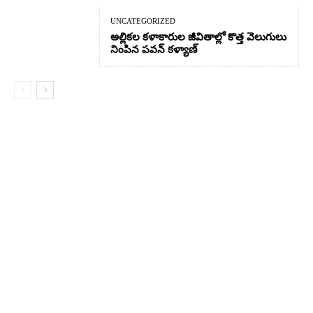
UNCATEGORIZED
అల్లికల కళాకారుల జీవితాల్లో కొత్త వెలుగులు
నింపిన పవన్ కళ్యాణ్