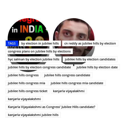
భగవంతుని
కేజీఎఫ్
ప్రసాదం
Upasana:
సినిమాతో
తీర్థం..తులసీదళం
భర్తపై
పాన్
TAGS
by election in jubilee hills
cn reddy as jubilee hills by election
లేకుండా
రివెంజ్
ఇండియా
అసంపూర్ణం
తీర్చుకున్న
స్టార్
congress plans on jubilee hills by elections
ఉపాసన..
హీరోయిన్‏గా
hyc salman by election jubilee hills
jubilee hills by election candidates
పాపం
శ్రీనిధి
jubilee hills by election congress candidate
jubilee hills by election date
రామ్
శెట్టి.
చరణ్
jubilee hills congress
jubilee hills congress candidate
jubilee hills congress mla
jubilee hills congress mla candidate
jubilee hills congress ticket
kanjarla vijayalakhmi
kanjarla vijayalakshmi
Kanjarla Vijayalakshmi as Congress' Jubilee Hills candidate?
kanjarla vijayalakshmi jubilee hills