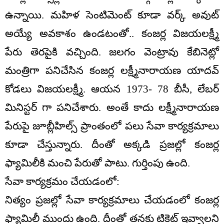
ఉన్నాయి. మహిళ సెంటిమెంట్ కూడా వర్క్ అవుట్
అయ్యే అవకాశం ఉండటంతో.. కంజర్ల విజయలక్ష్మీ
పేరు తెరపైకి వచ్చింది. జలగం వెంట్రావు కేబినెట్లో
మంత్రిగా పనిచేసిన కంజర్ల లక్ష్మీనారాయణ యాదవ్
కోడలు విజయలక్ష్మీ. ఆయన 1973- 78 బీసీ, లేబర్
మినిస్టర్ గా పనిచేశారు. అంతే కాదు లక్ష్మీనారాయణ
పేరుపై జూబ్లీహిల్స్ ప్రాంతంలో పలు సేవా కార్యక్రమాలు
కూడా చేస్తున్నారు. దీంతో అక్కడి ప్రజల్లో కంజర్ల
ఫ్యామిలీకి మంచి పేరుతో పాటు. గుర్తింపు ఉంది.
సేవా కార్యక్రమం చేయడంలో:
నిత్యం ప్రజల్లో సేవా కార్యక్రమాలు చేయడంలో కంజర్ల
ఫ్యామిలీ ముందు ఉంది. దీంతో తనకు టికెట్ ఇవ్వాలని