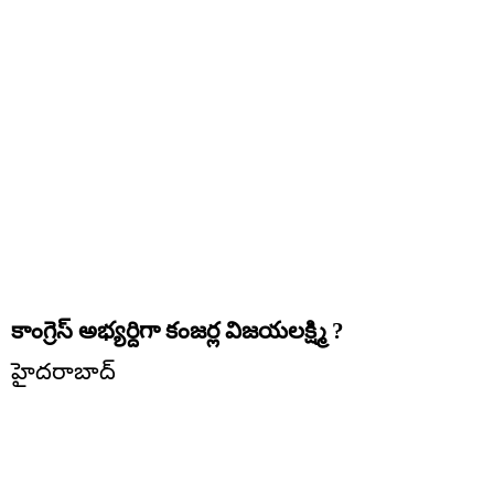
కాంగ్రెస్ అభ్యర్దిగా కంజర్ల విజయలక్ష్మి ?
హైదరాబాద్