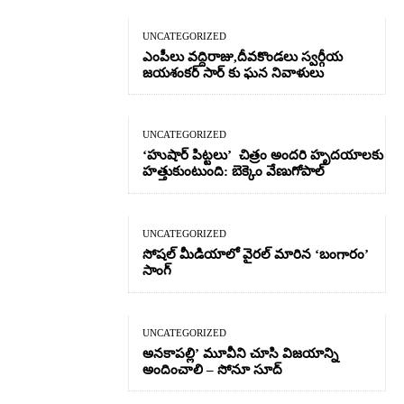
UNCATEGORIZED
ఎంపీలు వద్దిరాజు,దీవకొండలు స్వర్గీయ
జయశంకర్ సార్ కు ఘన నివాళులు
UNCATEGORIZED
‘హుషార్‌ పిట్టలు’ చిత్రం అందరి హృదయాలకు
హత్తుకుంటుంది: బెక్కెం వేణుగోపాల్‌
UNCATEGORIZED
సోషల్ మీడియాలో వైరల్ మారిన ‘బంగారం’
సాంగ్
UNCATEGORIZED
అనకాపల్లి’ మూవీని చూసి విజయాన్ని
అందించాలి – సోనూ సూద్