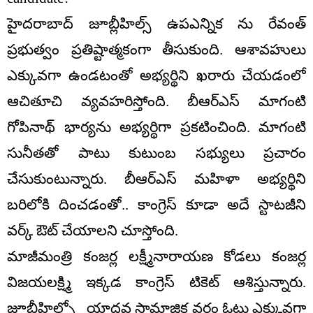
హైదరాబాద్ జూబ్లీహిల్స్ ఉపఎన్నిక ను రేవంత్
ప్రభుత్వం ప్రతిష్టాత్మకంగా తీసుకుంది. ఆశావహులు
ఎక్కువగా ఉండటంతో అభ్యర్థిని ఖరారు చేయడంలో
ఆచితూచి వ్యవహరిస్తోంది. బీఆర్ఎస్ మాగంటి
గోపినాథ్ భార్యను అభ్యర్థిగా ప్రకటించింది. మాగంటి
సునీతతో పాటు కుటుంబ సభ్యులు ప్రచారం
చేసుకుంటున్నారు. బీఆర్ఎస్ మహిళా అభ్యర్థిని
బరిలోకి దించడంతో.. కాంగ్రెస్ కూడా అదే స్టాటజీని
వర్క్ ఔట్ చేయాలని చూస్తోంది.
మాజీమంత్రి కంజర్ల లక్ష్మీనారాయణ కోడలు కంజర్ల
విజయలక్ష్మి ఇక్కడ కాంగ్రెస్ టికెట్ ఆశిస్తున్నారు.
జూబ్లీహిల్స్లో యాదవ సామాజిక వర్గం ఓట్లు ఎక్కువగా