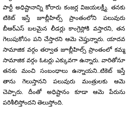
పార్టీ అధిష్టానాన్ని కోరారు కంజర్ల విజయలక్ష్మీ. తనకు
టికెట్ ఇస్తే జూబ్లీహిల్స్ ప్రాంతంలోని పలువురు
బీఆర్ఎస్ బలమైన లీడర్లు కాంగ్రెస్లోకి వస్తారని, తన
గెలుపుకోసం పని చేస్తారని ఆమె చెప్తున్నారు. యాదవ
సామాజిక వర్గం తర్వాత జూబ్లీహిల్స్ ప్రాంతంలో కమ్మ
సామాజిక వర్గం ఓటర్లు ఎక్కువగా ఉన్నారు. వారితోనూ
తనకు మంచి సంబంధాలు ఉన్నాయని..టికెట్ ఇస్తే
తాను గెలుస్తానని పలువురు మంత్రులకు ఆమె
చెప్పారు. దీంతో అధిష్టానం కూడా ఆమె పేరును
పరిశీలిస్తోందని తెలుస్తోంది.