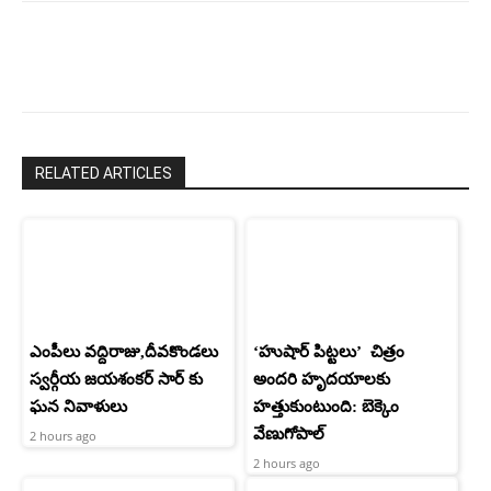
RELATED ARTICLES
ఎంపీలు వద్దిరాజు,దీవకొండలు
‘హుషార్‌ పిట్టలు’ చిత్రం
స్వర్గీయ జయశంకర్ సార్ కు
అందరి హృదయాలకు
ఘన నివాళులు
హత్తుకుంటుంది: బెక్కెం
వేణుగోపాల్‌
2 hours ago
2 hours ago