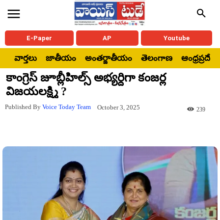
E-Paper
AP
Youtube
వార్తలు
జాతీయం
అంతర్జాతీయం
తెలంగాణ
ఆంధ్రప్రదేశ్
కాంగ్రెస్ జూబ్లీహిల్స్ అభ్యర్దిగా కంజర్ల
విజయలక్ష్మి ?
Published By
Voice Today Team
October 3, 2025
239