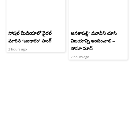
సోషల్ మీడియాలో వైరల్
అనకాపల్లి’ మూవీని చూసి
మారిన ‘బంగారం’ సాంగ్
విజయాన్ని అందించాలి –
సోనూ సూద్
2 hours ago
2 hours ago