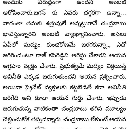
అందుకు విరుద్దంగా ఉందని అంబటి
ఆరోపించారు.జగన్ కు ఎవరు దగ్గరగా ఉన్నా…
వారంతా తమకు శత్రువులే అన్నట్లుగానే చంద్రబాబు
భావిస్తున్నారని అంబటి వ్యాఖ్యానించారు. అసలు
ఏపీలో మద్యం కుంభకోణమే జరగకున్నా.., ఎదో
జరిగిందంటూ రాజ్ కసిరెడ్డిని అరెస్టు చేశారని ఆయన
ఆగ్రహం వ్యక్తం చేశారు. ప్రభుత్వమే మద్యం విక్రయిస్తే
అవినీతి ఎక్కడ జరుగుతుందని ఆయన ప్రశ్నించారు.
అయినా ప్రైవేట్ వ్యక్తులకు కట్టబెడితే కదా అవినీతి
జరిగేది అని కూడా ఆయన గుర్తు చేశారు. ఇప్పుడు
జరుగుతున్న వాటికంతా చంద్రబాబు తగిన మూల్యం
చెల్లించుకోక తప్పదన్నారు. చంద్రబాబు లేకుంటే ఆయన