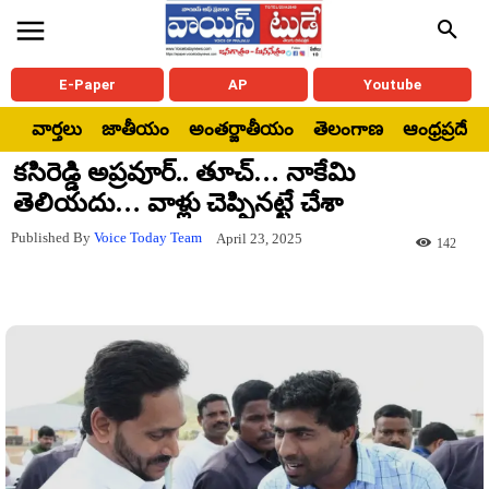
E-Paper
AP
Youtube
వార్తలు
జాతీయం
అంతర్జాతీయం
తెలంగాణ
ఆంధ్రప్రదేశ్
కసిరెడ్డి అప్రవూర్.. తూచ్… నాకేమి
తెలియదు… వాళ్లు చెప్పినట్టే చేశా
Published By
Voice Today Team
April 23, 2025
142