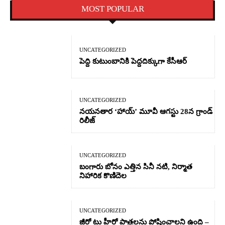
MOST POPULAR
UNCATEGORIZED
పెద్ది కుటుంబానికి పెద్దదిక్కుగా కేసీఆర్
UNCATEGORIZED
నయనతార ‘హాయ్’ మూవీ ఆగస్టు 28న గ్రాండ్
రిలీజ్
UNCATEGORIZED
బంగారు బోనం ఎత్తిన సినీ నటి, నిర్మాత
నిహారిక కొణిదెల
UNCATEGORIZED
జీరో టు హీరో పాత్రలను పోషించాలని ఉంది –