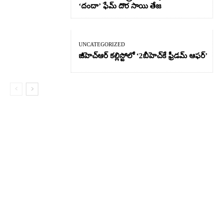
‘దందా’ ఫేమ్ దొర సాయి తేజ
UNCATEGORIZED
జీహెచ్ఆర్‌ కల్లిస్టోలో ‘2బీహెచ్‌కే ఫ్రీడమ్ ఆఫర్’