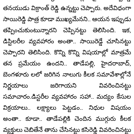
త‌న‌యుడు విక్రాంత్ రెడ్డి ఉన్న‌ట్టు చెప్పారు. అదేవిధంగా
సాయిరెడ్డి పాత్ర కూడా ముఖ్య‌మేన‌ని.. ఆయ‌న ఇప్పుడు
త‌ప్పించుకుంటున్నార‌ని చెప్పిన‌ట్టు తెలిసింది. ఇక‌,
డిస్టిల‌రీల వ్య‌వ‌హారం అంతా.. సాయిరెడ్డే చూసిన‌ట్టు
చెప్పార‌ని తెలిసింది. కొన్ని కొన్ని విష‌యాల్లో మాత్ర‌మే
త‌న ప్ర‌మేయం ఉంద‌ని.. తాడేప‌ల్లి, హైద‌రాబాద్‌,
బెంగ‌ళూరు ల‌లో జ‌రిగిన నాలుగు కీల‌క స‌మావేశాల్లోనే
నిర్ణ‌యాలు జ‌రిగాయ‌ని వివ‌రించిన‌ట్టు
స‌మాచారం.డిస్ట‌రీల వ్య‌వ‌హారం స‌హా.. మ‌ద్యం కేసుల
విక్ర‌యాలు.. ల‌క్ష్యాలు పెట్ట‌డం.. నిధుల విష‌యం
అంతా.. కూడా.. తాడేప‌ల్లికి చెందిన ముగ్గురు కీల‌క
వ్య‌క్తులు చెబితేనే తాను చేసిన‌ట్టు క‌సిరెడ్డి వివ‌రించిన‌ట్టు