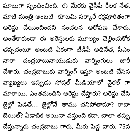
ఘాటుగా స్పందించింది. ఈ మేరకు వైసీపీ కీలక నేత,
మాజీ మంత్రి అంబటి కూటమి సర్కారే కక్షపూరితంగా
అరెస్టు చేయించిందని సంచలన ఆరోపణ చేశారు.
అంతేకాకుండా ఈ అరెస్టులకు మూల్యం చెల్లించుకోక
తప్పదంటూ అంబటి ఏకంగా టీడీపీ అధినేత, సీఎం
నారా చంద్రబాబునాయుడుకు వార్నింగులు జారీ
చేశారు. చంద్రబాబుకు వార్నింగ్ ఇస్తూ అంబటి చేసిన
వ్యాఖ్యలు ఇప్పుడు సోషల్ మీడియాలో వైరల్ గా
మారాయి. ఎంతమందిని అరెస్టు చేస్తారు? అరెస్టు చేసి
జైల్లో పెడితే… జైల్లోనే తాము చనిపోతామా? రాదా
బెయిల్? ఏడాదికి అయినా వస్తుంది కదా. చాలా తప్పు
చేస్తున్నారు చంద్రబాబు గారు, మీరు పెద్ద వారు. 75వ