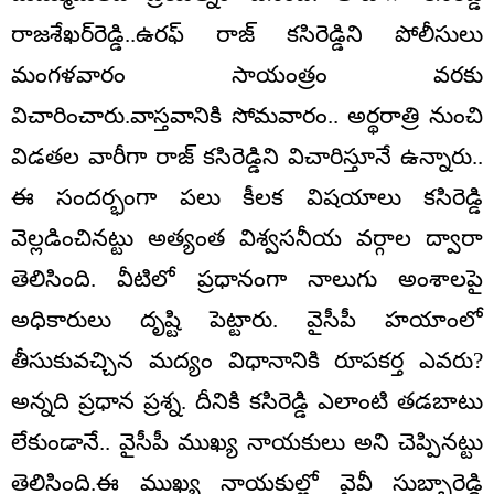
రాజ‌శేఖ‌ర్‌రెడ్డి..ఉర‌ఫ్ రాజ్ క‌సిరెడ్డిని పోలీసులు
మంగ‌ళ‌వారం సాయంత్రం వ‌ర‌కు
విచారించారు.వాస్త‌వానికి సోమ‌వారం.. అర్థ‌రాత్రి నుంచి
విడ‌త‌ల వారీగా రాజ్ క‌సిరెడ్డిని విచారిస్తూనే ఉన్నారు..
ఈ సంద‌ర్భంగా ప‌లు కీల‌క విష‌యాలు క‌సిరెడ్డి
వెల్ల‌డించిన‌ట్టు అత్యంత విశ్వ‌స‌నీయ వ‌ర్గాల ద్వారా
తెలిసింది. వీటిలో ప్ర‌ధానంగా నాలుగు అంశాల‌పై
అధికారులు దృష్టి పెట్టారు. వైసీపీ హ‌యాంలో
తీసుకువ‌చ్చిన మ‌ద్యం విధానానికి రూప‌క‌ర్త ఎవ‌రు?
అన్న‌ది ప్ర‌ధాన ప్ర‌శ్న‌. దీనికి క‌సిరెడ్డి ఎలాంటి త‌డ‌బాటు
లేకుండానే.. వైసీపీ ముఖ్య నాయ‌కులు అని చెప్పిన‌ట్టు
తెలిసింది.ఈ ముఖ్య నాయ‌కుల్లో వైవీ సుబ్బారెడ్డి