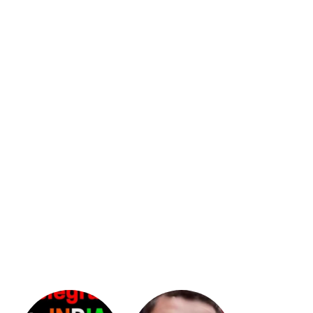
భగవంతుని
కేజీఎఫ్