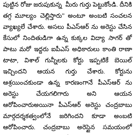
పుట్టిన రోజు జరుపుకున్న మీరు గుర్తు పెట్టుకోండి. దీనికి
తగ్గ మూల్యం చెల్లిస్తారు” అంటూ అంబటి సంచలన
వ్యాఖ్యలే చేశారు. అసలు పీఎస్ఆర్ ను అరెస్టు చేసిన
కేసులో నిందితుడిగా ఉన్న కుక్కల విద్యా సాగర్ తో
పాటు మరో ఇద్దరు ఐపీఎస్ అధికారులు కాంతి రాణా
టాటా, విశాల్ గున్నీలకు కోర్టు ఇప్పటికే బెయిల్
ఇచ్చిందని ఆయన గుర్తు చేశారు. కోర్టును
ఆశ్రయించకుండా ఉన్న కారణంగానే పీఎస్ఆర్ ను
అరెస్టు చేయగలిగారు అని ఆయన
ఆరోపించారుఅయినా పీఎస్ఆర్ అరెస్టు చంద్రబాబు
మార్గదర్శకత్వంలోనే జరిగిందని కూడా అంబటి
ఆరోపించారు. చంద్రబాబు అరెస్టైన సమయంలో