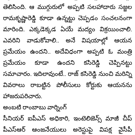
తెలిసింది. ఆ ముగ్గురులో అప్ప‌టి స‌ల‌హాదారు స‌జ్జ‌ల
రామ‌కృష్ణారెడ్డి కూడా ఉన్న‌ట్టు చెప్ప‌డం సంచ‌ల‌నంగా
మారింది. ఎక్క‌డెక్క‌డ ఏయే మ‌ద్యం విక్ర‌యించాలి.
ఎవ‌రిని వాడుకోవాలి.. అనే విష‌యాల్లో ఆయ‌న
ప్ర‌మేయం ఉంద‌ని.. అదేవిధంగా అప్ప‌టి ఓ మంత్రి
ప్ర‌మేయం కూడా ఉంద‌ని క‌సిరెడ్డి చెప్పిన‌ట్టు
స‌మాచారం. ఇదిలావుంటే.. రాజ్ క‌సిరెడ్డి నుంచి మ‌రిన్ని
వివ‌రాలు రాబ‌ట్టిన పోలీసులు కోర్టుకు ఆయ‌న‌ను
హాజ‌రుప‌రిచారు.
అంబటి రాంబాబు వార్నింగ్
సీనియర్ ఐపీఎస్ అధికారి, ఇంటెలిజెన్స్ మాజీ చీప్
పీఎస్ఆర్ ఆంజనేయులు అరెస్టుపై విపక్ష వైసీపీ