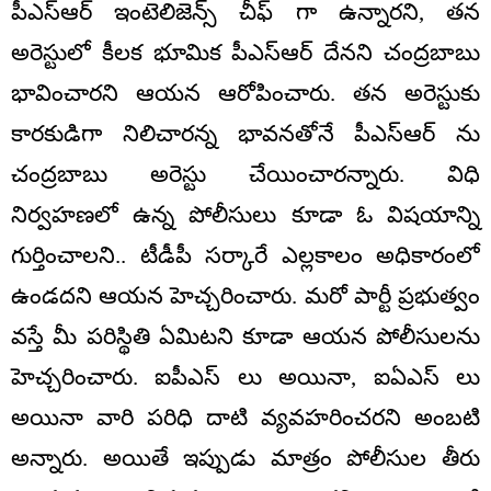
పీఎస్ఆర్ ఇంటెలిజెన్స్ చీఫ్ గా ఉన్నారని, తన
అరెస్టులో కీలక భూమిక పీఎస్ఆర్ దేనని చంద్రబాబు
భావించారని ఆయన ఆరోపించారు. తన అరెస్టుకు
కారకుడిగా నిలిచారన్న భావనతోనే పీఎస్ఆర్ ను
చంద్రబాబు అరెస్టు చేయించారన్నారు. విధి
నిర్వహణలో ఉన్న పోలీసులు కూడా ఓ విషయాన్ని
గుర్తించాలని.. టీడీపీ సర్కారే ఎల్లకాలం అధికారంలో
ఉండదని ఆయన హెచ్చరించారు. మరో పార్టీ ప్రభుత్వం
వస్తే మీ పరిస్థితి ఏమిటని కూడా ఆయన పోలీసులను
హెచ్చరించారు. ఐపీఎస్ లు అయినా, ఐఏఎస్ లు
అయినా వారి పరిధి దాటి వ్యవహరించరని అంబటి
అన్నారు. అయితే ఇప్పుడు మాత్రం పోలీసుల తీరు