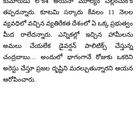
కుమారుడు లోకేశ్ అయినా మూల్యం చెల్లించుకోక
తప్పదన్నారు. కూటమి సర్కారు కేవలం 11 నెలల
వ్యవధిలో వచ్చిన వ్యతిరేకత దేశంలో ఏ ఒక్క ప్రభుత్వం
మీద రాలేదన్నారు. ఎన్నికల్లో ఇచ్చిన హామీలను
అమలు చేయలేక డైవర్షన్ పాలిటిక్స్ చేస్తున్న
చంద్రబాబు… అందులో భాగంగానే రోజుకు ఒకరిని
అరెస్టు చేస్తూ ప్రజల దృష్టిని మరల్చుతున్నారని ఆయన
ఆరోపించారు.