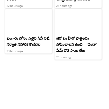
22 hours ago
23 hours ago
బంగారు బోనం ఎత్తిన సినీ నటి,
జీరో టు హీరో పాత్రలను
నిర్మాత నిహారిక కొణిదెల
పోషించాలని ఉంది – ‘దందా’
ఫేమ్ దొర సాయి తేజ
23 hours ago
23 hours ago