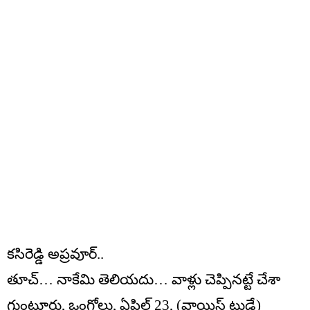
కసిరెడ్డి అప్రవూర్..
తూచ్… నాకేమి తెలియదు… వాళ్లు చెప్పినట్టే చేశా
గుంటూరు, ఒంగోలు, ఏప్రిల్ 23, (వాయిస్ టుడే)