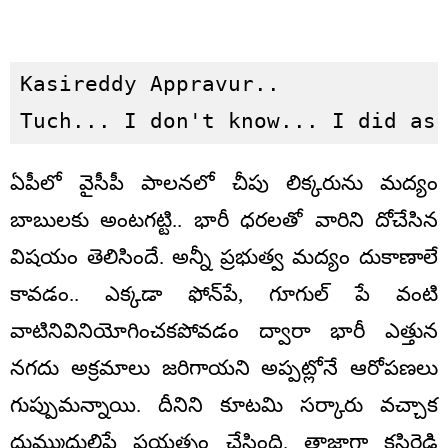
Kasireddy Appravur..

Tuch... I don't know... I did as
ఏపీలో వైసీపీ పాల‌న‌లో చీపు లిక్క‌రును మ‌ద్యం
బాబుల‌కు అంట‌గ‌ట్టి.. భారీ ధ‌ర‌ల‌తో వారిని దోచేసిన
విష‌యం తెలిసిందే. అన్నీ ప్ర‌భుత్వ మ‌ద్యం దుకాణాలే
కావ‌డం.. ఎక్క‌డా ఫోన్‌పే, గూగుల్ పే వంటి
వాటినివినియోగించ‌క‌పోవ‌డం ద్వారా భారీ ఎత్తున
న‌గ‌దు అక్ర‌మాలు జ‌రిగాయ‌ని అప్ప‌ట్లోనే ఆరోప‌ణ‌లు
గుప్పుమ‌న్నాయి. దీనిని కూట‌మి స‌ర్కారు వ‌చ్చాక
దుమ్ముదులిపే ప్ర‌య‌త్నం చేసింది. తాజాగా క‌సిరెడ్డి