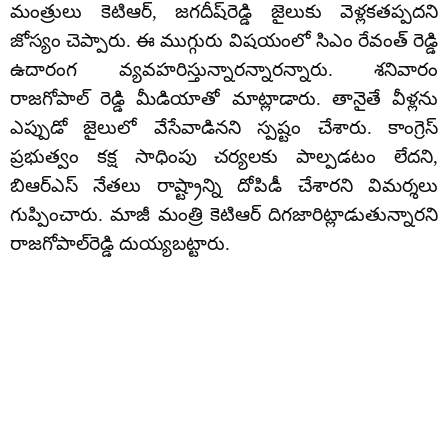
మంత్రులు కెటిఆర్‌, జగదీష్‌రెడ్డి జైలుకు వెళ్లకతప్పదని
జోస్యం చెప్పారు. ఈ ముగ్గురు విషయంలో సిఎం రేవంత్ రెడ్డి
ఉదారంగ వ్యవహరిస్తున్నారన్నారన్నారు. శనివారం
రాజగోపాల్ రెడ్డి మీడియాతో మాట్లాడారు. తానైతే వీళ్లను
ఎప్పుడో జైలులో వేసేవాడినని స్పష్టం చేశారు. కాంగ్రెస్
ప్రభుత్వం కక్ష సాధింపు చర్యలకు పాల్పడటం లేదని,
బిఆర్ఎస్ నేతలు రాష్ట్రాన్ని దోపిడీ చేశారని విమర్శలు
గుప్పించారు. మాజీ మంత్రి కెటిఆర్ దిగజారిట్లాడుతున్నారని
రాజగోపాల్‌రెడ్డి దుయ్యబట్టారు.