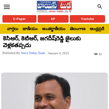
E-Paper
AP
Youtube
వార్తలు
జాతీయం
అంతర్జాతీయం
తెలంగాణ
ఆంధ్రప్రదేశ్
కెసిఆర్, కెటిఆర్‌, జగదీష్‌రెడ్డి జైలుకు
వెళ్లకతప్పదు
Published By
Voice Today Team
January 4, 2025
93