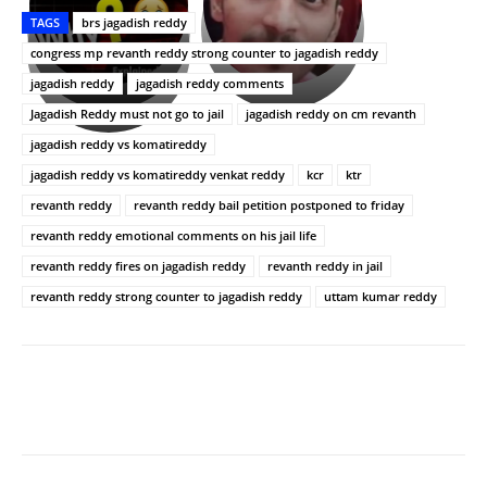
తీర్థం..తులసీదళం
భర్తపై
పాన్
TAGS
brs jagadish reddy
లేకుండా
రివెంజ్
ఇండియా
అసంపూర్ణం
తీర్చుకున్న
స్టార్
congress mp revanth reddy strong counter to jagadish reddy
ఉపాసన..
హీరోయిన్‏గా
jagadish reddy
jagadish reddy comments
పాపం
శ్రీనిధి
Jagadish Reddy must not go to jail
jagadish reddy on cm revanth
రామ్
శెట్టి.
చరణ్
jagadish reddy vs komatireddy
jagadish reddy vs komatireddy venkat reddy
kcr
ktr
revanth reddy
revanth reddy bail petition postponed to friday
revanth reddy emotional comments on his jail life
revanth reddy fires on jagadish reddy
revanth reddy in jail
revanth reddy strong counter to jagadish reddy
uttam kumar reddy