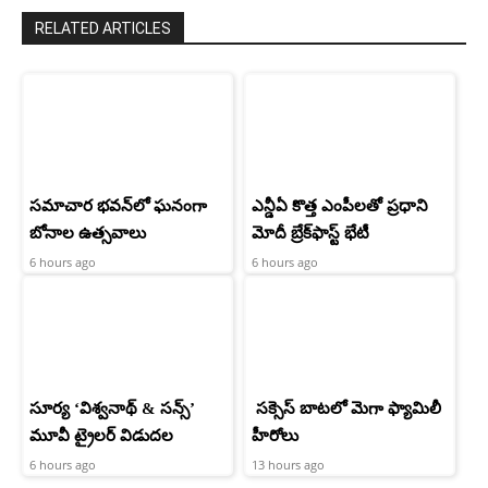
RELATED ARTICLES
సమాచార భవన్‌లో ఘనంగా
ఎన్డీఏ కొత్త ఎంపీలతో ప్రధాని
బోనాల ఉత్సవాలు
మోదీ బ్రేక్‌ఫాస్ట్ భేటీ
6 hours ago
6 hours ago
సూర్య ‘విశ్వనాథ్ & సన్స్’
సక్సెస్ బాటలో మెగా ఫ్యామిలీ
మూవీ ట్రైలర్ విడుదల
హీరోలు
6 hours ago
13 hours ago