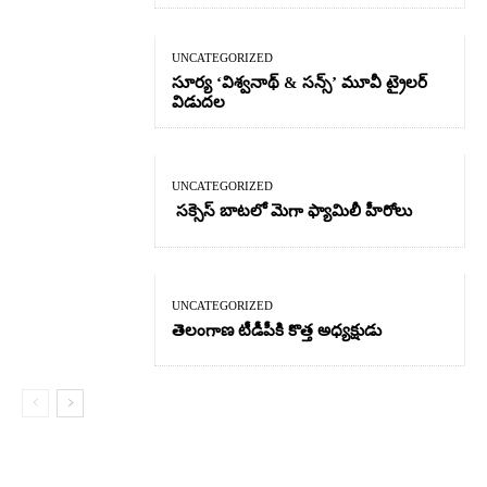
UNCATEGORIZED
సూర్య ‘విశ్వనాథ్ & సన్స్’ మూవీ ట్రైలర్
విడుదల
UNCATEGORIZED
సక్సెస్ బాటలో మెగా ఫ్యామిలీ హీరోలు
UNCATEGORIZED
తెలంగాణ టీడీపీకి కొత్త అధ్యక్షుడు