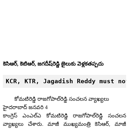
కెసిఆర్, కెటిఆర్‌, జగదీష్‌రెడ్డి జైలుకు వెళ్లకతప్పదు
KCR, KTR, Jagadish Reddy must no
కోమటిరెడ్డి రాజగోపాల్‌రెడ్డి సంచలన వ్యాఖ్యలు
హైదరాబాద్ జనవరి 4
కాంగ్రెస్ ఎంఎల్ఎ కోమటిరెడ్డి రాజగోపాల్‌రెడ్డి సంచలన
వ్యాఖ్యలు చేశారు. మాజీ ముఖ్యమంత్రి కెసిఆర్, మాజీ