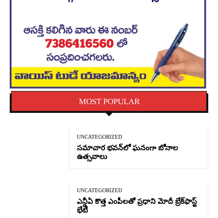
MOST POPULAR
UNCATEGORIZED
సమాచార భవన్‌లో ఘనంగా బోనాల
ఉత్సవాలు
UNCATEGORIZED
ఎన్డీఏ కొత్త ఎంపీలతో ప్రధాని మోదీ బ్రేక్‌ఫాస్ట్
భేటీ