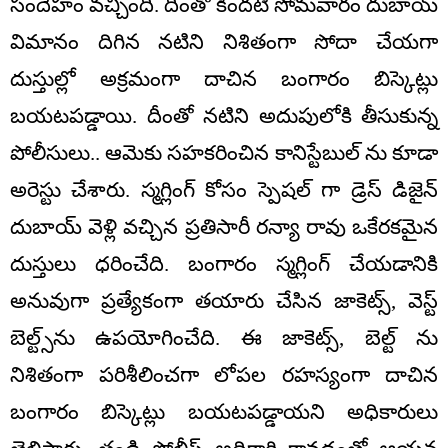
సందేహం వచ్చింది. దీంతో కిందటి సోమవారం దుబాయ్
విమానం దిగిన నటిని నిశితంగా సోదా చేయగా
దుస్తుల్లో అక్రమంగా దాచిన బంగారం బిస్కెట్లు
బయటపడ్డాయి. దీంతో నటిని అదుపులోకి తీసుకున్న
పోలీసులు.. ఆమెకు సహకరించిన కానిస్టేబుల్ ను కూడా
అరెస్టు చేశారు. స్మగ్లింగ్ కోసం స్పెషల్ గా డ్రెస్ డిజైన్
దుబాయ్ వెళ్లి వచ్చిన ప్రతిసారీ రన్యా రావు ఒకేరకమైన
దుస్తులు ధరించేది. బంగారం స్మగ్లింగ్ చేయడానికి
అనువుగా ప్రత్యేకంగా తయారు చేసిన జాకెట్స్, వెస్ట్
బెల్ట్స్‌ను ఉపయోగించేది. ఈ జాకెట్స్, బెల్ట్ ను
నిశితంగా పరిశీలించగా లోపల రహస్యంగా దాచిన
బంగారం బిస్కెట్లు బయటపడ్డాయని అధికారులు