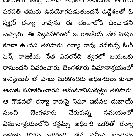
తెలిపారు. తండ్రి పోలీస్ అధికారి కావడంతో ఆయన
పరపతి తమకు ఉపయోగపడుతుందనే ఉద్దేశంతో ఓ
స్మగ్లర్ రన్యా రావును ఈ దందాలోకి దించాడని
చెప్పారు. ఈ వ్యవహారంలో ఓ రాజకీయ నేత హస్తం
కూడా ఉందని తెలిపారు. రన్యా రావు వెనకున్న కింగ్
పిన్, రాజకీయ నేత ఎవరనేది త్వరలో బయటకు
రానుందని వివరించారు. బెంగళూరు విమానాశ్రయంలో
కానిస్టేబుల్ తో పాటు మరికొందరు అధికారులు కూడా
ఆమెకు సహకరించారని అనుమానిస్తున్నట్లు తెలిపారు.
ఆ గొడవతో రన్యా రావుపై నిఘా ఇటీవల దుబాయ్
నుంచి బెంగళూరు చేరుకున్న సమయంలో
విమానాశ్రయంలోని కస్టమ్స్ అధికారి ఒకరితో రన్యా
రావుకు గొడవ జరిగింది. తన సమీప బంధువు