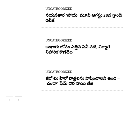
UNCATEGORIZED
నయనతార ‘హాయ్’ మూవీ ఆగస్టు 28న గ్రాండ్
రిలీజ్
UNCATEGORIZED
బంగారు బోనం ఎత్తిన సినీ నటి, నిర్మాత
నిహారిక కొణిదెల
UNCATEGORIZED
జీరో టు హీరో పాత్రలను పోషించాలని ఉంది –
‘దందా’ ఫేమ్ దొర సాయి తేజ