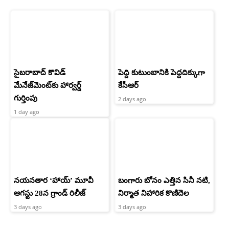
సైబరాబాద్‌ కొవిడ్‌
పెద్ది కుటుంబానికి పెద్దదిక్కుగా
మేనేజ్‌మెంట్‌కు హార్వర్డ్‌
కేసీఆర్
గుర్తింపు
2 days ago
1 day ago
నయనతార ‘హాయ్’ మూవీ
బంగారు బోనం ఎత్తిన సినీ నటి,
ఆగస్టు 28న గ్రాండ్ రిలీజ్
నిర్మాత నిహారిక కొణిదెల
3 days ago
3 days ago