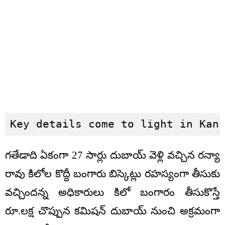
Key details come to light in Kan
గతేడాది ఏకంగా 27 సార్లు దుబాయ్ వెళ్లి వచ్చిన రన్యా
రావు కిలోల కొద్దీ బంగారు బిస్కెట్లు రహస్యంగా తీసుకు
వచ్చిందన్న అధికారులు కిలో బంగారం తీసుకొస్తే
రూ.లక్ష చొప్పున కమిషన్ దుబాయ్ నుంచి అక్రమంగా