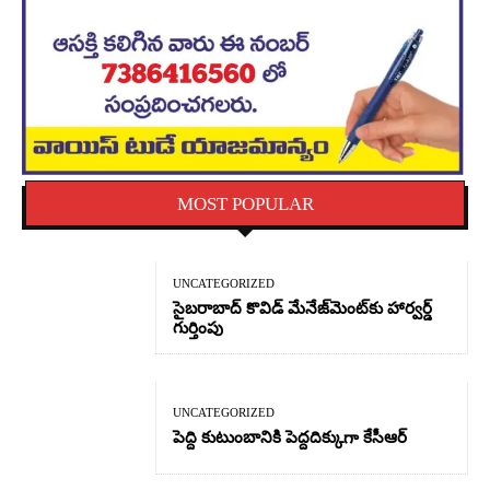
MOST POPULAR
UNCATEGORIZED
సైబరాబాద్‌ కొవిడ్‌ మేనేజ్‌మెంట్‌కు హార్వర్డ్‌
గుర్తింపు
UNCATEGORIZED
పెద్ది కుటుంబానికి పెద్దదిక్కుగా కేసీఆర్