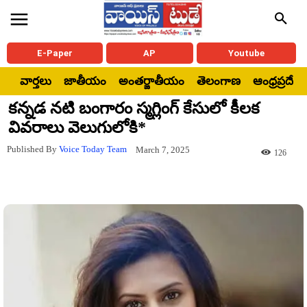
E-Paper
AP
Youtube
వార్తలు
జాతీయం
అంతర్జాతీయం
తెలంగాణ
ఆంధ్రప్రదేశ్
కన్నడ నటి బంగారం స్మగ్లింగ్ కేసులో కీలక
వివరాలు వెలుగులోకి*
Published By
Voice Today Team
March 7, 2025
126