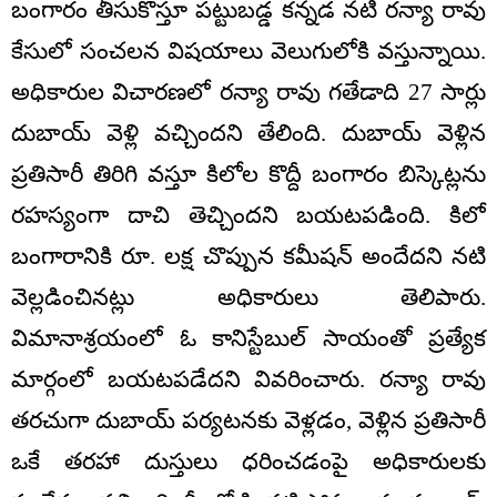
బంగారం తీసుకొస్తూ పట్టుబడ్డ కన్నడ నటి రన్యా రావు
కేసులో సంచలన విషయాలు వెలుగులోకి వస్తున్నాయి.
అధికారుల విచారణలో రన్యా రావు గతేడాది 27 సార్లు
దుబాయ్ వెళ్లి వచ్చిందని తేలింది. దుబాయ్ వెళ్లిన
ప్రతిసారీ తిరిగి వస్తూ కిలోల కొద్దీ బంగారం బిస్కెట్లను
రహస్యంగా దాచి తెచ్చిందని బయటపడింది. కిలో
బంగారానికి రూ. లక్ష చొప్పున కమీషన్ అందేదని నటి
వెల్లడించినట్లు అధికారులు తెలిపారు.
విమానాశ్రయంలో ఓ కానిస్టేబుల్ సాయంతో ప్రత్యేక
మార్గంలో బయటపడేదని వివరించారు. రన్యా రావు
తరచుగా దుబాయ్ పర్యటనకు వెళ్లడం, వెళ్లిన ప్రతిసారీ
ఒకే తరహా దుస్తులు ధరించడంపై అధికారులకు