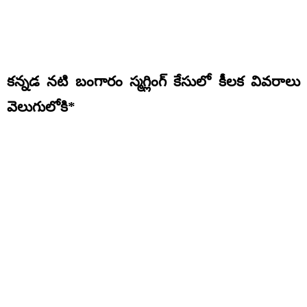
కన్నడ నటి బంగారం స్మగ్లింగ్ కేసులో కీలక వివరాలు
వెలుగులోకి*