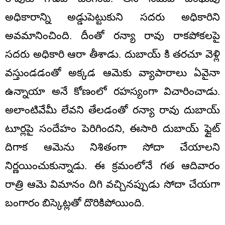
అధికారాన్ని అడ్డుపెట్టుకుని సదరు అధికారిని
అవమానించింది. దీంతో రన్యా రావు రాకపోకలపై
సదరు అధికారి ఆరా తీశాడు. దుబాయ్ కి తరచూ వెళ్లి
వస్తుండడంతో అక్కడ ఆమెకు వ్యాపారాలు ఏవైనా
ఉన్నాయా అనే కోణంలో రహస్యంగా విచారించాడు.
అలాంటివేమీ లేవని తేలడంతో రన్యా రావు దుబాయ్
టూర్లపై సందేహం పెరిగిందని, ఈసారి దుబాయ్ ఫ్లైట్
దిగాక ఆమెను నిశితంగా సోదా చేయాలని
నిర్ణయించుకున్నాడు. ఈ క్రమంలోనే గత ఆదివారం
రాత్రి ఆమె విమానం దిగి వచ్చినప్పుడు సోదా చేయగా
బంగారం బిస్కెట్లతో దొరికిపోయింది.