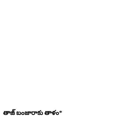
తాజ్ బంజారాకు తాళం*