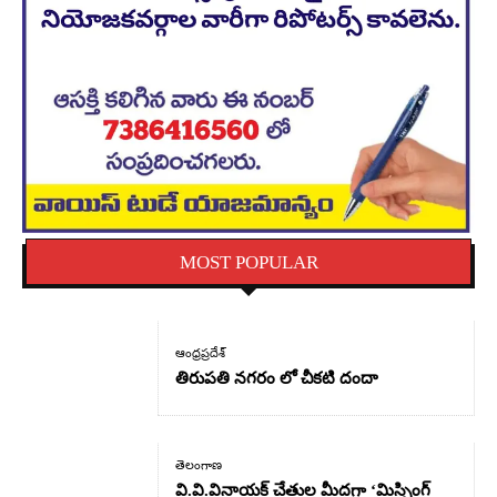
MOST POPULAR
ఆంధ్రప్రదేశ్
తిరుపతి నగరం లో చీకటి దందా
తెలంగాణ
వి.వి.వినాయక్ చేతుల మీదగా ‘మిస్సింగ్