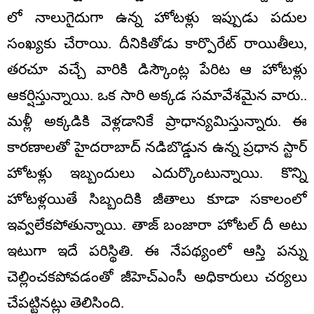
లో నాలుగైదుగా ఉన్న హోటళ్లు ఇప్పుడు పదుల
సంఖ్యకు చేరాయి. దీనికితోడు కార్పొరేట్ రాయితీలు,
తరచూ వచ్చే వారికి డిస్కౌంట్ల పేరిట ఆ హోటళ్లు
ఆకర్షిస్తున్నాయి. ఒక సారి అక్కడ సమావేశమైన వారు..
మళ్లీ అక్కడికి వెళ్లడానికే ప్రాధాన్యమిస్తున్నారు. ఈ
కారణాలతో హైదరాబాద్ నడిబొడ్డున ఉన్న ప్రధాన స్టార్
హోటళ్లు ఇబ్బందులు ఎదుర్కొంటున్నాయి. కొన్ని
హోటళ్లయితే సిబ్బందికి జీతాలు కూడా సకాలంలో
ఇవ్వలేకపోతున్నాయి. తాజ్ బంజారా హోటల్ దీ అటు
ఇటుగా ఇదే పరిస్థితి. ఈ నేపథ్యంలో ఆస్తి పన్ను
చెల్లించకపోవడంతో జీహెచ్ఎంసీ అధికారులు చర్యలు
చేపట్టినట్లు తెలిసింది.