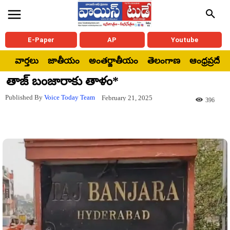
E-Paper
AP
Youtube
వార్తలు
జాతీయం
అంతర్జాతీయం
తెలంగాణ
ఆంధ్రప్రదేశ్
తాజ్ బంజారాకు తాళం*
Published By
Voice Today Team
February 21, 2025
396