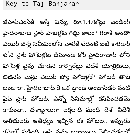
Key to Taj Banjara*
జీహెచ్ఎంసీకి ఆస్తి పన్ను రూ.1.47కోట్లు పెండింగ్
హైదరాబాద్ స్టార్ హెటళ్లకు గడ్డు కాలం? గిరాకీ అంతా
ఎయిర్ పోర్ట్ సమీపంలోని వాటికే లేదంటే ఐటీ కారిడార్
లోని స్టార్ హోటళ్లకు డిమాండ్ కోర్ హైదరాబాద్ లోని
హోటళ్ల వైపు చూడని కార్పొరేట్లు విదేశీ యాత్రికులు,
బిజినెస్ మెన్లు ఎయిర్ పోర్ట్ హోటళ్లకే? హోటల్ తాజ్
బంజారా. హైదరాబాద్ కే ఒక బ్రాండ్ అంబాసిడర్ వంటి
ఫైవ్ స్టార్ హోటల్. ఎన్నో సినిమాల్లో కనిపించడమే
కాకుండా.. దశాబ్దాలుగా లక్షలాది మంది దేశ, విదేశీ
అతిథులకు ఆతిథ్యం ఇచ్చిన ఈ హోటల్.. ఇప్పుడు
కష్టాల్లో పడింది. ఆస్తి పన్ను బకాయిలు చెల్లించడంలో