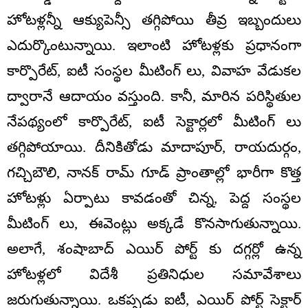
హోటళ్లన్నీ ఆక్యుపెన్సీ తగ్గిపోయి తీవ్ర ఇబ్బందులు
ఎదుర్కొంటున్నాయి. ఇలాంటి హోటళ్లకు ప్రధానంగా
కార్పొరేట్, ఐటీ సంస్థల మీటింగ్ లు, వివాహ వేడుకల
ద్వారానే ఆదాయం వస్తుంది. కానీ, మారిన పరిస్థితుల
నేపథ్యంలో కార్పొరేట్, ఐటీ సెక్టార్లలో మీటింగ్ లు
తగ్గిపోయాయి. దీనికితోడు మాదాపూర్, రాయదుర్గం,
గచ్చిబౌలి, నానక్ రామ్ గూడ్ ప్రాంతాల్లో భారీగా కొత్త
హోటళ్లు ఏర్పాటు కావడంతో చిన్న, పెద్ద సంస్థల
మీటింగ్ లు, ఈవెంట్లు అక్కడే కొనసాగుతున్నాయి.
అలాగే, శంషాబాద్ ఎయిర్ పోర్ట్ కు దగ్గర్లో ఉన్న
హోటళ్లలో విదేశీ ప్రతినిధుల సమావేశాలు
జరుగుతున్నాయి. ఒకప్పడు ఐటీ, ఎయిర్ పోర్ట్ సెక్టార్