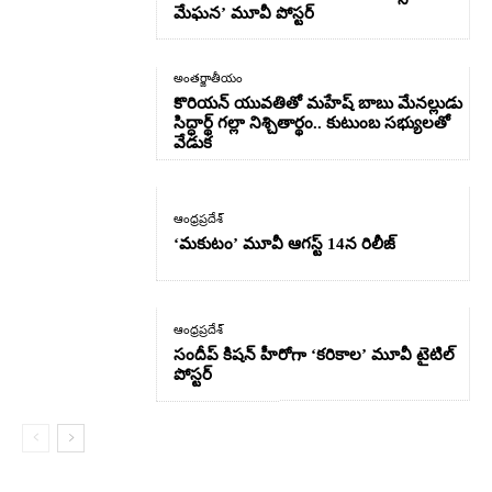
మేఘన’ మూవీ పోస్టర్
అంతర్జాతీయం
కొరియన్ యువతితో మహేష్ బాబు మేనల్లుడు
సిద్ధార్థ్ గల్లా నిశ్చితార్థం.. కుటుంబ సభ్యులతో
వేడుక
ఆంధ్రప్రదేశ్
‘మకుటం’ మూవీ ఆగస్ట్ 14న రిలీజ్
ఆంధ్రప్రదేశ్
సందీప్ కిషన్ హీరోగా ‘కరికాల’ మూవీ టైటిల్
పోస్టర్