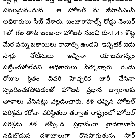
విఫలమైనందున… ఆ హోటల్ ను జీహెచ్ఎంసీ
అధికారులు సీజ్ చేశారు. బంజారాహిల్స్ రోడ్డు నెంబర్
1లో గల తాజ్ బంజారా హోటల్ నుంచి రూ.1.43 కోట్ల
మేర పన్ను బకాయిలు రావాల్సి ఉందని, ఇప్పటికే ఐదు
సార్లు నోటీసులు ఇచ్చినా యాజమాన్యం
పట్టించుకోలేదని అధికారులు పేర్కొన్నారు. రెండు
రోజుల క్రితం చివరి హెచ్చరిక జారీ చేసినా
స్పందించకపోవడంతో హోటల్ ప్రధాన ద్వారాలకు
తాళాలు వేసినట్లు వెల్లడించారు. కళ తప్పిన హోటల్
పరిశ్రమ కరోనా పరిస్థితుల తర్వాత రాష్ట్రంలో హోటల్
పరిశ్రమ కళ తప్పింది. ప్రధానంగా హైదరాబాద్
నడిబొడ్డున దశాబ్దాలుగా కొనసాగుతున్న స్టార్