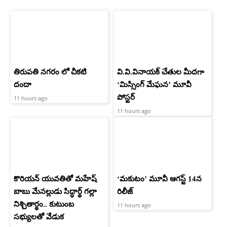
తిరుపతి నగరం లో చీకటి
వి.వి.వినాయక్ చేతుల మీదగా
దందా
‘మిస్సింగ్ మేఘన’ మూవీ
పోస్టర్
11 hours ago
11 hours ago
కొరియన్ యువతితో మహేష్
‘మకుటం’ మూవీ ఆగస్ట్ 14న
బాబు మేనల్లుడు సిద్ధార్థ్ గల్లా
రిలీజ్
నిశ్చితార్థం.. కుటుంబ
11 hours ago
సభ్యులతో వేడుక