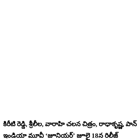
కిరీటి రెడ్డి, శ్రీలీల, వారాహి చలన చిత్రం, రాధాకృష్ణ, పాన్
ఇండియా మూవీ ‘జూనియర్’ జూలై 18న రిలీజ్