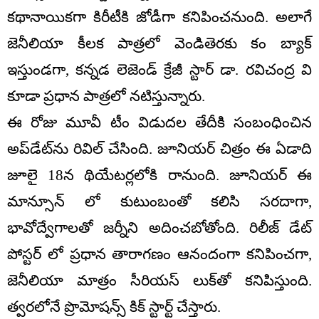
కథానాయికగా కిరీటీకి జోడీగా కనిపించనుంది. అలాగే
జెనీలియా కీలక పాత్రలో వెండితెరకు కం బ్యాక్
ఇస్తుండగా, కన్నడ లెజెండ్ క్రేజీ స్టార్ డా. రవిచంద్ర వి
కూడా ప్రధాన పాత్రలో నటిస్తున్నారు.
ఈ రోజు మూవీ టీం విడుదల తేదీకి సంబంధించిన
అప్‌డేట్‌ను రివిల్ చేసింది. జూనియర్ చిత్రం ఈ ఏడాది
జూలై 18న థియేటర్లలోకి రానుంది. జూనియర్ ఈ
మాన్సూన్ లో కుటుంబంతో కలిసి సరదాగా,
భావోద్వేగాలతో జర్నీని అదించబోతోంది. రిలీజ్ డేట్
పోస్టర్ లో ప్రధాన తారాగణం ఆనందంగా కనిపించగా,
జెనీలియా మాత్రం సీరియస్ లుక్‌తో కనిపిస్తుంది.
త్వరలోనే ప్రొమోషన్స్ కిక్ స్టార్ట్ చేస్తారు.