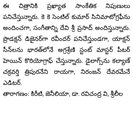
ఈ చిత్రానికి ప్రఖ్యాత సాంకేతిక నిపుణులు
పనిచేస్తున్నారు. కె కె సెంటిల్ కుమార్ సినిమాటోగ్రఫీను
అందించగా, సంగీతాన్ని దేవి శ్రీ ప్రసాద్ అందిస్తున్నారు.
ప్రొడక్షన్ డిజైనర్‌గా రవీందర్ పనిచేస్తుండగా, యాక్షన్
సీన్‌లను భారత్‌లోనే అగ్రశ్రేణి స్టంట్ మాస్టర్ పీటర్
హెయిన్ కొరియోగ్రాఫ్ చేస్తున్నారు. డైలాగ్స్‌ను కల్యాణ్
చక్రవర్తి త్రిపురనేని రాయగా, నిరంజన్ దేవరమేనే
ఎడిటర్.
తారాగణం: కిరీటి, జెనీలియా, డా. రవిచంద్ర వి, శ్రీలీల