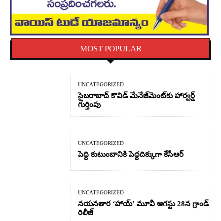
MOST POPULAR
UNCATEGORIZED
సైబరాబాద్‌ కొవిడ్‌ మేనేజ్‌మెంట్‌కు హార్వర్డ్‌
గుర్తింపు
UNCATEGORIZED
పెద్ది కుటుంబానికి పెద్దదిక్కుగా కేసీఆర్
UNCATEGORIZED
నయనతార ‘హాయ్’ మూవీ ఆగస్టు 28న గ్రాండ్
రిలీజ్