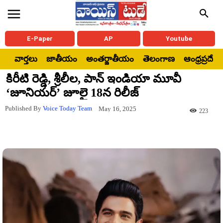
E-Paper
AP
Youtube
వార్తలు
జాతీయం
అంతర్జాతీయం
తెలంగాణ
ఆంధ్రప్రదేశ్
కిరీటి రెడ్డి, శ్రీలీల, పాన్ ఇండియా మూవీ
‘జూనియర్’ జూలై 18న రిలీజ్
Published By
Voice Today Team
May 16, 2025
223