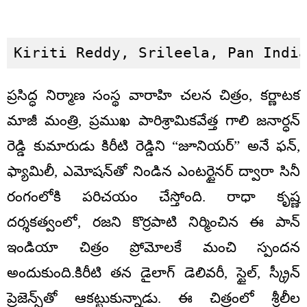
Kiriti Reddy, Srileela, Pan Indi
ప్రసిద్ధ నిర్మాణ సంస్థ వారాహి చలన చిత్రం, కర్ణాటక
మాజీ మంత్రి, ప్రముఖ పారిశ్రామికవేత్త గాలి జనార్ధన్
రెడ్డి కుమారుడు కిరీటి రెడ్డిని “జూనియర్” అనే ఫన్,
ఫ్యామిలీ, ఎమోషన్‌తో నిండిన ఎంటర్టైనర్‌ ద్వారా సినీ
రంగంలోకి పరిచయం చేస్తోంది. రాధా కృష్ణ
దర్శకత్వంలో, రజని కొర్రపాటి నిర్మించిన ఈ పాన్
ఇండియా చిత్రం ప్రోమోలకే మంచి స్పందన
అందుకుంది.కిరీటి తన డైలాగ్ డెలివరీ, స్టైల్, స్క్రీన్
ప్రెజెన్స్‌తో ఆకట్టుకున్నాడు. ఈ చిత్రంలో శ్రీలీల