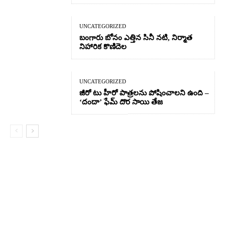
UNCATEGORIZED
బంగారు బోనం ఎత్తిన సినీ నటి, నిర్మాత
నిహారిక కొణిదెల
UNCATEGORIZED
జీరో టు హీరో పాత్రలను పోషించాలని ఉంది –
‘దందా’ ఫేమ్ దొర సాయి తేజ