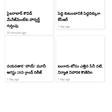
సైబరాబాద్‌ కొవిడ్‌
పెద్ది కుటుంబానికి పెద్దదిక్కుగా
మేనేజ్‌మెంట్‌కు హార్వర్డ్‌
కేసీఆర్
గుర్తింపు
1 day ago
35 minutes ago
నయనతార ‘హాయ్’ మూవీ
బంగారు బోనం ఎత్తిన సినీ నటి,
ఆగస్టు 28న గ్రాండ్ రిలీజ్
నిర్మాత నిహారిక కొణిదెల
1 day ago
1 day ago