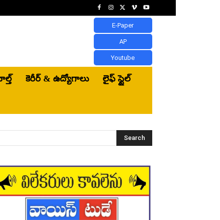
E-Paper
AP
Youtube
ెల్త్‌
కెరీర్ & ఉద్యోగాలు
లైఫ్ స్టైల్
Search