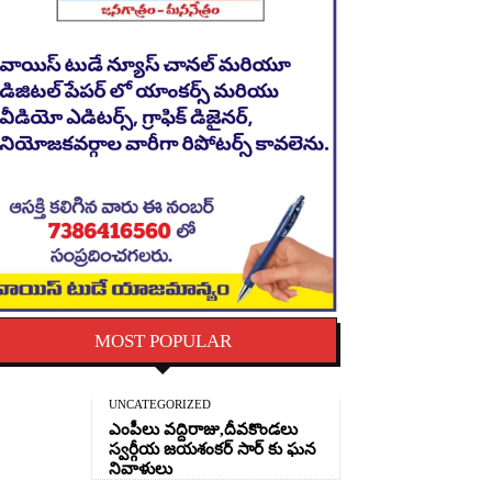
MOST POPULAR
UNCATEGORIZED
ఎంపీలు వద్దిరాజు,దీవకొండలు
స్వర్గీయ జయశంకర్ సార్ కు ఘన
నివాళులు