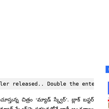
ler released.. Double the entertai
తున్న చిత్రం ‘మ్యాడ్ స్క్వేర్’. బ్లాక్ బస్టర్