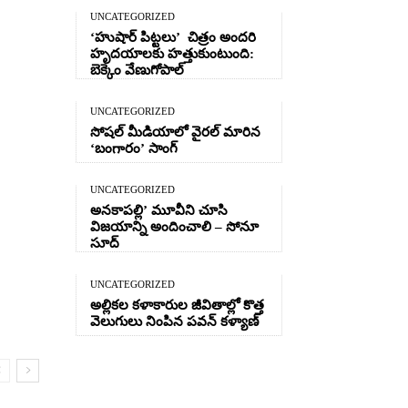
UNCATEGORIZED
‘హుషార్‌ పిట్టలు’ చిత్రం అందరి
హృదయాలకు హత్తుకుంటుంది:
బెక్కెం వేణుగోపాల్‌
UNCATEGORIZED
సోషల్ మీడియాలో వైరల్ మారిన
‘బంగారం’ సాంగ్
UNCATEGORIZED
అనకాపల్లి’ మూవీని చూసి
విజయాన్ని అందించాలి – సోనూ
సూద్
UNCATEGORIZED
అల్లికల కళాకారుల జీవితాల్లో కొత్త
వెలుగులు నింపిన పవన్ కళ్యాణ్