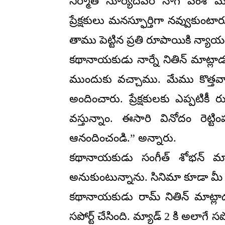
నిర్మాత సూర్యదేవర నాగ వంశీ మా
ప్రేక్షకులు మనస్ఫూర్తిగా నవ్వుకుంటార
తాము పెట్టిన ప్రతి రూపాయికి న్యాయం
కథానాయకుడు నార్నే నితిన్ మాట్లాడ
ముందుకు వచ్చాము. మేము కొత్తవ
అందించారు. ప్రేక్షకులకు ఎప్పటికీ
వస్తున్నాం. ఈసారి వినోదం రెట్
ఆనందించండి.” అన్నారు.
కథానాయకుడు సంగీత్ శోభన్ మాట్
అనుకుంటున్నాను. సినిమా కూడా మీ 
కథానాయకుడు రామ్ నితిన్ మాట్
సపోర్ట్ చేసింది. మ్యాడ్ 2 కి అలాగే సప