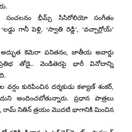
రు.
సంగీత సంచలనం భీమ్స్ సిసిరోలియో సంగీతం
్డు గానీ పెళ్లి, ‘స్వాతి రెడ్డి’, ‘వచ్చార్రోయ్’
 అద్భుత కెమెరా పనితనం, జాతీయ అవార్డు
రతిభ తోడై.. వెండితెరపై భారీ వినోదాన్ని
ది.
ల వర్షం కురిపించిన దర్శకుడు కళ్యాణ్ శంకర్,
ందుని అందించబోతున్నారు. ప్రధాన పాత్రలు
న్, రామ్ నితిన్ త్రయం మొదటి భాగానికి మించిన