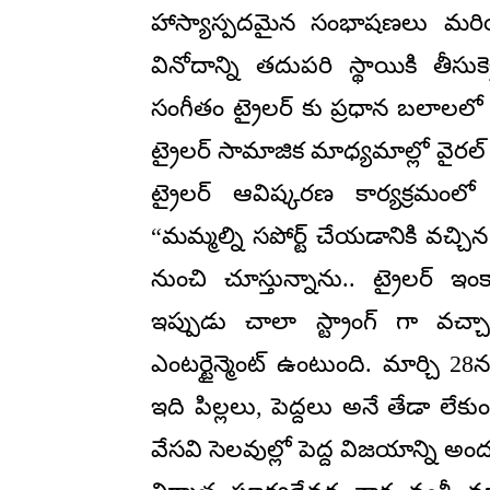
హాస్యాస్పదమైన సంభాషణలు మరియు వ
వినోదాన్ని తదుపరి స్థాయికి తీస
సంగీతం ట్రైలర్ కు ప్రధాన బలాలలో 
ట్రైలర్ సామాజిక మాధ్యమాల్లో వైరల్
ట్రైలర్ ఆవిష్కరణ కార్యక్రమంల
“మమ్మల్ని సపోర్ట్ చేయడానికి వచ్
నుంచి చూస్తున్నాను.. ట్రైలర్
ఇప్పుడు చాలా స్ట్రాంగ్ గా వచ
ఎంటర్టైన్మెంట్ ఉంటుంది. మార్చి 2
ఇది పిల్లలు, పెద్దలు అనే తేడా లే
వేసవి సెలవుల్లో పెద్ద విజయాన్ని 