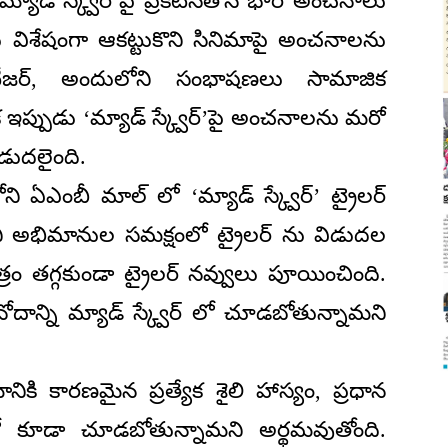
్న ‘మ్యాడ్ స్క్వేర్’పై ప్రకటనతోనే భారీ అంచనాలు
లు విశేషంగా ఆకట్టుకొని సినిమాపై అంచనాలను
 టీజర్, అందులోని సంభాషణలు సామాజిక
ఇప్పుడు ‘మ్యాడ్ స్క్వేర్’పై అంచనాలను మరో
విడుదలైంది.
ఎంబీ మాల్ లో ‘మ్యాడ్ స్క్వేర్’ ట్రైలర్
ినీ అభిమానుల సమక్షంలో ట్రైలర్ ను విడుదల
్రం తగ్గకుండా ట్రైలర్ నవ్వులు పూయించింది.
ినోదాన్ని మ్యాడ్ స్క్వేర్ లో చూడబోతున్నామని
ానికి కారణమైన ప్రత్యేక శైలి హాస్యం, ప్రధాన
్ లో కూడా చూడబోతున్నామని అర్థమవుతోంది.