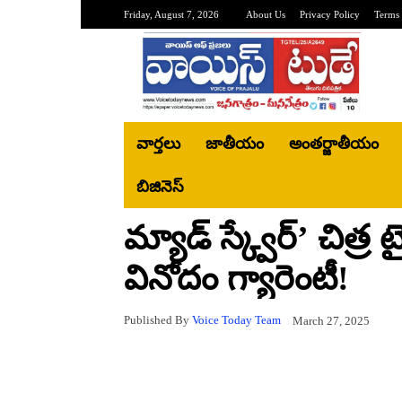
Friday, August 7, 2026
About Us
Privacy Policy
Terms 
వార్తలు
జాతీయం
అంతర్జాతీయం
బిజినెస్‌
మ్యాడ్ స్క్వేర్’ చిత్ర 
వినోదం గ్యారెంటీ!
Published By
Voice Today Team
March 27, 2025