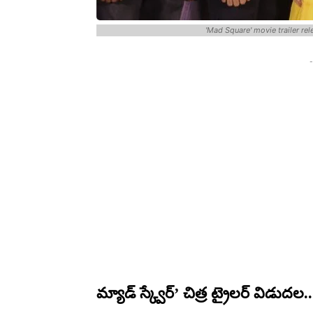
'Mad Square' movie trailer re
-
మ్యాడ్ స్క్వేర్’ చిత్ర ట్రైలర్ విడుదల..