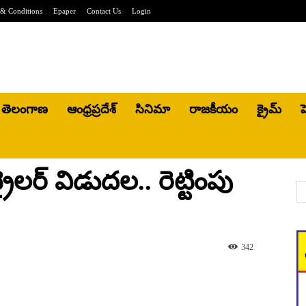
& Conditions
Epaper
Contact Us
Login
తెలంగాణ
ఆంధ్రప్రదేశ్
సినిమా
రాజకీయం
క్రైమ్
హ
ట్రైలర్ విడుదల.. రెట్టింపు
342