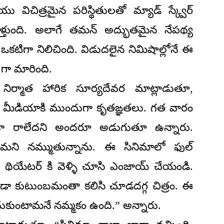
ిచిత్రమైన పరిస్థితులతో మ్యాడ్ స్క్వేర్
ుకెళ్తుంది. అలాగే తమన్ అద్భుతమైన నేపథ్య
ఒకటిగా నిలిచింది. విడుదలైన నిమిషాల్లోనే ఈ
 గా మారింది.
ో నిర్మాత హారిక సూర్యదేవర మాట్లాడుతూ,
చిన మీడియాకి ముందుగా కృతఙ్ఞతలు. గత వారం
 ఇంకా రాలేదని అందరూ అడుగుతూ ఉన్నారు.
్చామని నమ్ముతున్నాను. ఈ సినిమాలో ఫుల్
8న థియేటర్ కి వెళ్ళి చూసి ఎంజాయ్ చేయండి.
కుండా కుటుంబమంతా కలిసి చూడదగ్గ చిత్రం. ఈ
అందుకుంటామనే నమ్మకం ఉంది.” అన్నారు.