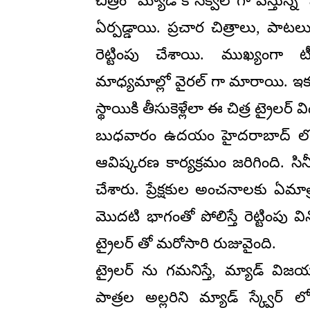
చిత్రం ‘మ్యాడ్’కి సీక్వెల్ గా వస్తున
ఏర్పడ్డాయి. ప్రచార చిత్రాలు, పాట
రెట్టింపు చేశాయి. ముఖ్యంగా
మాధ్యమాల్లో వైరల్ గా మారాయి. ఇక 
స్థాయికి తీసుకెళ్లేలా ఈ చిత్ర ట్రైలర్ 
బుధవారం ఉదయం హైదరాబాద్ లోని ఏ
ఆవిష్కరణ కార్యక్రమం జరిగింది. స
చేశారు. ప్రేక్షకుల అంచనాలకు ఏమాత
మొదటి భాగంతో పోలిస్తే రెట్టింపు వ
ట్రైలర్ తో మరోసారి రుజువైంది.
ట్రైలర్ ను గమనిస్తే, మ్యాడ్ విజయ
పాత్రల అల్లరిని మ్యాడ్ స్క్వేర