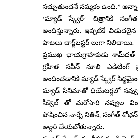
నచ్చుతుందనే నమ్మకం ఉంది.” అన్నా
‘మ్యాడ్ స్క్వేర్’ చిత్రానికి 
అందిస్తున్నారు. ఇప్పటికే విడుదలైన ‘లడ
పాటలు చార్ట్‌బస్టర్‌ లుగా నిలిచాయి.
ప్రముఖ ఛాయగ్రాహకుడు శామ్‌దత్
గ్రహీత నవీన్ నూలి ఎడిటింగ్ ప్
అందించడానికి మ్యాడ్ స్క్వేర్ సిద్ధమైం
మ్యాడ్ సినిమాతో థియేటర్లలో నవ్వు
సీక్వెల్ తో మరోసారి నవ్వుల వి
పోషించిన నార్నే నితిన్, సంగీత్ శోభ
అల్లరి చేయబోతున్నారు.