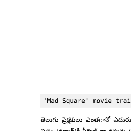
'Mad Square' movie trai
తెలుగు ప్రేక్షకులు ఎంతగానో ఎదురుచూస్