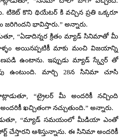
ట్లాడుతూ, “సినిమా చాలా బాగా వచ్చింది.
ు. టికెట్ కొని థియేటర్ కి వచ్చిన ప్రతి ఒక్కరూ
 జరిగిందని భావిస్తారు.” అన్నారు.
ుతూ, “ఏడాదిన్నర క్రితం మ్యాడ్ సినిమాతో మీ
ాళ్ళం అయినప్పటికీ మాకు మంచి విజయాన్ని
 రుణపడి ఉంటాను. ఇప్పుడు మ్యాడ్ స్క్వేర్ తో
టింపు ఉంటుంది. మార్చి 28న సినిమా చూసి
లాడుతూ, “ట్రైలర్ మీ అందరికీ నచ్చింది
అందరికీ ఖచ్చితంగా నచ్చుతుంది.” అన్నారు.
లాడుతూ, “మ్యాడ్ సమయంలో మీడియా ఎంతో
ోర్ట్ చేస్తారని ఆశిస్తున్నాను. ఈ సినిమా అందరికీ