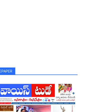
EPAPER
nment guaranteed!