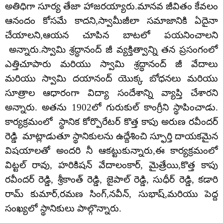
అతిధిగా సూర్య తేజా హాజరయ్యారు.మానవ జీవితం కేవలం
ఆనందం కోసమే కాదని,స్వామీజీలా సమాజానికి ఏదైనా
చేయాలని,ఆయన చూపిన బాటలో పయనించాలని
అన్నారు.స్వామి శ్రద్ధానంద్ జీ వ్యక్తిత్వాన్ని తన ప్రసంగంలో
ఎత్తిచూపారు మరియు స్వామి శ్రద్ధానంద్ జీ వేదాలు
మరియు స్వామి దయానంద్ యొక్క బోధనలు మరియు
సూత్రాల ఆధారంగా విద్యా సందేశాన్ని వ్యాప్తి చేశారని
అన్నారు. అతను 1902లో గురుకుల్ కాంగ్రీని స్థాపించాడు.
కార్యక్రమంలో స్థానిక కోర్పొరేటర్ కొత్త కాపు అరుణ రవీందర్
రెడ్డి మాట్లాడుతూ స్థానికులను ఉద్దేశించి స్ఫూర్తి దాయకమైన
విషయాలతో అందరి నీ ఆకట్టుకున్నారు,ఈ కార్యక్రమంలో
విట్టల్ రావు, హరికిషన్ వేదాలంకార్, మైత్రేయి,కొత్త కాపు
రవీందర్ రెడ్డి, శ్రీకాంత్ రెడ్డి, జైపాల్ రెడ్డి, సుధీర్ రెడ్డి, కడారి
రామ్ కుమార్,రమణ సింగ్,నవీన్, సుభాష్,మరియు పెద్ద
సంఖ్యలో స్థానికులు పాల్గొన్నారు.