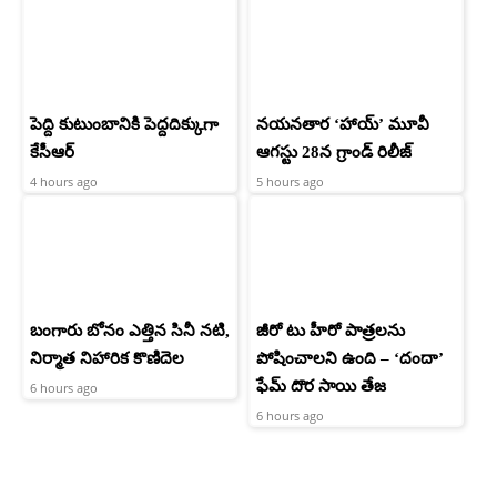
పెద్ది కుటుంబానికి పెద్దదిక్కుగా
నయనతార ‘హాయ్’ మూవీ
కేసీఆర్
ఆగస్టు 28న గ్రాండ్ రిలీజ్
4 hours ago
5 hours ago
బంగారు బోనం ఎత్తిన సినీ నటి,
జీరో టు హీరో పాత్రలను
నిర్మాత నిహారిక కొణిదెల
పోషించాలని ఉంది – ‘దందా’
ఫేమ్ దొర సాయి తేజ
6 hours ago
6 hours ago