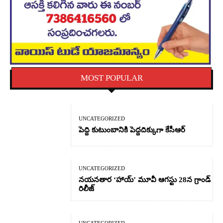
MOST POPULAR
UNCATEGORIZED
పెద్ది కుటుంబానికి పెద్దదిక్కుగా కేసీఆర్
UNCATEGORIZED
నయనతార ‘హాయ్’ మూవీ ఆగస్టు 28న గ్రాండ్
రిలీజ్