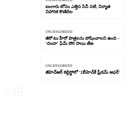
UNCATEGORIZED
బంగారు బోనం ఎత్తిన సినీ నటి, నిర్మాత
నిహారిక కొణిదెల
UNCATEGORIZED
జీరో టు హీరో పాత్రలను పోషించాలని ఉంది –
‘దందా’ ఫేమ్ దొర సాయి తేజ
UNCATEGORIZED
జీహెచ్ఆర్‌ కల్లిస్టోలో ‘2బీహెచ్‌కే ఫ్రీడమ్ ఆఫర్’