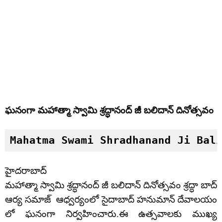
ఘనంగా మహాత్మా స్వామి శ్రద్ధానంద్ జీ బలిదాన్ దినోత్సవం
Mahatma Swami Shradhanand Ji Bal
హైదరాబాద్
మహాత్మా స్వామి శ్రద్ధానంద్ జీ బలిదాన్ దినోత్సవం శ్రద్ధా బాద్
ఆర్య సమాజ్ ఆధ్వర్యంలో సైదాబాద్ హనుమాన్ దేవాలయం
లో ఘనంగా నిర్వహించారు.ఈ ఉత్సవాలకు ముఖ్య