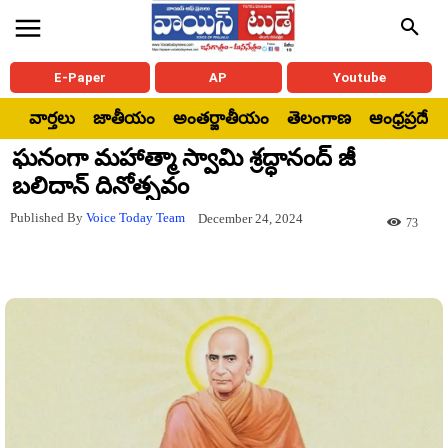
E-Paper
AP
Youtube
వార్తలు
జాతీయం
అంతర్జాతీయం
తెలంగాణ
ఆంధ్రప్రదేశ్
ఘనంగా మహాత్మా స్వామి శ్రద్ధానంద్ జీ
బలిదాన్ దినోత్సవం
Published By
Voice Today Team
December 24, 2024
73