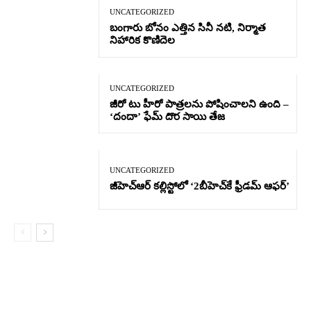
UNCATEGORIZED
బంగారు బోనం ఎత్తిన సినీ నటి, నిర్మాత
నిహారిక కొణిదెల
UNCATEGORIZED
జీరో టు హీరో పాత్రలను పోషించాలని ఉంది –
‘దందా’ ఫేమ్ దొర సాయి తేజ
UNCATEGORIZED
జీహెచ్ఆర్‌ కల్లిస్టోలో ‘2బీహెచ్‌కే ఫ్రీడమ్ ఆఫర్’