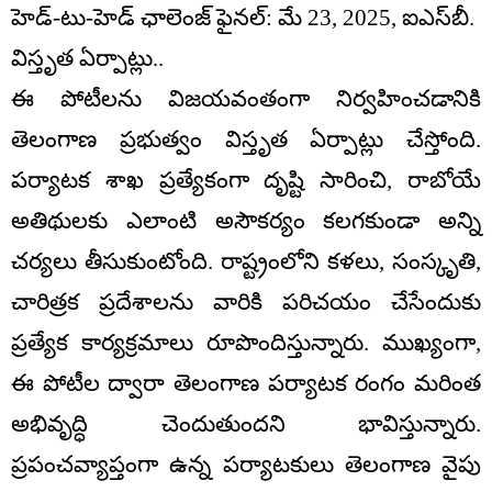
హెడ్-టు-హెడ్ ఛాలెంజ్ ఫైనల్: మే 23, 2025, ఐఎస్‌బీ.
విస్తృత ఏర్పాట్లు..
ఈ పోటీలను విజయవంతంగా నిర్వహించడానికి
తెలంగాణ ప్రభుత్వం విస్తృత ఏర్పాట్లు చేస్తోంది.
పర్యాటక శాఖ ప్రత్యేకంగా దృష్టి సారించి, రాబోయే
అతిథులకు ఎలాంటి అసౌకర్యం కలగకుండా అన్ని
చర్యలు తీసుకుంటోంది. రాష్ట్రంలోని కళలు, సంస్కృతి,
చారిత్రక ప్రదేశాలను వారికి పరిచయం చేసేందుకు
ప్రత్యేక కార్యక్రమాలు రూపొందిస్తున్నారు. ముఖ్యంగా,
ఈ పోటీల ద్వారా తెలంగాణ పర్యాటక రంగం మరింత
అభివృద్ధి చెందుతుందని భావిస్తున్నారు.
ప్రపంచవ్యాప్తంగా ఉన్న పర్యాటకులు తెలంగాణ వైపు