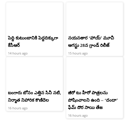
పెద్ది కుటుంబానికి పెద్దదిక్కుగా
నయనతార ‘హాయ్’ మూవీ
కేసీఆర్
ఆగస్టు 28న గ్రాండ్ రిలీజ్
14 hours ago
15 hours ago
బంగారు బోనం ఎత్తిన సినీ నటి,
జీరో టు హీరో పాత్రలను
నిర్మాత నిహారిక కొణిదెల
పోషించాలని ఉంది – ‘దందా’
ఫేమ్ దొర సాయి తేజ
16 hours ago
16 hours ago