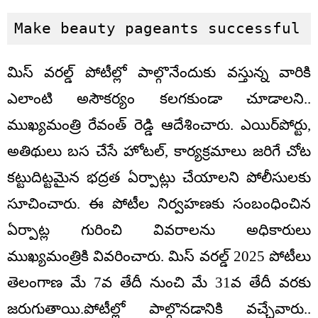
Make beauty pageants successful
మిస్ వరల్డ్ పోటీల్లో పాల్గొనేందుకు వస్తున్న వారికి
ఎలాంటి అసౌకర్యం కలగకుండా చూడాలని..
ముఖ్యమంత్రి రేవంత్ రెడ్డి ఆదేశించారు. ఎయిర్‌పోర్టు,
అతిథులు బస చేసే హోటల్, కార్యక్రమాలు జరిగే చోట
కట్టుదిట్టమైన భద్రత ఏర్పాట్లు చేయాలని పోలీసులకు
సూచించారు. ఈ పోటీల నిర్వహణకు సంబంధించిన
ఏర్పాట్ల గురించి వివరాలను అధికారులు
ముఖ్యమంత్రికి వివరించారు. మిస్ వరల్డ్ 2025 పోటీలు
తెలంగాణ మే 7వ తేదీ నుంచి మే 31వ తేదీ వరకు
జరుగుతాయి.పోటీల్లో పాల్గొనడానికి వచ్చేవారు..