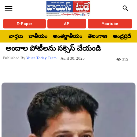
E-Paper
AP
Youtube
వార్తలు
జాతీయం
అంతర్జాతీయం
తెలంగాణ
ఆంధ్రప్రదేశ్
అందాల పోటీలను సక్సెస్ చేయండి
Published By
Voice Today Team
April 30, 2025
215