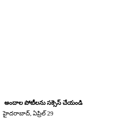
అందాల పోటీలను సక్సెస్ చేయండి
హైదరాబాద్, ఏప్రిల్ 29