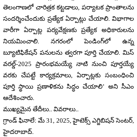
తెలంగాణలో చారిత్రక కట్టడాలు, పర్యాటక ప్రాంతాలను
సందర్శించేందుకు ప్రత్యేక ఏర్పాట్లు చేయాలి. విభాగాల
వారీగా ఏర్పాట్ల పర్యవేక్షణకు ప్రత్యేక అధికారులను
నియమించాలి. నగరంలో పెండింగ్‌లో ఉన్న
బ్యూటిఫికేషన్ పనులను త్వరగా పూర్తి చేయాలి. మిస్
వరల్డ్-2025 ప్రారంభమయ్యే నాటి నుంచి పూర్తయ్యే
వరకు చేపట్టే కార్యక్రమాలు, ఏర్పాట్లకు సంబంధించి
పూర్తి స్థాయి ప్రణాళికను సిద్ధం చేయాలి’ అని సీఎం
ఆదేశించారు.
ముఖ్యమైన తేదీలు.. వివరాలు..
గ్రాండ్ ఫినాలే: మే 31, 2025, హైటెక్స్ ఎగ్జిబిషన్ సెంటర్,
హైదరాబాద్.