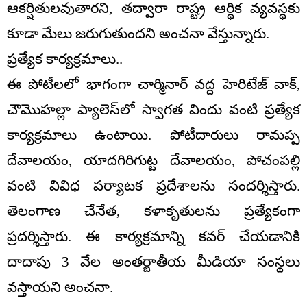
ఆకర్షితులవుతారని, తద్వారా రాష్ట్ర ఆర్థిక వ్యవస్థకు
కూడా మేలు జరుగుతుందని అంచనా వేస్తున్నారు.
ప్రత్యేక కార్యక్రమాలు..
ఈ పోటీలలో భాగంగా చార్మినార్ వద్ద హెరిటేజ్ వాక్,
చౌమొహల్లా ప్యాలెస్‌లో స్వాగత విందు వంటి ప్రత్యేక
కార్యక్రమాలు ఉంటాయి. పోటీదారులు రామప్ప
దేవాలయం, యాదగిరిగుట్ట దేవాలయం, పోచంపల్లి
వంటి వివిధ పర్యాటక ప్రదేశాలను సందర్శిస్తారు.
తెలంగాణ చేనేత, కళాకృతులను ప్రత్యేకంగా
ప్రదర్శిస్తారు. ఈ కార్యక్రమాన్ని కవర్ చేయడానికి
దాదాపు 3 వేల అంతర్జాతీయ మీడియా సంస్థలు
వస్తాయని అంచనా.