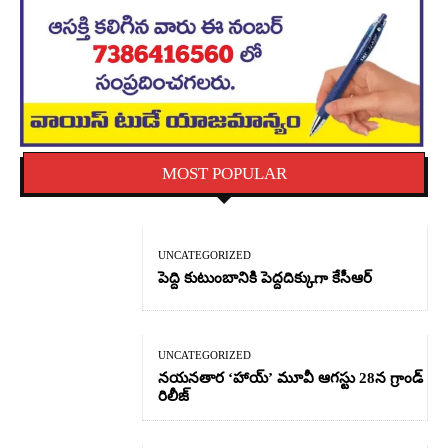
MOST POPULAR
UNCATEGORIZED
పెద్ది కుటుంబానికి పెద్దదిక్కుగా కేసీఆర్
UNCATEGORIZED
నయనతార ‘హాయ్’ మూవీ ఆగస్టు 28న గ్రాండ్
రిలీజ్