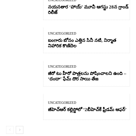
నయనతార ‘హాయ్’ మూవీ ఆగస్టు 28న గ్రాండ్
రిలీజ్
UNCATEGORIZED
బంగారు బోనం ఎత్తిన సినీ నటి, నిర్మాత
నిహారిక కొణిదెల
UNCATEGORIZED
జీరో టు హీరో పాత్రలను పోషించాలని ఉంది –
‘దందా’ ఫేమ్ దొర సాయి తేజ
UNCATEGORIZED
జీహెచ్ఆర్‌ కల్లిస్టోలో ‘2బీహెచ్‌కే ఫ్రీడమ్ ఆఫర్’