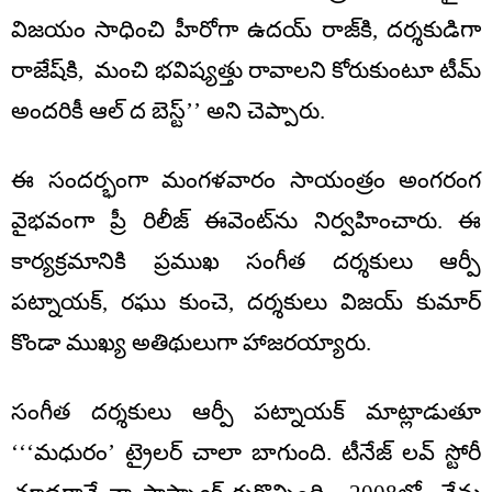
విజయం సాధించి హీరోగా ఉదయ్ రాజ్‌కి, దర్శకుడిగా
రాజేష్‌కి, మంచి భవిష్యత్తు రావాలని కోరుకుంటూ టీమ్
అందరికీ ఆల్ ద బెస్ట్’’ అని చెప్పారు.
ఈ సందర్భంగా మంగళవారం సాయంత్రం అంగరంగ
వైభవంగా ప్రీ రిలీజ్ ఈవెంట్‌ను నిర్వహించారు. ఈ
కార్యక్రమానికి ప్రముఖ సంగీత దర్శకులు ఆర్పీ
పట్నాయక్, రఘు కుంచె, దర్శకులు విజయ్ కుమార్
కొండా ముఖ్య అతిథులుగా హాజరయ్యారు.
సంగీత దర్శకులు ఆర్పీ పట్నాయక్ మాట్లాడుతూ
‘‘‘మధురం’ ట్రైలర్ చాలా బాగుంది. టీనేజ్ లవ్ స్టోరీ