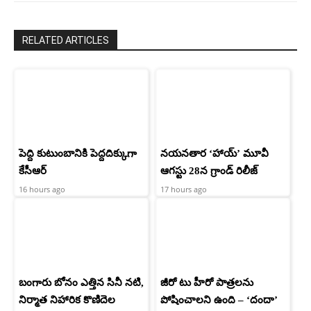
RELATED ARTICLES
పెద్ది కుటుంబానికి పెద్దదిక్కుగా
నయనతార ‘హాయ్’ మూవీ
కేసీఆర్
ఆగస్టు 28న గ్రాండ్ రిలీజ్
16 hours ago
17 hours ago
బంగారు బోనం ఎత్తిన సినీ నటి,
జీరో టు హీరో పాత్రలను
నిర్మాత నిహారిక కొణిదెల
పోషించాలని ఉంది – ‘దందా’