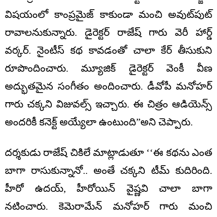
విషయంలో కాంప్రమైజ్ కాకుండా మంచి అవుట్‌పుట్
రావాలనుకున్నారు. డైరెక్టర్ రాజేష్ గారు వెరీ హార్డ్
వర్కర్. నైంటీస్ కథ కావడంతో చాలా కేర్ తీసుకుని
రూపొందించారు. మ్యూజిక్ డైరెక్టర్ వెంకీ వీణ
అద్భుతమైన సంగీతం అందించారు. డీవోపీ మనోహర్
గారు చక్కని విజువల్స్ ఇచ్చారు. ఈ చిత్రం ఆడియెన్స్‌
అందరికీ కనెక్ట్ అయ్యేలా ఉంటుంది”అని చెప్పారు.
దర్శకుడు రాజేష్ చికిలే మాట్లాడుతూ ‘‘ఈ కథను ఎంత
బాగా రాసుకున్నానో.. అంతే చక్కని టీమ్ కుదిరింది.
హీరో ఉదయ్, హీరోయిన్ వైష్ణవి చాలా బాగా
నటించారు. కెమెరామేన్ మనోహర్ గారు మంచి