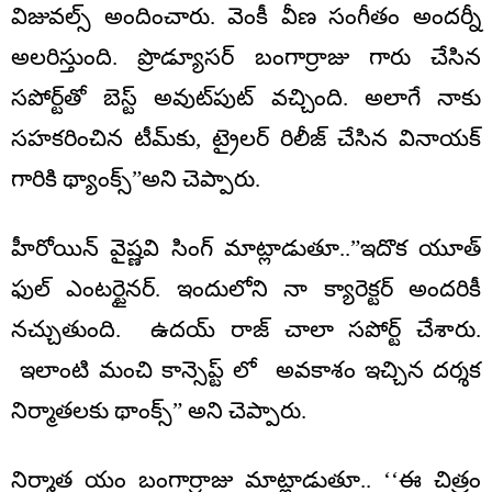
విజువల్స్ అందించారు. వెంకీ వీణ సంగీతం అందర్నీ
అలరిస్తుంది. ప్రొడ్యూసర్ బంగార్రాజు గారు చేసిన
సపోర్ట్‌తో బెస్ట్ అవుట్‌పుట్ వచ్చింది. అలాగే నాకు
సహకరించిన టీమ్‌కు, ట్రైలర్ రిలీజ్ చేసిన వినాయక్
గారికి థ్యాంక్స్”అని చెప్పారు.
హీరోయిన్ వైష్ణవి సింగ్ మాట్లాడుతూ..”ఇదొక యూత్
ఫుల్ ఎంటర్టైనర్. ఇందులోని నా క్యారెక్టర్ అందరికీ
నచ్చుతుంది. ఉదయ్ రాజ్ చాలా సపోర్ట్ చేశారు.
ఇలాంటి మంచి కాన్సెప్ట్ లో అవకాశం ఇచ్చిన దర్శక
నిర్మాతలకు థాంక్స్” అని చెప్పారు.
నిర్మాత యం బంగార్రాజు మాట్లాడుతూ.. ‘‘ఈ చిత్రం