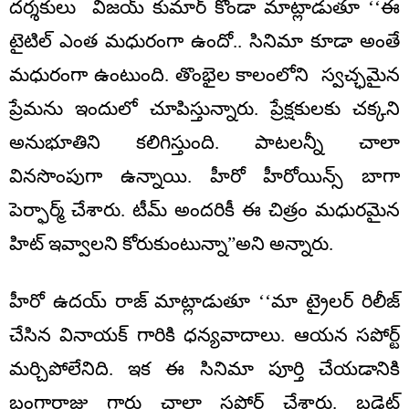
దర్శకులు విజయ్ కుమార్ కొండా మాట్లాడుతూ ‘‘ఈ
టైటిల్ ఎంత మధురంగా ఉందో.. సినిమా కూడా అంతే
మధురంగా ఉంటుంది. తొంభైల కాలంలోని స్వచ్ఛమైన
ప్రేమను ఇందులో చూపిస్తున్నారు. ప్రేక్షకులకు చక్కని
అనుభూతిని కలిగిస్తుంది. పాటలన్నీ చాలా
వినసొంపుగా ఉన్నాయి. హీరో హీరోయిన్స్ బాగా
పెర్ఫార్మ్ చేశారు. టీమ్ అందరికీ ఈ చిత్రం మధురమైన
హిట్ ఇవ్వాలని కోరుకుంటున్నా”అని అన్నారు.
హీరో ఉదయ్ రాజ్ మాట్లాడుతూ ‘‘మా ట్రైలర్ రిలీజ్
చేసిన వినాయక్ గారికి ధన్యవాదాలు. ఆయన సపోర్ట్
మర్చిపోలేనిది. ఇక ఈ సినిమా పూర్తి చేయడానికి
బంగార్రాజు గారు చాలా సపోర్ట్ చేశారు. బడ్జెట్