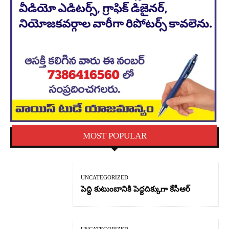
MOST POPULAR
UNCATEGORIZED
పెద్ది కుటుంబానికి పెద్దదిక్కుగా కేసీఆర్
UNCATEGORIZED