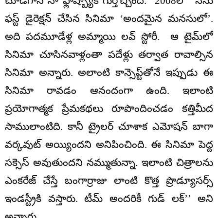
చూడగానే నా ఫ్లాష్బ్యాక్‌ గుర్తొచ్చింది. 2008లో నేను
ఫస్ట్ డైరెక్షన్ చేసిన సినిమా ‘అందమైన మనసులో’.
అది పదమూడేళ్ల అమ్మాయి లవ్ స్టోరీ. ఆ టైమ్‌లో
సినిమా చూసినవాళ్లంతా పదేళ్లు తర్వాత రావాల్సిన
సినిమా అన్నారు. అలాంటి కాన్సెప్ట్‌తోనే ఇప్పుడు ఈ
సినిమా రావడం ఆనందంగా ఉంది. ఇలాంటి
ప్రయోగాత్మక ప్రేమకథలు రూపొందించడం కత్తిమీద
సాములాంటిది. కానీ ట్రైలర్ చూశాక ఎమోషన్ బాగా
వర్కవుట్ అయ్యిందని అనిపించింది. ఈ సినిమా పెద్ద
సక్సెస్ అవుతుందని నమ్ముతున్నా. ఇలాంటి చిత్రాలను
ఎంకరేజ్ చేస్తే బంగార్రాజు లాంటి కొత్త ప్రొడ్యూసర్స్
ఇండస్ట్రీకి వస్తారు. టీమ్ అందరికీ గుడ్ లక్’’ అని
అన్నారు.