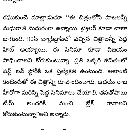
రఘుకుంచె మాట్లాడుతూ ‘‘ఈ చిత్రంలోని పాటలన్నీ
మధురాతి మధురంగా ఉన్నాయి. ట్రైలర్ కూడా చాలా
బాగుంది. 90స్ బ్యాక్‌డ్రాప్‌లో వచ్చిన చిత్రాలన్నీ పెద్ద
హిట్ అయ్యాయి. ఈ సినిమా కూడా విజయం
సాధించాలని కోరుకుంటున్నా. ప్రతి ఒక్కరి జీవితంలో
ఫస్ట్ లవ్ స్టోరీకి ఒక ప్రత్యేకత ఉంటుంది. అలాంటి
కంటెంట్‌తో ఈ చిత్రాన్ని రూపొందించారు. ఉదయ్ రాజ్
హీరోగా మరిన్ని పెద్ద సినిమాలు చేయాలి. తనతోపాటు
టీమ్ అందరికీ మంచి బ్రేక్ రావాలని
కోరుకుంటున్నా”అని అన్నారు.