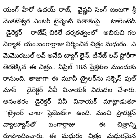
యంగ్ హీరో ఉదయ్ రాజ్, వైష్ణవి సింగ్ జంటగా శ్రీ
వెంకటేశ్వర ఎంటర్ టైన్మెంట్ పతాకంపై టాలెంటెడ్
డైరెక్టర్ రాజేష్ చికిలే దర్శకత్వంలో అభిరుచి గల
నిర్మాత యం.బంగార్రాజు నిర్మించిన చిత్రం మధురం. ఎ
మెమొరబుల్ లవ్ అనేది ట్యాగ్ లైన్. టీనేజ్ లవ్ స్టోరీగా
తెరకెక్కిన ఈ చిత్రం.. ఏప్రిల్ 18న ప్రేక్షకుల ముందుకు
రానుంది. తాజాగా ఈ మూవీ ట్రైలర్‌‌ను సక్సెస్ ఫుల్
మాస్ డైరెక్టర్ వీవీ వినాయక్ విడుదల చేశారు.
అనంతరం డైరెక్టర్ వీవీ వినాయక్ మాట్లాడుతూ
‘‘ట్రైలర్ చాలా ప్లెజెంట్‌గా ఉంది. మంచి ప్రొడక్షన్
వ్యాల్యూస్‌తో బంగార్రాజు ఈ చిత్రాన్ని
రూపొందించారు. ఈ మధురం చిత్రం మధురమైన