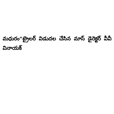
మధురం”ట్రైలర్ విడుదల చేసిన మాస్ డైరెక్టర్ వీవీ
వినాయక్