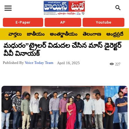
E-Paper
AP
Youtube
వార్తలు
జాతీయం
అంతర్జాతీయం
తెలంగాణ
ఆంధ్రప్రదేశ్
మధురం”ట్రైలర్ విడుదల చేసిన మాస్ డైరెక్టర్
వీవీ వినాయక్
Published By
Voice Today Team
April 16, 2025
227