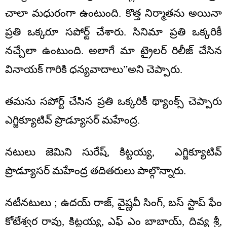
చాలా మధురంగా ఉంటుంది. కొత్త నిర్మాతను అయినా
ప్రతి ఒక్కరూ సపోర్ట్ చేశారు. సినిమా ప్రతి ఒక్కరికీ
నచ్చేలా ఉంటుంది. అలాగే మా ట్రైలర్ రిలీజ్ చేసిన
వినాయక్ గారికి ధన్యవాదాలు”అని చెప్పారు.
తమను సపోర్ట్ చేసిన ప్రతి ఒక్కరికీ థ్యాంక్స్ చెప్పారు
ఎగ్జిక్యూటివ్ ప్రొడ్యూసర్ మహేంద్ర.
నటులు జెమిని సురేష్, కిట్టయ్య, ఎగ్జిక్యూటివ్
ప్రొడ్యూసర్ మహేంద్ర తదితరులు పాల్గొన్నారు.
నటీనటులు ; ఉదయ్ రాజ్, వైష్ణవీ సింగ్, బస్ స్టాప్ ఫేం
కోటేశ్వర రావు, కిట్టయ్య, ఎఫ్ ఎం బాబాయ్, దివ్య శ్రీ,