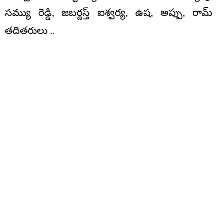
సమ్యు రెడ్డి, జబర్దస్త్ ఐశ్వర్య, ఉష, అప్పు, రామ్
తదితరులు ..