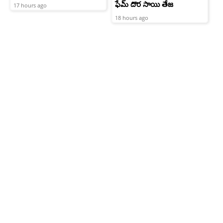
ఫేమ్ దొర సాయి తేజ
17 hours ago
18 hours ago