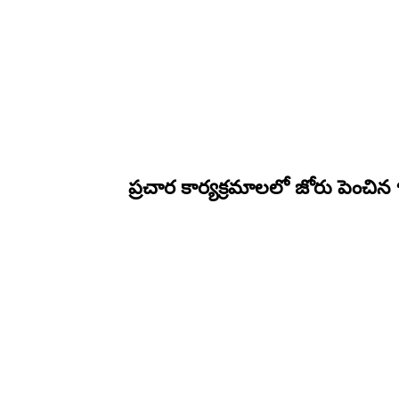
ప్రచార కార్యక్రమాలలో జోరు పెంచిన