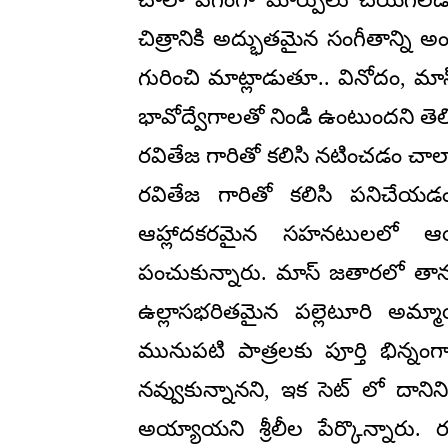
చిత్రానికి అద్భుతమైన సంగీతాన్ని
గురించి మాట్లాడుతూ.. వినోదం,
భావోద్వేగాలతో నిండి ఉంటుందని తెల
రవితేజ గారితో కలిసి నటించడం చా
రవితేజ గారితో కలిసి పనిచే
ఆహ్లాదకరమైన సహనటులలో ఆయన
పంచుకున్నారు. మాస్ జతారలో తాను స
ఉల్లాసభరితమైన పల్లెటూరి అమ్మా
మునుపటి పాత్రలకు పూర్తి భిన్నంగా
నవ్వుకున్నానని, ఇక సెట్ లో దానిన
అయ్యాయని శ్రీలీల పేర్కొన్నారు.