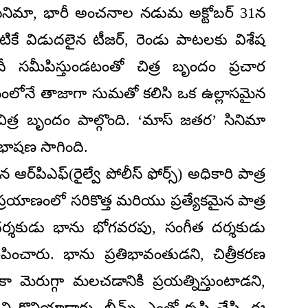
 సినిమా, భారీ అంచనాల నడుమ అక్టోబర్ 31న
పటికే విడుదలైన టీజర్, రెండు పాటలకు విశేష
ీ సమీపిస్తుండటంతో చిత్ర బృందం ప్రచార
క్రమంలోనే తాజాగా సుమతో కలిసి ఒక ఉల్లాసమైన
్ర బృందం పాల్గొంది. ‘మాస్ జతర’ సినిమా
ంభాషణ సాగింది.
్‌పిఎఫ్(రైల్వే పోలీస్ ఫోర్స్) అధికారి పాత్ర
ప్రయాణంలో సరికొత్త మరియు ప్రత్యేకమైన పాత్ర
 దర్శకుడు భాను భోగవరపు, సంగీత దర్శకుడు
ిపించారు. భాను ప్రతిభావంతుడని, చిత్రీకరణ
 మెరుగ్గా మలచడానికి ప్రయత్నిస్తుంటాడని,
 కొనియాడారు. భీమ్స్ ఎంతో కృషి చేసి, ఈ