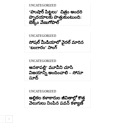
UNCATEGORIZED
‘హుషార్‌ పిట్టలు’ చిత్రం అందరి
హృదయాలకు హత్తుకుంటుంది:
బెక్కెం వేణుగోపాల్‌
UNCATEGORIZED
సోషల్ మీడియాలో వైరల్ మారిన
‘బంగారం’ సాంగ్
UNCATEGORIZED
అనకాపల్లి’ మూవీని చూసి
విజయాన్ని అందించాలి – సోనూ
సూద్
UNCATEGORIZED
అల్లికల కళాకారుల జీవితాల్లో కొత్త
వెలుగులు నింపిన పవన్ కళ్యాణ్