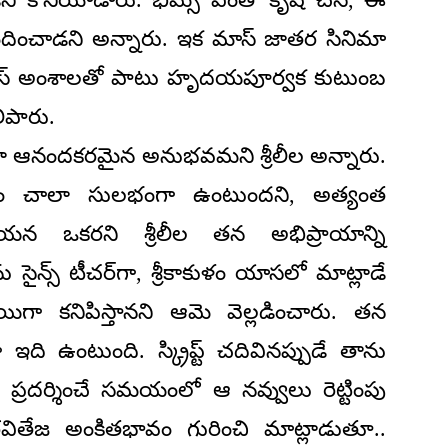
 అందించాడని అన్నారు. ఇక మాస్ జాతర సినిమా
 మాస్ అంశాలతో పాటు హృదయపూర్వక కుటుంబ
ిపారు.
లా ఆనందకరమైన అనుభవమని శ్రీలీల అన్నారు.
యడం చాలా సులభంగా ఉంటుందని, అత్యంత
 ఒకరని శ్రీలీల తన అభిప్రాయాన్ని
ైన్స్ టీచర్‌గా, శ్రీకాకుళం యాసలో మాట్లాడే
యిగా కనిపిస్తానని ఆమె వెల్లడించారు. తన
 ఇది ఉంటుంది. స్క్రిప్ట్ చదివినప్పుడే తాను
ి ప్రదర్శించే సమయంలో ఆ నవ్వులు రెట్టింపు
 రవితేజ అంకితభావం గురించి మాట్లాడుతూ..