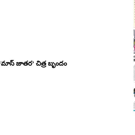
 ‘మాస్ జాతర’ చిత్ర బృందం