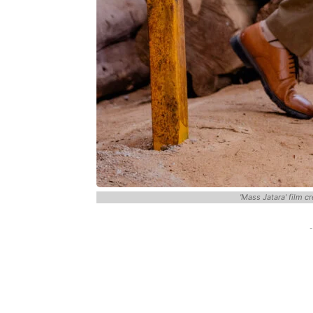
'Mass Jatara' film c
-