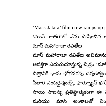
‘Mass Jatara’ film crew ramps up p
‘మాస్ జాతర’లో నేను పోషించిన ఆర్
మాస్ మహారాజా రవితేజ
మాస్ మహారాజా రవితేజ అభిమానుల
ఆసక్తిగా ఎదురుచూస్తున్న చిత్రం ‘మా
చిత్రానికి భాను భోగవరపు దర్శకత్వం
సితార ఎంటర్టైన్మెంట్స్, ఫార్చ్యూన్
సాయి సౌజన్య ప్రతిష్టాత్మకంగా ఈ చిత్
మరియు మాస్ అంశాలతో నిండి