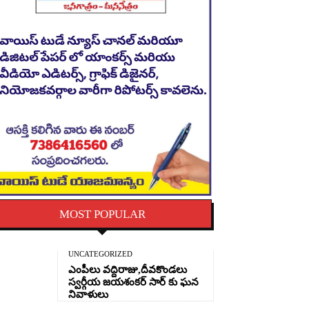
MOST POPULAR
UNCATEGORIZED
ఎంపీలు వద్దిరాజు,దీవకొండలు
స్వర్గీయ జయశంకర్ సార్ కు ఘన
నివాళులు