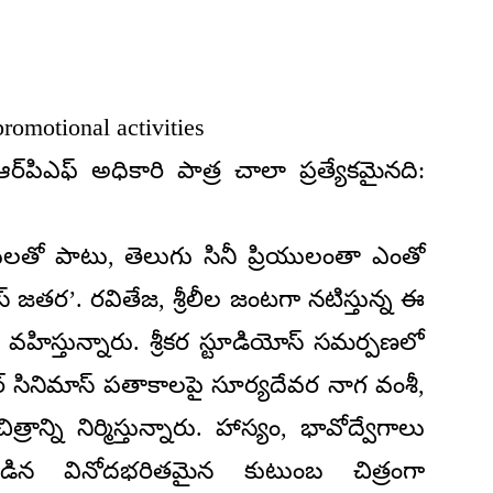
romotional activities
‌పిఎఫ్ అధికారి పాత్ర చాలా ప్రత్యేకమైనది:
తో పాటు, తెలుగు సినీ ప్రియులంతా ఎంతో
స్ జతర’. రవితేజ, శ్రీలీల జంటగా నటిస్తున్న ఈ
 వహిస్తున్నారు. శ్రీకర స్టూడియోస్ సమర్పణలో
 ఫోర్ సినిమాస్ పతాకాలపై సూర్యదేవర నాగ వంశీ,
రాన్ని నిర్మిస్తున్నారు. హాస్యం, భావోద్వేగాలు
న వినోదభరితమైన కుటుంబ చిత్రంగా