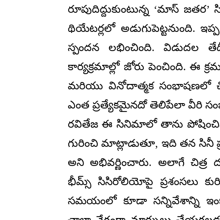
రూపుదిద్దుకుంటున్న ‘మాస్ జతర’
థియేటర్లలో అడుగుపెట్టనుంది. ఇప్
స్పందన లభించింది. విడుదల తేద
కార్యక్రమాల్లో జోరు పెంచింది. ఈ 
మరియు వినోదాత్మక సంభాషణలో చిత
ఎంత ప్రత్యేకమైనదో తెలిపేలా వీరి స
రవితేజ ఈ సినిమాలో తాను పోషించిన ఆర
గురించి మాట్లాడుతూ, ఇది తన సినీ 
అని అభివర్ణించారు. అలాగే చిత్ర
భీమ్స్ సిసిరోలియోపై ప్రశంసలు కుర
సమయంలో కూడా సన్నివేశాన్ని ఇంకా
చాలా వేగంగా మార్పులు చేయగలడని