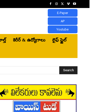
E-Paper
AP
Youtube
ెల్త్‌
కెరీర్ & ఉద్యోగాలు
లైఫ్ స్టైల్
Search