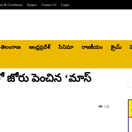
ms & Conditions
Epaper
Contact Us
Login
తెలంగాణ
ఆంధ్రప్రదేశ్
సినిమా
రాజకీయం
క్రైమ్
హ
ో జోరు పెంచిన ‘మాస్
118