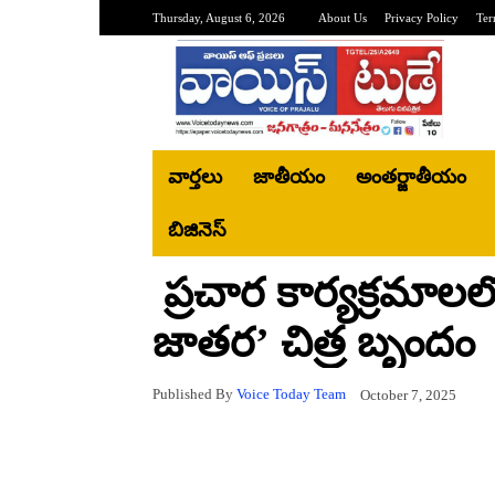
Thursday, August 6, 2026
About Us
Privacy Policy
Ter
వార్తలు
జాతీయం
అంతర్జాతీయం
బిజినెస్‌
ప్రచార కార్యక్రమాలల
జాతర’ చిత్ర బృందం
Published By
Voice Today Team
October 7, 2025