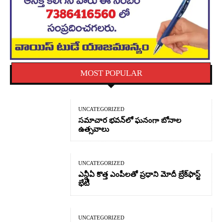
MOST POPULAR
UNCATEGORIZED
సమాచార భవన్‌లో ఘనంగా బోనాల
ఉత్సవాలు
UNCATEGORIZED
ఎన్డీఏ కొత్త ఎంపీలతో ప్రధాని మోదీ బ్రేక్‌ఫాస్ట్
భేటీ
UNCATEGORIZED