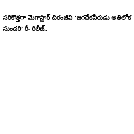
సరికొత్తగా మెగాస్టార్ చిరంజీవి ‘జగదేకవీరుడు అతిలోక
సుందరి’ రీ- రిలీజ్..