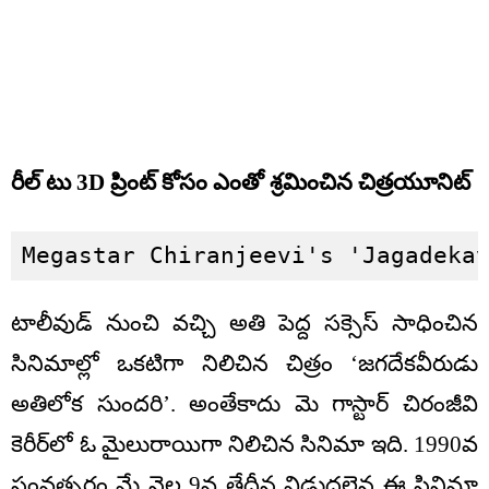
రీల్ టు 3D ప్రింట్ కోసం ఎంతో శ్రమించిన చిత్రయూనిట్
Megastar Chiranjeevi's 'Jagadeka
టాలీవుడ్ నుంచి వచ్చి అతి పెద్ద సక్సెస్ సాధించిన
సినిమాల్లో ఒకటిగా నిలిచిన చిత్రం ‘జగదేకవీరుడు
అతిలోక సుందరి’. అంతేకాదు మె గాస్టార్ చిరంజీవి
కెరీర్‌లో ఓ మైలురాయిగా నిలిచిన సినిమా ఇది. 1990వ
సంవత్సరం మే నెల 9వ తేదీన విడుదలైన ఈ సినిమా