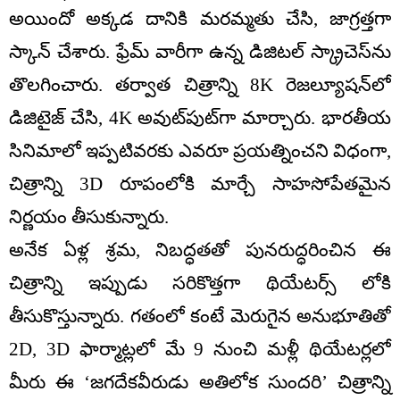
అయిందో అక్కడ దానికి మరమ్మతు చేసి, జాగ్రత్తగా
స్కాన్ చేశారు. ఫ్రేమ్ వారీగా ఉన్న డిజిటల్ స్క్రాచెస్‌ను
తొలగించారు. తర్వాత చిత్రాన్ని 8K రెజల్యూషన్‌లో
డిజిటైజ్ చేసి, 4K అవుట్‌పుట్‌గా మార్చారు. భారతీయ
సినిమాలో ఇప్పటివరకు ఎవరూ ప్రయత్నించని విధంగా,
చిత్రాన్ని 3D రూపంలోకి మార్చే సాహసోపేతమైన
నిర్ణయం తీసుకున్నారు.
అనేక ఏళ్ల శ్రమ, నిబద్ధతతో పునరుద్ధరించిన ఈ
చిత్రాన్ని ఇప్పుడు సరికొత్తగా థియేటర్స్ లోకి
తీసుకొస్తున్నారు. గతంలో కంటే మెరుగైన అనుభూతితో
2D, 3D ఫార్మాట్లలో మే 9 నుంచి మళ్లీ థియేటర్లలో
మీరు ఈ ‘జగదేకవీరుడు అతిలోక సుందరి’ చిత్రాన్ని