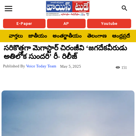
E-Paper
AP
Youtube
వార్తలు
జాతీయం
అంతర్జాతీయం
తెలంగాణ
ఆంధ్రప్రదేశ్
సరికొత్తగా మెగాస్టార్ చిరంజీవి ‘జగదేకవీరుడు
అతిలోక సుందరి’ రీ- రిలీజ్
Published By
Voice Today Team
May 5, 2025
151