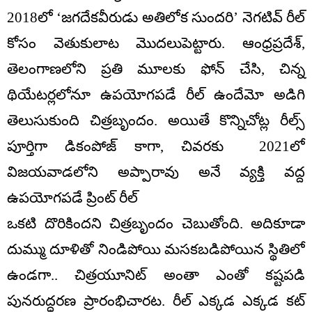
2018లో ‘జగదేకవీరుడు అతిలోక సుందరి’ నెగటివ్ రీల్
కోసం వెతుకులాట మొదలుపెట్టారు. ఆంధ్రప్రదేశ్,
తెలంగాణలోని ప్రతి మూలకు ఫోన్ చేసి, చిన్న
థియేటర్లలోనూ ఉపయోగపడే రీల్ ఉందేమో అడిగి
తెలుసుకుంది చిత్రబృందం. అయితే కొన్నిచోట్ల రీల్స్
పూర్తిగా డికంపోజ్ కాగా, చివరకు 2021లో
విజయవాడలోని అప్పారావు అనే వ్యక్తి వద్ద
ఉపయోగపడే ప్రింట్ రీల్
ఒకటి దొరికిందని చిత్రబృందం చెబుతోంది. అదికూడా
దుమ్ము దూళితో నిండిపోయి మసకబడిపోయిన స్థితిలో
ఉండగా.. చిత్రయూనిట్ అంతా ఎంతో కష్టపడి
పునరుద్ధరణ ప్రారంభిచారట. రీల్ ఎక్కడ ఎక్కడ కట్