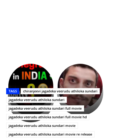
భగవంతుని
కేజీఎఫ్
ప్రసాదం
Upasana:
సినిమాతో
తీర్థం..తులసీదళం
భర్తపై
పాన్
TAGS
chiranjeevi jagadeka veerudu athiloka sundari
లేకుండా
రివెంజ్
ఇండియా
అసంపూర్ణం
తీర్చుకున్న
స్టార్
jagadeka veerudu athiloka sundari
ఉపాసన..
హీరోయిన్‏గా
jagadeka veerudu athiloka sundari full movie
పాపం
శ్రీనిధి
jagadeka veerudu athiloka sundari full movie hd
రామ్
శెట్టి.
చరణ్
jagadeka veerudu athiloka sundari movie
jagadeka veerudu athiloka sundari movie re release