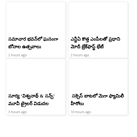
సమాచార భవన్‌లో ఘనంగా
ఎన్డీఏ కొత్త ఎంపీలతో ప్రధాని
బోనాల ఉత్సవాలు
మోదీ బ్రేక్‌ఫాస్ట్ భేటీ
2 hours ago
2 hours ago
సూర్య ‘విశ్వనాథ్ & సన్స్’
సక్సెస్ బాటలో మెగా ఫ్యామిలీ
మూవీ ట్రైలర్ విడుదల
హీరోలు
3 hours ago
10 hours ago