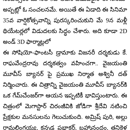
అప్పట్లో ఓ సంచలనమే. అయితే ఈ ఏడాది ఈ సినిమా
35వ వార్షికోత్సవాన్ని పురస్కరించుకుని మే 9న మళ్లీ
థియేటర్లలో విడుదలకు సిద్ధం చేశారు. అది కూడా 2D
అండ్ 3D ఫార్మాట్లలో
ఈ సోషియో-ఫాంటసీ డ్రామాకు విజనరీ దర్శకుడు కే.
రాఘవేంద్రరావు దర్శకత్వం వహించగా.. వైజయంతి
మూవీస్ బ్యానర్‌ పై ప్రముఖ నిర్మాత అశ్వినీ దత్
నిర్మించారు. ఈ చిత్రాన్ని వైజయంతి మూవీస్ బ్యానర్‌కి
ఒక గేమ్‌చేంజర్‌గా ఆయన ఇప్పటికీ భావిస్తుంటారు. ఈ
చిత్రంలో మెగాస్టార్ చిరంజీవికి జోడిగా శ్రీదేవి నటించి
ప్రేక్షకుల మనసులను గెలుచుకుంది. అమ్రిష్ పురి, అల్లు
రామలింగయ్య, కన్నడ ప్రభాకర్, బ్రహ్మానందం, తనికెళ్ల