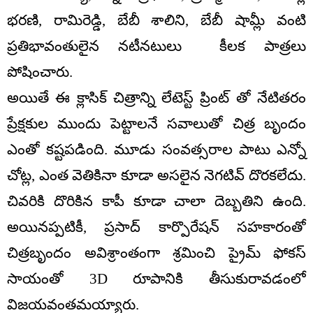
భరణి, రామిరెడ్డి, బేబీ శాలిని, బేబీ షామ్లీ వంటి
ప్రతిభావంతులైన నటీనటులు కీలక పాత్రలు
పోషించారు.
అయితే ఈ క్లాసిక్ చిత్రాన్ని లేటెస్ట్ ప్రింట్ తో నేటితరం
ప్రేక్షకుల ముందు పెట్టాలనే సవాలుతో చిత్ర బృందం
ఎంతో కష్టపడింది. మూడు సంవత్సరాల పాటు ఎన్నో
చోట్ల, ఎంత వెతికినా కూడా అసలైన నెగటివ్ దొరకలేదు.
చివరికి దొరికిన కాపీ కూడా చాలా దెబ్బతిని ఉంది.
అయినప్పటికీ, ప్రసాద్ కార్పొరేషన్ సహకారంతో
చిత్రబృందం అవిశ్రాంతంగా శ్రమించి ప్రైమ్ ఫోకస్
సాయంతో 3D రూపానికి తీసుకురావడంలో
విజయవంతమయ్యారు.