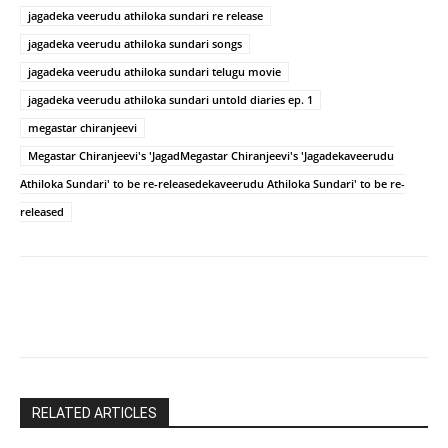
jagadeka veerudu athiloka sundari re release
jagadeka veerudu athiloka sundari songs
jagadeka veerudu athiloka sundari telugu movie
jagadeka veerudu athiloka sundari untold diaries ep. 1
megastar chiranjeevi
Megastar Chiranjeevi's 'JagadMegastar Chiranjeevi's 'Jagadekaveerudu
Athiloka Sundari' to be re-releasedekaveerudu Athiloka Sundari' to be re-
released
RELATED ARTICLES