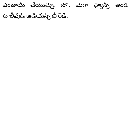
ఎంజాయ్ చేయొచ్చు. సో.. మెగా ఫ్యాన్స్ అండ్
టాలీవుడ్ ఆడియన్స్ బీ రెడీ.