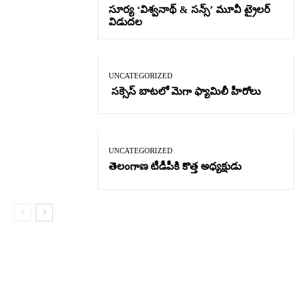
సూర్య ‘విశ్వనాథ్ & సన్స్’ మూవీ ట్రైలర్
విడుదల
UNCATEGORIZED
సక్సెస్ బాటలో మెగా ఫ్యామిలీ హీరోలు
UNCATEGORIZED
తెలంగాణ టీడీపీకి కొత్త అధ్యక్షుడు