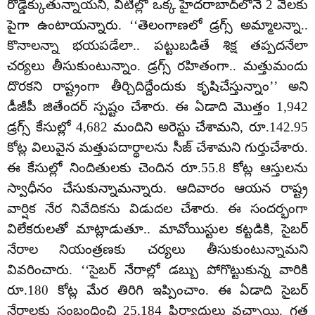
రోడ్డెక్కుతున్నాయని, వీటిల్లో ఒక్క హైదరాబాద్‌లోనే 2 వేలకు
పైగా ఉంటాయన్నారు. ‘‘తెలంగాణలో డ్రగ్స్‌ అమ్మాలన్నా..
కొనాలన్నా భయపడేలా.. పట్టుబడితే శిక్ష తప్పదనేలా
చర్యలు తీసుకుంటున్నాం. డ్రగ్స్‌ రహితంగా.. మత్తుమందు
దొరకని రాష్ట్రంగా తీర్చిదిద్దేందుకు కృషిచేస్తున్నాం’’ అని
డీజీపీ జితేందర్‌ స్పష్టం చేశారు. ఈ ఏడాది మొత్తం 1,942
డ్రగ్స్‌ కేసుల్లో 4,682 మందిని అరెస్టు చేశామని, రూ.142.95
కోట్ల విలువైన మత్తుపదార్థాలను సీజ్‌ చేశామని గుర్తుచేశారు.
ఈ కేసుల్లో నిందితులకు చెందిన రూ.55.8 కోట్ల ఆస్తులను
స్వాధీనం చేసుకున్నామన్నారు. ఆదివారం ఆయన రాష్ట్ర
వార్షిక నేర నివేదికను విడుదల చేశారు. ఈ సందర్భంగా
విలేకరులతో మాట్లాడుతూ.. మావోయిస్టుల కట్టడికి, సైబర్‌
నేరాల నియంత్రణకు చర్యలు తీసుకుంటున్నామని
వివరించారు. ‘‘సైబర్‌ నేరాల్లో డబ్బు పోగొట్టుకున్న వారికి
రూ.180 కోట్ల మేర తిరిగి ఇప్పించాం. ఈ ఏడాది సైబర్‌
నేరాలకు సంబంధించి 25,184 ఫిర్యాదులు వచ్చాయి. గత