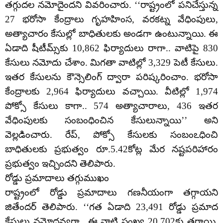
తగ్గుదల నమోదైందని వివరించారు. ‘‘రాష్ట్రంలో పనిచేస్తున్న
27 భరోసా కేంద్రాలు గృహహింస, వరకట్న వేధింపులు,
అత్యాచారం కేసుల్లో బాధితులకు అండగా ఉంటున్నాయి. ఈ
ఏడాది షీటీమ్స్‌కు 10,862 ఫిర్యాదులు రాగా.. వాటిపై 830
కేసులు నమోదు చేశాం. మిగతా వాటిల్లో 3,329 పెటీ కేసులు.
ఇతర కేసులను కౌన్సెలింగ్‌ ద్వారా పరిష్కరించాం. భరోసా
కేంద్రాలకు 2,964 ఫిర్యాదులు వచ్చాయి. వీటిల్లో 1,974
పోక్సో కేసులు కాగా.. 574 అత్యాచారాలు, 436 ఇతర
వేధింపులకు సంబంధించిన కేసులున్నాయి’’ అని
వెల్లడించారు. రేప్‌, పోక్సో కేసులకు సంబంఽధించి
బాధితులకు ప్రభుత్వం రూ.5.42కోట్ల మేర నష్టపరిహారం
ప్రభుత్వం ఇచ్చిందని తెలిపారు.
రోడ్డు ప్రమాదాలు తగ్గుముఖం
రాష్ట్రంలో రోడ్డు ప్రమాదాలు గణనీయంగా తగ్గాయని
జితేందర్‌ తెలిపారు. ‘‘గత ఏడాది 23,491 రోడ్డు ప్రమాద
కేసులు నమోదవ్వగా.. ఈ వాటి సంఖ్య 20,702కు తగ్గాయి.