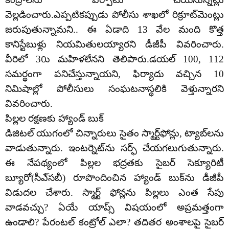
వెల్లడించారు.ఎప్పటికప్పుడు పోలీసు శాఖలో రిక్రూట్‌మెంట్లు
జరుపుతున్నామని.. ఈ ఏడాది 13 వేల మంది కొత్త
కానిస్టేబుళ్లు నియమితులయ్యారని డీజీపీ వివరించారు.
వీరిలో 30ు మహిళలేనని తెలిపారు.డయల్‌ 100, 112
సమర్థంగా పనిచేస్తున్నాయని, ఫిర్యాదు వచ్చిన 10
నిమిషాల్లో పోలీసులు సంఘటనాస్థలికి వెళ్తున్నారని
వివరించారు.
పిల్లల రక్షణకు హ్యాండ్‌ బుక్‌
డిజిటల్‌ యుగంలో చిన్నారులు సైతం స్మార్ట్‌ఫోన్లు, ట్యాబ్‌లను
వాడుతున్నారు. ఇంటర్నెట్‌ను సర్ఫ్‌ చేయగలుగుతున్నారు.
ఈ నేపథ్యంలో పిల్లల భద్రతకు సైబర్‌ సెక్యూరిటీ
బ్యూరో(సీఎ్‌సబీ) రూపొందించిన హ్యాండ్‌ బుక్‌ను డీజీపీ
విడుదల చేశారు. స్మార్ట్‌ ఫోన్లను పిల్లలు ఎంత సేపు
వాడవచ్చు? ఏయే యాప్స్‌ విషయంలో అప్రమత్తంగా
ఉండాలి? పేరంటల్‌ కంట్రోల్‌ ఎలా? తదితర అంశాలపై సైబర్‌