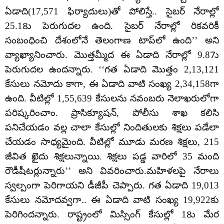
ఏడాది(17,571 ఫిర్యాదులు)తో పోలిస్తే.. సైబర్‌ నేరాల్లో
25.18ు పెరుగుదల ఉంది. సైబర్‌ నేరాల్లో రికవరికీ
సంబంధించి దేశంలోనే తెలంగాణ టాప్‌లో ఉంది’’ అని
వ్యాఖ్యానించారు. మొత్తమ్మీద ఈ ఏడాది నేరాల్లో 9.87ు
పెరుగుదల ఉందన్నారు. ‘‘గత ఏడాది మొత్తం 2,13,121
కేసులు నమోదు కాగా, ఈ ఏడాది వాటి సంఖ్య 2,34,158గా
ఉంది. వీటిల్లో 1,55,639 కేసులను నవంబరు నెలాఖరులోగా
పరిష్కరించాం. ప్రాసిక్యూషన్‌, పోలీసు శాఖ కలిసి
పనిచేయడం వల్ల చాలా కేసుల్లో నిందితులకు శిక్షలు పడేలా
చేయడం సాధ్యమైంది. వీటిల్లో మూడు మరణ శిక్షలు, 215
జీవిత ఖైదు శిక్షలున్నాయి. శిక్షలు పడ్డ వారిలో 35 మంది
రౌడీషీటర్లున్నారు’’ అని వివరించారు.మహిళలపై నేరాలు
స్వల్పంగా పెరిగాయని డీజీపీ చెప్పారు. గత ఏడాది 19,013
కేసులు నమోదవ్వగా.. ఈ ఏడాది వాటి సంఖ్య 19,922కు
పెరిగిందన్నారు. రాష్ట్రంలో మిస్సింగ్‌ కేసుల్లో 18ు మేర