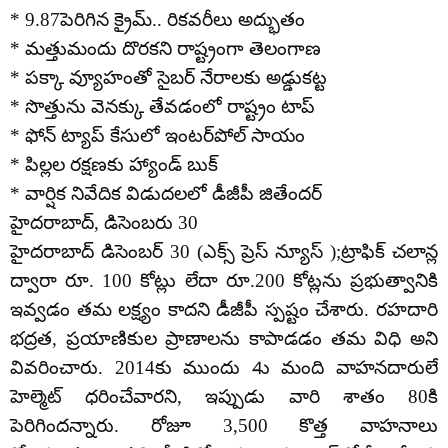
* 9.87పెరిగిన క్రైమ్‌.. రికవరీలు అద్భుతం
* మత్తుమందు దొరకని రాష్ట్రంగా తెలంగాణ
* పక్కా వ్యూహంతో సైబర్‌ నేరాలకు అడ్డుకట్ట
* సొత్తును వెనక్కు తేవడంలో రాష్ట్రం టాప్‌
* ఫోన్‌ ట్యాప్‌ కేసులో ఇంటర్‌పోల్‌ సాయం
* పిల్లల రక్షణకు హ్యాండ్‌ బుక్‌
* వార్షిక నివేదిక విడుదలలో డీజీపీ జితేందర్‌
హైదరాబాద్‌, డిసెంబరు 30
హైదరాబాద్ డిసెంబర్ 30 (ఎక్స్ ప్రెస్ న్యూస్ );ట్రాఫిక్‌ చలాన్ల
ద్వారా రూ. 100 కోట్లు లేదా రూ.200 కోట్లను ప్రభుత్వానికి
ఇవ్వడం తమ లక్ష్యం కాదని డీజీపీ స్పష్టం చేశారు. రహదారి
భద్రత, ప్రయాణికుల ప్రాణాలను కాపాడడం తమ విధి అని
వివరించారు. 2014కు ముందు 4ు మంది వాహనదారులే
హెల్మెట్‌ ధరించేవారని, ఇప్పుడు వారి శాతం 80కి
పెరిగిందన్నారు. రోజూ 3,500 కొత్త వాహనాలు