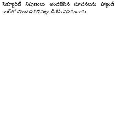
సెక్యూరిటీ నిపుణులు అందజేసిన సూచనలను హ్యాండ్‌
బుక్‌లో పొందుపరిచినట్లు డీజీపీ వివరించారు.