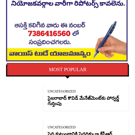
MOST POPULAR
UNCATEGORIZED
సైబరాబాద్‌ కొవిడ్‌ మేనేజ్‌మెంట్‌కు హార్వర్డ్‌
గుర్తింపు
UNCATEGORIZED
పెద్ది కుటుంబానికి పెద్దదిక్కుగా కేసీఆర్