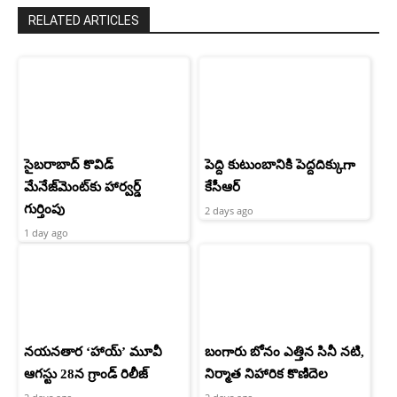
RELATED ARTICLES
సైబరాబాద్‌ కొవిడ్‌
పెద్ది కుటుంబానికి పెద్దదిక్కుగా
మేనేజ్‌మెంట్‌కు హార్వర్డ్‌
కేసీఆర్
గుర్తింపు
2 days ago
1 day ago
నయనతార ‘హాయ్’ మూవీ
బంగారు బోనం ఎత్తిన సినీ నటి,
ఆగస్టు 28న గ్రాండ్ రిలీజ్
నిర్మాత నిహారిక కొణిదెల