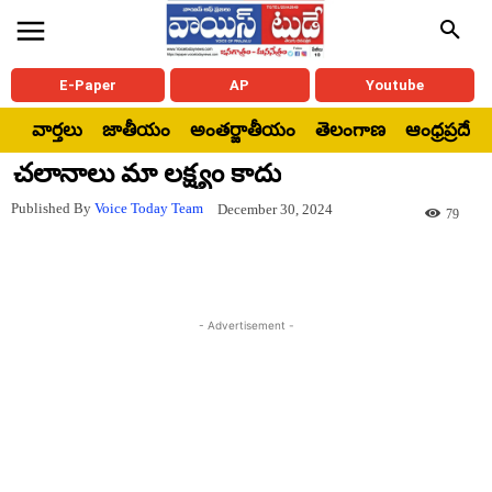
E-Paper
AP
Youtube
వార్తలు
జాతీయం
అంతర్జాతీయం
తెలంగాణ
ఆంధ్రప్రదేశ్
చలానాలు మా లక్ష్యం కాదు
Published By
Voice Today Team
December 30, 2024
79
- Advertisement -