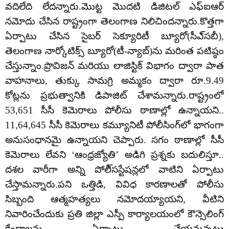
వదిలేది లేదన్నారు.మొట్ట మొదటి డిజిటల్‌ ఎఫ్‌ఐఆర్‌
నమోదు చేసిన రాష్ట్రంగా తెలంగాణ నిలిచిందన్నారు.కొత్తగా
ఏర్పాటు చేసిన సైబర్‌ సెక్యూరిటీ బ్యూరో(సీఎ్‌సబీ),
తెలంగాణ నార్కోటిక్స్‌ బ్యూరో(టీ-న్యాబ్‌)ను మరింత పటిష్ఠం
చేస్తున్నాం.ప్రొవిజన్‌ మరియు లాజిస్టిక్‌ విభాగం ద్వారా పాత
వాహనాలు, తుక్కు సామగ్రి అమ్మకం ద్వారా రూ.9.49
కోట్లను ప్రభుత్వానికి డిపాజిట్‌ చేశామన్నారు.రాష్ట్రంలో
53,651 సీసీ కెమెరాలు పోలీసు ఠాణాల్లో ఉన్నాయని..
11,64,645 సీసీ కెమెరాలు కమ్యూనిటీ పోలీసింగ్‌లో భాగంగా
అనుసంధానమై ఉన్నాయని చెప్పారు. సగం ఠాణాల్లో సీసీ
కెమెరాలు లేవని ‘ఆంధ్రజ్యోతి’ అడిగి ప్రశ్నకు బదులిస్తూ..
దశల వారీగా అన్ని పోలీ్‌సస్టేషన్లలో వాటిని ఏర్పాటు
చేస్తామన్నారు.పని ఒత్తిడి, వివిధ కారణాలతో పోలీసు
సిబ్బంది ఆత్మహత్యలు నమోదయ్యాయని, వీటిని
నివారించేందుకు ప్రతి జిల్లా ఎస్పీ కార్యాలయంలో కౌన్సెలింగ్‌
కేంద్రాలను ఏర్పాటు చేయనున్నట్లు