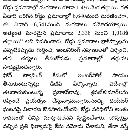
రోడ్డు ప్రమాదాల్లో మరణాలు కూడా 1.49ు మేర తగ్గాయి. గత
ఏడాది జరిగిన రోడ్డు ప్రమాదాల్లో 6,640మంది మరణించగా,
ఈ ఏడాది 6,541మంది మరణాలు నమోదయ్యాయి.
అత్యంత ఘోరమైన ప్రమాదాలు 2,336 నుంచి 1,018కి
తగ్గాయి’’ అని వివరించారు. రోడ్డు ప్రమాదాల బ్లాక్‌స్పాట్లను
ఎప్పటికప్పుడు గుర్తించి, ఇంజనీరింగ్‌ నిపుణులతో చర్చించి,
తగు చర్యలు తీసుకోవడం ప్రమాదాల్లో తగ్గుదల
సాధ్యమైందన్నారు.
ఫోన్‌ ట్యాపింగ్‌ కేసులో ఇంటర్‌పోల్‌ సాయం
తీసుకుంటున్నట్లు డీజీపీ పేర్కొన్నారు. విదేశాల్లో
తలదాచుకుంటున్న ప్రభాకర్‌రావు, శ్రవణ్‌కుమార్‌లను
రప్పించే ప్రయత్నం చేస్తున్నామన్నారు.సంధ్య థియేటర్‌
ఘటనపై విచారణ కొనసాగుతోందని, కోర్టు పరిధిలోని అంశం
కావడంతో దీనిపై మాట్లాడలేనని స్పష్టంచేశారు. బౌన్సర్లపై
వచ్చిన ప్రతి ఫిర్యాదుపై కేసు నమోదు చేశామని, తేడా వస్తే