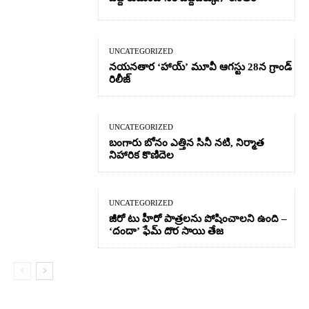
UNCATEGORIZED
నయనతార ‘హాయ్’ మూవీ ఆగస్టు 28న గ్రాండ్
రిలీజ్
UNCATEGORIZED
బంగారు బోనం ఎత్తిన సినీ నటి, నిర్మాత
నిహారిక కొణిదెల
UNCATEGORIZED
జీరో టు హీరో పాత్రలను పోషించాలని ఉంది –
‘దందా’ ఫేమ్ దొర సాయి తేజ