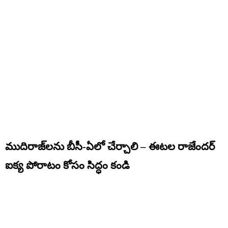
ముదిరాజ్‌లను బీసీ-ఏలో చేర్చాలి – ఈటల రాజేందర్
ఐక్య పోరాటం కోసం సిద్ధం కండి