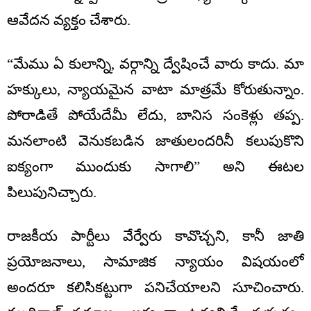
ఆవేదన వ్యక్తం చేశారు.
“మేము ఏ కులాన్ని, వర్గాన్ని ద్వేషించే వారు కాదు. మా
హక్కులు, న్యాయమైన వాటా మాత్రమే కోరుతున్నాం.
పోరాడితే పోయేదేమీ లేదు, బానిస సంకెళ్లు తప్ప.
మనలాంటి వెనుకబడిన జాతులందరినీ కలుపుకొని
ఐక్యంగా ముందుకు సాగాలి” అని ఈటల
పిలుపునిచ్చారు.
రాజకీయ పార్టీలు వేర్వేరు కావొచ్చని, కానీ జాతి
ప్రయోజనాలు, సామాజిక న్యాయం విషయంలో
అందరూ కలిసికట్టుగా పనిచేయాలని సూచించారు.