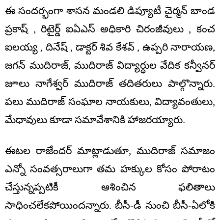
ఈ సందర్భంగా శాసన మండలి డిప్యూటీ చైర్మన్ బాండ
ప్రకాష్ , రిటైర్డ్ ఐఏఎస్ అధికారి చిరంజీవులు , కంచ
ఐలయ్య , దినేష్ , డాక్టర్ శివ కేశవ్ , ఉప్పరి నారాయణ,
జగన్ ముదిరాజ్, ముదిరాజ్ విద్యార్థుల వేదిక కన్వీనర్
జూలు నాగేశ్వర్ ముదిరాజ్ తదితరులు పాల్గొన్నారు.
పలు ముదిరాజ్ సంఘాల నాయకులు, విద్యావంతులు,
మేధావులు కూడా సమావేశానికి హాజరయ్యారు.
ఈటల రాజేందర్ మాట్లాడుతూ, ముదిరాజ్ సమాజం
ఎన్నో సంవత్సరాలుగా తమ హక్కుల కోసం పోరాటం
చేస్తున్నప్పటికీ ఆశించిన ఫలితాలు
సాధించలేకపోయిందన్నారు. బీసీ-డీ నుంచి బీసీ-ఏలోకి