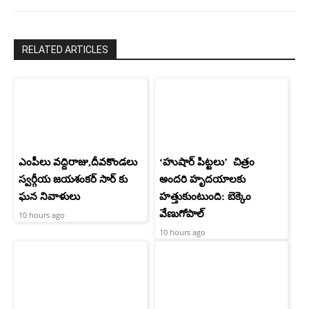
RELATED ARTICLES
ఎంపీలు వద్దిరాజు,దీవకొండలు
‘హుషార్‌ పిట్టలు’ చిత్రం
స్వర్గీయ జయశంకర్ సార్ కు
అందరి హృదయాలకు
ఘన నివాళులు
హత్తుకుంటుంది: బెక్కెం
వేణుగోపాల్‌
10 hours ago
10 hours ago