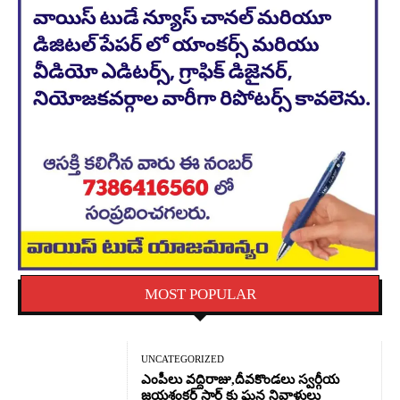
MOST POPULAR
UNCATEGORIZED
ఎంపీలు వద్దిరాజు,దీవకొండలు స్వర్గీయ
జయశంకర్ సార్ కు ఘన నివాళులు