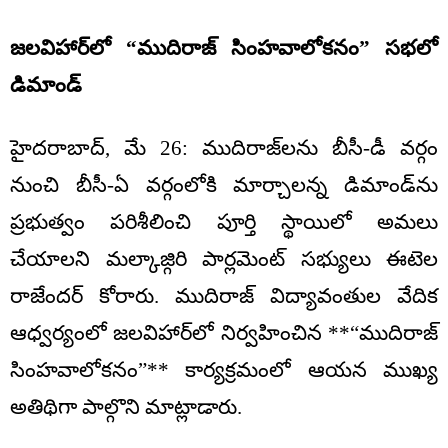
జలవిహార్‌లో “ముదిరాజ్ సింహవాలోకనం” సభలో
డిమాండ్
హైదరాబాద్, మే 26: ముదిరాజ్‌లను బీసీ-డీ వర్గం
నుంచి బీసీ-ఏ వర్గంలోకి మార్చాలన్న డిమాండ్‌ను
ప్రభుత్వం పరిశీలించి పూర్తి స్థాయిలో అమలు
చేయాలని మల్కాజ్గిరి పార్లమెంట్ సభ్యులు ఈటెల
రాజేందర్ కోరారు. ముదిరాజ్ విద్యావంతుల వేదిక
ఆధ్వర్యంలో జలవిహార్‌లో నిర్వహించిన **“ముదిరాజ్
సింహవాలోకనం”** కార్యక్రమంలో ఆయన ముఖ్య
అతిథిగా పాల్గొని మాట్లాడారు.