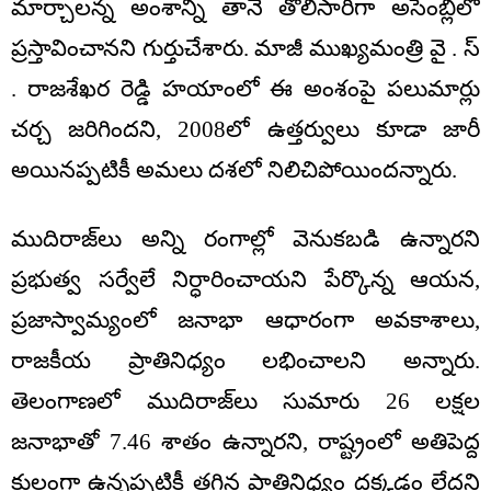
మార్చాలన్న అంశాన్ని తానే తొలిసారిగా అసెంబ్లీలో
ప్రస్తావించానని గుర్తుచేశారు. మాజీ ముఖ్యమంత్రి వై . స్
. రాజశేఖర రెడ్డి హయాంలో ఈ అంశంపై పలుమార్లు
చర్చ జరిగిందని, 2008లో ఉత్తర్వులు కూడా జారీ
అయినప్పటికీ అమలు దశలో నిలిచిపోయిందన్నారు.
ముదిరాజ్‌లు అన్ని రంగాల్లో వెనుకబడి ఉన్నారని
ప్రభుత్వ సర్వేలే నిర్ధారించాయని పేర్కొన్న ఆయన,
ప్రజాస్వామ్యంలో జనాభా ఆధారంగా అవకాశాలు,
రాజకీయ ప్రాతినిధ్యం లభించాలని అన్నారు.
తెలంగాణలో ముదిరాజ్‌లు సుమారు 26 లక్షల
జనాభాతో 7.46 శాతం ఉన్నారని, రాష్ట్రంలో అతిపెద్ద
కులంగా ఉన్నప్పటికీ తగిన ప్రాతినిధ్యం దక్కడం లేదని