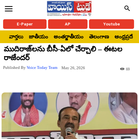
E-Paper
AP
Youtube
వార్తలు
జాతీయం
అంతర్జాతీయం
తెలంగాణ
ఆంధ్రప్రదేశ్
ముదిరాజ్‌లను బీసీ-ఏలో చేర్చాలి – ఈటల
రాజేందర్
Published By
Voice Today Team
May 26, 2026
69