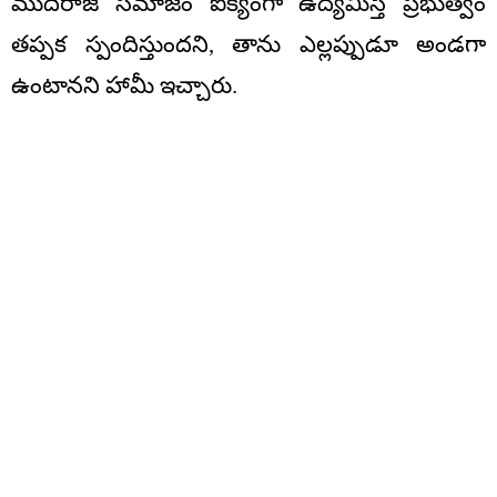
ముదిరాజ్ సమాజం ఐక్యంగా ఉద్యమిస్తే ప్రభుత్వం
తప్పక స్పందిస్తుందని, తాను ఎల్లప్పుడూ అండగా
ఉంటానని హామీ ఇచ్చారు.