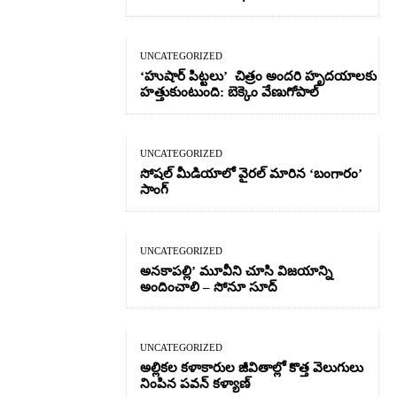
UNCATEGORIZED
‘హుషార్‌ పిట్టలు’ చిత్రం అందరి హృదయాలకు
హత్తుకుంటుంది: బెక్కెం వేణుగోపాల్‌
UNCATEGORIZED
సోషల్ మీడియాలో వైరల్ మారిన ‘బంగారం’
సాంగ్
UNCATEGORIZED
అనకాపల్లి’ మూవీని చూసి విజయాన్ని
అందించాలి – సోనూ సూద్
UNCATEGORIZED
అల్లికల కళాకారుల జీవితాల్లో కొత్త వెలుగులు
నింపిన పవన్ కళ్యాణ్