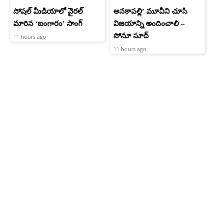
సోషల్ మీడియాలో వైరల్
అనకాపల్లి’ మూవీని చూసి
మారిన ‘బంగారం’ సాంగ్
విజయాన్ని అందించాలి –
సోనూ సూద్
11 hours ago
11 hours ago