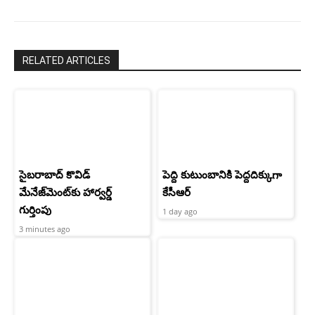
RELATED ARTICLES
సైబరాబాద్‌ కొవిడ్‌
పెద్ది కుటుంబానికి పెద్దదిక్కుగా
మేనేజ్‌మెంట్‌కు హార్వర్డ్‌
కేసీఆర్
గుర్తింపు
1 day ago
3 minutes ago