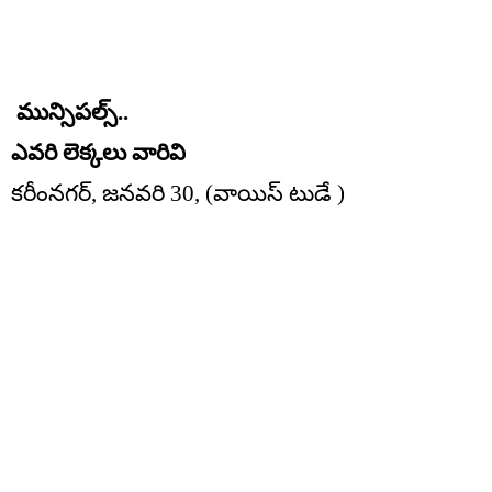
మున్సిపల్స్..
ఎవరి లెక్కలు వారివి
కరీంనగర్, జనవరి 30, (వాయిస్ టుడే )