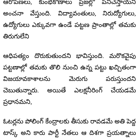
ఆరోపణలు, కుంభకోణాలు ప్రజల్లో పనిచేస్తాయని
అంచనా వేస్తుంది. విద్యావంతులు, నిరుద్యోగులు,
ఉద్యోగులు ఎక్కువగా ఉండే పట్టణ ప్రాంతాల్లో తమకు
తిరుగులేని
ఆధిపత్యం దొరుకుతుందని భావిస్తుంది. మరొకవైపు
పట్టణాల్లో తమకు తొలి నుంచి ఉన్న పట్టు ఖచ్చితంగా
విజయావకాశాలను మెరుగు పరుస్తుందని
చెబుతున్నారు. అయితే ఎలక్షనీరింగ్ చేయడమే
ప్రధానమని,
ఓటర్లను పోలింగ్ కేంద్రాలకు తీసుకు రావడమే అతి పెద్ద
టాస్క్ అని కారు పార్టీ నేతలు ఆ దిశగా ప్రయత్నాలు