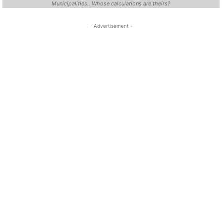
Municipalities.. Whose calculations are theirs?
- Advertisement -