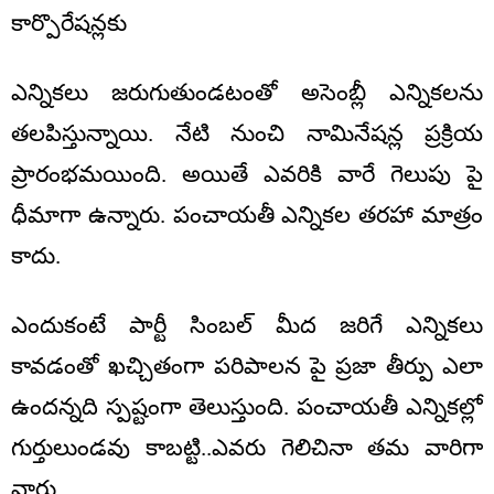
కార్పొరేషన్లకు
ఎన్నికలు జరుగుతుండటంతో అసెంబ్లీ ఎన్నికలను
తలపిస్తున్నాయి. నేటి నుంచి నామినేషన్ల ప్రక్రియ
ప్రారంభమయింది. అయితే ఎవరికి వారే గెలుపు పై
ధీమాగా ఉన్నారు. పంచాయతీ ఎన్నికల తరహా మాత్రం
కాదు.
ఎందుకంటే పార్టీ సింబల్ మీద జరిగే ఎన్నికలు
కావడంతో ఖచ్చితంగా పరిపాలన పై ప్రజా తీర్పు ఎలా
ఉందన్నది స్పష్టంగా తెలుస్తుంది. పంచాయతీ ఎన్నికల్లో
గుర్తులుండవు కాబట్టి..ఎవరు గెలిచినా తమ వారిగా
వారు