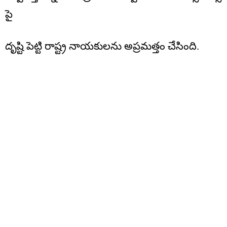
పై
దృష్టి పెట్టి రాష్ట్ర నాయకులను అప్రమత్తం చేసింది.