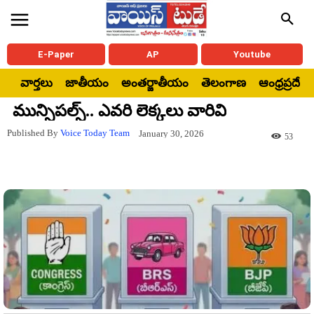
E-Paper
AP
Youtube
వార్తలు
జాతీయం
అంతర్జాతీయం
తెలంగాణ
ఆంధ్రప్రదేశ్
మున్సిపల్స్.. ఎవరి లెక్కలు వారివి
Published By
Voice Today Team
January 30, 2026
53