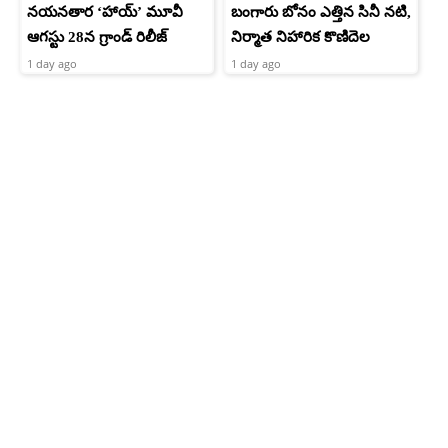
నయనతార ‘హాయ్’ మూవీ
బంగారు బోనం ఎత్తిన సినీ నటి,
ఆగస్టు 28న గ్రాండ్ రిలీజ్
నిర్మాత నిహారిక కొణిదెల
1 day ago
1 day ago