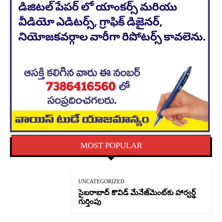
MOST POPULAR
UNCATEGORIZED
సైబరాబాద్‌ కొవిడ్‌ మేనేజ్‌మెంట్‌కు హార్వర్డ్‌
గుర్తింపు