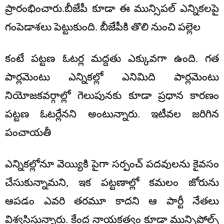
ప్రారంభించారు.బీజేపీ కూడా ఈ మున్సిపల్ ఎన్నికలపై
గంపెడాశలు పెట్టుకుంది. బీజేపీకి తొలి నుంచి పల్లెల
కంటే పట్టణ ఓటర్ల మద్దతు ఎక్కువగా ఉంది. గత
పార్లమెంటు ఎన్నికల్లో ఎనిమిది పార్లమెంటు
నియోజకవర్గాల్లో గెలుపునకు కూడా ప్రధాన కారణం
పట్టణ ఓటర్లేనని అంటున్నారు. ఇటీవల జరిగిన
పంచాయతీ
ఎన్నికల్లోనూ వెయ్యికి పైగా సర్పంచ్ పదవులను కైవసం
చేసుకున్నామని, ఇక పట్టణాల్లో కమలం జోరును
ఆపడం ఎవరి తరమూ కాదని ఆ పార్టీ నేతలు
విశ్వసిస్తున్నారు. కేంద్ర నాయకత్వం కూడా మున్సిపోల్స్