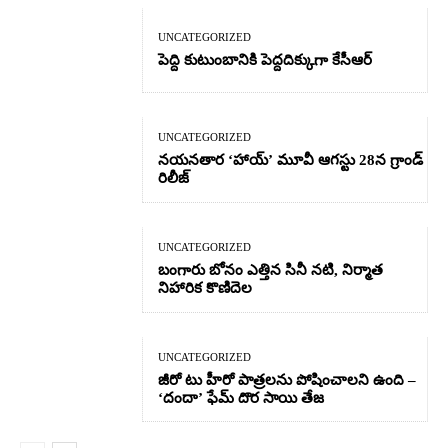
UNCATEGORIZED
పెద్ది కుటుంబానికి పెద్దదిక్కుగా కేసీఆర్
UNCATEGORIZED
నయనతార ‘హాయ్’ మూవీ ఆగస్టు 28న గ్రాండ్
రిలీజ్
UNCATEGORIZED
బంగారు బోనం ఎత్తిన సినీ నటి, నిర్మాత
నిహారిక కొణిదెల
UNCATEGORIZED
జీరో టు హీరో పాత్రలను పోషించాలని ఉంది –
‘దందా’ ఫేమ్ దొర సాయి తేజ