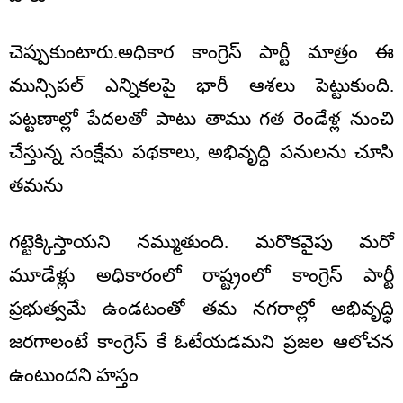
చెప్పుకుంటారు.అధికార కాంగ్రెస్ పార్టీ మాత్రం ఈ
మున్సిపల్ ఎన్నికలపై భారీ ఆశలు పెట్టుకుంది.
పట్టణాల్లో పేదలతో పాటు తాము గత రెండేళ్ల నుంచి
చేస్తున్న సంక్షేమ పథకాలు, అభివృద్ధి పనులను చూసి
తమను
గట్టెక్కిస్తాయని నమ్ముతుంది. మరొకవైపు మరో
మూడేళ్లు అధికారంలో రాష్ట్రంలో కాంగ్రెస్ పార్టీ
ప్రభుత్వమే ఉండటంతో తమ నగరాల్లో అభివృద్ధి
జరగాలంటే కాంగ్రెస్ కే ఓటేయడమని ప్రజల ఆలోచన
ఉంటుందని హస్తం