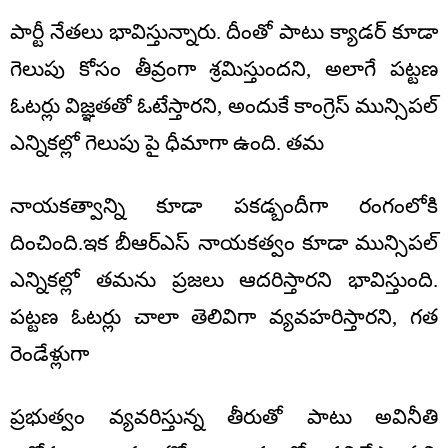
పార్టీ నేతలు భావిస్తున్నారు. దీంతో పాటు క్యాడర్ కూడా
గెలుపు కోసం తీవ్రంగా శ్రమిస్తుందని, అలాగే పట్టణ
ఓటర్లు విజ్ఞతతో ఓటేస్తారని, అందుకే కాంగ్రెస్ మున్సిపల్
ఎన్నికల్లో గెలుపు పై ధీమాగా ఉంది. తమ
నాయకత్వాన్ని కూడా పకడ్బందీగా రంగంలోకి
దించింది.ఇక బీఆర్ఎస్ నాయకత్వం కూడా మున్సిపల్
ఎన్నికల్లో తమను ప్రజలు ఆదరిస్తారని భావిస్తుంది.
పట్టణ ఓటర్లు చాలా తెలివిగా వ్యవహరిస్తారని, గత
రెండేళ్లుగా
ప్రభుత్వం వ్యవరిస్తున్న తీరుతో పాటు అవినీతి