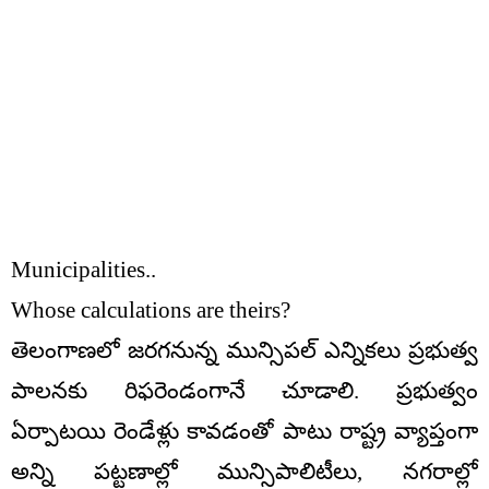
Municipalities..
Whose calculations are theirs?
తెలంగాణలో జరగనున్న మున్సిపల్ ఎన్నికలు ప్రభుత్వ
పాలనకు రిఫరెండంగానే చూడాలి. ప్రభుత్వం
ఏర్పాటయి రెండేళ్లు కావడంతో పాటు రాష్ట్ర వ్యాప్తంగా
అన్ని పట్టణాల్లో మున్సిపాలిటీలు, నగరాల్లో