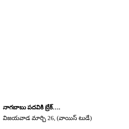
నాగబాబు పదవికి బ్రేక్….
విజయవాడ మార్చి 26, (వాయిస్ టుడే)