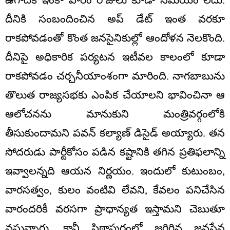
దీనికి సంబందించిన అప్ డేట్ ఇంత వరకూ
రాకపోవడంతో కొంత జనసైనికుల్లో ఆందోళన నెలకొంది.
దీనిపై అధికారిక పర్యటన ఇటీవల కాలంలో కూడా
రాకపోవడం చర్చనీయాంశంగా మారింది. నాగబాబును
తొలుత రాజ్యసభకు ఎంపిక చేయాలని భావించినా ఆ
ఆలోచనను మానుకుని మంత్రివర్గంలోకి
తీసుకుందామని పవన్ కల్యాణ్ డిసైడ్ అయ్యారు. తన
సోదరుడు పార్టీకోసం పడిన కష్టానికి తగిన ప్రతిఫలాన్ని
ఇవ్వాలన్నది ఆయన నిర్ణయం. ఇందులో కుటుంబం,
వారసత్వం, కులం వంటివి లేవని, కేవలం పనిచేసిన
వారందరికీ వరసగా ప్రాధాన్యత ఇస్తామని చెబుతూ
వస్తున్నారు. కానీ పిఠాపురంలో జరిగిన జనసేన