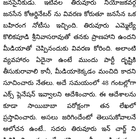
జనసైనికుడు. ఇటీవల తిరువూరు నియోజకవర్గ
జనసేన కోఆర్డినేటర్ ను వివరణ కోరుతూ జనసేన ఒక
బహిరంగ నోటీసు ఇచ్చింది. తిరువూరు ఎమ్మెల్యే
కొలికపూడి శ్రీనివాసరావుతో తనకు ప్రాణహాని ఉందని
మీడియాతో చెప్పినందుకు వివరణ కోరింది. అలాంటి
వ్యవహారం ఏదైనా ఉంటే ముందు పార్టీ దృష్టికి
తీసుకురావాలి కానీ, మీడియాకెక్కడం మంచిది కాదని
సూచించారు నేతలు. అదే సమయంలో 48 గంటల్లోగా
ఎక్స్ ప్లెనేషన్ ఇవ్వాలని ఆదేశించారు. ఈ ఆదేశాలను
కూడా సాయిబాబా పరోక్షంగా తన లేఖలో
ప్రస్తావించారు. అసలు జరిగిందేంటో తెలుసుకోవాలనే
ఆలోచన ఉంటే.. సదరు తిరువూరు ఇన్ చార్జ్ ని