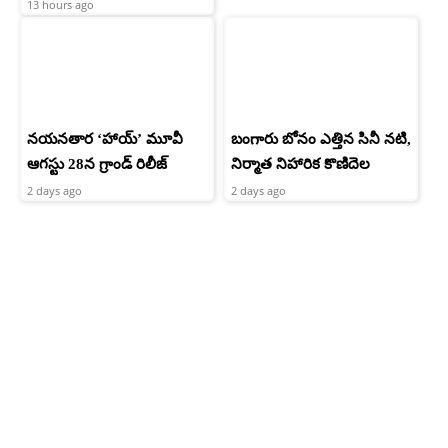
13 hours ago
నయనతార ‘హాయ్’ మూవీ
బంగారు బోనం ఎత్తిన సినీ నటి,
ఆగస్టు 28న గ్రాండ్ రిలీజ్
నిర్మాత నిహారిక కొణిదెల
2 days ago
2 days ago