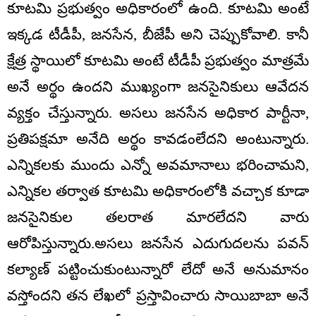
కూటమి ప్రభుత్వం అధికారంలో ఉంది. కూటమి అంటే
ఇక్కడ టీడీపీ, జనసేన, బీజేపీ అని చెప్పుకోవాలి. కానీ
క్షేత్ర స్థాయిలో కూటమి అంటే టీడీపీ ప్రభుత్వం మాత్రమే
అనే అర్థం ఉందని ముఖ్యంగా జనసైనికులు ఆవేదన
వ్యక్తం చేస్తున్నారు. అసలు జనసేన అధికార పార్టీనా,
ప్రతిపక్షమా అనేది అర్థం కావడంలేదని అంటున్నారు.
ఎన్నికలకు ముందు ఎన్నో అవమానాలు భరించామని,
ఎన్నికల తర్వాత కూటమి అధికారంలోకి వచ్చాక కూడా
జనసైనికుల తలరాత మారలేదని వారు
ఆరోపిస్తున్నారు.అసలు జనసేన ఎదుగుదలను పవన్
కల్యాణ్ పట్టించుకుంటున్నారో లేదో అనే అనుమానం
వస్తోందని తన లేఖలో ప్రస్తావించారు సాయిబాబా అనే