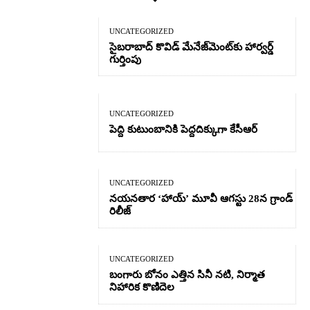
UNCATEGORIZED
సైబరాబాద్‌ కొవిడ్‌ మేనేజ్‌మెంట్‌కు హార్వర్డ్‌
గుర్తింపు
UNCATEGORIZED
పెద్ది కుటుంబానికి పెద్దదిక్కుగా కేసీఆర్
UNCATEGORIZED
నయనతార ‘హాయ్’ మూవీ ఆగస్టు 28న గ్రాండ్
రిలీజ్
UNCATEGORIZED
బంగారు బోనం ఎత్తిన సినీ నటి, నిర్మాత
నిహారిక కొణిదెల