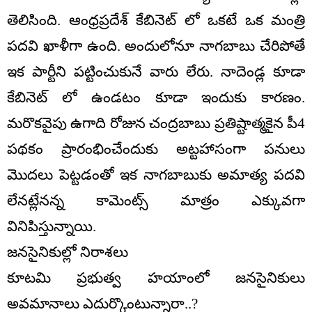
తెలిసింది. ఆంధ్రప్రదేశ్ కేబినెట్ లో ఒకటే ఒక మంత్రి
పదవి ఖాళీగా ఉంది. అందులోనూ నాగబాబు చేరిపోతే
ఇక పార్టీని పట్టించుకునే వారు లేరు. నాదెండ్ల కూడా
కేబినెట్ లో ఉండటం కూడా ఇందుకు కారణం.
మరొకవైపు ఉగాది రోజున చంద్రబాబు ప్రతిష్టాత్మకైన పీ4
పథకం ప్రారంభించేందుకు అట్టహాసంగా పనులు
మొదలు పెట్టడంతో ఇక నాగబాబుకు అమాత్య పదవి
లేనట్లేనన్న కామెంట్స్ మాత్రం ఎక్కువగా
వినిపిస్తున్నాయి.
జనసైనికుల్లో నిరాశలు
కూటమి ప్రభుత్వ హయాంలో జనసైనికులు
అవమానాలు ఎదుర్కొంటున్నారా..?