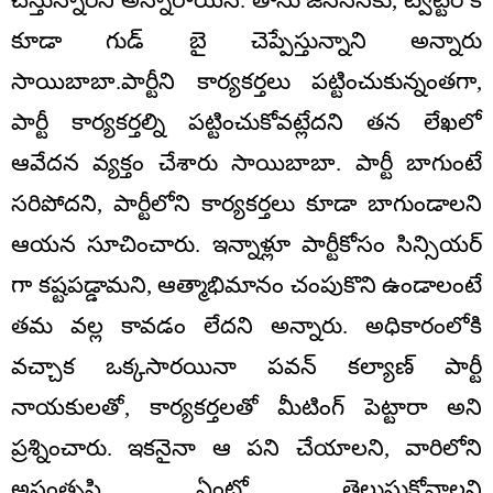
కూడా గుడ్ బై చెప్పేస్తున్నాని అన్నారు
సాయిబాబా.పార్టీని కార్యకర్తలు పట్టించుకున్నంతగా,
పార్టీ కార్యకర్తల్ని పట్టించుకోవట్లేదని తన లేఖలో
ఆవేదన వ్యక్తం చేశారు సాయిబాబా. పార్టీ బాగుంటే
సరిపోదని, పార్టీలోని కార్యకర్తలు కూడా బాగుండాలని
ఆయన సూచించారు. ఇన్నాళ్లూ పార్టీకోసం సిన్సియర్
గా కష్టపడ్డామని, ఆత్మాభిమానం చంపుకొని ఉండాలంటే
తమ వల్ల కావడం లేదని అన్నారు. అధికారంలోకి
వచ్చాక ఒక్కసారయినా పవన్ కల్యాణ్ పార్టీ
నాయకులతో, కార్యకర్తలతో మీటింగ్ పెట్టారా అని
ప్రశ్నించారు. ఇకనైనా ఆ పని చేయాలని, వారిలోని
అసంతృప్తి ఏంటో తెలుసుకోవాలని