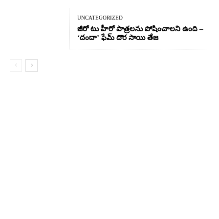
UNCATEGORIZED
జీరో టు హీరో పాత్రలను పోషించాలని ఉంది –
‘దందా’ ఫేమ్ దొర సాయి తేజ