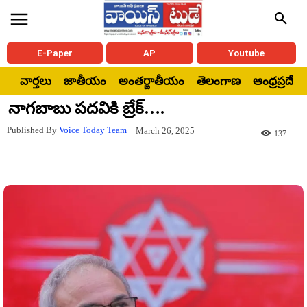
E-Paper
AP
Youtube
వార్తలు
జాతీయం
అంతర్జాతీయం
తెలంగాణ
ఆంధ్రప్రదేశ్
నాగబాబు పదవికి బ్రేక్….
Published By
Voice Today Team
March 26, 2025
137