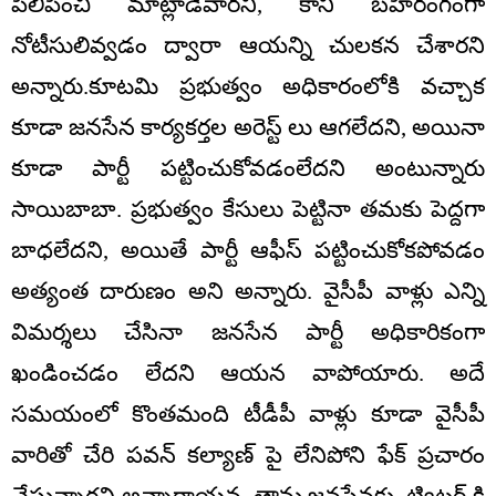
పిలిపించి మాట్లాడేవారని, కానీ బహిరంగంగా
నోటీసులివ్వడం ద్వారా ఆయన్ని చులకన చేశారని
అన్నారు.కూటమి ప్రభుత్వం అధికారంలోకి వచ్చాక
కూడా జనసేన కార్యకర్తల అరెస్ట్ లు ఆగలేదని, అయినా
కూడా పార్టీ పట్టించుకోవడంలేదని అంటున్నారు
సాయిబాబా. ప్రభుత్వం కేసులు పెట్టినా తమకు పెద్దగా
బాధలేదని, అయితే పార్టీ ఆఫీస్ పట్టించుకోకపోవడం
అత్యంత దారుణం అని అన్నారు. వైసీపీ వాళ్లు ఎన్ని
విమర్శలు చేసినా జనసేన పార్టీ అధికారికంగా
ఖండించడం లేదని ఆయన వాపోయారు. అదే
సమయంలో కొంతమంది టీడీపీ వాళ్లు కూడా వైసీపీ
వారితో చేరి పవన్ కల్యాణ్ పై లేనిపోని ఫేక్ ప్రచారం
చేస్తున్నారని అన్నారాయన. తాను జనసేనకు, ట్విట్టర్ కి