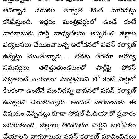
ఆవిర్బావ వేడుకల తర్వాత కొంత మారినట్లు
కనిపిస్తుంది. ఇద్దరం మంత్రివర్గంలో ఉండే కంటే
నాగబాబుకు పార్టీ బాధ్యతలను అప్పగించి జిల్లాల
పర్యటనలు చేయించాలన్న ఆలోచనలో పవన్ కల్యాణ్
ఉన్నట్లు చెబుతున్నారు. . తనకు తరచూ ఆరోగ్య
సమస్యలు తలెత్తుతుండటంతో పార్టీపై ఫోకస్
పెట్టాలంటే నాగబాబు మంత్రిపదవి లో కంటే పార్టీలో
కీలకంగా ఉంటేనే మంచిదన్న భావనలో పవన్ కల్యాణ్
ఉన్నారని చెబుతున్నారు. అందుకే నాగబాబుకు ఈ
విషయం చెప్పినట్లు కూడా సోషల్ మీడియాలో ప్రచారం
జరుగుతుంది. జిల్లాలు తిరుగుతూ పార్టీని బలోపేతం
చేయాలని నాగబాబుకు పవన్ కల్యాణ్ సూచించినట్లు