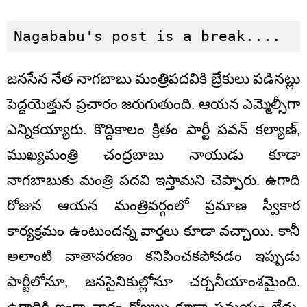
Nagababu's post is a break....
జనసేన నేత నాగబాబు మంత్రిపదవికి బ్రేకులు పడినట్లు
పెద్దయెత్తున ప్రచారం జరుగుతుంది. ఆయన ఎమ్మెల్సీగా
ఎన్నికయ్యారు. కొద్దికాలం క్రితం పార్టీ పవన్ కల్యాణ్,
ముఖ్యమంత్రి చంద్రబాబు నాయుడు కూడా
నాగబాబుకు మంత్రి పదవి ఇస్తామని చెప్పారు. ఉగాది
రోజున ఆయన మంత్రివర్గంలో ప్రమాణ స్వీకార
కార్యక్రమం ఉంటుందన్న వార్తలు కూడా వచ్చాయి. కానీ
అలాంటి వాతావరణం కనిపించకపోవడం ఇప్పుడు
పార్టీలోనూ, జనసైనికుల్లోనూ చర్చనీయాంశమైంది.
ఉగాదికి ఇంకా వారం రోజులు కూడా సమయం లేదు.