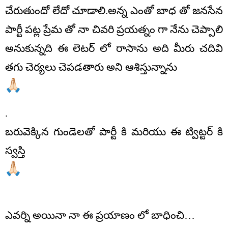
చేరుతుందో లేదో చూడాలి.అన్న ఎంతో బాధ తో జనసేన
పార్టీ పట్ల ప్రేమ తో నా చివరి ప్రయత్నం గా నేను చెప్పాలి
అనుకున్నది ఈ లెటర్ లో రాసాను అది మీరు చదివి
తగు చెర్యలు చెపడతారు అని ఆశిస్తున్నాను
.
బరువెక్కిన గుండెలతో పార్టీ కి మరియు ఈ ట్విట్టర్ కి
స్వస్తి
ఎవర్ని అయినా నా ఈ ప్రయాణం లో బాధించి…