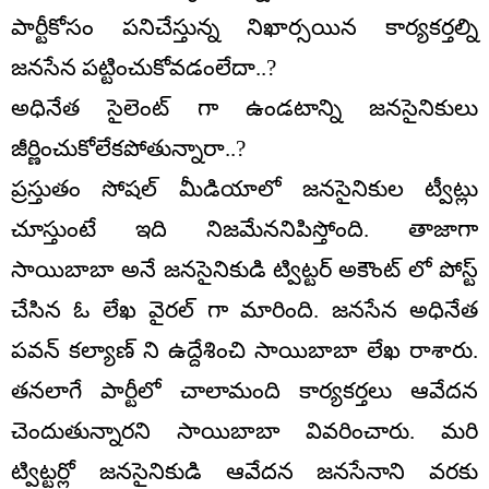
పార్టీకోసం పనిచేస్తున్న నిఖార్సయిన కార్యకర్తల్ని
జనసేన పట్టించుకోవడంలేదా..?
అధినేత సైలెంట్ గా ఉండటాన్ని జనసైనికులు
జీర్ణించుకోలేకపోతున్నారా..?
ప్రస్తుతం సోషల్ మీడియాలో జనసైనికుల ట్వీట్లు
చూస్తుంటే ఇది నిజమేననిపిస్తోంది. తాజాగా
సాయిబాబా అనే జనసైనికుడి ట్విట్టర్ అకౌంట్ లో పోస్ట్
చేసిన ఓ లేఖ వైరల్ గా మారింది. జనసేన అధినేత
పవన్ కల్యాణ్ ని ఉద్దేశించి సాయిబాబా లేఖ రాశారు.
తనలాగే పార్టీలో చాలామంది కార్యకర్తలు ఆవేదన
చెందుతున్నారని సాయిబాబా వివరించారు. మరి
ట్విట్టర్లో జనసైనికుడి ఆవేదన జనసేనాని వరకు