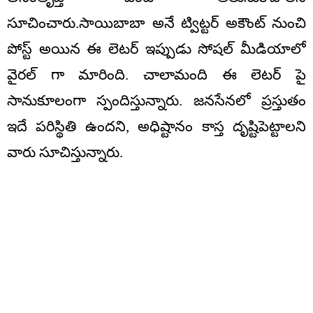
సూచించారు.సాయిబాబా అనే ట్విట్టర్ అకౌంట్ నుంచి
పోస్ట్ అయిన ఈ లెటర్ ఇప్పుడు సోషల్ మీడియాలో
వైరల్ గా మారింది. చాలామంది ఈ లెటర్ పై
సానుకూలంగా స్పందిస్తున్నారు. జనసేనలో ప్రస్తుతం
ఇదే పరిస్థితి ఉందని, అధిష్టానం కాస్త దృష్టిపెట్టాలని
వారు సూచిస్తున్నారు.