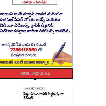
MOST POPULAR
UNCATEGORIZED
పెద్ది కుటుంబానికి పెద్దదిక్కుగా
కేసీఆర్