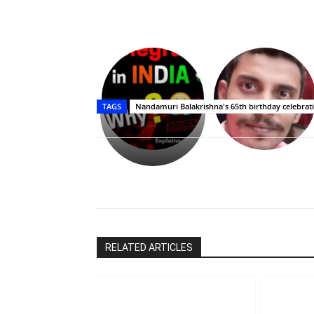
Upasana:
భర్తపై
రివెంజ్
TAGS
Nandamuri Balakrishna's 65th birthday celebrat
తీర్చుకున్న
ఉపాసన..
పాపం
రామ్
చరణ్
Share
RELATED ARTICLES