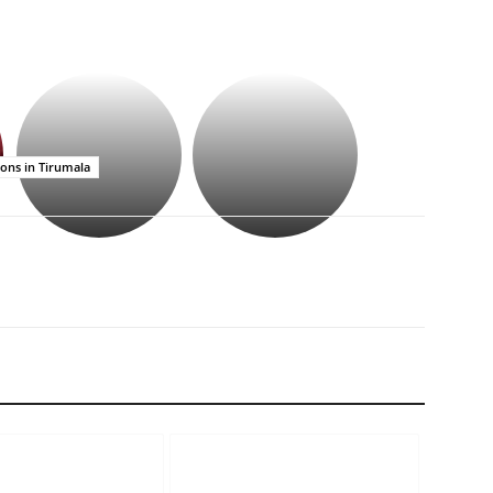
భగవంతుని
కేజీఎఫ్
ప్రసాదం
సినిమాతో
తీర్థం..తులసీదళం
పాన్
లేకుండా
ఇండియా
ions in Tirumala
అసంపూర్ణం
స్టార్
హీరోయిన్‏గా
శ్రీనిధి
శెట్టి.