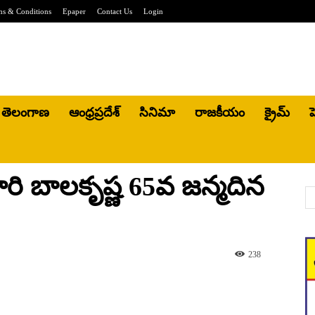
ms & Conditions
Epaper
Contact Us
Login
తెలంగాణ
ఆంధ్రప్రదేశ్
సినిమా
రాజకీయం
క్రైమ్
హ
 బాలకృష్ణ 65వ జన్మదిన
238