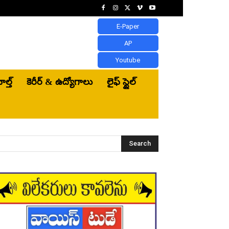
E-Paper
AP
Youtube
ెల్త్‌
కెరీర్ & ఉద్యోగాలు
లైఫ్ స్టైల్
Search