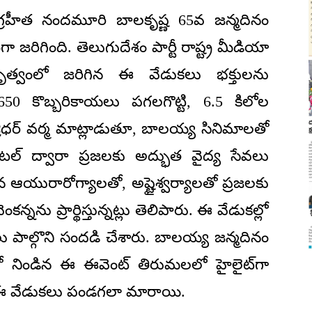
్రహీత నందమూరి బాలకృష్ణ 65వ జన్మదినం
రిగింది. తెలుగుదేశం పార్టీ రాష్ట్ర మీడియా
 నేతృత్వంలో జరిగిన ఈ వేడుకలు భక్తులను
650 కొబ్బరికాయలు పగలగొట్టి, 6.5 కిలోల
 శ్రీధర్ వర్మ మాట్లాడుతూ, బాలయ్య సినిమాలతో
ిటల్ ద్వారా ప్రజలకు అద్భుత వైద్య సేవలు
 ఆయురారోగ్యాలతో, అష్టైశ్వర్యాలతో ప్రజలకు
నను ప్రార్థిస్తున్నట్లు తెలిపారు. ఈ వేడుకల్లో
ు పాల్గొని సందడి చేశారు. బాలయ్య జన్మదినం
‌తో నిండిన ఈ ఈవెంట్ తిరుమలలో హైలైట్‌గా
ు ఈ వేడుకలు పండగలా మారాయి.