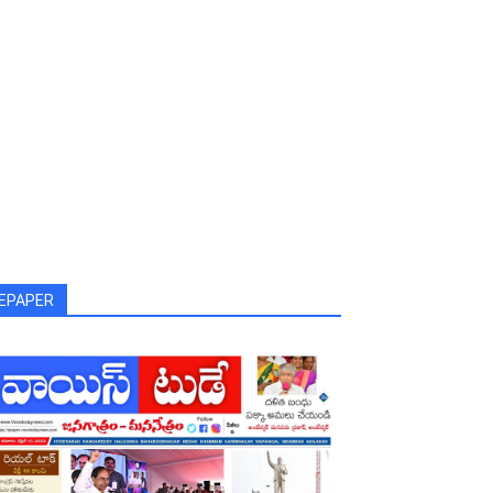
EPAPER
umala