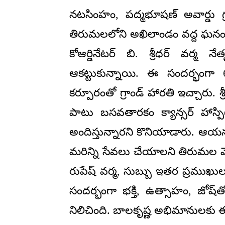
నటసింహం, పద్మభూషణ్ అవార్డు గ
తిరుమలలోని అఖిలాండం వద్ద ఘనంగా జ
కోఆర్డినేటర్ బి. శ్రీధర్ వర్మ
ఆకట్టుకున్నాయి. ఈ సందర్భంగా 
కర్పూరంతో గ్రాండ్ హారతి ఇచ్చారు.
పాటు బసవతారకం క్యాన్సర్ హాస్ప
అందిస్తున్నారని కొనియాడారు. ఆయన
మరిన్ని సేవలు చేయాలని తిరుమల వెంకన్
రుపేష్ వర్మ, సుబ్బు ఇతర ప్రముఖుల
సందర్భంగా భక్తి, ఉత్సాహం, జోష్
నిలిచింది. బాలకృష్ణ అభిమానులక