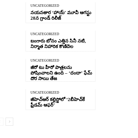
UNCATEGORIZED
నయనతార ‘హాయ్’ మూవీ ఆగస్టు
28న గ్రాండ్ రిలీజ్
UNCATEGORIZED
బంగారు బోనం ఎత్తిన సినీ నటి,
నిర్మాత నిహారిక కొణిదెల
UNCATEGORIZED
జీరో టు హీరో పాత్రలను
పోషించాలని ఉంది – ‘దందా’ ఫేమ్
దొర సాయి తేజ
UNCATEGORIZED
జీహెచ్ఆర్‌ కల్లిస్టోలో ‘2బీహెచ్‌కే
ఫ్రీడమ్ ఆఫర్’