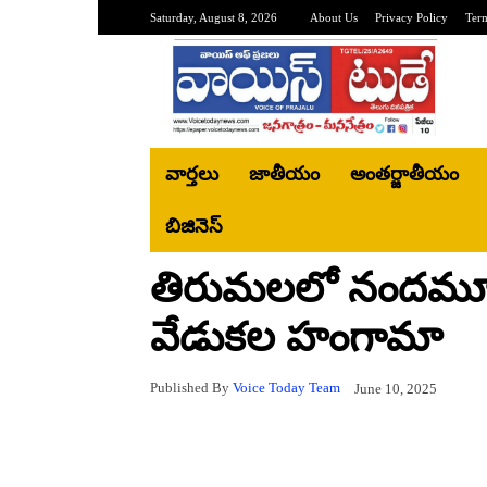
Saturday, August 8, 2026
About Us
Privacy Policy
Ter
వార్తలు
జాతీయం
అంతర్జాతీయం
బిజినెస్‌
తిరుమలలో నందమూరి
వేడుకల హంగామా
Published By
Voice Today Team
June 10, 2025