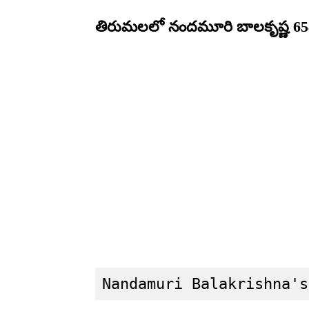
తిరుమలలో నందమూరి బాలకృష్ణ 65
Nandamuri Balakrishna's