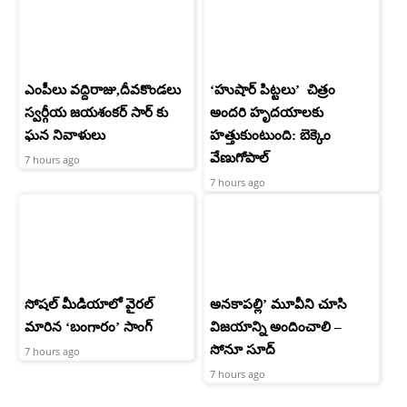
ఎంపీలు వద్దిరాజు,దీవకొండలు
‘హుషార్‌ పిట్టలు’ చిత్రం
స్వర్గీయ జయశంకర్ సార్ కు
అందరి హృదయాలకు
ఘన నివాళులు
హత్తుకుంటుంది: బెక్కెం
వేణుగోపాల్‌
7 hours ago
7 hours ago
సోషల్ మీడియాలో వైరల్
అనకాపల్లి’ మూవీని చూసి
మారిన ‘బంగారం’ సాంగ్
విజయాన్ని అందించాలి –
సోనూ సూద్
7 hours ago
7 hours ago