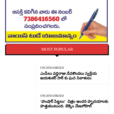
MOST POPULAR
UNCATEGORIZED
ఎంపీలు వద్దిరాజు,దీవకొండలు స్వర్గీయ
జయశంకర్ సార్ కు ఘన నివాళులు
UNCATEGORIZED
‘హుషార్‌ పిట్టలు’ చిత్రం అందరి హృదయాలకు
హత్తుకుంటుంది: బెక్కెం వేణుగోపాల్‌