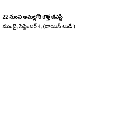
22 నుంచి అమల్లోకి కొత్త జీఎస్టీ
ముంబై, సెప్టెంబర్ 4, (వాయిస్ టుడే )