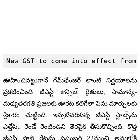
New GST to come into effect from
ఊహించినట్టుగానే గేమ్‌ఛేంజర్‌ లాంటి నిర్ణయాలను
ప్రకటించింది జీఎస్టీ కౌన్సిల్‌. రైతులు, సామాన్య-
మధ్యతరగతి ప్రజలకు ఊరట కలిగేలా పెను మార్పులకు
శ్రీకారం చుట్టింది. ఇప్పటివరకున్న జీఎస్టీ స్లాబ్స్‌ను
ఎత్తేసి.. రెండే రెంటిండిని తెరపైకి తీసుకొచ్చింది. కొత్త
జీఎస్టీ స్లాబ్‌ రేట్లను సెప్టెంబర్ 22నుంచి అమల్లోకి