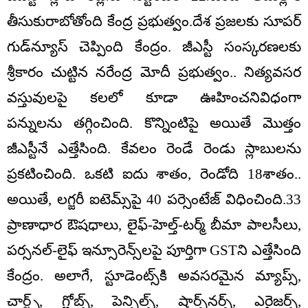
తీసుకురాబోతోంది కేంద్ర ప్రభుత్వం.దేశ ప్రజలకు సూపర్‌
గుడ్‌న్యూస్‌ చెప్పింది కేంద్రం. జీఎస్టీ సంస్కరణలకు
శ్రీకారం చుట్టిన నరేంద్ర మోదీ ప్రభుత్వం.. నిత్యవసర
వస్తువులపై కలలో కూడా ఊహించనివిధంగా
పన్నులను తగ్గించింది. కొన్నింటిపై అయితే మొత్తం
జీఎస్టీనే ఎత్తేసింది. కేవలం రెండే రెండు స్లాబులను
ప్రకటించింది. ఒకటి ఐదు శాతం, రెండోది 18శాతం..
అయితే, లగ్జరీ ఐటెమ్స్‌పై 40 పర్సెంటేజ్‌ విధించింది.33
ప్రాణాధార ఔషధాలు, లైఫ్‌-హెల్త్‌-టర్మ్‌ బీమా పాలసీలు,
పర్సనల్‌-లైఫ్‌ ఇన్సూరెన్స్‌లపై పూర్తిగా GSTని ఎత్తేసింది
కేంద్రం. అలాగే, స్టూడెంట్స్‌కి అవసరమైన మ్యాప్స్‌,
చార్ట్స్‌, గ్లోబ్స్‌, పెన్సిల్స్‌, షార్ప్‌నర్స్‌, ఎరైజర్స్‌,