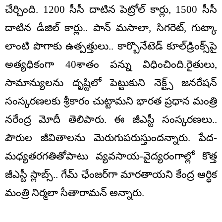
చేర్చింది. 1200 సీసీ దాటిన పెట్రోల్ కార్లు, 1500 సీసీ
దాటిన డీజిల్‌ కార్లు.. పాన్‌ మసాలా, సిగరెట్‌, గుట్కా
లాంటి పొగాకు ఉత్పత్తులు.. కార్బొనేటెడ్ కూల్‌డ్రింక్స్‌పై
అత్యధికంగా 40శాతం పన్ను విధించింది.రైతులు,
సామాన్యులను దృష్టిలో పెట్టుకుని నెక్ట్స్‌ జనరేషన్‌
సంస్కరణలకు శ్రీకారం చుట్టామని భారత ప్రధాన మంత్రి
నరేంద్ర మోదీ తెలిపారు. ఈ జీఎస్టీ సంస్కరణలు..
పౌరుల జీవితాలను మెరుగుపరుస్తుందన్నారు. పేద-
మధ్యతరగతితోపాటు వ్యవసాయ-వైద్యరంగాల్లో కొత్త
జీఎస్టీ స్లాబ్స్‌.. గేమ్‌ ఛేంజర్‌గా మారతాయని కేంద్ర ఆర్థిక
మంత్రి నిర్మలా సీతారామన్‌ అన్నారు.