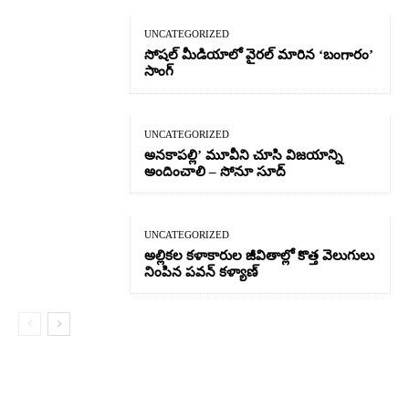
UNCATEGORIZED
సోషల్ మీడియాలో వైరల్ మారిన ‘బంగారం’
సాంగ్
UNCATEGORIZED
అనకాపల్లి’ మూవీని చూసి విజయాన్ని
అందించాలి – సోనూ సూద్
UNCATEGORIZED
అల్లికల కళాకారుల జీవితాల్లో కొత్త వెలుగులు
నింపిన పవన్ కళ్యాణ్