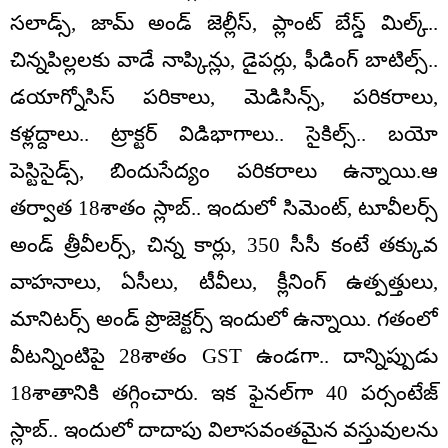
సలాడ్స్‌, జామ్ అండ్‌ జెల్లీస్‌, ప్లాంట్‌ బేస్డ్‌ మిల్క్‌..
చిన్నపిల్లలకు వాడే నాప్కిన్లు, డైపర్లు, ఫీడింగ్‌ బాటిల్స్‌..
డయాగ్నోసిస్‌ పరికాలు, మెడిసిన్స్‌, పరికరాలు,
కళ్లద్దాలు.. ట్రాక్టర్‌ విడిభాగాలు.. సైకిల్స్‌.. బయో
పెస్టిసైడ్స్‌, బిందుసేద్యం పరికరాలు ఉన్నాయి.ఆ
తర్వాత 18శాతం స్లాబ్‌.. ఇందులో సిమెంట్‌, టూవీలర్స్‌
అండ్ త్రీవీలర్స్‌, చిన్న కార్లు, 350 సీసీ కంటే తక్కువ
వాహనాలు, ఏసీలు, టీవీలు, క్లీనింగ్‌ ఉత్పత్తులు,
మానిటర్స్ అండ్‌ ప్రొజెక్టర్స్‌ ఇందులో ఉన్నాయి. గతంలో
వీటన్నింటిపై 28శాతం GST ఉండగా.. దాన్నిప్పుడు
18శాతానికి తగ్గించారు. ఇక ఫైనల్‌గా 40 పర్సంటేజ్‌
స్లాబ్‌.. ఇందులో దాదాపు విలాసవంతమైన వస్తువులను