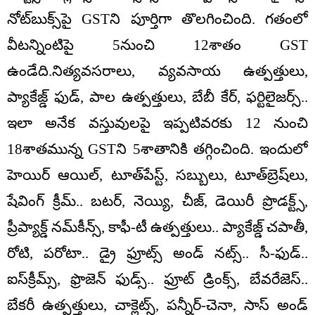
నోట్‌బుక్స్‌పై GSTని పూర్తిగా తొలగించింది. గతంలో
వీటన్నింటిపై 5నుంచి 12శాతం GST
ఉండేది.నిత్యవసరాలు, వ్యవసాయ ఉత్పత్తులు,
ప్యాకేజ్డ్‌ ఫుడ్‌, పాల ఉత్పత్తులు, బేబీ కేర్‌, ఫర్టిలైజర్స్‌..
ఇలా అనేక వస్తువులపై ఇప్పటివరకు 12 నుంచి
18శాతమున్న GSTని 5శాతానికి తగ్గించింది. ఇందులో
హెయిర్‌ ఆయిల్‌, టూత్‌పేస్ట్‌, సబ్బులు, టూత్‌బ్రెష్‌లు,
షేవింగ్‌ క్రీమ్‌.. బటర్‌, నెయ్యి, చీజ్‌, డెయిరీ ప్రొడక్ట్స్‌,
ప్రీప్యాక్డ్‌ నమ్‌కీన్స్‌, కాఫీ-టీ ఉత్పత్తులు.. ప్యాకేజ్డ్‌ చపాతీ,
రోటి, పరోటా.. డ్రై ఫ్రూట్స్‌ అండ్‌ నట్స్‌.. సీ-ఫుడ్‌..
ఐస్‌క్రీమ్స్‌, ఫ్రొజెన్‌ ఫుడ్స్‌.. ఫ్రూట్‌ డ్రింక్స్‌, బేవరేజెస్‌..
బేకరీ ఉత్పత్తులు, చాక్లెట్స్‌, పన్నీర్‌-చెనా, సాస్‌ అండ్‌