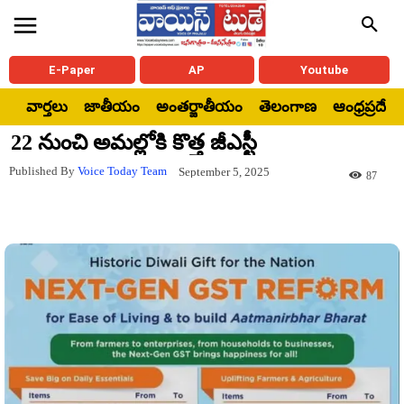
E-Paper
AP
Youtube
వార్తలు
జాతీయం
అంతర్జాతీయం
తెలంగాణ
ఆంధ్రప్రదేశ్
22 నుంచి అమల్లోకి కొత్త జీఎస్టీ
Published By
Voice Today Team
September 5, 2025
87