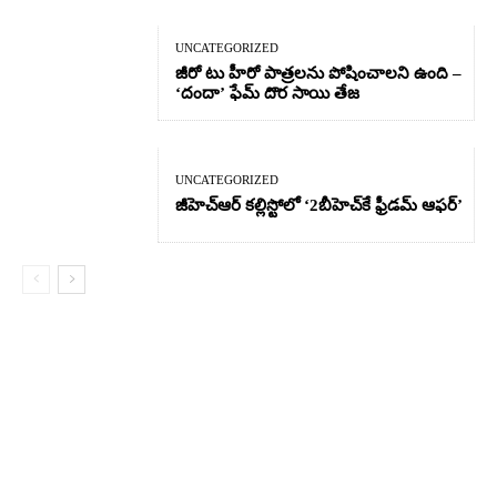
UNCATEGORIZED
జీరో టు హీరో పాత్రలను పోషించాలని ఉంది –
‘దందా’ ఫేమ్ దొర సాయి తేజ
UNCATEGORIZED
జీహెచ్ఆర్‌ కల్లిస్టోలో ‘2బీహెచ్‌కే ఫ్రీడమ్ ఆఫర్’