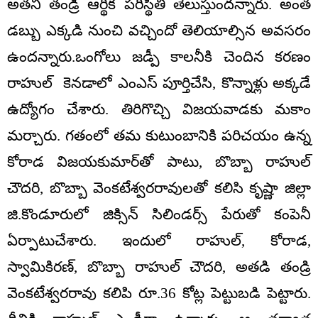
అతని తండ్రి ఆర్థిక పరిస్థితి తెలుస్తుందన్నారు. అంత
డబ్బు ఎక్కడి నుంచి వచ్చిందో తెలియాల్సిన అవసరం
ఉందన్నారు.ఒంగోలు జడ్పీ కాలనీకి చెందిన కరణం
రాహుల్‌ కెనడాలో ఎంఎస్‌ పూర్తిచేసి, కొన్నాళ్లు అక్కడే
ఉద్యోగం చేశారు. తిరిగొచ్చి విజయవాడకు మకాం
మర్చారు. గతంలో తమ కుటుంబానికి పరిచయం ఉన్న
కోరాడ విజయకుమార్‌తో పాటు, బొబ్బా రాహుల్‌
చౌదరి, బొబ్బా వెంకటేశ్వరరావులతో కలిసి కృష్ణా జిల్లా
జి.కొండూరులో జిక్సిన్‌ సిలిండర్స్‌ పేరుతో కంపెనీ
ఏర్పాటుచేశారు. ఇందులో రాహుల్‌, కోరాడ,
స్వామికిరణ్‌, బొబ్బా రాహుల్‌ చౌదరి, అతడి తండ్రి
వెంకటేశ్వరరావు కలిపి రూ.36 కోట్ల పెట్టుబడి పెట్టారు.