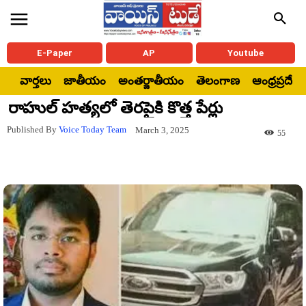
E-Paper
AP
Youtube
వార్తలు
జాతీయం
అంతర్జాతీయం
తెలంగాణ
ఆంధ్రప్రదేశ్
రాహుల్ హత్యలో తెరపైకి కొత్త పేర్లు
Published By
Voice Today Team
March 3, 2025
55