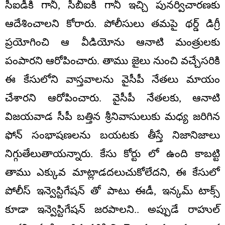
సీఐడీకి గానీ, సీబీఐకి గానీ ఇచ్చి పునర్విచారణకు
ఆదేశించాలని కోరారు. పోలీసులు తమపై థర్డ్‌ డిగ్రీ
ప్రయోగించి ఆ వీడియోను ఆనాటి మంత్రులకు
పంపారని ఆరోపించారు. తాము జైలు నుంచి వచ్చేసరికి
ఈ కేసులోని వాస్తవాలను వైసీపీ నేతలు మాయం
చేశారని ఆరోపించారు. వైసీపీ నేతలకు, ఆనాటి
విజయవాడ సీపీ బత్తిన శ్రీనివాసులుకు మధ్య జరిగిన
ఫోన్‌ సంభాషణలను బయటకు తీస్తే నిజానిజాలు
నిగ్గుతేలుతాయన్నారు. కేసు కోర్టు లో ఉంది కాబట్టి
తాము ఎక్కువ మాట్లాడదలుచుకోలేదని, ఈ కేసులో
పోలీస్ ఇన్వెస్టిగేషన్ తో పాటు ఈడీ, ఇన్కమ్ టాక్స్
కూడా ఇన్వెస్టిగేషన్ జరపాలని.. అప్పుడే రాహుల్