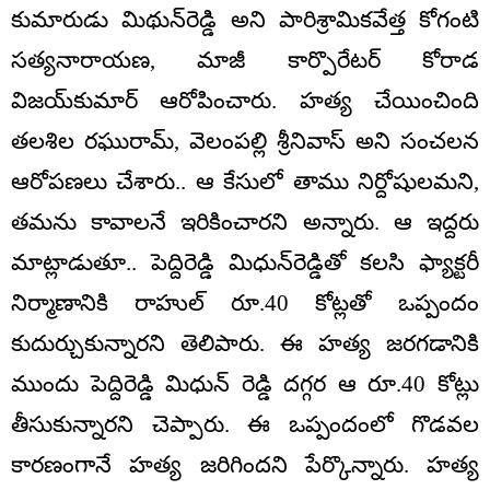
కుమారుడు మిథున్‌రెడ్డి అని పారిశ్రామికవేత్త కోగంటి
సత్యనారాయణ, మాజీ కార్పొరేటర్‌ కోరాడ
విజయ్‌కుమార్‌ ఆరోపించారు. హత్య చేయించింది
తలశిల రఘురామ్‌, వెలంపల్లి శ్రీనివాస్‌ అని సంచలన
ఆరోపణలు చేశారు.. ఆ కేసులో తాము నిర్దోషులమని,
తమను కావాలనే ఇరికించారని అన్నారు. ఆ ఇద్దరు
మాట్లాడుతూ.. పెద్దిరెడ్డి మిధున్‌రెడ్డితో కలసి ఫ్యాక్టరీ
నిర్మాణానికి రాహుల్‌ రూ.40 కోట్లతో ఒప్పందం
కుదుర్చుకున్నారని తెలిపారు. ఈ హత్య జరగడానికి
ముందు పెద్దిరెడ్డి మిధున్ రెడ్డి దగ్గర ఆ రూ.40 కోట్లు
తీసుకున్నారని చెప్పారు. ఈ ఒప్పందంలో గొడవల
కారణంగానే హత్య జరిగిందని పేర్కొన్నారు. హత్య