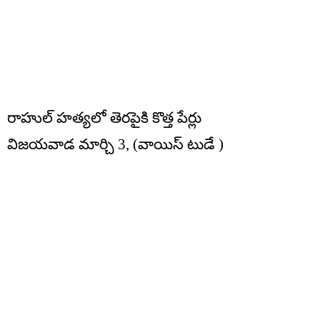
రాహుల్ హత్యలో తెరపైకి కొత్త పేర్లు
విజయవాడ మార్చి 3, (వాయిస్ టుడే )