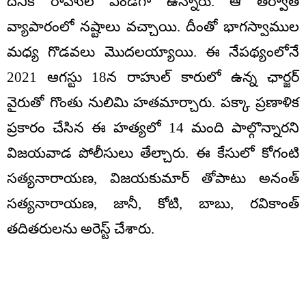
దీనికి రాహుల్‌ ఎండీగా ఉన్నారు. ఆ తర్వాత
వ్యాపారంలో నష్టాలు వచ్చాయి. దీంతో భాగస్వాముల
మధ్య గొడవలు మొదలయ్యాయి. ఈ నేపథ్యంలోనే
2021 ఆగస్టు 18న రాహుల్ కారులో ఉన్న ఛార్జర్‌
వైరుతో గొంతు నులిమి హతమార్చారు. పక్కా ప్రణాళిక
ప్రకారం చేసిన ఈ హత్యలో 14 మంది పాల్గొన్నారని
విజయవాడ పోలీసులు తేల్చారు. ఈ కేసులో కోగంటి
సత్యనారాయణ, విజయకుమార్‌ తోపాటు అనంత్‌
సత్యనారాయణ, జానీ, కోటి, బాబు, రవికాంత్‌
తదితరులను అరెస్ట్ చేశారు.