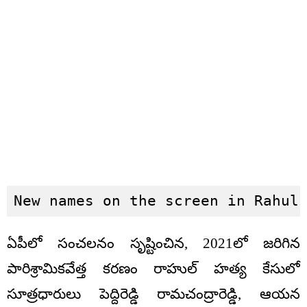
New names on the screen in Rahul
ఏపీలో సంచలనం సృష్టించిన, 2021లో జరిగిన
పారిశ్రామికవేత్త కరణం రాహుల్‌ హత్య కేసులో
సూత్రధారులు పెద్దిరెడ్డి రామచంద్రారెడ్డి, ఆయన