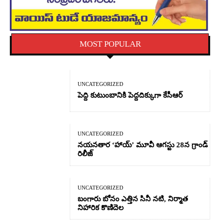
MOST POPULAR
UNCATEGORIZED
పెద్ది కుటుంబానికి పెద్దదిక్కుగా కేసీఆర్
UNCATEGORIZED
నయనతార ‘హాయ్’ మూవీ ఆగస్టు 28న గ్రాండ్
రిలీజ్
UNCATEGORIZED
బంగారు బోనం ఎత్తిన సినీ నటి, నిర్మాత
నిహారిక కొణిదెల