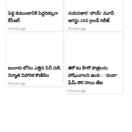
పెద్ది కుటుంబానికి పెద్దదిక్కుగా
నయనతార ‘హాయ్’ మూవీ
కేసీఆర్
ఆగస్టు 28న గ్రాండ్ రిలీజ్
6 hours ago
8 hours ago
బంగారు బోనం ఎత్తిన సినీ నటి,
జీరో టు హీరో పాత్రలను
నిర్మాత నిహారిక కొణిదెల
పోషించాలని ఉంది – ‘దందా’
ఫేమ్ దొర సాయి తేజ
8 hours ago
8 hours ago