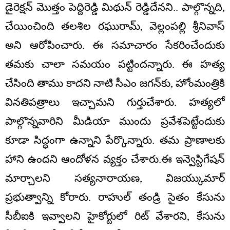
డైరెక్షన్ మొత్తం పెద్దిరెడ్డి మిథున్ రెడ్డిదేనని.. పాల్గొన్నది,
చేయించింది తలశిల రఘురామ్, వెల్లంపల్లి శ్రీనివాస్
అని ఆరోపించారు. ఈ సమాచారం సేకరించేందుకు
తమకు చాలా సమయం పట్టిందన్నారు. ఈ హత్య
చేసింది తాము కాదని నాటి సీఎం జగన్‌కు, హోంమంత్రికి
వినతిపత్రాలు ఇచ్చామని గుర్తుచేశారు. హత్యలో
పాల్గొన్నవారిని మీడియా ముందు ప్రవేశపెట్టేందుకు
కూడా సిద్ధంగా ఉన్నాని పేర్కొన్నారు. తమ ప్రాణాలకు
హాని ఉందని ఆందోళన వ్యక్తం చేశారు.ఈ ఇన్వెస్టిగేషన్
మార్చాలని సత్యనారాయణ, విజయ్కుమార్
ప్రభుత్వాన్ని కోరారు. రాహుల్‌ తండ్రి సైతం కేసును
సీబీఐకి ఇవ్వాలని హైకోర్టులో రిట్‌ వేశారని, కేసును