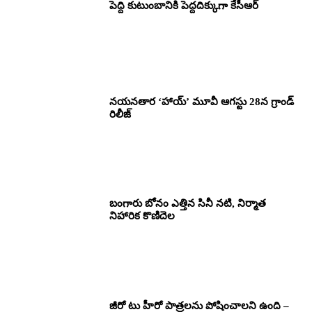
పెద్ది కుటుంబానికి పెద్దదిక్కుగా కేసీఆర్
నయనతార ‘హాయ్’ మూవీ ఆగస్టు 28న గ్రాండ్
రిలీజ్
బంగారు బోనం ఎత్తిన సినీ నటి, నిర్మాత
నిహారిక కొణిదెల
జీరో టు హీరో పాత్రలను పోషించాలని ఉంది –