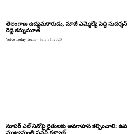
తెలంగాణ ఉద్యమకారుడు, మాజీ ఎమ్మెల్యే పెద్ది సుదర్శన్
రెడ్డి కన్నుమూత
Voice Today Team
-
July 31, 2026
సూపర్ ఎల్ నినోపై రైతులకు అవగాహన కల్పించాలి: ఉప
ముఖ్యమంత్రి పవన్ కళ్యాణ్