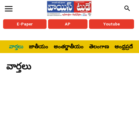
E-Paper
AP
Youtube
వార్తలు
జాతీయం
అంతర్జాతీయం
తెలంగాణ
ఆంధ్రప్రదేశ్
వార్తలు