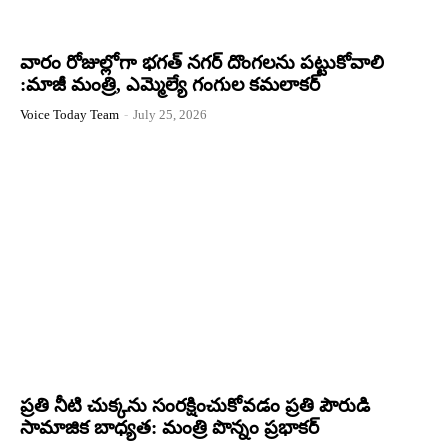
వారం రోజుల్లోగా భగత్ నగర్ దొంగలను పట్టుకోవాలి
:మాజీ మంత్రి, ఎమ్మెల్యే గంగుల కమలాకర్
Voice Today Team
-
July 25, 2026
ప్రతి నీటి చుక్కను సంరక్షించుకోవడం ప్రతి పౌరుడి
సామాజిక బాధ్యత: మంత్రి పొన్నం ప్రభాకర్