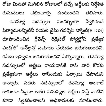
రోజు మినహా మిగిలిన రోజులలో వచ్చే అర్జీలకు నిర్దేశిత
రుసుములు చెల్లించాల్సి ఉంటుందని తెలిపారు.
రెవెన్యూ సదస్సుల సందర్భంగా స్వీకరించే
ఫిర్యాదులన్నిటినీ రియల్ టైమ్ గవర్నెస్ సొసైటీ(RTGS)
రూపొందించిన గ్రీవెన్స్ రిడ్రెసల్ పోర్టల్లోని ప్రత్యేక
విండోలో ఆన్‌లైన్లో నమోదు చేయడం జరుగుతుందని,
రసీదు ఇవ్వడం జరుగుతుందని పేర్కొన్నారు. రెవెన్యూ
సదస్సులలో అర్జీలు రాయడానికి రాని వారి కొరకు
ప్రత్యేకంగా అర్జీలు రాసేందుకు ఏర్పాటు చేసామని
అన్నారు. సదరు సదస్సులలో రెవెన్యూ అంశాలే
కాకుండా ఏవైనా ఇతర సమస్యల అర్జీలు వస్తే వాటిని
కూడా స్వీకరించాలని అధికారులకు సూచించారు.