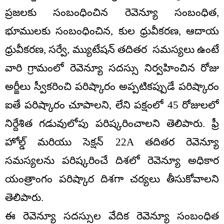
ప్రజలకు సంబంధించిన రెవెన్యూ సంబంధిత,
భూములకు సంబంధించిన, కుల ధ్రువీకరణ, ఆదాయ
ధ్రువీకరణ, సర్వే, మ్యుటేషన్ తదితర సమస్యలు ఉంటే
వారి గ్రామంలో రెవెన్యూ సదస్సు నిర్వహించిన రోజు
అర్జీలు స్వీకరించి పరిష్కారం అప్పటికప్పుడే పరిష్కారం
ఐతే పరిష్కారం చూపాలని, లేని పక్షంలో 45 రోజులలో
నిర్దేశిత గడువులోపు పరిష్కరించాలని తెలిపారు. ఫ్రీ
హోల్డ్ మరియు సెక్షన్ 22A తదితర రెవెన్యూ
సమస్యలను పరిష్కరించే దిశలో రెవెన్యూ అధికార
యంత్రాంగం పరిష్కార దిశగా చర్యలు తీసుకోవాలని
తెలిపారు.
ఈ రెవెన్యూ సదస్సుల వేదిక రెవెన్యూ సంబంధిత