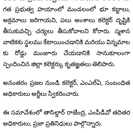
గత ప్రభుత్వ హయాంలో మండలంలో భూ కబ్జాలు,
అక్రమాలు జరిగాయని, పలు అంశాలు కలెక్టర్ దృష్టికి
తీసుకువచ్చి చర్యలు తీసుకోవాలని కోరారు. స్మశాన
వాటికకు స్థలము కేటాయించడానికి మరియు విన్నమాల
కు రోడ్డు మంజూరు చేయడానికి సానుకూలంగా
స్పందించిన జిల్లా కలెక్టర్కు కృతజ్ఞతలు తెలిపారు.
అనంతరం ప్రజల నుండి కలెక్టర్, ఎంఎల్ఏ, సంబంధిత
అధికారులు అర్జీలు స్వీకరించారు.
ఈ సమావేశంలో తాసిల్దార్ రాజేంద్ర, ఎంపీడీవో తదితర
అధికారులు, ప్రజా ప్రతినిధులు పాల్గొన్నారు.