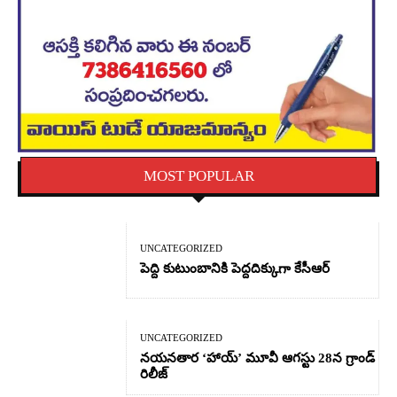
MOST POPULAR
UNCATEGORIZED
పెద్ది కుటుంబానికి పెద్దదిక్కుగా కేసీఆర్
UNCATEGORIZED
నయనతార ‘హాయ్’ మూవీ ఆగస్టు 28న గ్రాండ్
రిలీజ్