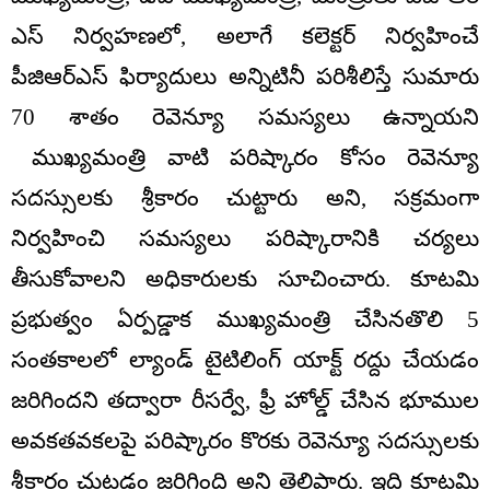
ఎస్ నిర్వహణలో, అలాగే కలెక్టర్ నిర్వహించే
పీజిఆర్ఎస్ ఫిర్యాదులు అన్నిటినీ పరిశీలిస్తే సుమారు
70 శాతం రెవెన్యూ సమస్యలు ఉన్నాయని
ముఖ్యమంత్రి వాటి పరిష్కారం కోసం రెవెన్యూ
సదస్సులకు శ్రీకారం చుట్టారు అని, సక్రమంగా
నిర్వహించి సమస్యలు పరిష్కారానికి చర్యలు
తీసుకోవాలని అధికారులకు సూచించారు. కూటమి
ప్రభుత్వం ఏర్పడ్డాక ముఖ్యమంత్రి చేసినతొలి 5
సంతకాలలో ల్యాండ్ టైటిలింగ్ యాక్ట్ రద్దు చేయడం
జరిగిందని తద్వారా రీసర్వే, ఫ్రీ హోల్డ్ చేసిన భూముల
అవకతవకలపై పరిష్కారం కొరకు రెవెన్యూ సదస్సులకు
శ్రీకారం చుట్టడం జరిగింది అని తెలిపారు. ఇది కూటమి