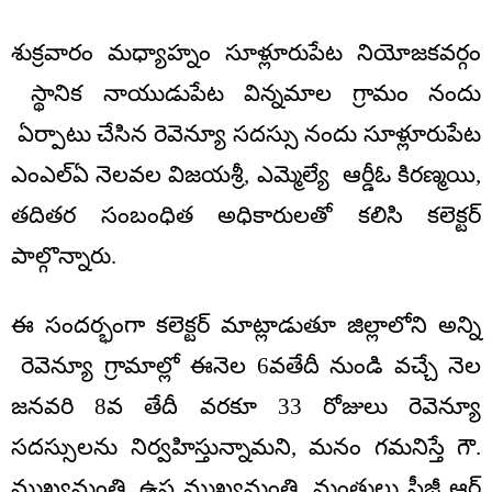
శుక్రవారం మధ్యాహ్నం సూళ్లూరుపేట నియోజకవర్గం
స్థానిక నాయుడుపేట విన్నమాల గ్రామం నందు
ఏర్పాటు చేసిన రెవెన్యూ సదస్సు నందు సూళ్లూరుపేట
ఎంఎల్ఏ నెలవల విజయశ్రీ, ఎమ్మెల్యే ఆర్డీఓ కిరణ్మయి,
తదితర సంబంధిత అధికారులతో కలిసి కలెక్టర్
పాల్గొన్నారు.
ఈ సందర్భంగా కలెక్టర్ మాట్లాడుతూ జిల్లాలోని అన్ని
రెవెన్యూ గ్రామాల్లో ఈనెల 6వతేదీ నుండి వచ్చే నెల
జనవరి 8వ తేదీ వరకూ 33 రోజులు రెవెన్యూ
సదస్సులను నిర్వహిస్తున్నామని, మనం గమనిస్తే గౌ.
ముఖ్యమంత్రి, ఉప ముఖ్యమంత్రి, మంత్రులు పీజీ ఆర్