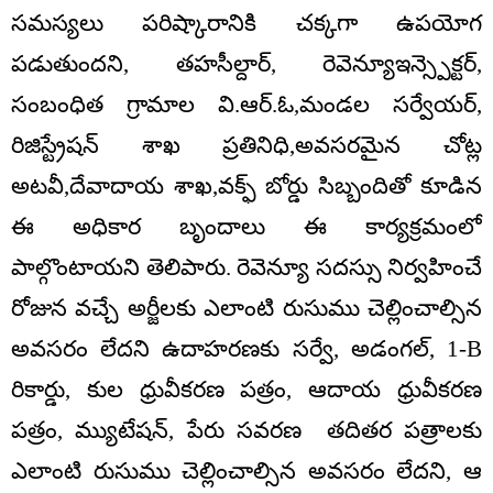
సమస్యలు పరిష్కారానికి చక్కగా ఉపయోగ
పడుతుందని, తహసీల్దార్, రెవెన్యూఇన్స్పెక్టర్,
సంబంధిత గ్రామాల వి.ఆర్.ఓ,మండల సర్వేయర్,
రిజిస్ట్రేషన్ శాఖ ప్రతినిధి,అవసరమైన చోట్ల
అటవీ,దేవాదాయ శాఖ,వక్ఫ్ బోర్డు సిబ్బందితో కూడిన
ఈ అధికార బృందాలు ఈ కార్యక్రమంలో
పాల్గొంటాయని తెలిపారు. రెవెన్యూ సదస్సు నిర్వహించే
రోజున వచ్చే అర్జీలకు ఎలాంటి రుసుము చెల్లించాల్సిన
అవసరం లేదని ఉదాహరణకు సర్వే, అడంగల్, 1-B
రికార్డు, కుల ధ్రువీకరణ పత్రం, ఆదాయ ధ్రువీకరణ
పత్రం, మ్యుటేషన్, పేరు సవరణ తదితర పత్రాలకు
ఎలాంటి రుసుము చెల్లించాల్సిన అవసరం లేదని, ఆ