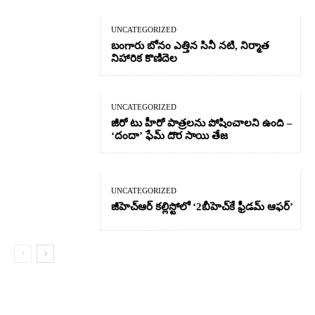
UNCATEGORIZED
బంగారు బోనం ఎత్తిన సినీ నటి, నిర్మాత
నిహారిక కొణిదెల
UNCATEGORIZED
జీరో టు హీరో పాత్రలను పోషించాలని ఉంది –
‘దందా’ ఫేమ్ దొర సాయి తేజ
UNCATEGORIZED
జీహెచ్ఆర్‌ కల్లిస్టోలో ‘2బీహెచ్‌కే ఫ్రీడమ్ ఆఫర్’