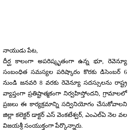
నాయుడు పేట,
దీర్ఘ కాలంగా అపరిష్కృతంగా ఉన్న భూ, రెవెన్యూ
సంబంధిత సమస్యల పరిష్కారం కొరకు డిసెంబర్ 6
నుండి జనవరి 8 వరకు రెవెన్యూ సదస్సులను రాష్ట్ర
వ్యాప్తంగా ప్రతిష్టాత్మకంగా నిర్వహిస్తోందని, గ్రామాలలో
ప్రజలు ఈ కార్యక్రమాన్ని సద్వినియోగం చేసుకోవాలని
జిల్లా కలెక్టర్ డాక్టర్ ఎస్ వెంకటేశ్వర్, ఎంఎల్ఏ నెల వల
విజయశ్రీ సంయుక్తంగా పేర్కొన్నారు.