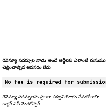
రెవెన్యూ సదస్సుల నాడు అందే ఆర్జీలకు ఎలాంటి రుసుము
చెల్లించాల్సిన అవసరం లేదు
No fee is required for submissio
రెవెన్యూ సదస్సులను ప్రజలు సద్వినియోగం చేసుకోవాలి:
డాక్టర్ ఎస్ వెంకటేశ్వర్