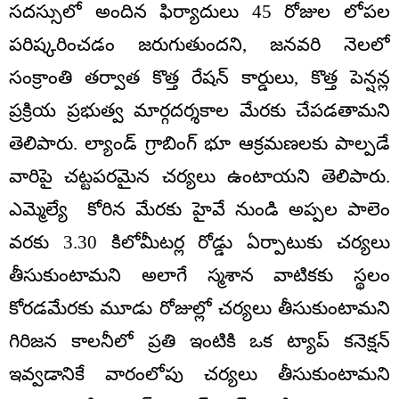
సదస్సులో అందిన ఫిర్యాదులు 45 రోజుల లోపల
పరిష్కరించడం జరుగుతుందని, జనవరి నెలలో
సంక్రాంతి తర్వాత కొత్త రేషన్ కార్డులు, కొత్త పెన్షన్ల
ప్రక్రియ ప్రభుత్వ మార్గదర్శకాల మేరకు చేపడతామని
తెలిపారు. ల్యాండ్ గ్రాబింగ్ భూ ఆక్రమణలకు పాల్పడే
వారిపై చట్టపరమైన చర్యలు ఉంటాయని తెలిపారు.
ఎమ్మెల్యే కోరిన మేరకు హైవే నుండి అప్పల పాలెం
వరకు 3.30 కిలోమీటర్ల రోడ్డు ఏర్పాటుకు చర్యలు
తీసుకుంటామని అలాగే స్మశాన వాటికకు స్థలం
కోరడమేరకు మూడు రోజుల్లో చర్యలు తీసుకుంటామని
గిరిజన కాలనీలో ప్రతి ఇంటికి ఒక ట్యాప్ కనెక్షన్
ఇవ్వడానికే వారంలోపు చర్యలు తీసుకుంటామని