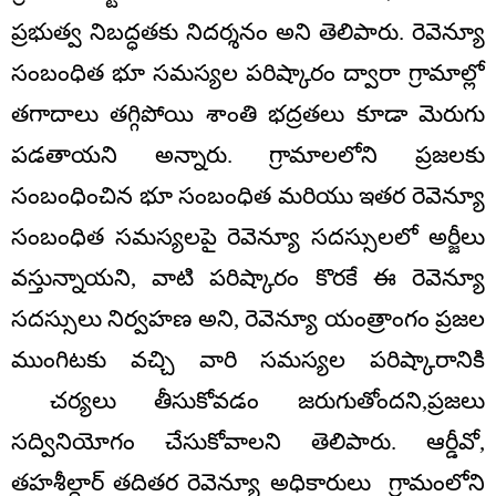
ప్రభుత్వ నిబద్ధతకు నిదర్శనం అని తెలిపారు. రెవెన్యూ
సంబంధిత భూ సమస్యల పరిష్కారం ద్వారా గ్రామాల్లో
తగాదాలు తగ్గిపోయి శాంతి భద్రతలు కూడా మెరుగు
పడతాయని అన్నారు. గ్రామాలలోని ప్రజలకు
సంబంధించిన భూ సంబంధిత మరియు ఇతర రెవెన్యూ
సంబంధిత సమస్యలపై రెవెన్యూ సదస్సులలో అర్జీలు
వస్తున్నాయని, వాటి పరిష్కారం కొరకే ఈ రెవెన్యూ
సదస్సులు నిర్వహణ అని, రెవెన్యూ యంత్రాంగం ప్రజల
ముంగిటకు వచ్చి వారి సమస్యల పరిష్కారానికి
చర్యలు తీసుకోవడం జరుగుతోందని,ప్రజలు
సద్వినియోగం చేసుకోవాలని తెలిపారు. ఆర్డీవో,
తహశీల్దార్ తదితర రెవెన్యూ అధికారులు గ్రామంలోని