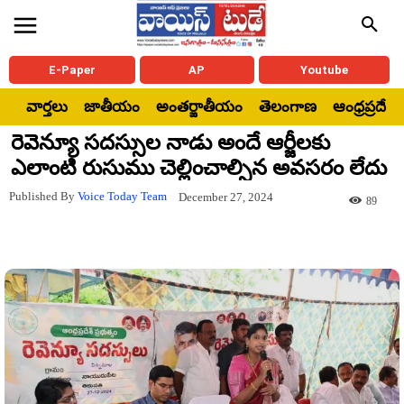
E-Paper
AP
Youtube
వార్తలు
జాతీయం
అంతర్జాతీయం
తెలంగాణ
ఆంధ్రప్రదేశ్
రెవెన్యూ సదస్సుల నాడు అందే ఆర్జీలకు
ఎలాంటి రుసుము చెల్లించాల్సిన అవసరం లేదు
Published By
Voice Today Team
December 27, 2024
89