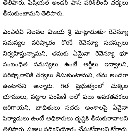
తెలిపారు. ఫేషియల్ అండర్ పాస్ పరిశీలించి చర్యలు
తీసుకుంటామని తెలిపారు.
ఎంఎల్ఏ నెలవల విజయ శ్రీ మాట్లాడుతూ రెవెన్యూ
సమస్యల పరిష్కారం కొరకే రెవెన్యూ సదస్సులు
నిర్వహిస్తున్నామని, తమకు ఏమైనా రెవెన్యూ భూ
సంబంధిత సమస్యలు ఉంటే అర్జీలు ఇవ్వాలని,
పరిష్కారానికి చర్యలు తీసుకుంటామని, తను అండగా
ఉంటానని అన్నారు. గత ప్రభుత్వంలో చుక్కల
భూములు, పట్టాల పంపిణీ లలో పలు అవకతవకలు
జరిగాయని, బాధితులు సదరు అంశాలపై ఏవైనా
ఫిర్యాదులు ఉంటే అధికారులు దృష్టికి తీసుకురావాలని
తెలిపారు. ప్రజలు సద్వినియోగం చేసుకోవాలని కోరారు.