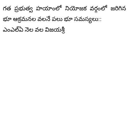
గత ప్రభుత్వ హయాంలో నియోజక వర్గంలో జరిగిన
భూ ఆక్రమనల వలనే పలు భూ సమస్యలు::
ఎంఎల్ఏ నెల వల విజయశ్రీ