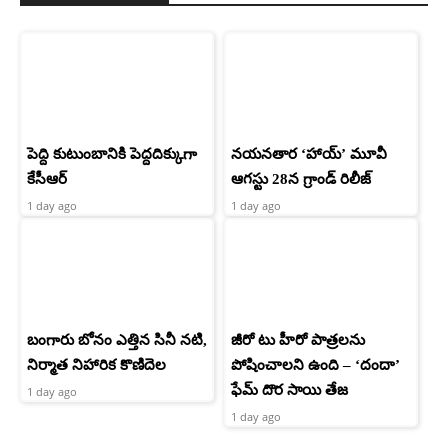
పెద్ది కుటుంబానికి పెద్దదిక్కుగా
నయనతార ‘హాయ్’ మూవీ
కేసీఆర్
ఆగస్టు 28న గ్రాండ్ రిలీజ్
1 day ago
1 day ago
బంగారు బోనం ఎత్తిన సినీ నటి,
జీరో టు హీరో పాత్రలను
నిర్మాత నిహారిక కొణిదెల
పోషించాలని ఉంది – ‘దందా’
ఫేమ్ దొర సాయి తేజ
1 day ago
1 day ago