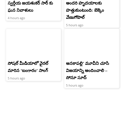
స్వర్గీయ జయశంకర్ సార్ కు
అందరి హృదయాలకు
ఘన నివాళులు
హత్తుకుంటుంది: బెక్కెం
వేణుగోపాల్‌
4 hours ago
5 hours ago
సోషల్ మీడియాలో వైరల్
అనకాపల్లి’ మూవీని చూసి
మారిన ‘బంగారం’ సాంగ్
విజయాన్ని అందించాలి –
సోనూ సూద్
5 hours ago
5 hours ago