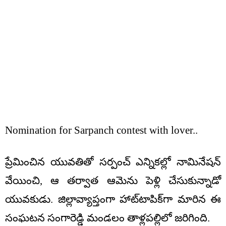
Nomination for Sarpanch contest with lover..
ప్రేమించిన యువతితో సర్పంచ్‌ ఎన్నికల్లో నామినేషన్‌
వేయించి, ఆ తర్వాత ఆమెను పెళ్లి చేసుకున్నాడో
యువకుడు. జిల్లావ్యాప్తంగా హాట్‌టాపిక్‌గా మారిన ఈ
సంఘటన సంగారెడ్డి మండలం తాళ్లపల్లిలో జరిగింది.