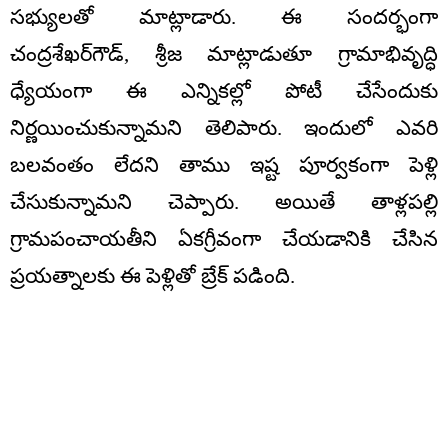
సభ్యులతో మాట్లాడారు. ఈ సందర్భంగా
చంద్రశేఖర్‌గౌడ్, శ్రీజ మాట్లాడుతూ గ్రామాభివృద్ధి
ధ్యేయంగా ఈ ఎన్నికల్లో పోటీ చేసేందుకు
నిర్ణయించుకున్నామని తెలిపారు. ఇందులో ఎవరి
బలవంతం లేదని తాము ఇష్ట పూర్వకంగా పెళ్లి
చేసుకున్నామని చెప్పారు. అయితే తాళ్లపల్లి
గ్రామపంచాయతీని ఏకగ్రీవంగా చేయడానికి చేసిన
ప్రయత్నాలకు ఈ పెళ్లితో బ్రేక్‌ పడింది.