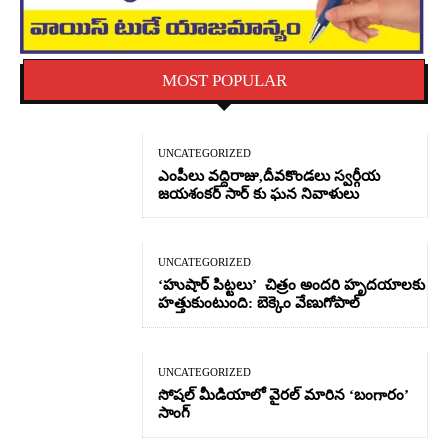
MOST POPULAR
UNCATEGORIZED
ఎంపీలు వద్దిరాజు,దీవకొండలు స్వర్గీయ
జయశంకర్ సార్ కు ఘన నివాళులు
UNCATEGORIZED
‘హుషార్‌ పిట్టలు’ చిత్రం అందరి హృదయాలకు
హత్తుకుంటుంది: బెక్కెం వేణుగోపాల్‌
UNCATEGORIZED
సోషల్ మీడియాలో వైరల్ మారిన ‘బంగారం’
సాంగ్