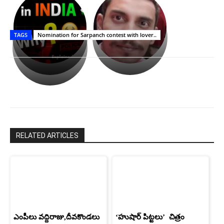
భగవంతుని
కేజీఎఫ్
ప్రసాదం
Upasana:
సినిమాతో
తీర్థం..తులసీదళం
భర్తపై
పాన్
TAGS
Nomination for Sarpanch contest with lover..
లేకుండా
రివెంజ్
ఇండియా
అసంపూర్ణం
తీర్చుకున్న
స్టార్
ఉపాసన..
హీరోయిన్‏గా
పాపం
శ్రీనిధి
రామ్
శెట్టి.
చరణ్
RELATED ARTICLES
ఎంపీలు వద్దిరాజు,దీవకొండలు
‘హుషార్‌ పిట్టలు’ చిత్రం