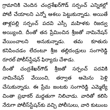
గ్రామానికి చెందిన చంద్రశేఖర్‌గౌడ్‌ సర్పంచ్‌ ఎన్నికల్లో
పోటీ చేయాలని ఎన్నో ఆశలు పెట్టుకున్నాడు. అయితే
తాళ్లపల్లి సర్పంచ్‌ పదవి ఎస్సీ మహిళకు రిజర్వు
అయ్యింది. దీంతో తన ప్రేమించిన శ్రీజతో నామినేషన్‌
వేయించాలని అనుకున్నాడు. తమ కూతురు
కనిపించడం లేదంటూ శ్రీజ తల్లిదండ్రులు సంగారెడ్డి
రూరల్‌ పోలీస్‌స్టేషన్‌ ఫిర్యాదు చేశాడు.
దీంతో చంద్రశేఖర్‌గౌడ్‌ శ్రీజతో సర్పంచ్‌ పదవికి
నామినేషన్‌ వేయించి, తర్వాత ఆమెను పెళ్లి
చేసుకున్నాడు. ఈ ప్రేమ జంటకు సంగారెడ్డి ఎమ్మెల్యే
చింతా ప్రభాకర్‌ మద్దతుగా నిలిచాడు. వారితో కలిసి
నేరుగా పోలీస్‌స్టేషన్‌కు వచ్చి పోలీసులు, వారి కుటుంబ