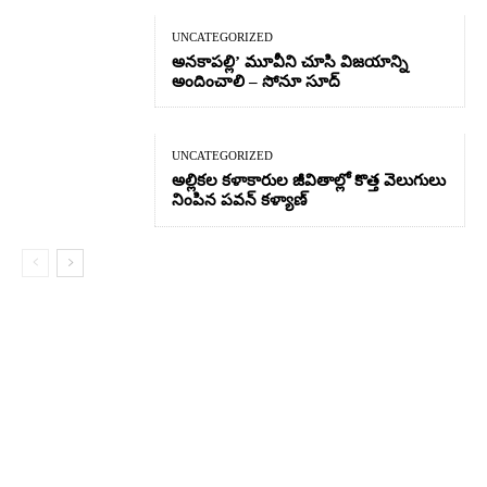
UNCATEGORIZED
అనకాపల్లి’ మూవీని చూసి విజయాన్ని
అందించాలి – సోనూ సూద్
UNCATEGORIZED
అల్లికల కళాకారుల జీవితాల్లో కొత్త వెలుగులు
నింపిన పవన్ కళ్యాణ్