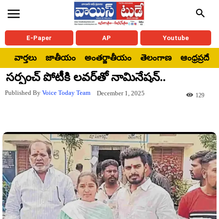
E-Paper
AP
Youtube
వార్తలు
జాతీయం
అంతర్జాతీయం
తెలంగాణ
ఆంధ్రప్రదేశ్
సర్పంచ్ పోటీకి లవర్‌తో నామినేషన్..
Published By
Voice Today Team
December 1, 2025
129