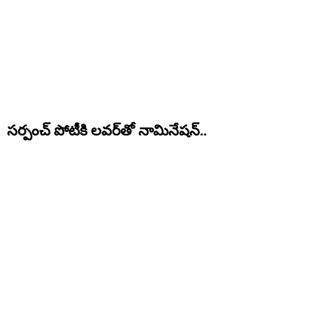
సర్పంచ్ పోటీకి లవర్‌తో నామినేషన్..