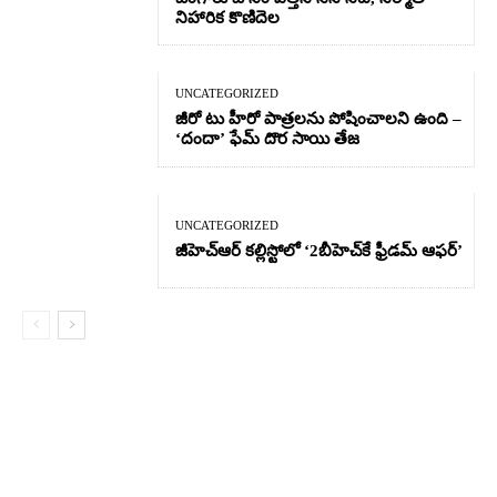
నిహారిక కొణిదెల
UNCATEGORIZED
జీరో టు హీరో పాత్రలను పోషించాలని ఉంది –
‘దందా’ ఫేమ్ దొర సాయి తేజ
UNCATEGORIZED
జీహెచ్ఆర్‌ కల్లిస్టోలో ‘2బీహెచ్‌కే ఫ్రీడమ్ ఆఫర్’