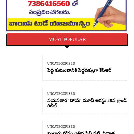
MOST POPULAR
UNCATEGORIZED
పెద్ది కుటుంబానికి పెద్దదిక్కుగా కేసీఆర్
UNCATEGORIZED
నయనతార ‘హాయ్’ మూవీ ఆగస్టు 28న గ్రాండ్
రిలీజ్
UNCATEGORIZED
బంగారు బోనం ఎత్తిన సినీ నటి, నిర్మాత