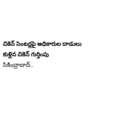
చికెన్ సెంటర్లపై అధికారుల దాడులు
కుళ్లిన చికెన్ గుర్తింపు
సికింద్రాబాద్..