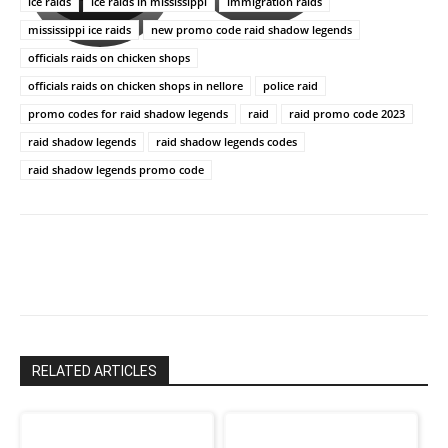
ice raids
ice raids in mississippi
immigration raids
పాపం
శ్రీనిధి
mississippi ice raids
new promo code raid shadow legends
రామ్
శెట్టి.
చరణ్
officials raids on chicken shops
officials raids on chicken shops in nellore
police raid
promo codes for raid shadow legends
raid
raid promo code 2023
raid shadow legends
raid shadow legends codes
raid shadow legends promo code
RELATED ARTICLES