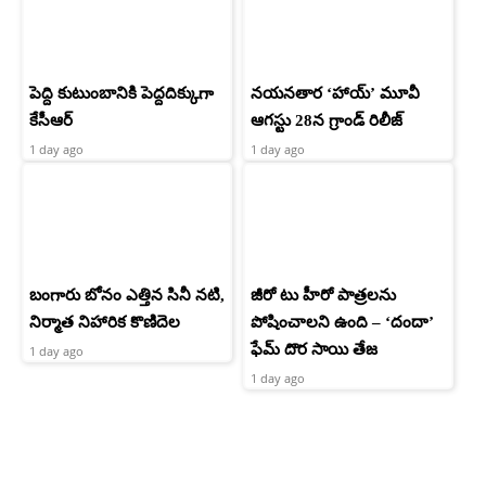
పెద్ది కుటుంబానికి పెద్దదిక్కుగా
నయనతార ‘హాయ్’ మూవీ
కేసీఆర్
ఆగస్టు 28న గ్రాండ్ రిలీజ్
1 day ago
1 day ago
బంగారు బోనం ఎత్తిన సినీ నటి,
జీరో టు హీరో పాత్రలను
నిర్మాత నిహారిక కొణిదెల
పోషించాలని ఉంది – ‘దందా’
ఫేమ్ దొర సాయి తేజ
1 day ago
1 day ago