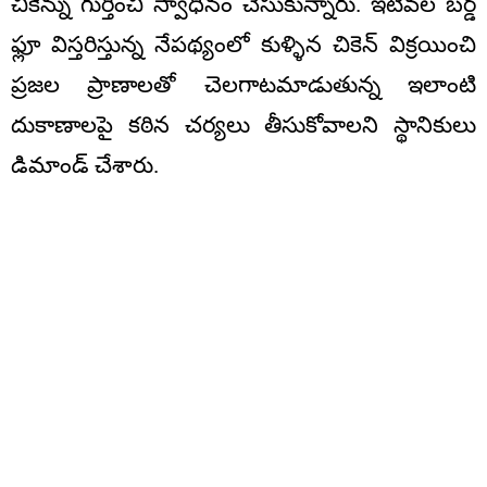
చికెన్ను గుర్తించి స్వాధీనం చేసుకున్నారు. ఇటీవల బర్డ్
ఫ్లూ విస్తరిస్తున్న నేపథ్యంలో కుళ్ళిన చికెన్ విక్రయించి
ప్రజల ప్రాణాలతో చెలగాటమాడుతున్న ఇలాంటి
దుకాణాలపై కఠిన చర్యలు తీసుకోవాలని స్థానికులు
డిమాండ్ చేశారు.