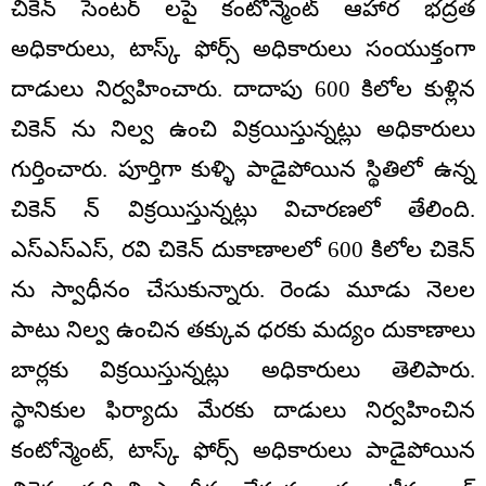
చికెన్ సెంటర్ లపై కంటోన్మెంట్ ఆహార భద్రత
అధికారులు, టాస్క్ ఫోర్స్ అధికారులు సంయుక్తంగా
దాడులు నిర్వహించారు. దాదాపు 600 కిలోల కుళ్లిన
చికెన్ ను నిల్వ ఉంచి విక్రయిస్తున్నట్లు అధికారులు
గుర్తించారు. పూర్తిగా కుళ్ళి పాడైపోయిన స్థితిలో ఉన్న
చికెన్ న్ విక్రయిస్తున్నట్లు విచారణలో తేలింది.
ఎస్ఎస్ఎస్, రవి చికెన్ దుకాణాలలో 600 కిలోల చికెన్
ను స్వాధీనం చేసుకున్నారు. రెండు మూడు నెలల
పాటు నిల్వ ఉంచిన తక్కువ ధరకు మద్యం దుకాణాలు
బార్లకు విక్రయిస్తున్నట్లు అధికారులు తెలిపారు.
స్థానికుల ఫిర్యాదు మేరకు దాడులు నిర్వహించిన
కంటోన్మెంట్, టాస్క్ ఫోర్స్ అధికారులు పాడైపోయిన