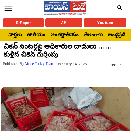
E-Paper
AP
Youtube
వార్తలు
జాతీయం
అంతర్జాతీయం
తెలంగాణ
ఆంధ్రప్రదేశ్
చికెన్ సెంటర్లపై అధికారుల దాడులు ……
కుళ్లిన చికెన్ గుర్తింపు
Published By
Voice Today Team
February 14, 2025
109