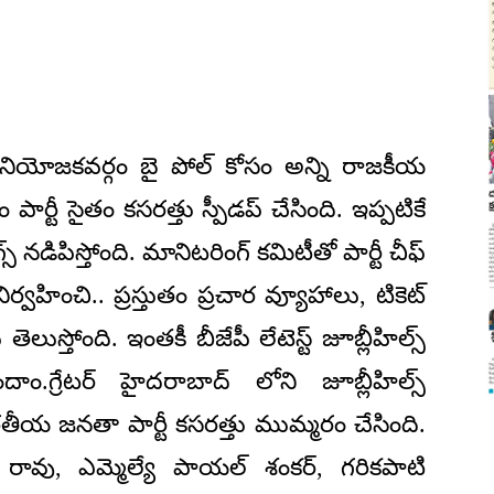
్ నియోజకవర్గం బై పోల్ కోసం అన్ని రాజకీయ
పార్టీ సైతం కసరత్తు స్పీడప్ చేసింది. ఇప్పటికే
్ నడిపిస్తోంది. మానిటరింగ్ కమిటీతో పార్టీ చీఫ్
్వహించి.. ప్రస్తుతం ప్రచార వ్యూహాలు, టికెట్
 తెలుస్తోంది. ఇంతకీ బీజేపీ లేటెస్ట్ జూబ్లీహిల్స్
ం.గ్రేటర్ హైదరాబాద్ లోని జూబ్లీహిల్స్
ీయ జనతా పార్టీ కసరత్తు ముమ్మరం చేసింది.
రావు, ఎమ్మెల్యే పాయల్ శంకర్, గరికపాటి