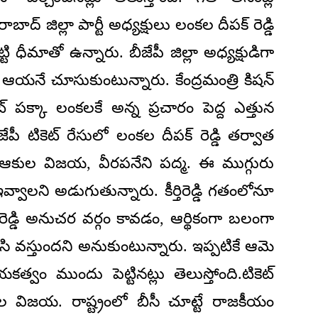
ాద్ జిల్లా పార్టీ అధ్యక్షులు లంకల దీపక్ రెడ్డి
 ధీమాతో ఉన్నారు. బీజేపీ జిల్లా అధ్యక్షుడిగా
 ఆయనే చూసుకుంటున్నారు. కేంద్రమంత్రి కిషన్
ెట్ పక్కా లంకలకే అన్న ప్రచారం పెద్ద ఎత్తున
జేపీ టికెట్ రేసులో లంకల దీపక్ రెడ్డి తర్వాత
రెడ్డి, ఆకుల విజయ, వీరపనేని పద్మ. ఈ ముగ్గురు
లని అడుగుతున్నారు. కీర్తిరెడ్డి గతంలోనూ
్ రెడ్డి అనుచర వర్గం కావడం, ఆర్థికంగా బలంగా
ి వస్తుందని అనుకుంటున్నారు. ఇప్పటికే ఆమె
వం ముందు పెట్టినట్లు తెలుస్తోంది.టికెట్
 విజయ. రాష్ట్రంలో బీసీ చూట్టే రాజకీయం