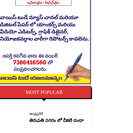
MOST POPULAR
ఆంధ్రప్రదేశ్
తిరుపతి నగరం లో చీకటి దందా