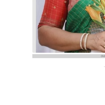
Old
-