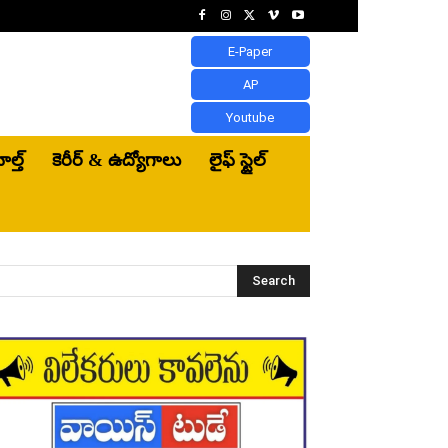
E-Paper
AP
Youtube
ెల్త్‌
కెరీర్ & ఉద్యోగాలు
లైఫ్ స్టైల్
Search