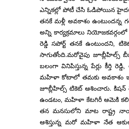
ఎన్నికల్లో పోటీ చేసి ఓడిపోయిన హైదరాబ
తనకే మళ్లీ అవకాశం ఉంటుందన్న గట్టి
అన్ని కార్యక్రమాలు నియోజకవర్గంలో
రెడ్డి సపోర్ట్ తనకే ఉంటుందని, టిక
సాగుతోంది.మరోవైపు జూబ్లీహిల్స్ బీ
బలంగా వినిపిస్తున్న పేర్లు కీర్తి 
మహిళా కోటాలో తమకు అవకాశం ఇవ్వా
జూబ్లీహిల్స్ టికెట్ ఆశించారు. కిషన
ఉండటం, మహిళా కేటగిరీ ఆమెకి కలిస
తన మనసులోని మాట రాష్ట్ర నాయకత్
ఆశిస్తున్న మరో మహిళా నేత ఆకుల