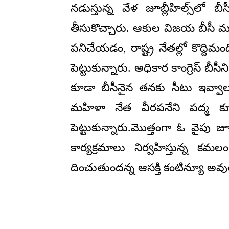
నడుస్తున్న వేళ జూబ్లీహిల్స్‌లో 
తీసుకొచ్చారు. ఆకుల విజయ బీసీ మ
పనిచేయడం, రాష్ట్ర నేతల్లో కొద్ది
పెట్టుకున్నారు. అధికార కాంగ్రెస్ బీస
కూడా బీసీనైన తనకు సీటు ఇవ్వాలని వ
మహిళా నేత వీరపనేని పద్మ కూడా ట
పెట్టుకున్నారు.మొత్తంగా ఓ వైపు జ
కార్యక్రమాలు నిర్వహిస్తున్న కమలం
దించుతుందన్న ఆసక్తి కంటిన్యూ అవుత