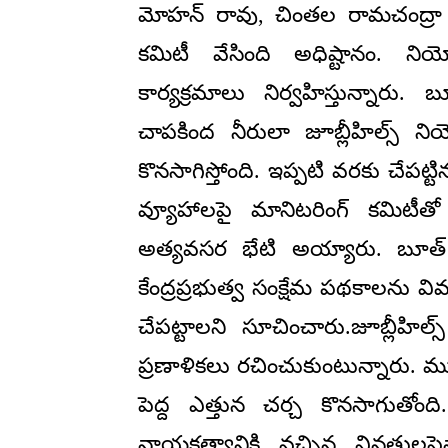
మోహన్ రావు, చింతల రామచంద్రా రె
కమిటీ వేసింది అధిష్టానం. నియ
కార్యక్రమాలు నిర్వహిస్తున్నారు
చాపకింద నీరులా జూబ్లీహిల్స్ న
కొనసాగిస్తోంది. ఇప్పటి వరకు చేపట
వ్యూహాలపై మానిటరింగ్ కమిటీతో ర
అత్యవసర భేటి అయ్యారు. బూత్ ల
కేంద్రప్రభుత్వ సంక్షేమ పథకాలను వ
చేపట్టాలని సూచించారు.జూబ్లీహిల్
ప్రణాళికలు రచించుకుంటున్నారు. ము
పెద్ద ఎత్తున చర్చ కొనసాగుతోంద
నాయకత్వానికి వచ్చిన వినతులపైనా