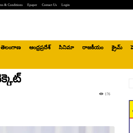
ms & Conditions
Epaper
Contact Us
Login
తెలంగాణ
ఆంధ్రప్రదేశ్
సినిమా
రాజకీయం
క్రైమ్
హ
్కెట్
176