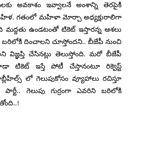
బీసీలకు అవకాశం ఇవ్వాలనే అంశాన్ని తెరపైకి
హిళ. గతంలో మహిళా మోర్చా అధ్యక్షురాలిగా
మంది మద్దతు ఉండటంతో టికెట్ ఇస్తారన్న ఆశలు
ీని బరిలోకి దించాలని చూస్తోందని.. బీజేపీ నుంచి
ిజ్ఞప్తి చేసినట్లు తెలుస్తోంది. మరో బీజేపీ
ికెట్ ఇస్తే పోటీ చేస్తానంటూ రిక్వెస్ట్
ూబ్లీహిల్స్ లో గెలుపుకోసం వ్యూహాలు రచిస్తూ
 పార్టీ.. గెలుపు గుర్రంగా ఎవరిని బరిలోకి
ోంది..!