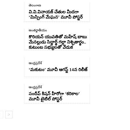
తెలంగాణ
వి.వి.వినాయక్ చేతుల మీదగా
‘మిస్సింగ్ మేఘన’ మూవీ పోస్టర్
అంతర్జాతీయం
కొరియన్ యువతితో మహేష్ బాబు
మేనల్లుడు సిద్ధార్థ్ గల్లా నిశ్చితార్థం..
కుటుంబ సభ్యులతో వేడుక
ఆంధ్రప్రదేశ్
‘మకుటం’ మూవీ ఆగస్ట్ 14న రిలీజ్
ఆంధ్రప్రదేశ్
సందీప్ కిషన్ హీరోగా ‘కరికాల’
మూవీ టైటిల్ పోస్టర్