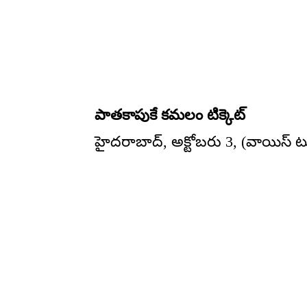
పాతకాపుకే కమలం టిక్కెట్
హైదరాబాద్, అక్టోబరు 3, (వాయిస్ టు