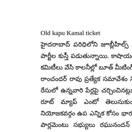
Old kapu Kamal ticket
హైదరాబాద్ పరిధిలోని జూబ్లీహిల్స
పార్టీల కుస్తీ పడుతున్నాయి. కాషాయం 
కమిటీలు వేసి కాలనీల్లో బూత్ మీటింగ్స
రాంచందర్ రావు ప్రత్యేక సమావేశం నిర
రేసులో ఉన్నవారి పేర్లపై చర్చించినట్లు
రూట్ మ్యాప్ ఎంటో తెలుసుకుందా
నియోజకవర్గం ఉప ఎన్నిక కోసం భారత
పార్లమెంటు సభ్యులు రఘునందన్ 