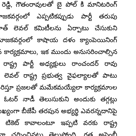
డ్డి, గౌతంరావులతో బై పోల్ కి మానిటరింగ్
ోజకవర్గంలో ఎప్పటికప్పుడు పార్టీ తరుపు
. బూత్ లెవల్ కమిటీలను ఏర్పాటు చేసుకుని
ియోజకవర్గంలో కాషాయ దళం క్యాంపెయినింగ్
్టిన కార్యక్రమాలు, ఇక ముందు అనుసరించాల్సిన
ాష్ట్ర పార్టీ అధ్యక్షులు రాంచందర్ రావు
ెవల్ రాష్ట్ర ప్రభుత్వ వైఫల్యాలతో పాటు
ివరిస్తూ ప్రజలతో మమేకమయ్యేలా కార్యక్రమాుల
స్ ఓటర్ నాడీ తెలుసుకుని అందుకు తగ్గట్లు
ఖ్యంగా బీజేపీ తరపున అభ్యర్థి ఎవరన్నదానిపై
ి. టికెట్ కావాలంటూ ఇప్పటి వరకు రాష్ట్ర
 చర్చించినట్లు తెలుస్తోంది. గత అసెంబ్లీ