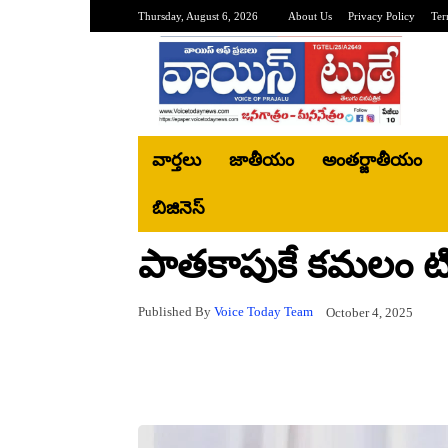
Thursday, August 6, 2026
About Us
Privacy Policy
Ter
వార్తలు
జాతీయం
అంతర్జాతీయం
బిజినెస్‌
పాతకాపుకే కమలం టిక
Published By
Voice Today Team
October 4, 2025