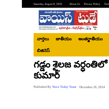
Saturday, August 8, 2026
About Us
Privacy Policy
Ter
వార్తలు
జాతీయం
అంతర్జాతీయం
బిజినెస్‌
గడ్డం శైలజ వర్ధంతిలో 
కుమార్
Published By
Voice Today Team
December 26, 2024