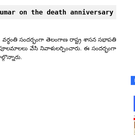
umar on the death anniversary of G
వ వర్ధంతి సందర్భంగా తెలంగాణ రాష్ట్ర శాసన సభాపతి
కి పూలమాలలు వేసి నివాళులర్పించారు. ఈ సందర్భంగా
్గొన్నారు.