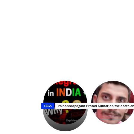
Upasana:
భర్తపై
రివెంజ్
TAGS
Palnonnagadgam Prasad Kumar on the death ann
తీర్చుకున్న
ఉపాసన..
పాపం
రామ్
చరణ్