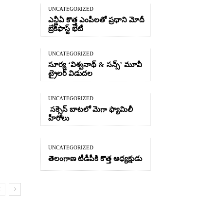
UNCATEGORIZED
ఎన్డీఏ కొత్త ఎంపీలతో ప్రధాని మోదీ
బ్రేక్‌ఫాస్ట్ భేటీ
UNCATEGORIZED
సూర్య ‘విశ్వనాథ్ & సన్స్’ మూవీ
ట్రైలర్ విడుదల
UNCATEGORIZED
సక్సెస్ బాటలో మెగా ఫ్యామిలీ
హీరోలు
UNCATEGORIZED
తెలంగాణ టీడీపీకి కొత్త అధ్యక్షుడు