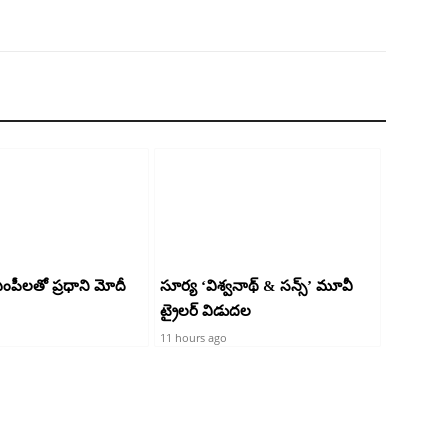
 ఎంపీలతో ప్రధాని మోదీ
సూర్య ‘విశ్వనాథ్ & సన్స్’ మూవీ
ట్రైలర్ విడుదల
11 hours ago