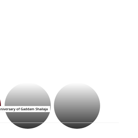
భగవంతుని
కేజీఎఫ్
ప్రసాదం
సినిమాతో
తీర్థం..తులసీదళం
పాన్
లేకుండా
ఇండియా
iversary of Gaddam Shailaja
అసంపూర్ణం
స్టార్
హీరోయిన్‏గా
శ్రీనిధి
శెట్టి.