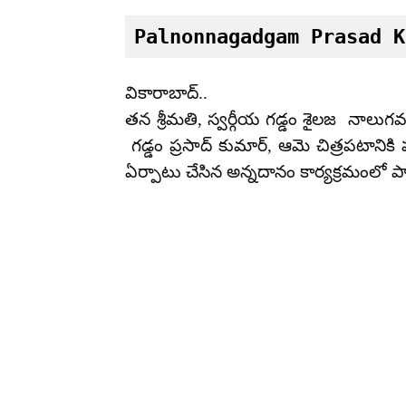
Palnonnagadgam Prasad K
వికారాబాద్..
తన శ్రీమతి, స్వర్గీయ గడ్డం శైలజ నాలుగ
గడ్డం ప్రసాద్ కుమార్, ఆమె చిత్రపటాని
ఏర్పాటు చేసిన అన్నదానం కార్యక్రమంలో పాల