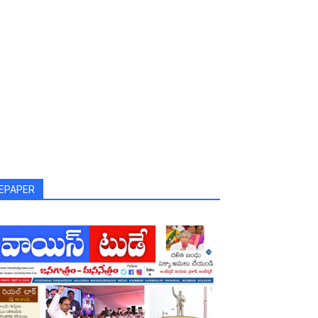
addam Shailaja
EPAPER