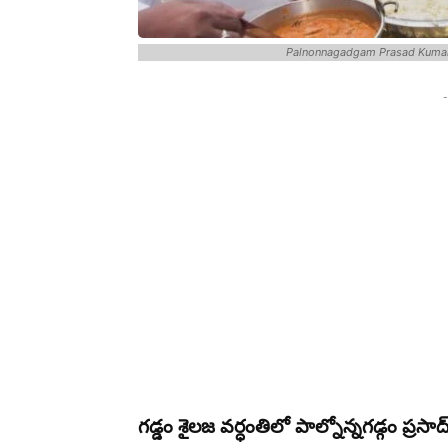
Palnonnagadgam Prasad Kumar 
-
గడ్డం శైలజ వర్ధంతిలో పాల్నోన్నగడ్గం ప్రసా