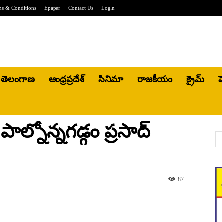
ms & Conditions
Epaper
Contact Us
Login
తెలంగాణ
ఆంధ్రప్రదేశ్
సినిమా
రాజకీయం
క్రైమ్
హ
పాల్నోన్నగడ్గం ప్రసాద్
87