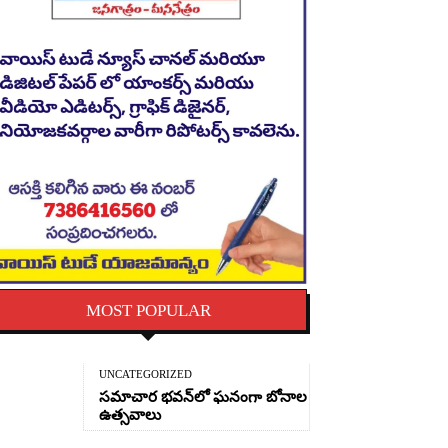
MOST POPULAR
UNCATEGORIZED
సమాచార భవన్‌లో ఘనంగా బోనాల
ఉత్సవాలు