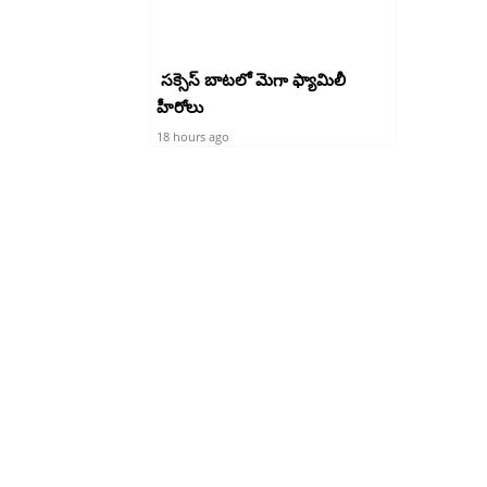
సక్సెస్ బాటలో మెగా ఫ్యామిలీ
హీరోలు
18 hours ago