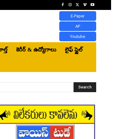
E-Paper
AP
Youtube
ెల్త్‌
కెరీర్ & ఉద్యోగాలు
లైఫ్ స్టైల్
Search