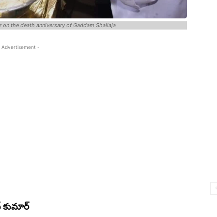
on the death anniversary of Gaddam Shailaja
 Advertisement -
ద్ కుమార్