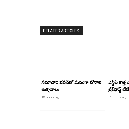
Share
RELATED ARTICLES
సమాచార భవన్‌లో ఘనంగా బోనాల
ఎన్డీఏ కొత్త
ఉత్సవాలు
బ్రేక్‌ఫాస్ట్ భేటీ
10 hours ago
11 hours ago