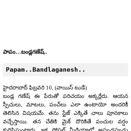
పాపం…బండ్లగణేష్..
Papam..Bandlaganesh..
హైదరాబాద్ ఫిబ్రవరి 10, (వాయిస్ టుడే)
బండ్ల గణేష్ ఈ పేరుతో పరిచయం అక్కర్లేదు. ఆయన
స్పీచులు, మాటలు, పంచ్‌లు ఎలా ఉంటాయో అందరికీ
తెలిసిన విషయమే. తను స్టేజ్ ఎక్కితే చాలు పూనకాలు
వచ్చేస్తాయి. తన చేతికి మైక్ దొరికితే పంచుల వర్షం
కురిపిస్తుంటారు. ఇక సోషల్ మీడియాలో అప్పుడప్పుడు