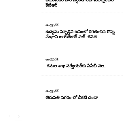
జయశంకర్ సార్ వర్ధంతి నివాళులర్పించిన
కేటీఆర్
ఆంధ్రప్రదేశ్
ఉద్యమ స్ఫూర్తిని జనంలో రగిలించిన గొప్ప
మేధావి జయశంకర్ సార్ :కవిత
ఆంధ్రప్రదేశ్
గనుల శాఖ సర్వేయర్‌కు ఏసీబీ వల..
ఆంధ్రప్రదేశ్
తిరుపతి నగరం లో చీకటి దందా