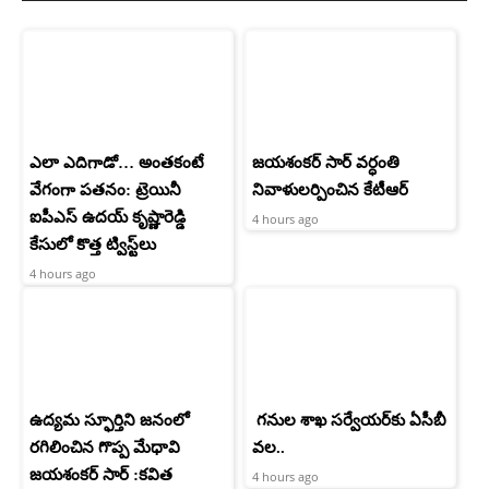
ఎలా ఎదిగాడో… అంతకంటే
జయశంకర్ సార్ వర్ధంతి
వేగంగా పతనం: ట్రెయినీ
నివాళులర్పించిన కేటీఆర్
ఐపీఎస్ ఉదయ్ కృష్ణారెడ్డి
4 hours ago
కేసులో కొత్త ట్విస్ట్‌లు
4 hours ago
ఉద్యమ స్ఫూర్తిని జనంలో
గనుల శాఖ సర్వేయర్‌కు ఏసీబీ
రగిలించిన గొప్ప మేధావి
వల..
జయశంకర్ సార్ :కవిత
4 hours ago