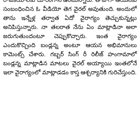
సంబంధించిన ఓ వీడియో తెగ వైరల్ అవుతుంది. అందులో
తాను ఇన్నేళ్ల తర్వాత ఏదో వైరాగ్యం తెచ్చుకున్నట్లు
అనిపిస్తున్నారు. నా తలరాత నేను ఏం మాట్లాడినా అలా
జరుగుతుందంటూ చెప్పుకొచ్చారు. ఇంత వైరాగ్యం
ఎందుకొచ్చింది బండ్లన్న అంటూ ఆయన అభిమానులు
కామెంట్స్ చేశారు. గబ్బర్ సింగ్ రీ రిలీజ్ హంగామాలో
బండ్లన్న మాట్లాడిన మాటలు వైరల్ అయ్యాయి ఇంతలోనే
ఇలా వైరాగ్యంలో మాట్లాడడం కాస్త ఆశ్చర్యానికి గురిచేస్తుంది.