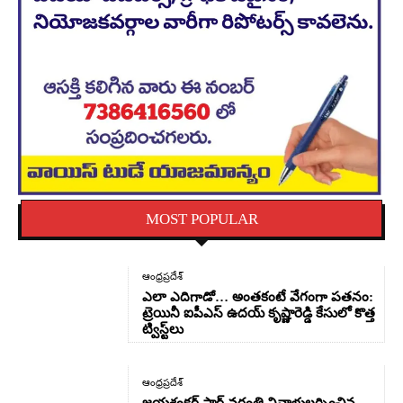
MOST POPULAR
ఆంధ్రప్రదేశ్
ఎలా ఎదిగాడో… అంతకంటే వేగంగా పతనం:
ట్రెయినీ ఐపీఎస్ ఉదయ్ కృష్ణారెడ్డి కేసులో కొత్త
ట్విస్ట్‌లు
ఆంధ్రప్రదేశ్