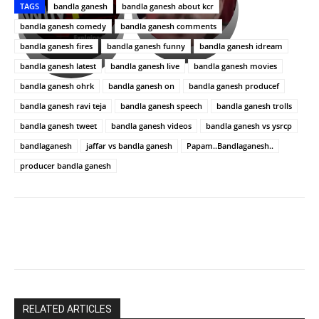
TAGS
bandla ganesh
bandla ganesh about kcr
లేకుండా
రివెంజ్
ఇండియా
అసంపూర్ణం
తీర్చుకున్న
స్టార్
bandla ganesh comedy
bandla ganesh comments
ఉపాసన..
హీరోయిన్‏గా
bandla ganesh fires
bandla ganesh funny
bandla ganesh idream
పాపం
శ్రీనిధి
bandla ganesh latest
bandla ganesh live
bandla ganesh movies
రామ్
శెట్టి.
చరణ్
bandla ganesh ohrk
bandla ganesh on
bandla ganesh producef
bandla ganesh ravi teja
bandla ganesh speech
bandla ganesh trolls
bandla ganesh tweet
bandla ganesh videos
bandla ganesh vs ysrcp
bandlaganesh
jaffar vs bandla ganesh
Papam..Bandlaganesh..
producer bandla ganesh
RELATED ARTICLES