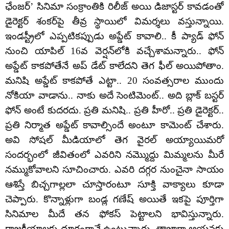
ఛేంజర్’ సినిమా సంక్రాంతికి రిలీజ్ అయి డిజాస్టర్‌ కావడంతో
డైరెక్టర్ శంకర్‌పై తీవ్ర స్థాయిలో విమర్శలు వస్తున్నాయి.
ఇండస్ట్రీలో ఎప్పటికప్పుడు అప్డేట్ కావాలి.. కీ ప్యాడ్ ఫోన్
నుంచి యాపిల్ 16వ వెర్షన్‌లోకి వచ్చేశామన్నారు.. ఫోన్
అప్డేట్ కాకపోతేనే అప్ డేట్ కాలేదని తెగ ఫీల్ అయిపోతాం.
మనిషి అప్డేట్ కాకపోతే ఎట్టా.. 20 సంవత్సరాల ముందు
నోకియా వాడాను.. నాకు అదే సెంటిమెంట్.. అది బ్లాక్ బస్టర్
ఫోన్ అంటే కుదరదు. ప్రతి మనిషి.. ప్రతి హీరో.. ప్రతి డైరెక్టర్..
ప్రతి నిర్మాత అప్డేట్ కావాల్సిందే అంటూ కామెంట్ చేశారు.
అవి సోషల్ మీడియాలో తెగ వైరల్ అయ్యాయిమరో
సందర్భంలో జీవితంలో ఎవరిని నమ్మొద్దు మిమ్మలను మీరే
నమ్ముకోవాలని సూచించారు. ఎవరి దగ్గర నుంచైనా సాయం
ఆశిస్తే బిచ్చగాల్లలా చూస్తారంటూ సూక్తి వాక్యాలు కూడా
చెప్పారు. కొన్నాళ్లుగా బండ్ల గణేష్ అయితే ఇకపై పూర్తిగా
సినిమాల మీదే తన ఫోకస్ పెట్టాలని భావిస్తున్నారు.
రాజకీయాలకు దూరంగానే ఉంటున్నారు. తాజాగా ఆయనకు