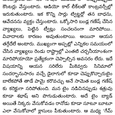
కౌంటర్లు వేస్తుంటారు. ఆడియో కాల్ లీక్‌లతో కాంట్రవర్సీల్లో
ఇరుకుతుంటారు. ఇక కొన్ని సార్లు ట్విట్టర్లో తన బాధను,
ఆవేదనను వ్యక్తం చేస్తుంటారు. ఒక్కోసారి బండ్ల గణేష్ చేసిన
వ్యాఖ్యలు, పెట్టిన ట్వీట్లు సంచలనంగా మారిపోయి..
వివాదాలకు కారణం అవుతుంటాయి. అయినా ఆయన
తగ్గేదేలే అంటారు. ముఖ్యంగా అప్పట్లో ఎన్నికల సమయంలో
చేసిన వ్యాఖ్యలు రెండు రాష్ట్రాల్లో ఎంతటి చర్చనీయాంశంగా
మారిపోయాయో ప్రత్యేకంగా చెప్పాల్సిన అవసరం లేదు. ఇదే
విషయాన్ని ఆయన సరిలేరు మీకెవ్వరు సినిమాలో
సందర్భానుసారం వచ్చే డైలాగులో కూడా చెప్పుకొచ్చారుటైం
బాలేకపోతే తాడే పామై కరొవచ్చు అనే సామెత బండ్ల గణేష్
కు కరెక్టుగా సరిపోతుంది. మన టైం నడిచినప్పుడు శత్రువు
కూడా శభాష్ అని పొగుడుతుంటారు. అదే టైం బ్యాడ్
అయితే నిక్కరు వేసుకోవడం రానోడు కూడా సూటూ బూటూ
ఎలా వేసుకోవాలో క్లాసులు పీకుతుంటారు. ఆ మధ్య ‘గేమ్