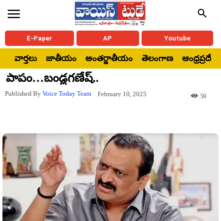
E-Paper
AP
Youtube
వార్తలు
జాతీయం
అంతర్జాతీయం
తెలంగాణ
ఆంధ్రప్రదేశ్
పాపం…బండ్లగణేష్..
Published By
Voice Today Team
February 10, 2025
50