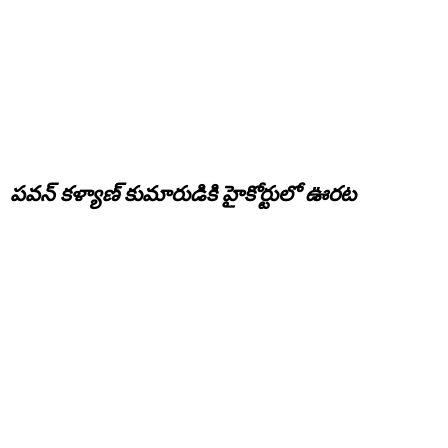
పవన్ కళ్యాణ్ కుమారుడికి హైకోర్టులో ఊరట