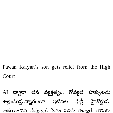
Pawan Kalyan’s son gets relief from the High
Court
AI ద్వారా తన వ్యక్తిత్వం, గోప్యత హక్కులను
ఉల్లంఘిస్తున్నారంటూ ఇటీవల ఢిల్లీ హైకోర్టును
ఆశ్రయించిన డిప్యూటీ సీఎం పవన్ కళ్యాణ్ కొడుకు