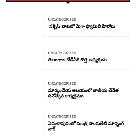
UNCATEGORIZED
సక్సెస్ బాటలో మెగా ఫ్యామిలీ హీరోలు
UNCATEGORIZED
తెలంగాణ టీడీపీకి కొత్త అధ్యక్షుడు
UNCATEGORIZED
మార్కండేయ ఆలయంలో జాతీయ చేనేత
దినోత్సవ కార్యక్రమం
UNCATEGORIZED
ఏదులాపురంలో మంత్రి పొంగులేటి మార్నింగ్
వాక్