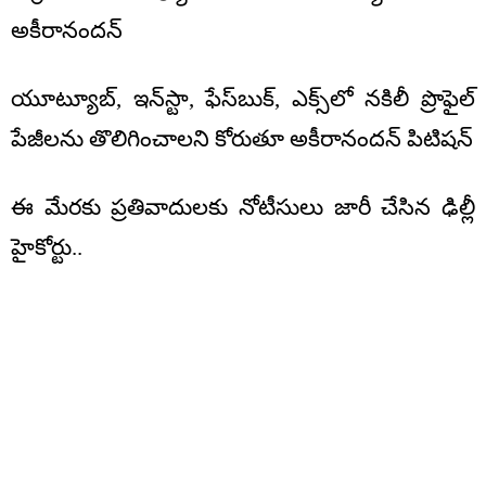
అకీరానందన్‌
యూట్యూబ్‌, ఇన్‌స్టా, ఫేస్‌బుక్‌, ఎక్స్‌లో నకిలీ ప్రొఫైల్
పేజీలను తొలిగించాలని కోరుతూ అకీరానందన్‌ పిటిషన్‌
ఈ మేరకు ప్రతివాదులకు నోటీసులు జారీ చేసిన ఢిల్లీ
హైకోర్టు..