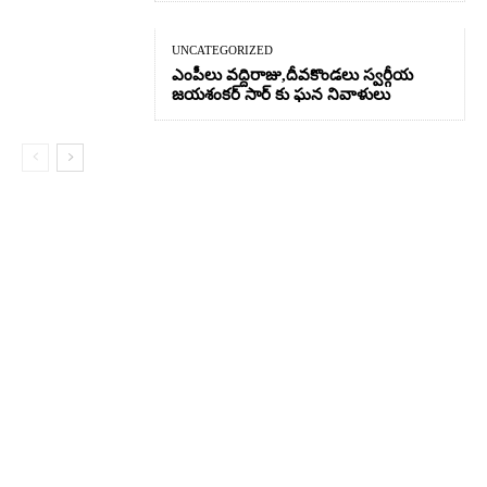
UNCATEGORIZED
ఎంపీలు వద్దిరాజు,దీవకొండలు స్వర్గీయ
జయశంకర్ సార్ కు ఘన నివాళులు