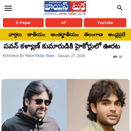
E-Paper
AP
Youtube
వార్తలు
జాతీయం
అంతర్జాతీయం
తెలంగాణ
ఆంధ్రప్రదేశ్
పవన్ కళ్యాణ్ కుమారుడికి హైకోర్టులో ఊరట
Published By
Voice Today Team
January 27, 2026
40