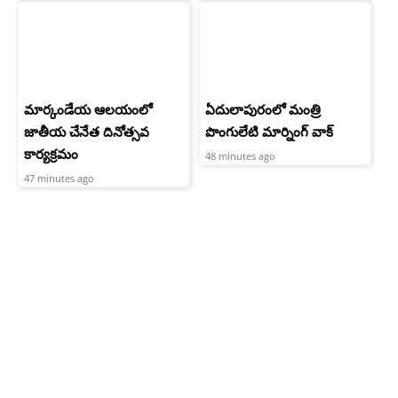
మార్కండేయ ఆలయంలో
ఏదులాపురంలో మంత్రి
జాతీయ చేనేత దినోత్సవ
పొంగులేటి మార్నింగ్ వాక్
కార్యక్రమం
48 minutes ago
47 minutes ago