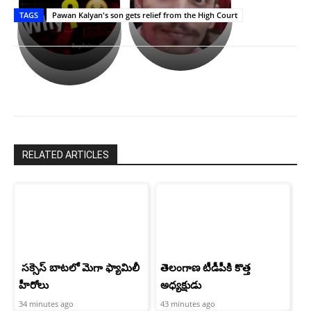
తీర్థం..తులసీదళం
భర్తపై
పాన్
TAGS
Pawan Kalyan's son gets relief from the High Court
లేకుండా
రివెంజ్
ఇండియా
అసంపూర్ణం
తీర్చుకున్న
స్టార్
ఉపాసన..
హీరోయిన్‏గా
పాపం
శ్రీనిధి
రామ్
శెట్టి.
చరణ్
RELATED ARTICLES
సక్సెస్ బాటలో మెగా ఫ్యామిలీ
తెలంగాణ టీడీపీకి కొత్త
హీరోలు
అధ్యక్షుడు
34 minutes ago
43 minutes ago