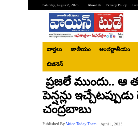
Saturday, August 8, 2026
About Us
Privacy Policy
Ter
వార్తలు
జాతీయం
అంతర్జాతీయం
బిజినెస్‌
ప్రజలే ముందు.. ఆ 
పెన్షన్లు ఇచ్చేటప్పుడ
చంద్రబాబు
Published By
Voice Today Team
April 1, 2025