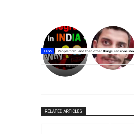
Upasana:
భర్తపై
రివెంజ్
TAGS
People first.. and then other things Pensions s
తీర్చుకున్న
ఉపాసన..
పాపం
రామ్
చరణ్
Share
RELATED ARTICLES