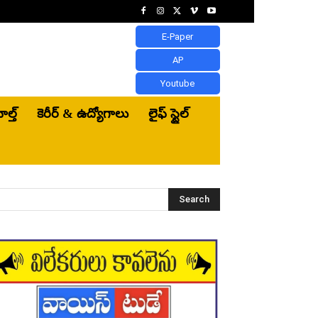
E-Paper
AP
Youtube
ెల్త్‌
కెరీర్ & ఉద్యోగాలు
లైఫ్ స్టైల్
Search