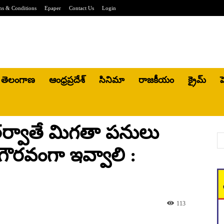
ms & Conditions
Epaper
Contact Us
Login
తెలంగాణ
ఆంధ్రప్రదేశ్
సినిమా
రాజకీయం
క్రైమ్
హ
తర్వాతే మిగతా పనులు
ు గౌరవంగా ఇవ్వాలి :
113