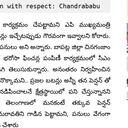
n with respect: Chandrababu
ే కార్యక్రమం చేపట్టామని ఎపి ముఖ్యమంత్రి
న్లు ఇచ్చేటప్పుడు గౌరవంగా ఇవ్వాలని కోరారు.
నులు అని అన్నారు. బాపట్ల జిల్లా చినగంజాం
్ భరోసా ఫించన్ల పంపిణీ కార్యక్రమంలో సిఎం
ిగి తెలుసుకున్నారు. అనంతరం నిర్వహించిన
క్కామని.. ప్రజల బటన్లు అన్నీ తన పెన్షన్ తో
ంచాలనే క్షేత్రస్థాయిలో పని చేస్తున్నానని
ైన తెలంగాణలో మనకంటే తక్కువ పెన్షన్
 అమరావతిని గాడిన పెట్టామని, పనులు వేగంగా
 చేశారు