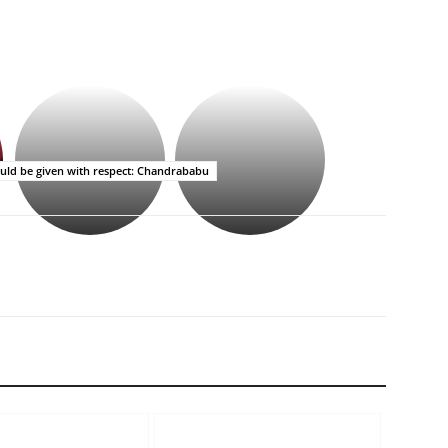
భగవంతుని
కేజీఎఫ్
ప్రసాదం
సినిమాతో
తీర్థం..తులసీదళం
పాన్
లేకుండా
ఇండియా
hould be given with respect: Chandrababu
అసంపూర్ణం
స్టార్
హీరోయిన్‏గా
శ్రీనిధి
శెట్టి.