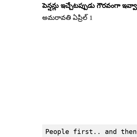
పెన్షన్లు ఇచ్చేటప్పుడు గౌరవంగా ఇవ్వ
అమరావతి ఏప్రిల్ 1
People first.. and then