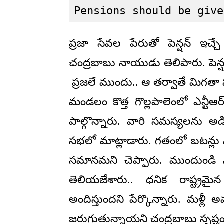
Pensions should be give
ప్రజా సేవల పేరుతో పెన్షన్ ఇచ్చ
చంద్రబాబు నాయుడు తెలిపారు. పెన్ష
ప్రజలే ముందు.. ఆ తర్వాతే మిగతా ప
మండలం కొత్త గొల్లపాలెంలో ఎన్టీఆర
పాల్గొన్నారు. వారి సమస్యలను అడ
సభలో మాట్లాడారు. గతంలో బటన్లు నొ
సమానమని చెప్పారు. ముందుండి నడిపి
తెలియజేశారు.. ధనిక రాష్ట్రమ
అందిస్తుందని పేర్కొన్నారు. మళ్లీ
జరుగుతున్నాయని చంద్రబాబు స్పష్టం