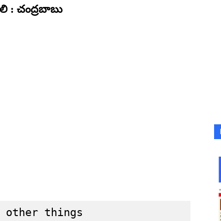
ాలి : చంద్రబాబు
 other things
