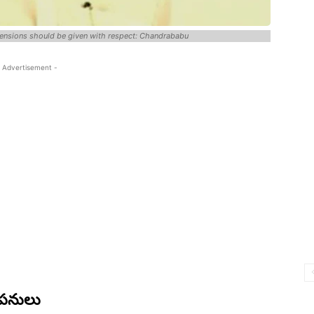
 Pensions should be given with respect: Chandrababu
 Advertisement -
 పనులు