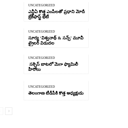
UNCATEGORIZED
ఎన్డీఏ కొత్త ఎంపీలతో ప్రధాని మోదీ
బ్రేక్‌ఫాస్ట్ భేటీ
UNCATEGORIZED
సూర్య ‘విశ్వనాథ్ & సన్స్’ మూవీ
ట్రైలర్ విడుదల
UNCATEGORIZED
సక్సెస్ బాటలో మెగా ఫ్యామిలీ
హీరోలు
UNCATEGORIZED
తెలంగాణ టీడీపీకి కొత్త అధ్యక్షుడు