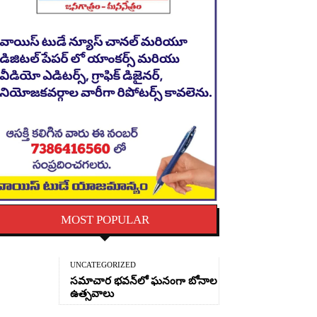
MOST POPULAR
UNCATEGORIZED
సమాచార భవన్‌లో ఘనంగా బోనాల
ఉత్సవాలు