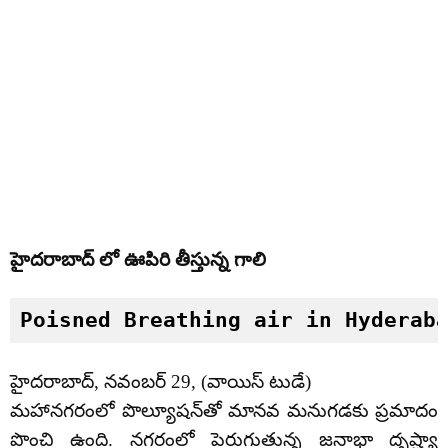
హైదరాబాద్ లో ఊపిరి తీస్తున్న గాలి
Poisned Breathing air in Hyderab
హైదరాబాద్, నవంబర్ 29, (వాయిస్ టుడే)
మహానగరంలో పొల్యూషన్‌తో మానవ మనుగడకు ప్రమాదం
పొంచి ఉంది. నగరంలో పెరుగుతున్న జనాభా దృష్ట్యా