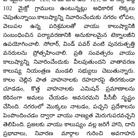
102 మైక్రో గ్రాములు ఉంటున్నట్లు అధికారిక లెక్కలు
చెపుతున్నాయి.కాలుష్యాన్ని నివారించేందుకు నగరం లోపల,
వెలుపల ఉన్న పరిశ్రమలతో వాయు కాలుష్యానికి
సంబంధించిన పర్యావరణానికి అనుకూలమైన టెక్నాలజీని
ఉపయోగించాలి. సోలార్, విండ్ పవర్ వంటి పునరుత్పత్తి
వనరులను ప్రోత్సహించాలి. ప్రతి సంవత్సరం వాయు
కాలుష్యాన్ని నివారించేందుకు వీలవుతుందని వాతావరణ
కాలుష్య నియంత్రణ మండలి సభ్యులు చెబుతున్నారు.
కాలం చెల్లిన పాత వాహనాలకు రహదారపై తిరగకుండా
చూడడం, కొత్త వాహనాలకు ఎమిషన్ ప్రమాణాలను
కఠినంగా అమలు చేయడం అవసరమని పీసీబీ సృష్టం
చేసింది. నగరంలో మొక్కలు నాటడం, పచ్చని ప్రదేశాలను
పెంపొందించడం ద్వారా వాయు నాణ్యత మెరుగుపరవచ్చని
తెలిపింది. ప్రజలకు వాయు కాలుష్యం వల్ల జరిగే హాని, దాని
ప్రభావాలు, నివారణ మార్గాల గురించి అవగాహన