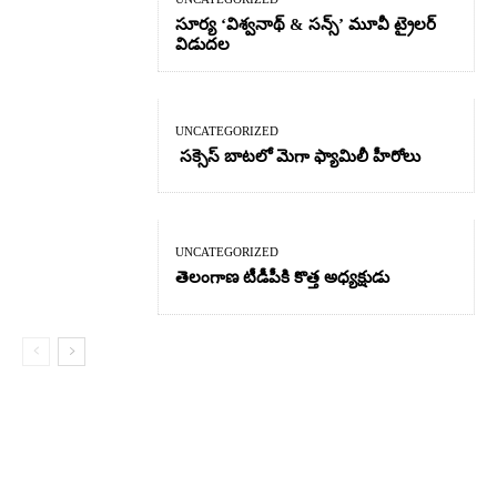
సూర్య ‘విశ్వనాథ్ & సన్స్’ మూవీ ట్రైలర్
విడుదల
UNCATEGORIZED
సక్సెస్ బాటలో మెగా ఫ్యామిలీ హీరోలు
UNCATEGORIZED
తెలంగాణ టీడీపీకి కొత్త అధ్యక్షుడు