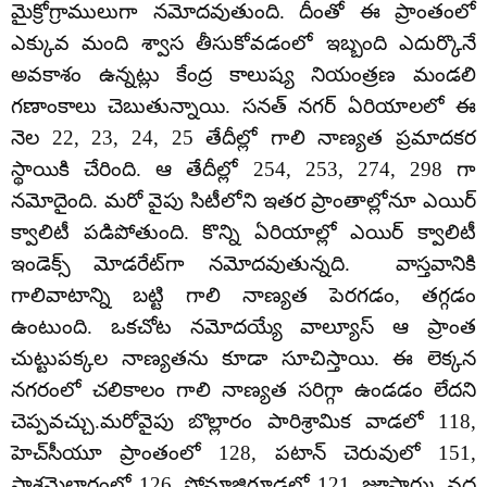
మైక్రోగ్రాములుగా నమోదవుతుంది. దీంతో ఈ ప్రాంతంలో
ఎక్కువ మంది శ్వాస తీసుకోవడంలో ఇబ్బంది ఎదుర్కొనే
అవకాశం ఉన్నట్లు కేంద్ర కాలుష్య నియంత్రణ మండలి
గణాంకాలు చెబుతున్నాయి. సనత్ నగర్ ఏరియాలలో ఈ
నెల 22, 23, 24, 25 తేదీల్లో గాలి నాణ్యత ప్రమాదకర
స్థాయికి చేరింది. ఆ తేదీల్లో 254, 253, 274, 298 గా
నమోదైంది. మరో వైపు సిటీలోని ఇతర ప్రాంతాల్లోనూ ఎయిర్
క్వాలిటీ పడిపోతుంది. కొన్ని ఏరియాల్లో ఎయిర్ క్వాలిటీ
ఇండెక్స్ మోడరేట్‌గా నమోదవుతున్నది. వాస్తవానికి
గాలివాటాన్ని బట్టి గాలి నాణ్యత పెరగడం, తగ్గడం
ఉంటుంది. ఒకచోట నమోదయ్యే వాల్యూస్ ఆ ప్రాంత
చుట్టుపక్కల నాణ్యతను కూడా సూచిస్తాయి. ఈ లెక్కన
నగరంలో చలికాలం గాలి నాణ్యత సరిగ్గా ఉండడం లేదని
చెప్పవచ్చు.మరోవైపు బొల్లారం పారిశ్రామిక వాడలో 118,
హెచ్‌సీయూ ప్రాంతంలో 128, పటాన్ చెరువులో 151,
పాశమైలారంలో 126, సోమాజిగూడలో 121, జూపార్కు వద్ద