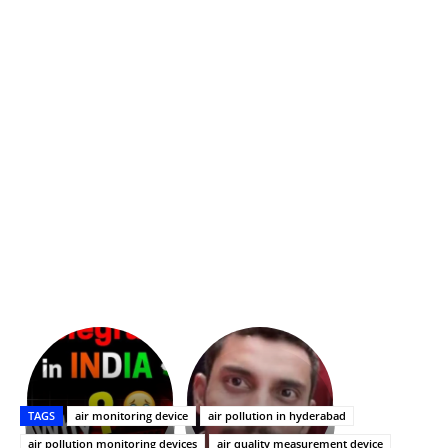
భగవంతుని
కేజీఎఫ్
ప్రసాదం
Upasana:
సినిమాతో
తీర్థం..తులసీదళం
భర్తపై
పాన్
TAGS
air monitoring device
air pollution in hyderabad
లేకుండా
రివెంజ్
ఇండియా
అసంపూర్ణం
తీర్చుకున్న
స్టార్
air pollution monitoring devices
air quality measurement device