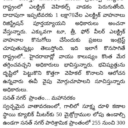
రాష్ట్రంలో ఎలక్ట్రిక్ వెహికల్స్ వాడకం పెరుగుతోంది.
దాదాపుగా ఇప్పటివరకు 1 లక్షా70వేల ఎలక్ట్రిక్ వాహనాలు
రిజిస్ట్రేషన్ పూర్తయ్యాయని అధికారులు అంచనా
వేస్తున్నారు. ఎక్కువగా టూ, త్రీ, ఫోర్ వీలర్ ఎలక్ట్రిక్
వాహనాల కొనుగోలు చేసేందుకు ప్రజలు ఇంట్రెస్ట్
చూపుతున్నట్లు తెలుస్తోంది. ఇది ఇలాగే కొనసాగితే
రాష్ట్రంలో.. హైదరాబాద్లో వాయు కాలుష్యం కొంత మేర
తగ్గించవచ్చని అధికారులు భావిస్తున్నారు. భవిష్యత్తును
దృష్టిలో పెట్టుకొని కొత్తగా వెహికల్ కొనాలని ఆలోచన
ఉన్నవారు ఈవీ వైపు మోగ్గుచూపాలని సూచిస్తున్నారు
అధికారులు.
సనత్ నగర్ ప్రాంతం… మహానరకం
స్వచ్ఛమైన వాతావరణంలో, గాలిలో సూక్ష్మ దూళి కణాల
స్థాయి క్యూబిక్ మీటర్‌కు 50 మైక్రోగ్రాముల లోపు ఉండాల్సి
ఉండగా సనత్ నగర్ పారిశ్రామిక ప్రాంతంలో 255 నుంచి 300