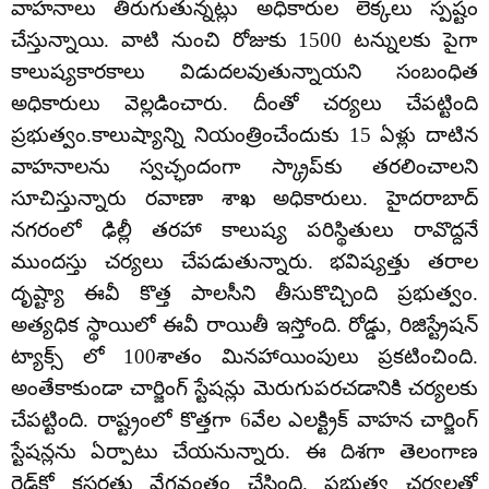
వాహనాలు తిరుగుతున్నట్లు అధికారుల లెక్కలు స్పష్టం
చేస్తున్నాయి. వాటి నుంచి రోజుకు 1500 టన్నులకు పైగా
కాలుష్యకారకాలు విడుదలవుతున్నాయని సంబంధిత
అధికారులు వెల్లడించారు. దీంతో చర్యలు చేపట్టింది
ప్రభుత్వం.కాలుష్యాన్ని నియంత్రించేందుకు 15 ఏళ్లు దాటిన
వాహనాలను స్వచ్ఛందంగా స్క్రాప్‌కు తరలించాలని
సూచిస్తున్నారు రవాణా శాఖ అధికారులు. హైదరాబాద్‌
నగరంలో ఢిల్లీ తరహా కాలుష్య పరిస్థితులు రావొద్దనే
ముందస్తు చర్యలు చేపడుతున్నారు. భవిష్యత్తు తరాల
దృష్ట్యా ఈవీ కొత్త పాలసీని తీసుకొచ్చింది ప్రభుత్వం.
అత్యధిక స్థాయిలో ఈవీ రాయితీ ఇస్తోంది. రోడ్డు, రిజిస్ట్రేషన్
ట్యాక్స్ లో 100శాతం మినహాయింపులు ప్రకటించింది.
అంతేకాకుండా చార్జింగ్ స్టేషన్లు మెరుగుపరచడానికి చర్యలకు
చేపట్టింది. రాష్ట్రంలో కొత్తగా 6వేల ఎలక్ట్రిక్‌ వాహన చార్జింగ్‌
స్టేషన్లను ఏర్పాటు చేయనున్నారు. ఈ దిశగా తెలంగాణ
రెడ్‌కో కసరత్తు వేగవంతం చేసింది. ప్రభుత్వ చర్యలతో