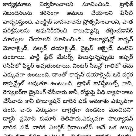
కార్యక్రమాలు నిర్వహించాలని సూచించింది. ట్రాఫిక్
నిబందనలను కఠినంగా అమలు చేయాలని పీసీబీ
హెచ్చరిస్తుంది. ఎలక్ట్రిక్ వాహనాలను ప్రోత్సహించాలని, పాత
పరిశ్రమలను ఆధునికీకరించి కాలుష్యాన్ని తగ్గించడానికి
మార్పులు చేయాలని సూచించింది.. పొల్యూషన్లో కార్బన్
మోనాక్సైడ్, సల్ఫర్ డయాక్సైడ్, నైట్రస్ ఆక్సైడ్ వంటివి
ఉంటాయి. పార్టీ ప్లేట్ మేటర్స్ పీలుస్తున్నప్పుడు అప్పర్
రెసిపీలో ఫిల్టర్ అవుతుంటాయి. వింటర్ సీజన్లో గాలిలో తేమ
ఎక్కువగా ఉంటుంది. దాంతో కార్బన్ డయాక్సైడ్ ఒకే దగ్గర
కాన్సన్ట్రేట్ అవుతూ ఉంటుంది. ట్రాఫిక్ కానిస్టేబుల్స్ గాని,
రెగ్యులర్‌గా డ్రైవింగ్ చేసేవారు కానీ, రోడ్డుపై వీధి వ్యాపారాలు
చేసేవారు కానీ పొల్యూషన్ బారిన పడే అవకాశం ఎక్కువగా
ఉంది. వారు ఎక్కువగా జాగ్రత్తగా ఉండటం మంచిదని”
డాక్టర్ ప్రమోద్ కుమార్ తెలిపారు.ఎక్కువగా పొల్యూషన్
బారిన పడే వారికి ఎలర్జిక్ రైనాయిటీస్ అనే ఒక జబ్బు