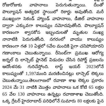
రోజురోజుకు వాహనాలు పెరుగుతున్నాయి. దీంతో
పొల్యూషన్‌ అత్యధిక స్థాయిలో రికార్డు అవుతోంది. మరీ
ముఖ్యంగా సెకండ్‌ హ్యాండ్‌ వాహనాలు, డీజిల్ వాహనాల
ద్వారా ఎక్కువగా కాలుష్యం నమోదవుతోంది. పొల్యూషన్‌
కారణంగా శ్వాసకోస ఇబ్బందులతో మృతుల సంఖ్య
నానాటికి పెరుగుతోంది. నగరంలో వాయు కాలుష్యం
కారణంగా గత 10 ఏళ్లలో 6వేల మందికి పైగా చనిపోయారని
గణాంకాలు చెబుతున్నాయి. రీసెంట్‌గా ప్రముఖ ఆరోగ్య
జర్నల్ ది లాన్సెట్ ప్లానెట్ విడుదల చేసిన రిపోర్ట్ ప్రజలను
ఆదోంళనకు గురిచేస్తోంది. లాస్ట్‌ ఇయర్‌ 2023లోనే
కాలుష్యంతో 1,597మంది మరణించినట్లు లాన్సెట్‌ లెక్కలు
చెబుతున్నాయి.తెలంగాణలో రవాణా శాఖ లెక్కల ప్రకారం
2024 మే 31 నాటికి మొత్తం వాహనాలు ఒక కోటి 65 లక్షల
65 వేల 130 వాహనాలు ఉన్నట్లు రవాణాశాఖ చెబుతోంది.
ఒక్క గ్రేటర్‌ హైదరాబాద్‌ పరిధిలోనే సుమారు 80 లక్షలకు పైన