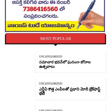
MOST POPULAR
UNCATEGORIZED
సమాచార భవన్‌లో ఘనంగా బోనాల
ఉత్సవాలు
UNCATEGORIZED
ఎన్డీఏ కొత్త ఎంపీలతో ప్రధాని మోదీ బ్రేక్‌ఫాస్ట్
భేటీ
UNCATEGORIZED