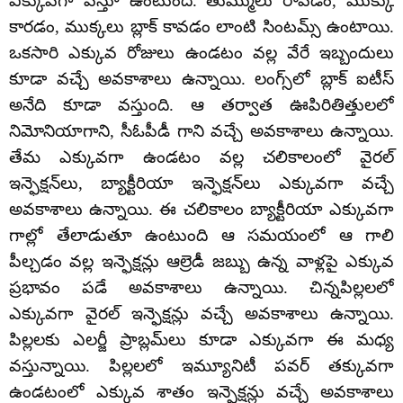
ఎక్కువగా వస్తూ ఉంటుంది. తుమ్ములు రావడం, ముక్కు
కారడం, ముక్కలు బ్లాక్ కావడం లాంటి సింటమ్స్ ఉంటాయి.
ఒకసారి ఎక్కువ రోజులు ఉండటం వల్ల వేరే ఇబ్బందులు
కూడా వచ్చే అవకాశాలు ఉన్నాయి. లంగ్స్‌లో బ్లాక్ ఐటీస్
అనేది కూడా వస్తుంది. ఆ తర్వాత ఊపిరితిత్తులలో
నిమోనియాగాని, సీఓపీడీ గాని వచ్చే అవకాశాలు ఉన్నాయి.
తేమ ఎక్కువగా ఉండటం వల్ల చలికాలంలో వైరల్
ఇన్ఫెక్షన్‌లు, బ్యాక్టీరియా ఇన్ఫెక్షన్‌లు ఎక్కువగా వచ్చే
అవకాశాలు ఉన్నాయి. ఈ చలికాలం బ్యాక్టీరియా ఎక్కువగా
గాల్లో తేలాడుతూ ఉంటుంది ఆ సమయంలో ఆ గాలి
పీల్చడం వల్ల ఇన్ఫెక్షన్లు ఆల్రెడీ జబ్బు ఉన్న వాళ్లపై ఎక్కువ
ప్రభావం పడే అవకాశాలు ఉన్నాయి. చిన్నపిల్లలలో
ఎక్కువగా వైరల్ ఇన్ఫెక్షన్లు వచ్చే అవకాశాలు ఉన్నాయి.
పిల్లలకు ఎలర్జీ ప్రాబ్లమ్‌లు కూడా ఎక్కువగా ఈ మధ్య
వస్తున్నాయి. పిల్లలలో ఇమ్యూనిటీ పవర్ తక్కువగా
ఉండటంలో ఎక్కువ శాతం ఇన్ఫెక్షన్లు వచ్చే అవకాశాలు