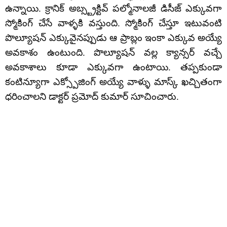
ఉన్నాయి. క్రానిక్ అబ్స్ట్రక్టివ్ పల్మోనాలజీ డిసీజ్ ఎక్కువగా
స్మోకింగ్ చేసే వాళ్ళకి వస్తుంది. స్మోకింగ్ చేస్తూ ఇటువంటి
పొల్యూషన్ ఎక్కువైనప్పుడు ఆ ప్రాబ్లం ఇంకా ఎక్కువ అయ్యే
అవకాశం ఉంటుంది. పొల్యూషన్ వల్ల క్యాన్సర్ వచ్చే
అవకాశాలు కూడా ఎక్కువగా ఉంటాయి. తప్పకుండా
కంటిన్యూగా ఎక్స్పోజింగ్ అయ్యే వాళ్ళు మాస్క్ ఖచ్చితంగా
ధరించాలని డాక్టర్ ప్రమోద్ కుమార్ సూచించారు.