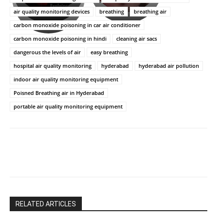
ఉపాసన..
హీరోయిన్‏గా
air quality monitoring devices
breathing
breathing air
పాపం
శ్రీనిధి
carbon monoxide poisoning in car air conditioner
రామ్
శెట్టి.
చరణ్
carbon monoxide poisoning in hindi
cleaning air sacs
dangerous the levels of air
easy breathing
hospital air quality monitoring
hyderabad
hyderabad air pollution
indoor air quality monitoring equipment
Poisned Breathing air in Hyderabad
portable air quality monitoring equipment
RELATED ARTICLES