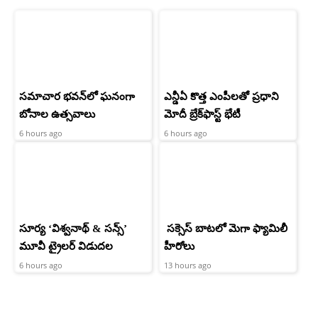
సమాచార భవన్‌లో ఘనంగా
ఎన్డీఏ కొత్త ఎంపీలతో ప్రధాని
బోనాల ఉత్సవాలు
మోదీ బ్రేక్‌ఫాస్ట్ భేటీ
6 hours ago
6 hours ago
సూర్య ‘విశ్వనాథ్ & సన్స్’
సక్సెస్ బాటలో మెగా ఫ్యామిలీ
మూవీ ట్రైలర్ విడుదల
హీరోలు
6 hours ago
13 hours ago