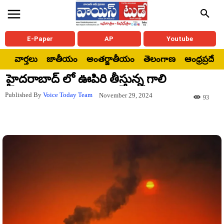
E-Paper
AP
Youtube
వార్తలు
జాతీయం
అంతర్జాతీయం
తెలంగాణ
ఆంధ్రప్రదేశ్
హైదరాబాద్ లో ఊపిరి తీస్తున్న గాలి
Published By
Voice Today Team
November 29, 2024
93