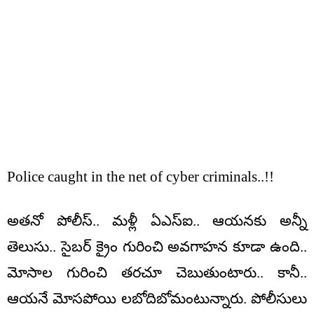
Police caught in the net of cyber criminals..!!
అతనో పోలీస్.. మళ్లీ ఏఎస్ఐ.. ఆయనకు అన్నీ
తెలుసు.. సైబర్ క్రైం గురించి అవగాహన కూడా ఉంది..
మోసాల గురించి తరచూ చెబుతుంటారు.. కానీ..
ఆయనే మోసపోయి లబోదిబోమంటున్నారు. పోలీసులు