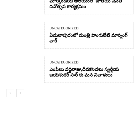
మార్కండేయ ఆలయంలో జాతీయ చేనేత
దినోత్సవ కార్యక్రమం
UNCATEGORIZED
ఏదులాపురంలో మంత్రి పొంగులేటి మార్నింగ్
వాక్
UNCATEGORIZED
ఎంపీలు వద్దిరాజు,దీవకొండలు స్వర్గీయ
జయశంకర్ సార్ కు ఘన నివాళులు