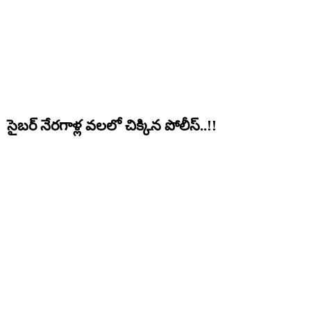
సైబర్ నేరగాళ్ల వలలో చిక్కిన పోలీస్..!!