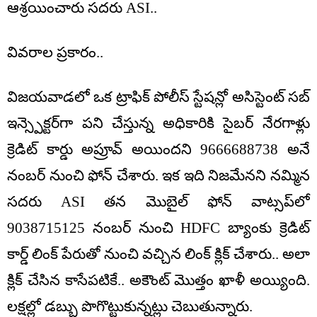
ఆశ్రయించారు సదరు ASI..
వివరాల ప్రకారం..
విజయవాడలో ఒక ట్రాఫిక్ పోలీస్ స్టేషన్లో అసిస్టెంట్ సబ్
ఇన్స్పెక్టర్‌గా పని చేస్తున్న అధికారికి సైబర్ నేరగాళ్లు
క్రెడిట్ కార్డు అప్రూవ్ అయిందని 9666688738 అనే
నంబర్ నుంచి ఫోన్ చేశారు. ఇక ఇది నిజమేనని నమ్మిన
సదరు ASI తన మొబైల్ ఫోన్‌ వాట్సప్‌లో
9038715125 నంబర్ నుంచి HDFC బ్యాంకు క్రెడిట్
కార్డ్ లింక్ పేరుతో నుంచి వచ్చిన లింక్ క్లిక్ చేశారు.. అలా
క్లిక్ చేసిన కాసేపటికే.. అకౌంట్ మొత్తం ఖాళీ అయ్యింది.
లక్షల్లో డబ్బు పొగొట్టుకున్నట్లు చెబుతున్నారు.