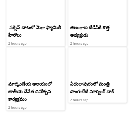
సక్సెస్ బాటలో మెగా ఫ్యామిలీ
తెలంగాణ టీడీపీకి కొత్త
హీరోలు
అధ్యక్షుడు
2 hours ago
2 hours ago
మార్కండేయ ఆలయంలో
ఏదులాపురంలో మంత్రి
జాతీయ చేనేత దినోత్సవ
పొంగులేటి మార్నింగ్ వాక్
కార్యక్రమం
2 hours ago
2 hours ago