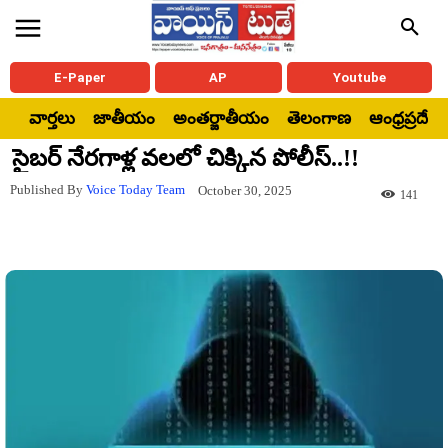
E-Paper
AP
Youtube
వార్తలు
జాతీయం
అంతర్జాతీయం
తెలంగాణ
ఆంధ్రప్రదేశ్
సైబర్ నేరగాళ్ల వలలో చిక్కిన పోలీస్..!!
Published By
Voice Today Team
October 30, 2025
141