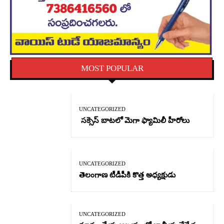
MOST POPULAR
UNCATEGORIZED
సక్సెస్ బాటలో మెగా ఫ్యామిలీ హీరోలు
UNCATEGORIZED
తెలంగాణ టీడీపీకి కొత్త అధ్యక్షుడు
UNCATEGORIZED