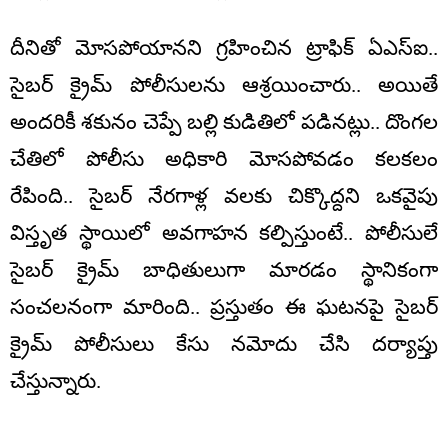
దీనితో మోసపోయానని గ్రహించిన ట్రాఫిక్ ఏఎస్ఐ..
సైబర్ క్రైమ్ పోలీసులను ఆశ్రయించారు.. అయితే
అందరికీ శకునం చెప్పే బల్లి కుడితిలో పడినట్లు.. దొంగల
చేతిలో పోలీసు అధికారి మోసపోవడం కలకలం
రేపింది.. సైబర్ నేరగాళ్ల వలకు చిక్కొద్దని ఒకవైపు
విస్తృత స్థాయిలో అవగాహన కల్పిస్తుంటే.. పోలీసులే
సైబర్ క్రైమ్ బాధితులుగా మారడం స్థానికంగా
సంచలనంగా మారింది.. ప్రస్తుతం ఈ ఘటనపై సైబర్
క్రైమ్ పోలీసులు కేసు నమోదు చేసి దర్యాప్తు
చేస్తున్నారు.