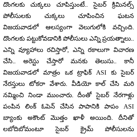
దొంగలకు చుక్కలు చూపిస్తుంటే.. సైబర్ క్రిమినల్స్
పోలీసులకు చుక్కలు చూపించిన ఘటన
విజయవాడలో ఆలస్యంగా వెలుగులోకి వచ్చింది.
దొంగలకు పట్టుకోవడానికి పోలీసులు ఎన్ని ప్రయత్నాలు..
ఎన్ని వ్యూహాలు రచిస్తారో, ఎన్ని రకాలుగా విచారణ
చేసి.. అరెస్టు చేస్తారో మనకు తెలుసు.. కానీ
విజయవాడలో మాత్రం ఒక ట్రాఫిక్ ASI కు సైబర్
నేరస్తులు టోకరా వేశారు. వీడియో కాల్ చేసి మరి
నమ్మించి నిండా ముంచారు. దీంతో సైబర్ నేరగాళ్లు
పంపిన లింక్ ఓపెన్ చేసిన పాపానికి పాపం ASI
బ్యాంకు అకౌంట్ మొత్తం ఖాళీ అయింది. దీనితో
లబోదిబోమంటూ సైబర్ క్రైమ్ పోలీసులను