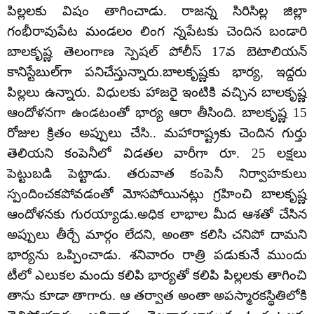
పిల్లలకు విషం తాగించాడు. రాజన్న సిరిసిల్ల జిల్లా
గంభీరావుపేట మండలం లింగ న్నపేటకు చెందిన బండారి
బాలకృష్ణ తెలంగాణ స్పెషల్ పోలీస్‌ 17వ బెటాలియన్‌
కానిస్టేబుల్‌గా పనిచేస్తున్నారు.బాలకృష్ణకు భార్య, ఇద్దరు
పిల్లలు ఉన్నారు. విధులకు హాజరై ఇంటికి వచ్చిన బాలకృష్ణ
ఆందోళనగా ఉండటంతో భార్య ఆరా తీసింది. బాలకృష్ణ 15
రోజుల క్రితం అప్పులు చేసి.. మహారాష్ట్రకు చెందిన గుర్తు
తెలియని కంపెనీలో విడతల వారీగా రూ. 25 లక్షలు
పెట్టుబడి పెట్టాడు. తరువాత కంపెనీ నిర్వాహకులు
స్పందించకపోవడంతో మోసపోయినట్లు గ్రహించి బాలకృష్ణ
ఆందోళనకు గురయ్యాడు.అధిక లాభాల మీద ఆశతో చేసిన
అప్పులు తీర్చే మార్గం లేదని, అంతా కలిసి చనిపో దామని
భార్యను ఒప్పించాడు. శనివారం రాత్రి పడుకునే ముందు
టీలో ఎలుకల మందు కలిపి భార్యతో కలిపి పిల్లలకు తాగించి
తాను కూడా తాగారు. ఆ తర్వాత అంతా అపస్మారకస్థితిలోకి