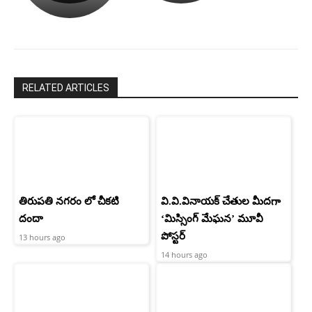
రామ్
శెట్టి.
చరణ్
RELATED ARTICLES
తిరుపతి నగరం లో చీకటి
వి.వి.వినాయక్ చేతుల మీదగా
దందా
‘మిస్సింగ్ మేఘన’ మూవీ
పోస్టర్
13 hours ago
14 hours ago