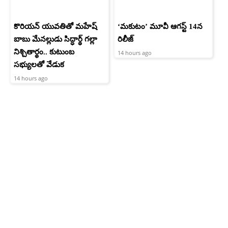
కొరియన్ యువతితో మహేష్
‘మకుటం’ మూవీ ఆగస్ట్ 14న
బాబు మేనల్లుడు సిద్ధార్థ్ గల్లా
రిలీజ్
నిశ్చితార్థం.. కుటుంబ
14 hours ago
సభ్యులతో వేడుక
14 hours ago