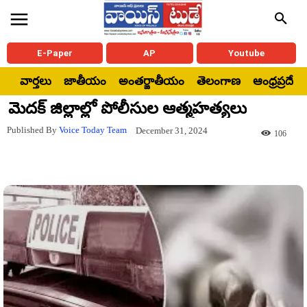
E-Paper
AP
Youtube
వార్తలు
జాతీయం
అంతర్జాతీయం
తెలంగాణ
ఆంధ్రప్రదేశ్
మెదక్ జిల్లాల్లో పోలీసుల ఆత్మహత్యలు
Published By
Voice Today Team
December 31, 2024
106