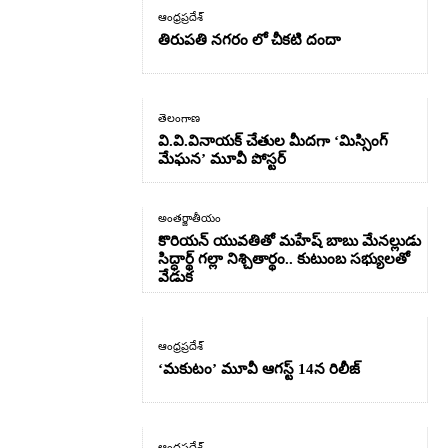
ఆంధ్రప్రదేశ్
తిరుపతి నగరం లో చీకటి దందా
తెలంగాణ
వి.వి.వినాయక్ చేతుల మీదగా ‘మిస్సింగ్
మేఘన’ మూవీ పోస్టర్
అంతర్జాతీయం
కొరియన్ యువతితో మహేష్ బాబు మేనల్లుడు
సిద్ధార్థ్ గల్లా నిశ్చితార్థం.. కుటుంబ సభ్యులతో
వేడుక
ఆంధ్రప్రదేశ్
‘మకుటం’ మూవీ ఆగస్ట్ 14న రిలీజ్
ఆంధ్రప్రదేశ్