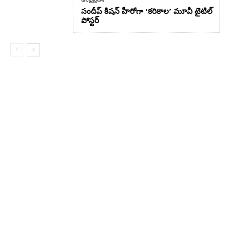
సందీప్ కిషన్ హీరోగా ‘కరికాల’ మూవీ టైటిల్
పోస్టర్