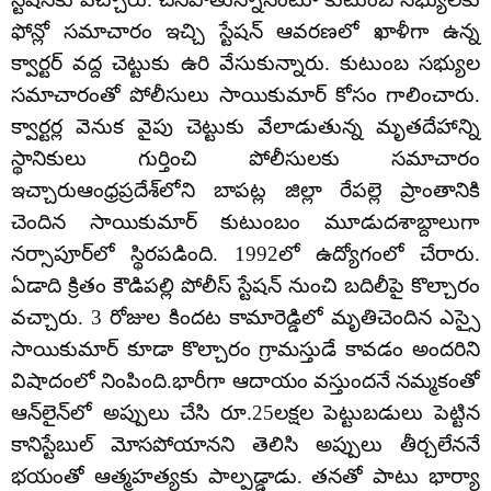
ఫోన్లో సమాచారం ఇచ్చి స్టేషన్ ఆవరణలో ఖాళీగా ఉన్న
క్వార్టర్ వద్ద చెట్టుకు ఉరి వేసుకున్నారు. కుటుంబ సభ్యుల
సమాచారంతో పోలీసులు సాయికుమార్‌ కోసం గాలించారు.
క్వార్టర్ల వెనుక వైపు చెట్టుకు వేలాడుతున్న మృతదేహాన్ని
స్థానికులు గుర్తించి పోలీసులకు సమాచారం
ఇచ్చారుఆంధ్రప్రదేశ్‌లోని బాపట్ల జిల్లా రేపల్లె ప్రాంతానికి
చెందిన సాయికుమార్ కుటుంబం మూడుదశాబ్దాలుగా
నర్సాపూర్‌లో స్థిరపడింది. 1992లో ఉద్యోగంలో చేరారు.
ఏడాది క్రితం కౌడిపల్లి పోలీస్ స్టేషన్ నుంచి బదిలీపై కొల్చారం
వచ్చారు. 3 రోజుల కిందట కామారెడ్డిలో మృతిచెందిన ఎస్సై
సాయికుమార్‌ కూడా కొల్చారం గ్రామస్తుడే కావడం అందరిని
విషాదంలో నింపింది.భారీగా ఆదాయం వస్తుందనే నమ్మకంతో
ఆన్‌లైన్‌లో అప్పులు చేసి రూ.25లక్షల పెట్టుబడులు పెట్టిన
కానిస్టేబుల్‌ మోసపోయానని తెలిసి అప్పులు తీర్చలేననే
భయంతో ఆత్మహత్యకు పాల్పడ్డాడు. తనతో పాటు భార్యా