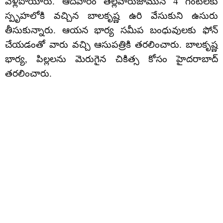
వెళ్లిపోయారు. ఆదివారం తెల్లవారుజామున 4 గంటలకు
స్పృహలోకి వచ్చిన బాలకృష్ణ ఉరి వేసుకుని ఉసురు
తీసుకున్నారు. ఆయన భార్య సమీప బంధువులకు ఫోన్
చేయడంతో వారు వచ్చి ఆసుపత్రికి తరలించారు. బాలకృష్ణ
భార్య, పిల్లలను మెరుగైన చికిత్స కోసం హైదరాబాద్‌
తరలించారు.