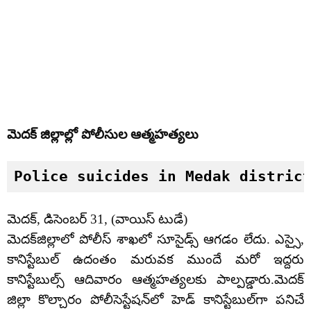
మెదక్ జిల్లాల్లో పోలీసుల ఆత్మహత్యలు
Police suicides in Medak distric
మెదక్, డిసెంబర్ 31, (వాయిస్ టుడే)
మెదక్‌జిల్లాలో పోలీస్‌ శాఖలో సూసైడ్స్‌ ఆగడం లేదు. ఎస్సై,
కానిస్టేబుల్ ఉదంతం మరువక ముందే మరో ఇద్దరు
కానిస్టేబుల్స్ ఆదివారం ఆత్మహత్యలకు పాల్పడ్డారు.మెదక్‌
జిల్లా కొల్చారం పోలీసెస్టేషన్‌లో హెడ్‌ కానిస్టేబుల్‌గా పనిచే