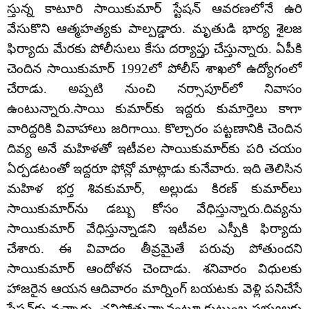
స్తున్న కాటూరి సాయికుమార్ స్టేషన్ ఆవరణలోనే ఉరి
వేసుకొని ఆత్మహత్యకు పాల్పడ్డారు. మృతుడి భార్య శైలజ
ఫిర్యాదు మేరకు పోలీసులు కేసు దర్యాప్తు చేస్తున్నారు. ఏపీకి
చెందిన సాయికుమార్‌ 1992లో పోలీస్‌ శాఖలో ఉద్యోగంలో
చేరాడు. అప్పటి నుంచి నర్సాపూర్‌లో నివాసం
ఉంటున్నారు.సాయి కుమార్‌కు ఇద్దరు కుమార్తెలు కాగా
వారిద్దరికి వివాహాలు జరిగాయి. కొల్చారం పట్టణానికి చెందిన
దివ్య అనే మహిళతో ఇటీవల సాయి‌కుమార్‌కు పరి చయం
ఏర్పడటంతో ఇద్దరూ ఫోన్లో మాట్లాడు కునేవారు. ఇది తెలిసిన
మహిళ భర్త శివకుమార్, అల్లుడు కిరణ్ కుమార్‌‌‌లు
సాయికుమార్‌ను డబ్బు కోసం వేధిస్తున్నారు.దివ్యను
సాయికుమార్ వేధిస్తున్నాడని ఇటీవల ఎస్పీకి ఫిర్యాదు
చేశారు. ఈ వివాదం తీవ్రమైతే పరువు పోతుందని
సాయికుమార్ ఆందోళన చెందాడు. శనివారం విధులకు
హాజరైన ఆయన ఆదివారం మార్నింగ్‌ బయటకు వెళ్లి పనిచేసే
స్టేషన్‌కు వచ్చారు. చనిపోతున్నానంటూ కుటుంబ సభ్యులకు