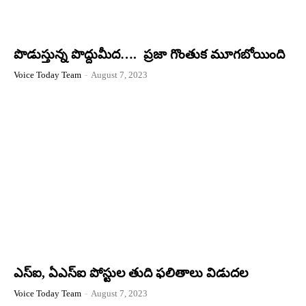
పొడుస్తున్న పొద్దుమీద…. ప్రజా గొంతుక మూగబోయింది
Voice Today Team
-
August 7, 2023
ఎస్‌ఐ, ఏఎస్‌ఐ పోస్టుల తుది ఫలితాలు విడుదల
Voice Today Team
-
August 7, 2023