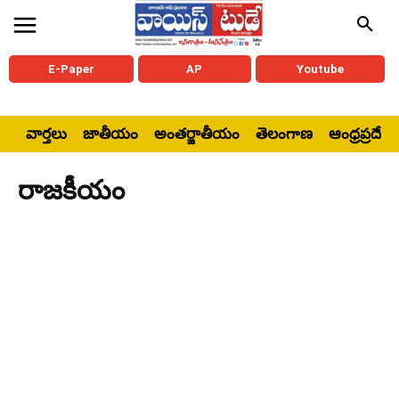
E-Paper
AP
Youtube
వార్తలు
జాతీయం
అంతర్జాతీయం
తెలంగాణ
ఆంధ్రప్రదేశ్
రాజకీయం