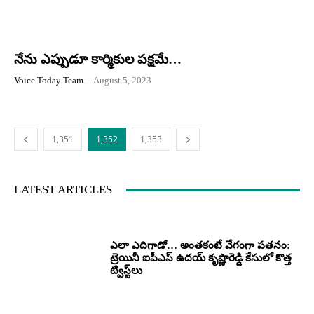
నేను ఎప్పుడూ కార్మికుల పక్షమే…
Voice Today Team
-
August 5, 2023
1,351
1,352
1,353
LATEST ARTICLES
ఎలా ఎదిగాడో… అంతకంటే వేగంగా పతనం:
ట్రెయినీ ఐపీఎస్ ఉదయ్ కృష్ణారెడ్డి కేసులో కొత్త
ట్విస్ట్‌లు