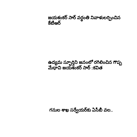
జయశంకర్ సార్ వర్ధంతి నివాళులర్పించిన
కేటీఆర్
ఉద్యమ స్ఫూర్తిని జనంలో రగిలించిన గొప్ప
మేధావి జయశంకర్ సార్ :కవిత
గనుల శాఖ సర్వేయర్‌కు ఏసీబీ వల..