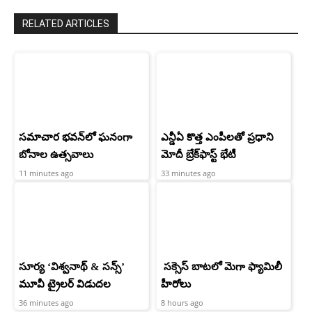
RELATED ARTICLES
సమాచార భవన్‌లో ఘనంగా
ఎన్డీఏ కొత్త ఎంపీలతో ప్రధాని
బోనాల ఉత్సవాలు
మోదీ బ్రేక్‌ఫాస్ట్ భేటీ
11 minutes ago
33 minutes ago
సూర్య ‘విశ్వనాథ్ & సన్స్’
సక్సెస్ బాటలో మెగా ఫ్యామిలీ
మూవీ ట్రైలర్ విడుదల
హీరోలు
36 minutes ago
8 hours ago