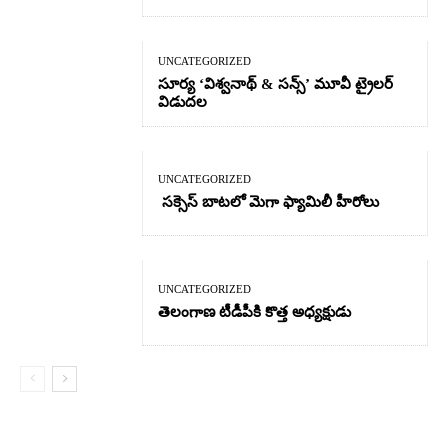
UNCATEGORIZED
సూర్య ‘విశ్వనాథ్ & సన్స్’ మూవీ ట్రైలర్
విడుదల
UNCATEGORIZED
సక్సెస్ బాటలో మెగా ఫ్యామిలీ హీరోలు
UNCATEGORIZED
తెలంగాణ టీడీపీకి కొత్త అధ్యక్షుడు