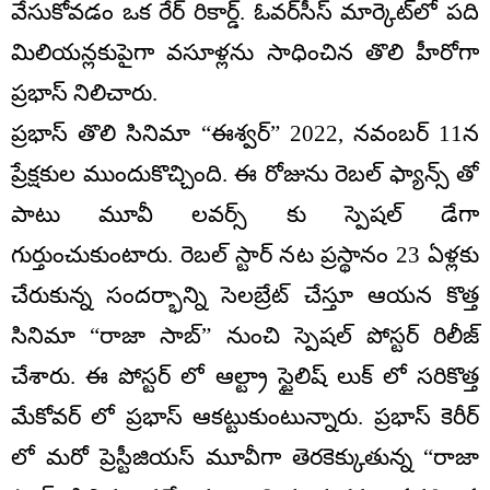
వేసుకోవడం ఒక రేర్ రికార్డ్. ఓవ‌ర్‌సీస్ మార్కెట్‌లో ప‌ది
మిలియ‌న్ల‌కుపైగా వ‌సూళ్ల‌ను సాధించిన తొలి హీరోగా
ప్ర‌భాస్‌ నిలిచారు.
ప్రభాస్ తొలి సినిమా “ఈశ్వర్” 2022, నవంబర్ 11న
ప్రేక్షకుల ముందుకొచ్చింది. ఈ రోజును రెబల్ ఫ్యాన్స్ తో
పాటు మూవీ లవర్స్ కు స్పెషల్ డేగా
గుర్తుంచుకుంటారు. రెబల్ స్టార్ నట ప్రస్థానం 23 ఏళ్లకు
చేరుకున్న సందర్భాన్ని సెలబ్రేట్ చేస్తూ ఆయన కొత్త
సినిమా “రాజా సాబ్” నుంచి స్పెషల్ పోస్టర్ రిలీజ్
చేశారు. ఈ పోస్టర్ లో ఆల్ట్రా స్టైలిష్ లుక్ లో సరికొత్త
మేకోవర్ లో ప్రభాస్ ఆకట్టుకుంటున్నారు. ప్రభాస్ కెరీర్
లో మరో ప్రెస్టీజియస్ మూవీగా తెరకెక్కుతున్న “రాజా