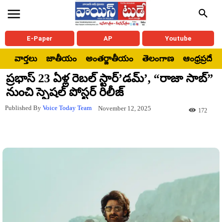
E-Paper
AP
Youtube
వార్తలు
జాతీయం
అంతర్జాతీయం
తెలంగాణ
ఆంధ్రప్రదేశ్
ప్రభాస్ 23 ఏళ్ల రెబల్ స్టార్’డమ్’, “రాజా సాబ్”
నుంచి స్పెషల్ పోస్టర్ రిలీజ్
Published By
Voice Today Team
November 12, 2025
172