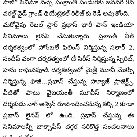
సాబ్” సినిమా వచ్చే సంక్రాంతి పండుగకు జనవరి 9న
వరల్డ్ వైడ్ గ్రాండ్ థియేట్రికల్ రిలీజ్ కు రెడీ అవుతోంది.
మరోవైపు రెబల్ స్టార్ ప్రభాస్ భారీ పాన్ ఇండియా
సినిమాలు లైనప్ చేసుకున్నారు. ప్రశాంత్ నీల్
దర్శకత్వంలో హోంబలే ఫిలింస్ నిర్మిస్తున్న సలార్ 2,
సందీప్ వంగా దర్శకత్వంలో టీ సిరీస్ నిర్మిస్తున్న స్పిరిట్,
హను రాఘవపూడి దర్శకత్వంలో మైత్రీ మూవీ మేకర్స్
నిర్మిస్తున్న ఫౌజీ…ప్రభాస్ చేస్తున్న హ్యూజ్ ప్రాజెక్ట్స్.
వీటితో పాటు వైజయంతీ మూవీస్ నిర్మాణంలో
దర్శకుడు నాగ్ అశ్విన్ రూపొందించనున్న కల్కి 2 కూడా
ప్రభాస్ లైనప్ లో ఉంది. ప్రభాస్ చేస్తున్న ఈ
సినిమాలన్నీ బాక్సాఫీస్ దగ్గర సరికొత్త సంచలనాలు