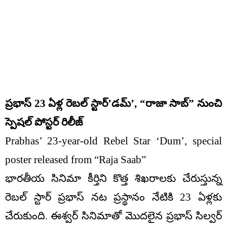
ప్రభాస్ 23 ఏళ్ల రెబల్ స్టార్’డమ్’, “రాజా సాబ్” నుంచి
స్పెషల్ పోస్టర్ రిలీజ్
Prabhas’ 23-year-old Rebel Star ‘Dum’, special
poster released from “Raja Saab”
భారతీయ సినిమా కీర్తిని కొత్త శిఖరాలకు చేరుస్తున్న
రెబల్ స్టార్ ప్రభాస్ నట ప్రస్థానం నేటికి 23 ఏళ్లకు
చేరుకుంది. ఈశ్వర్ సినిమాతో మొదలైన ప్రభాస్ సిల్వర్