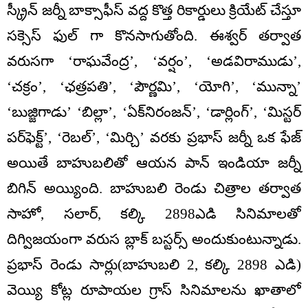
స్క్రీన్ జర్నీ బాక్సాఫీస్ వద్ద కొత్త రికార్డులు క్రియేట్ చేస్తూ
సక్సెస్ ఫుల్ గా కొనసాగుతోంది. ఈశ్వర్ తర్వాత
వరుసగా ‘రాఘవేంద్ర’, ‘వర్షం’, ‘అడవిరాముడు’,
‘చక్రం’, ‘ఛత్రపతి’, ‘పౌర్ణమి’, ‘యోగి’, ‘మున్నా’
‘బుజ్జిగాడు’ ‘బిల్లా’, ‘ఏక్‌నిరంజన్‌’, ‘డార్లింగ్‌’, ‘మిస్టర్‌
పర్‌ఫెక్ట్‌’, ‘రెబల్‌’, ‘మిర్చి’ వరకు ప్రభాస్ జర్నీ ఒక ఫేజ్
అయితే బాహుబలితో ఆయన పాన్ ఇండియా జర్నీ
బిగిన్ అయ్యింది. బాహుబలి రెండు చిత్రాల తర్వాత
సాహో, సలార్, కల్కి 2898ఎడి సినిమాలతో
దిగ్విజయంగా వరుస బ్లాక్ బస్టర్స్ అందుకుంటున్నాడు.
ప్రభాస్ రెండు సార్లు(బాహుబలి 2, కల్కి 2898 ఎడి)
వెయ్యి కోట్ల రూపాయల గ్రాస్ సినిమాలను ఖాతాలో