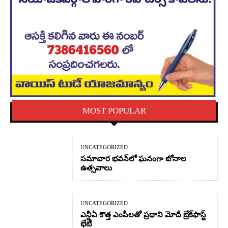
MOST POPULAR
UNCATEGORIZED
సమాచార భవన్‌లో ఘనంగా బోనాల
ఉత్సవాలు
UNCATEGORIZED
ఎన్డీఏ కొత్త ఎంపీలతో ప్రధాని మోదీ బ్రేక్‌ఫాస్ట్
భేటీ