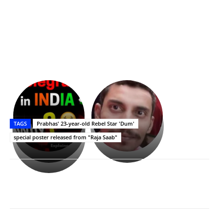
భగవంతుని
కేజీఎఫ్
ప్రసాదం
Upasana:
సినిమాతో
తీర్థం..తులసీదళం
భర్తపై
పాన్
TAGS
Prabhas' 23-year-old Rebel Star 'Dum'
లేకుండా
రివెంజ్
ఇండియా
అసంపూర్ణం
తీర్చుకున్న
స్టార్
special poster released from "Raja Saab"
ఉపాసన..
హీరోయిన్‏గా
పాపం
శ్రీనిధి
రామ్
శెట్టి.
చరణ్