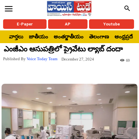
E-Paper
AP
Youtube
వార్తలు
జాతీయం
అంతర్జాతీయం
తెలంగాణ
ఆంధ్రప్రదేశ్
ఎంజీఎం ఆసుపత్రిలో ప్రైవేటు ల్యాబ్ దందా
Published By
Voice Today Team
December 27, 2024
69