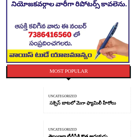
MOST POPULAR
UNCATEGORIZED
సక్సెస్ బాటలో మెగా ఫ్యామిలీ హీరోలు
UNCATEGORIZED
తెలంగాణ టీడీపీకి కొత్త అధ్యక్షుడు