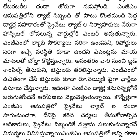
లేబరటరీల దందా జోరుగా నడుస్తోంది. ఎంజీఎం
ఆసుపత్రిలోని ల్యాబ్ సిబ్బంది తో పాటు కొంతమంది పెద్ద
డాక్టర్ల సహకారంతో ప్రైవేటు ల్యాబ్ ల నిర్వాహకులు నేరుగా
హాస్పిటల్ లోపలున్న వార్డుల్లోకి ఎంటర్ అవుతున్నారు.
ఎంజీఎంలో ల్యాబ్ సౌకర్యాలు సరిగా ఉండవని, రిపోర్టులు
సరిగా ఇచ్చే పరిస్థితి కూడా ఉందని పేషెంట్లను మాయ
మాటలతో బోల్తా కొట్టిస్తున్నారు. అనంతరం వారి నుంచి బ్లడ్
శాంపిల్స్ తీసుకుని, టెస్టులకు తరలిస్తున్నారు. ఎంజీఎంలో
ఉచితంగా చేసే టెస్టులకు కూడా రూ.వెయ్యికి పైగా ఛార్జీలు
వసూలు చేస్తున్నారు. ఇదంతా ఎంజీఎం డాక్టర్ల కనుసన్నల్లోనే
జరుగుతోందనే ఆరోపణలు వెల్లువెత్తుతున్నాయి. కొన్నేళ్లుగా
ఎంజీఎం ఆసుపత్రిలో ప్రైవేటు ల్యాబ్ ల దందా
సాగుతుండగా, దీనిపై కఠిన చర్యలు తీసుకోవాల్సిన
అధికారులు, ప్రైవేటు సిబ్బందికే వత్తాసు పలుకుతున్నారనే
విమర్శలు వినిపిస్తున్నాయిఎంజీఎం ఆసుపత్రిలో అన్ని రకాల