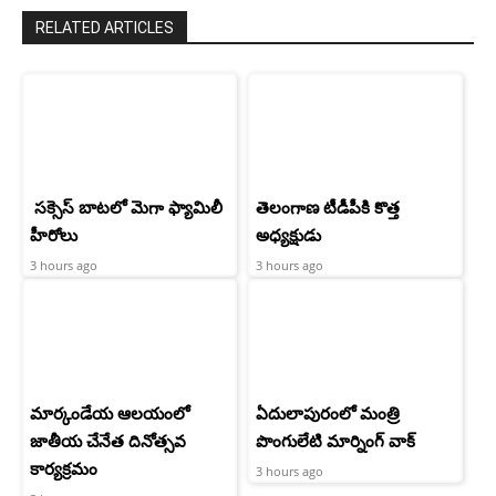
RELATED ARTICLES
సక్సెస్ బాటలో మెగా ఫ్యామిలీ
తెలంగాణ టీడీపీకి కొత్త
హీరోలు
అధ్యక్షుడు
3 hours ago
3 hours ago
మార్కండేయ ఆలయంలో
ఏదులాపురంలో మంత్రి
జాతీయ చేనేత దినోత్సవ
పొంగులేటి మార్నింగ్ వాక్
కార్యక్రమం
3 hours ago