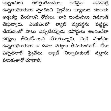
ఇబ్బందులు తలెత్తుతుండగా.. ఇకనైనా ఆసుపత్రి
ఉన్నతాధికారులు స్పందించి ప్రైవేటు ల్యాబుల దందాకు
అడ్డుకట్ట వేయాలని రోగులు, వారి బంధువులు డిమాండ్
చేస్తున్నారు. ఎంజీఎంలో ల్యాబ్ వ్యవస్థను పట్టిష్టం
చేయడంతో పాటు ఎప్పటికప్పుడు రిపోర్టులు అందించేలా
చర్యలు తీసుకోవాలని కోరుతున్నారు. మరి ఎంజీఎం
ఉన్నతాధికారులు ఆ దిశగా చర్యలు తీసుకుంటారో.. లేదా
ఎప్పటిలాగే ప్రైవేటు ల్యాబ్ నిర్వాహకులకే వత్తాసు
పలుకుతారో చూడాలి.