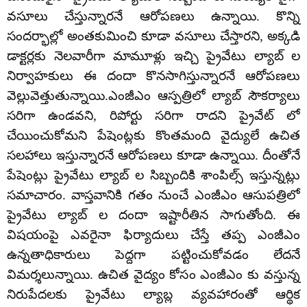
వసూలు చేస్తున్నారనే ఆరోపణలు ఉన్నాయి. కొన్ని
సందర్భాల్లో అంతకుమించి కూడా వసూలు చేస్తారని, అక్కడి
డాక్టర్లకు నెలవారీగా మామూళ్లు ఇచ్చి ప్రైవేటు ల్యాబ్ ల
నిర్వాహకులు ఈ దందా కొనసాగిస్తున్నారనే ఆరోపణలు
వెల్లువెత్తుతున్నాయి.ఎంజీఎం ఆస్పత్రిలో ల్యాబ్ సౌకర్యాలు
సరిగా ఉండవని, రిపోర్టు సరిగా రాదని ప్రైవేట్ లో
చేయించుకోమని పేషెంట్లకు కొంతమంది వైద్యులే ఉచిత
సలహాలు ఇస్తున్నారనే ఆరోపణలు కూడా ఉన్నాయి. దీంతోనే
పేషెంట్లు ప్రైవేటు ల్యాబ్ ల సిబ్బందికి శాంపిల్స్ ఇస్తున్నట్లు
సమాచారం. వాస్తవానికి గతం నుంచే ఎంజీఎం ఆసుపత్రిలో
ప్రైవేటు ల్యాబ్ ల దందా ఇష్టారీతిన సాగుతోంది. ఈ
విషయంపై ఎవరైనా ఫిర్యాదులు చేస్తే తప్ప ఎంజీఎం
ఉన్నతాధికారులు పెద్దగా పట్టించుకోవడం లేదనే
విమర్శలున్నాయి. ఉచిత వైద్యం కోసం ఎంజీఎం కు వస్తున్న
నిరుపేదలకు ప్రైవేటు ల్యాబ్ల వ్యవహారంతో ఆర్థిక