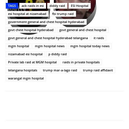
తీర్థం..తులసీదళం
భర్తపై
పాన్
TAGS
acb raids in esi
diddy raid
ESI Hospital
లేకుండా
రివెంజ్
ఇండియా
అసంపూర్ణం
తీర్చుకున్న
స్టార్
esi hospital at nizamabad
fbi trump raid
ఉపాసన..
హీరోయిన్‏గా
government general and chest hospital hyderabad
పాపం
శ్రీనిధి
govt chest hospital hyderabad
govt general and chest hospital
రామ్
శెట్టి.
చరణ్
govt general and chest hospital hyderabad telangana
it raids
mgm hospital
mgm hospital news
mgm hospital today news
nizamabad esi hospital
p diddy raid
Private lab raid at MGM hospital
raids in private hospitals
telangana hospitals
trump mar-a-lago raid
trump raid affidavit
warangal mgm hospital