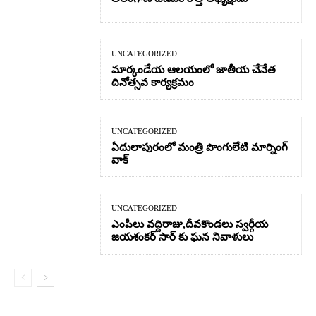
UNCATEGORIZED
మార్కండేయ ఆలయంలో జాతీయ చేనేత
దినోత్సవ కార్యక్రమం
UNCATEGORIZED
ఏదులాపురంలో మంత్రి పొంగులేటి మార్నింగ్
వాక్
UNCATEGORIZED
ఎంపీలు వద్దిరాజు,దీవకొండలు స్వర్గీయ
జయశంకర్ సార్ కు ఘన నివాళులు