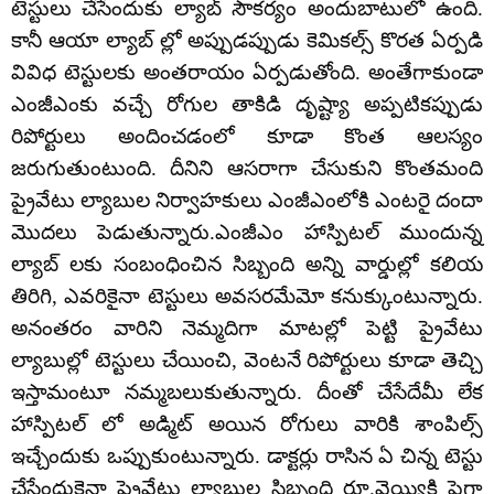
టెస్టులు చేసేందుకు ల్యాబ్ సౌకర్యం అందుబాటులో ఉంది.
కానీ ఆయా ల్యాబ్ ల్లో అప్పుడప్పుడు కెమికల్స్ కొరత ఏర్పడి
వివిధ టెస్టులకు అంతరాయం ఏర్పడుతోంది. అంతేగాకుండా
ఎంజీఎంకు వచ్చే రోగుల తాకిడి దృష్ట్యా అప్పటికప్పుడు
రిపోర్టులు అందించడంలో కూడా కొంత ఆలస్యం
జరుగుతుంటుంది. దీనిని ఆసరాగా చేసుకుని కొంతమంది
ప్రైవేటు ల్యాబుల నిర్వాహకులు ఎంజీఎంలోకి ఎంటరై దందా
మొదలు పెడుతున్నారు.ఎంజీఎం హాస్పిటల్ ముందున్న
ల్యాబ్ లకు సంబంధించిన సిబ్బంది అన్ని వార్డుల్లో కలియ
తిరిగి, ఎవరికైనా టెస్టులు అవసరమేమో కనుక్కుంటున్నారు.
అనంతరం వారిని నెమ్మదిగా మాటల్లో పెట్టి ప్రైవేటు
ల్యాబుల్లో టెస్టులు చేయించి, వెంటనే రిపోర్టులు కూడా తెచ్చి
ఇస్తామంటూ నమ్మబలుకుతున్నారు. దీంతో చేసేదేమీ లేక
హాస్పిటల్ లో అడ్మిట్ అయిన రోగులు వారికి శాంపిల్స్
ఇచ్చేందుకు ఒప్పుకుంటున్నారు. డాక్టర్లు రాసిన ఏ చిన్న టెస్టు
చేసేందుకైనా ప్రైవేటు ల్యాబుల సిబ్బంది రూ.వెయ్యికి పైగా