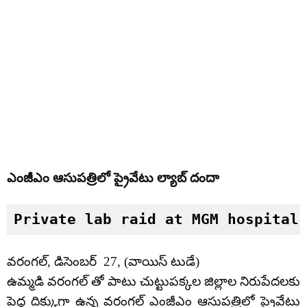
ఎంజీఎం ఆసుపత్రిలో ప్రైవేటు ల్యాబ్ దందా
Private lab raid at MGM hospital
వరంగల్, డిసెంబర్ 27, (వాయిస్ టుడే)
ఉమ్మడి వరంగల్ తో పాటు చుట్టుపక్కల జిల్లాల నిరుపేదలకు
పెద్ద దిక్కుగా ఉన్న వరంగల్ ఎంజీఎం ఆసుపత్రిలో ప్రైవేటు