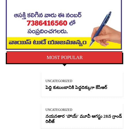
MOST POPULAR
UNCATEGORIZED
పెద్ది కుటుంబానికి పెద్దదిక్కుగా కేసీఆర్
UNCATEGORIZED
నయనతార ‘హాయ్’ మూవీ ఆగస్టు 28న గ్రాండ్
రిలీజ్