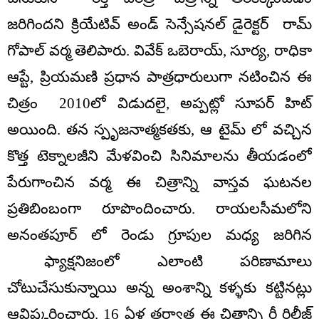
జరిగిందని క్రియేటివ్ అండ్ సెన్సేషనల్ డైరెక్టర్ రామ్
గోపాల్ వర్మ తెలిపారు. వివేక్ ఒబెరాయ్, సూర్య, రాధికా
ఆప్టే, ప్రియమణి ప్రధాన పాత్రధారులుగా నటించిన ఈ
చిత్రం 2010లో విడుదలై, అప్పట్లో సూపర్ హిట్
అయింది. తన స్పృజనాత్మకతకు, ఆ టైమ్ లో వచ్చిన
కొత్త టెక్నాలజీని మేళవించి సినిమాలను తీయడంలో
పేరుగాంచిన వర్మ ఈ చిత్రాన్ని వాస్తవ ఘటనల
ప్రతిబింబంగా రూపొందించారు. రాయలసీమలోని
అనంతపూర్ లో రెండు గ్రూపుల మధ్య జరిగిన
ఫ్యాక్షనిజంలో ఎలాంటి పరిణామాలు
చోటుచేసుకున్నాయి అన్న అంశాన్ని కళ్ళకు కట్టినట్లు
ఆవిష్కరించారు. 16 ఏళ్ల తర్వాత ఈ చిత్రాన్ని రీ రిలీజ్