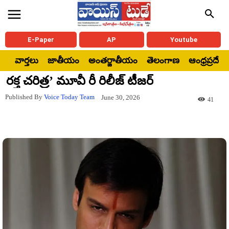
E-Paper
AP
Youtube
వార్తలు
జాతీయం
అంతర్జాతీయం
తెలంగాణ
ఆంధ్రప్రదేశ్
రక్త చరిత్ర’ మూవీ రీ రిలీజ్ టీజర్
Published By
Voice Today Team
June 30, 2026
41