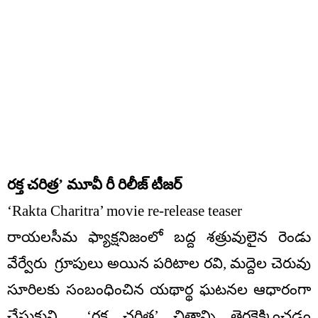
రక్త చరిత్ర’ మూవీ రీ రిలీజ్ టీజర్
‘Rakta Charitra’ movie re-release teaser
రాయలసీమ ఫ్యాక్షనిజంలో బద్ద శత్రువులైన రెండు
వేర్వేరు గ్రూపులు అయిన పరిటాల రవి, మద్దెల చెరువు
సూరిలకు సంబంధించిన యథార్థ ఘటనల ఆధారంగా
చేసుకుని ‘రక్త చరిత్ర’ చిత్రాన్ని తెరకెక్కించడం