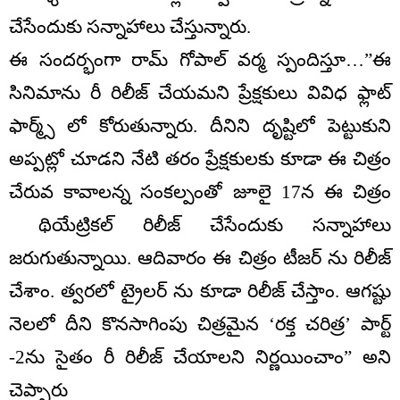
చేసేందుకు సన్నాహాలు చేస్తున్నారు.
ఈ సందర్భంగా రామ్ గోపాల్ వర్మ స్పందిస్తూ…”ఈ
సినిమాను రీ రిలీజ్ చేయమని ప్రేక్షకులు వివిధ ఫ్లాట్
ఫార్మ్స్ లో కోరుతున్నారు. దీనిని దృష్టిలో పెట్టుకుని
అప్పట్లో చూడని నేటి తరం ప్రేక్షకులకు కూడా ఈ చిత్రం
చేరువ కావాలన్న సంకల్పంతో జూలై 17న ఈ చిత్రం
థియేట్రికల్ రిలీజ్ చేసేందుకు సన్నాహాలు
జరుగుతున్నాయి. ఆదివారం ఈ చిత్రం టీజర్ ను రిలీజ్
చేశాం. త్వరలో ట్రైలర్ ను కూడా రిలీజ్ చేస్తాం. ఆగష్టు
నెలలో దీని కొనసాగింపు చిత్రమైన ‘రక్త చరిత్ర’ పార్ట్
-2ను సైతం రీ రిలీజ్ చేయాలని నిర్ణయించాం” అని
చెప్పారు