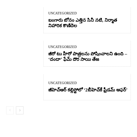
UNCATEGORIZED
బంగారు బోనం ఎత్తిన సినీ నటి, నిర్మాత
నిహారిక కొణిదెల
UNCATEGORIZED
జీరో టు హీరో పాత్రలను పోషించాలని ఉంది –
‘దందా’ ఫేమ్ దొర సాయి తేజ
UNCATEGORIZED
జీహెచ్ఆర్‌ కల్లిస్టోలో ‘2బీహెచ్‌కే ఫ్రీడమ్ ఆఫర్’