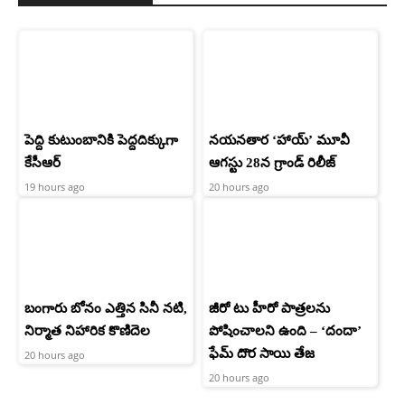
పెద్ది కుటుంబానికి పెద్దదిక్కుగా
నయనతార ‘హాయ్’ మూవీ
కేసీఆర్
ఆగస్టు 28న గ్రాండ్ రిలీజ్
19 hours ago
20 hours ago
బంగారు బోనం ఎత్తిన సినీ నటి,
జీరో టు హీరో పాత్రలను
నిర్మాత నిహారిక కొణిదెల
పోషించాలని ఉంది – ‘దందా’
ఫేమ్ దొర సాయి తేజ
20 hours ago
20 hours ago