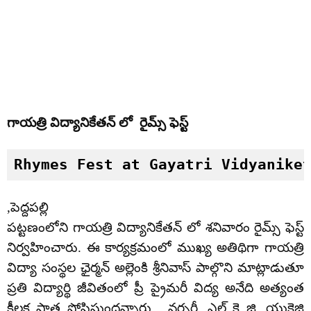
గాయత్రి విద్యానికేతన్ లో రైమ్స్ ఫెస్ట్
Rhymes Fest at Gayatri Vidyanike
,పెద్దపల్లి
పట్టణంలోని గాయత్రి విద్యానికేతన్ లో శనివారం రైమ్స్ ఫెస్ట్
నిర్వహించారు. ఈ కార్యక్రమంలో ముఖ్య అతిథిగా గాయత్రి
విద్యా సంస్థల ఛైర్మన్ అల్లెంకి శ్రీనివాస్ పాల్గొని మాట్లాడుతూ
ప్రతి విద్యార్థి జీవితంలో ప్రీ ప్రైమరీ విద్య అనేది అత్యంత
కీలక పాత్ర పోషిస్తుందన్నారు. నర్సరీ, ఎల్ కె జి, యుకెజి