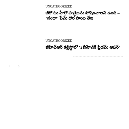
UNCATEGORIZED
జీరో టు హీరో పాత్రలను పోషించాలని ఉంది –
‘దందా’ ఫేమ్ దొర సాయి తేజ
UNCATEGORIZED
జీహెచ్ఆర్‌ కల్లిస్టోలో ‘2బీహెచ్‌కే ఫ్రీడమ్ ఆఫర్’