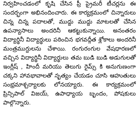
నిర్వహించడంలో కృషి చేసిన ప్రీ ప్రైమరీ టీచర్లను ఈ
సందర్భంగా అభినందించారు. ఈ కార్యక్రమంలో చిన్నారులు
చిన్న చిన్న పదాలతో, ముద్దు ముద్దు మాటలతో చేసిన
ఉపన్యాసాలు అందరినీ ఆకట్టుకున్నాయి. అనంతరం
విద్యార్థినీ విద్యార్థులు పఠించిన భగవద్గీత శ్లోకాలు అందరినీ
మంత్రముగ్దులను చేశాయి. రంగురంగుల వేషధారణలో
వచ్చిన విద్యార్థినీ విద్యార్థులు తమ బుడి బుడి అడుగులతో
ఇంగ్లీష్ , హిందీ మరియు తెలుగు రైమ్స్ కి అనుగుణంగా
చక్కని హావభావాలతో నృత్యం చేయడం చూసి ఆహుతులు
సంభ్రమాశ్చర్యాలకు లోనయ్యారు. ఈ కార్యక్రమంలో
ప్రిన్సిపాల్ విజయ్, ఉపాధ్యాయ బృందం, పోషకులు
పాల్గొన్నారు.