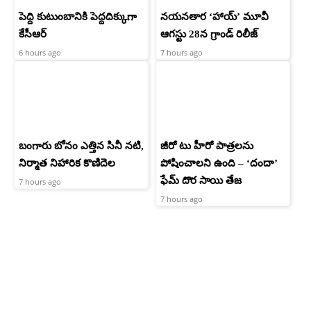
పెద్ది కుటుంబానికి పెద్దదిక్కుగా
నయనతార ‘హాయ్’ మూవీ
కేసీఆర్
ఆగస్టు 28న గ్రాండ్ రిలీజ్
6 hours ago
7 hours ago
బంగారు బోనం ఎత్తిన సినీ నటి,
జీరో టు హీరో పాత్రలను
నిర్మాత నిహారిక కొణిదెల
పోషించాలని ఉంది – ‘దందా’
ఫేమ్ దొర సాయి తేజ
7 hours ago
7 hours ago