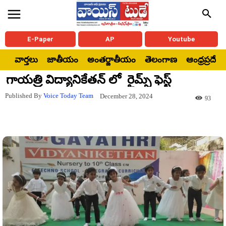
E-Paper
AP
Youtube
వార్తలు
జాతీయం
అంతర్జాతీయం
తెలంగాణ
ఆంధ్రప్రదేశ్
గాయత్రి విద్యానికేతన్ లో రైమ్స్ ఫెస్ట్
Published By
Voice Today Team
December 28, 2024
93