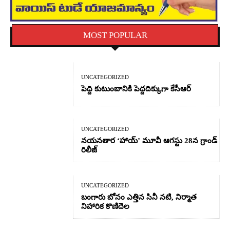
MOST POPULAR
UNCATEGORIZED
పెద్ది కుటుంబానికి పెద్దదిక్కుగా కేసీఆర్
UNCATEGORIZED
నయనతార ‘హాయ్’ మూవీ ఆగస్టు 28న గ్రాండ్
రిలీజ్
UNCATEGORIZED
బంగారు బోనం ఎత్తిన సినీ నటి, నిర్మాత
నిహారిక కొణిదెల