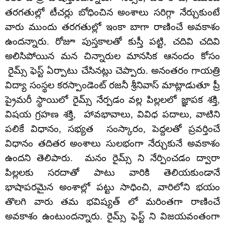
తరగతుల్లో టీచర్లు బోధించిన అంశాలు సరిగ్గా నేర్చుకుంటే
వారు ముందు తరగతుల్లో ఇంకా బాగా రాణించే అవకాశం
ఉందన్నారు. రోజూ పుస్తకాలతో కుస్తీ పట్టి, చదివి చదివి
అలిసిపోయిన మన చిన్నారుల మానసిక ఆనందం కోసం
రైమ్స్ ఫెస్ట్ ఏర్పాటు చేసినట్లు చెప్పారు. అనంతరం గాయత్రి
విద్యా సంస్థల కరస్పాండెంట్ రజనీ శ్రీనివాస్ మాట్లాడుతూ ప్రీ
ప్రైమరీ స్థాయిలో రైమ్స్ నేర్పడం వల్ల పిల్లలలో జ్ఞాపక శక్తి,
విషయ గ్రహణ శక్తి, హావభావాలు, వివిధ పదాలు, వాటిని
పలికే విధానం, సభ్యత సంస్కారం, పెద్దలతో ప్రవర్తించే
విధానం తదితర అంశాలు సులభంగా నేర్చుకునే అవకాశం
ఉందని తెలిపారు. మనం రైమ్స్ ని నేర్పించడం ద్వారా
పిల్లలకు సరదాతో పాటు వారికి తెలియకుండానే
భాషాపరమైన అంశాల్లో పట్టు సాధించి, వారిలోని భయం
తొలగి వారు తమ భవిష్యత్ లో మరింతగా రాణించే
అవకాశం ఉంటుందన్నారు. రైమ్స్ ఫెస్ట్ ని విజయవంతంగా