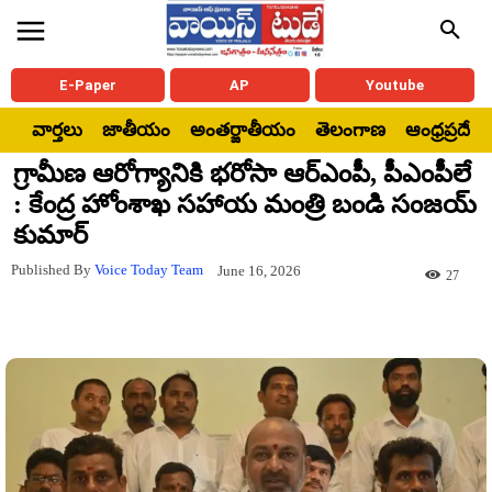
E-Paper
AP
Youtube
వార్తలు
జాతీయం
అంతర్జాతీయం
తెలంగాణ
ఆంధ్రప్రదేశ్
గ్రామీణ ఆరోగ్యానికి భరోసా ఆర్ఎంపీ, పీఎంపీలే
: కేంద్ర హోంశాఖ సహాయ మంత్రి బండి సంజయ్
కుమార్
Published By
Voice Today Team
June 16, 2026
27