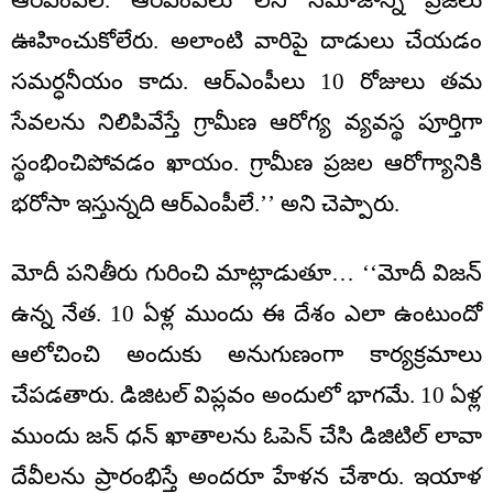
ఆర్ఎంపీలే. ఆర్ఎంపీలు లేని సమాజాన్ని ప్రజలు
ఊహించుకోలేరు. అలాంటి వారిపై దాడులు చేయడం
సమర్ధనీయం కాదు. ఆర్ఎంపీలు 10 రోజులు తమ
సేవలను నిలిపివేస్తే గ్రామీణ ఆరోగ్య వ్యవస్థ పూర్తిగా
స్థంభించిపోవడం ఖాయం. గ్రామీణ ప్రజల ఆరోగ్యానికి
భరోసా ఇస్తున్నది ఆర్ఎంపీలే.’’ అని చెప్పారు.
మోదీ పనితీరు గురించి మాట్లాడుతూ… ‘‘మోదీ విజన్
ఉన్న నేత. 10 ఏళ్ల ముందు ఈ దేశం ఎలా ఉంటుందో
ఆలోచించి అందుకు అనుగుణంగా కార్యక్రమాలు
చేపడతారు. డిజిటల్ విప్లవం అందులో భాగమే. 10 ఏళ్ల
ముందు జన్ ధన్ ఖాతాలను ఓపెన్ చేసి డిజిటిల్ లావా
దేవీలను ప్రారంభిస్తే అందరూ హేళన చేశారు. ఇయాళ