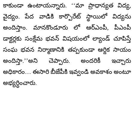
కాకుండా ఉంటాయన్నారు. ‘‘మా ప్రాధాన్యత విద్య,
వైద్యం. పేద వాడికి కార్పొరేట్ స్థాయిలో విద్యను
అందిస్తాం. మానకొండూరు లో ఆర్ఎంపీ, పీఎంపీ
డాక్టర్లకు సంక్షేమ భవన్ విషయంలో ల్యాండ్ చూపిస్తే
సంఘ భవన నిర్మాణానికి తప్పకుండా ఆర్దిక సాయం
అందిస్తా.’’అని చెప్పారు. అందరికీ ఇచ్చారు
అధికారం… ఈసారి బీజేపీకి ఇవ్వండి అవకాశం అంటూ
అభ్యర్ధించారు.