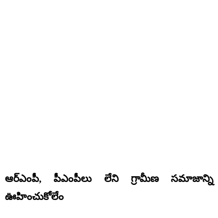
ఆర్ఎంపీ, పీఎంపీలు లేని గ్రామీణ సమాజాన్ని
ఊహించుకోలేం