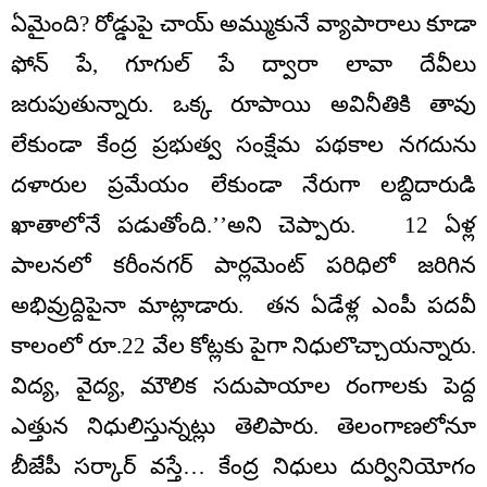
ఏమైంది? రోడ్డుపై చాయ్ అమ్ముకునే వ్యాపారాలు కూడా
ఫోన్ పే, గూగుల్ పే ద్వారా లావా దేవీలు
జరుపుతున్నారు. ఒక్క రూపాయి అవినీతికి తావు
లేకుండా కేంద్ర ప్రభుత్వ సంక్షేమ పథకాల నగదును
దళారుల ప్రమేయం లేకుండా నేరుగా లబ్దిదారుడి
ఖాతాలోనే పడుతోంది.’’అని చెప్పారు. 12 ఏళ్ల
పాలనలో కరీంనగర్ పార్లమెంట్ పరిధిలో జరిగిన
అభివ్రుద్దిపైనా మాట్లాడారు. తన ఏడేళ్ల ఎంపీ పదవీ
కాలంలో రూ.22 వేల కోట్లకు పైగా నిధులొచ్చాయన్నారు.
విద్య, వైద్య, మౌలిక సదుపాయాల రంగాలకు పెద్ద
ఎత్తున నిధులిస్తున్నట్లు తెలిపారు. తెలంగాణలోనూ
బీజేపీ సర్కార్ వస్తే… కేంద్ర నిధులు దుర్వినియోగం