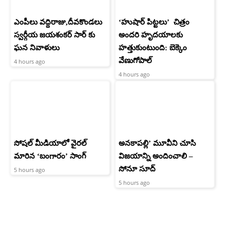
ఎంపీలు వద్దిరాజు,దీవకొండలు
‘హుషార్‌ పిట్టలు’ చిత్రం
స్వర్గీయ జయశంకర్ సార్ కు
అందరి హృదయాలకు
ఘన నివాళులు
హత్తుకుంటుంది: బెక్కెం
వేణుగోపాల్‌
4 hours ago
4 hours ago
సోషల్ మీడియాలో వైరల్
అనకాపల్లి’ మూవీని చూసి
మారిన ‘బంగారం’ సాంగ్
విజయాన్ని అందించాలి –
సోనూ సూద్
5 hours ago
5 hours ago