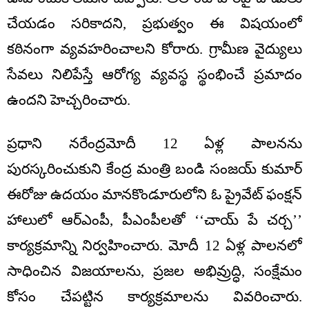
చేయడం సరికాదని, ప్రభుత్వం ఈ విషయంలో
కఠినంగా వ్యవహరించాలని కోరారు. గ్రామీణ వైద్యులు
సేవలు నిలిపేస్తే ఆరోగ్య వ్యవస్థ స్థంభించే ప్రమాదం
ఉందని హెచ్చరించారు.
ప్రధాని నరేంద్రమోదీ 12 ఏళ్ల పాలనను
పురస్కరించుకుని కేంద్ర మంత్రి బండి సంజయ్ కుమార్
ఈరోజు ఉదయం మానకొండూరులోని ఓ ప్రైవేట్ ఫంక్షన్
హాలులో ఆర్ఎంపీ, పీఎంపీలతో ‘‘చాయ్ పే చర్చ’’
కార్యక్రమాన్ని నిర్వహించారు. మోదీ 12 ఏళ్ల పాలనలో
సాధించిన విజయాలను, ప్రజల అభివ్రుద్ధి, సంక్షేమం
కోసం చేపట్టిన కార్యక్రమాలను వివరించారు.