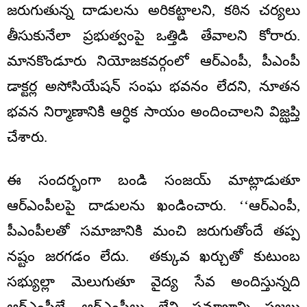
జరుగుతున్న దాడులను అరికట్టాలని, కఠిన చర్యలు
తీసుకునేలా ప్రభుత్వంపై ఒత్తిడి తేవాలని కోరారు.
మానకొండూరు నియోజకవర్గంలో ఆర్ఎంపీ, పీఎంపీ
డాక్టర్ల అసోసియేషన్ సంఘ భవనం లేదని, నూతన
భవన నిర్మాణానికి ఆర్ధిక సాయం అందించాలని విజ్ఝప్తి
చేశారు.
ఈ సందర్భంగా బండి సంజయ్ మాట్లాడుతూ
ఆర్ఎంపీలపై దాడులను ఖండించారు. ‘‘ఆర్ఎంపీ,
పీఎంపీలతో సమాజానికి మంచి జరుగుతోందే తప్ప
నష్టం జరగడం లేదు. తక్కువ ఖర్చుతో కుటుంబ
సభ్యుల్లా మెలుగుతూ వైద్య సేవ అందిస్తున్నది