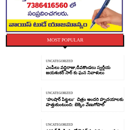
MOST POPULAR
UNCATEGORIZED
ఎంపీలు వద్దిరాజు,దీవకొండలు స్వర్గీయ
జయశంకర్ సార్ కు ఘన నివాళులు
UNCATEGORIZED
‘హుషార్‌ పిట్టలు’ చిత్రం అందరి హృదయాలకు
హత్తుకుంటుంది: బెక్కెం వేణుగోపాల్‌
UNCATEGORIZED