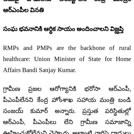
ఆర్ఎంపీల వినతి
సంఘ భవనానికి ఆర్ధిక సాయం అందించాలని విజ్ఝప్తి
RMPs and PMPs are the backbone of rural
healthcare: Union Minister of State for Home
Affairs Bandi Sanjay Kumar.
గ్రామీణ ప్రజల ఆరోగ్యానికి భరోసా ఆర్ఎంపీ,
పీఎంపీలేనని కేంద్ర హోంశాఖ సహాయ మంత్రి బండి
సంజయ్ కుమార్ అన్నారు. ప్రస్తుత పరిస్థితుల్లో
ఆర్ఎంపీ, పీఎంపీలు లేని గ్రామీణ సమాజాన్ని
ఊహించుకోలేమని చెప్పారు. అలాంటి వారిపై దాడులు