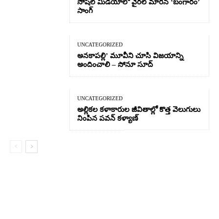
సోషల్ మీడియాలో వైరల్ మారిన ‘బంగారం’
సాంగ్
UNCATEGORIZED
అనకాపల్లి’ మూవీని చూసి విజయాన్ని
అందించాలి – సోనూ సూద్
UNCATEGORIZED
అల్లికల కళాకారుల జీవితాల్లో కొత్త వెలుగులు
నింపిన పవన్ కళ్యాణ్