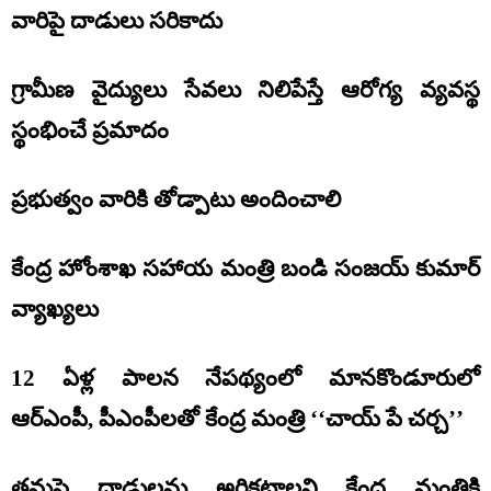
వారిపై దాడులు సరికాదు
గ్రామీణ వైద్యులు సేవలు నిలిపేస్తే ఆరోగ్య వ్యవస్థ
స్థంభించే ప్రమాదం
ప్రభుత్వం వారికి తోడ్పాటు అందించాలి
కేంద్ర హోంశాఖ సహాయ మంత్రి బండి సంజయ్ కుమార్
వ్యాఖ్యలు
12 ఏళ్ల పాలన నేపథ్యంలో మానకొండూరులో
ఆర్ఎంపీ, పీఎంపీలతో కేంద్ర మంత్రి ‘‘చాయ్ పే చర్చ’’
తమపై దాడులను అరికట్టాలని కేంద్ర మంత్రికి