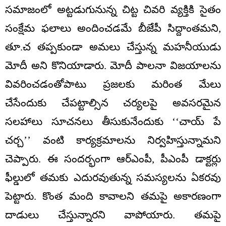
సమాజంలో అట్టడుగునున్న చిట్ట చివరి వ్యక్తికి సైతం
సంక్షేమ ఫలాలు అందించడమే బీజేపీ సిద్దాంతమని,
తూ.చ తప్పకుండా అమలు చేస్తున్న మహనీయుడు
మోదీ అని కొనియాడారు. మోదీ పాలనా విజయాలను
వివరించడంతోపాటు ప్రజలకు మరింత మేలు
చేసేందుకు చేపట్టాల్సిన చర్యలపై అవసరమైన
సలహాలు సూచనలు తీసుకునేందుకు ‘‘చాయ్ పే
చర్చ’’ వంటి కార్యక్రమాలను నిర్వహిస్తున్నామని
చెప్పారు. ఈ సందర్భంగా ఆర్ఎంపీ, పీఎంపీ డాక్టర్లు
ఫీల్డులో తమకు ఎదురవుతున్న సమస్యలను ఏకరవు
పెట్టారు. కొంత మంది కావాలని తమపై అకారణంగా
దాడులు చేస్తున్నారని వాపోయారు. తమపై