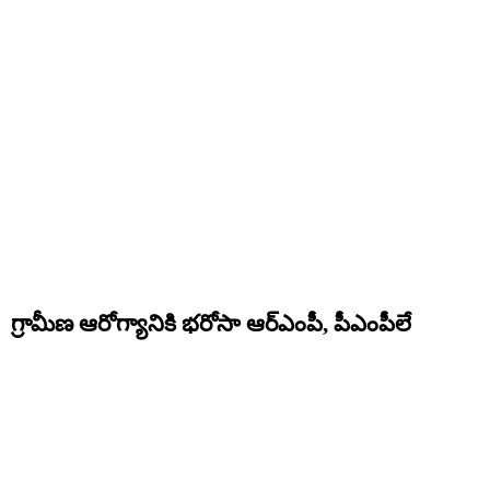
గ్రామీణ ఆరోగ్యానికి భరోసా ఆర్ఎంపీ, పీఎంపీలే