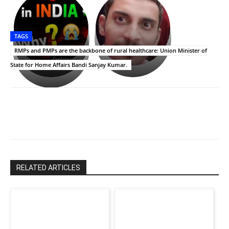
భగవంతుని
కేజీఎఫ్
ప్రసాదం
Upasana:
సినిమాతో
తీర్థం..తులసీదళం
భర్తపై
పాన్
TAGS
లేకుండా
రివెంజ్
ఇండియా
అసంపూర్ణం
తీర్చుకున్న
స్టార్
RMPs and PMPs are the backbone of rural healthcare: Union Minister of
ఉపాసన..
హీరోయిన్‏గా
State for Home Affairs Bandi Sanjay Kumar.
పాపం
శ్రీనిధి
రామ్
శెట్టి.
చరణ్
RELATED ARTICLES