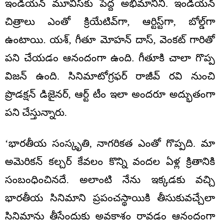
ఇండియన్ మూవీస్‌కు పెద్ద అభిమానిని. ఇండియన్
చిత్రాలు ఎంతో క్రియేటివ్‌గా, ఆర్టిస్ట్‌గా, బోల్డ్‌గా
ఉంటాయి. యశ్, గీతూ మోహన్ దాస్, వెంకట్ గారితో
పని చేయడం ఆనందంగా ఉంది. గీతూకి చాలా గొప్ప
విజన్ ఉంది. సినిమాటోగ్రఫర్ రాజీవ్ రవి నుంచి
ప్రొడక్షన్ డిజైనర్, ఆర్ట్ టీం ఇలా అందరూ అద్భుతంగా
పని చేస్తున్నారు.
‘భారతీయ సంస్కృతి, నాగరికత ఎంతో గొప్పది. మా
అమెరికన్ కల్చర్ కేవలం కొన్ని వందల ఏళ్ల క్రితానికి
సంబంధించినదే. అలాంటి నేను ఇక్కడకు వచ్చి
భారతీయ సినిమాని ప్రపంచస్థాయికి తీసుకువచ్చేలా
సినిమాను తీసేందుకు అవకాశం రావడం ఆనందంగా