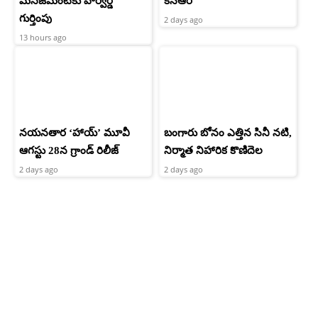
మేనేజ్‌మెంట్‌కు హార్వర్డ్‌
కేసీఆర్
గుర్తింపు
2 days ago
13 hours ago
నయనతార ‘హాయ్’ మూవీ
బంగారు బోనం ఎత్తిన సినీ నటి,
ఆగస్టు 28న గ్రాండ్ రిలీజ్
నిర్మాత నిహారిక కొణిదెల
2 days ago
2 days ago