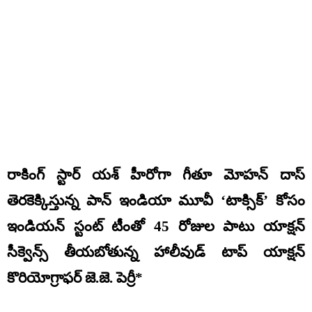
రాకింగ్ స్టార్ యశ్ హీరోగా గీతూ మోహన్ దాస్
తెరకెక్కిస్తున్న పాన్ ఇండియా మూవీ ‘టాక్సిక్’ కోసం
ఇండియన్ స్టంట్ టీంతో 45 రోజుల పాటు యాక్షన్
సీక్వెన్స్ తీయబోతున్న హాలీవుడ్ టాప్ యాక్షన్
కొరియోగ్రాఫర్ జె.జె. పెర్రీ*