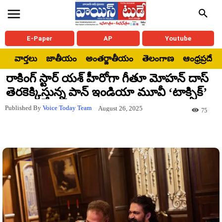
E-Paper
AP
Youtube
వార్తలు
జాతీయం
అంతర్జాతీయం
తెలంగాణ
ఆంధ్రప్రదేశ్
రాకింగ్ స్టార్ యశ్ హీరోగా గీతూ మోహన్ దాస్
తెరకెక్కిస్తున్న పాన్ ఇండియా మూవీ ‘టాక్సిక్’
Published By
Voice Today Team
August 26, 2025
75