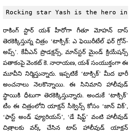
Rocking star Yash is the hero in
రాకింగ్ స్టార్ యశ్ హీరోగా గీతూ మోహన్ దాస్
తెరకెక్కిస్తున్న చిత్రం ‘టాక్సిక్: ఎ ఫెయిరీటేల్ ఫర్ గ్రోన్-
అప్స్’. కేవీఎన్ ప్రొడక్షన్స్, మాన్‌స్టర్ మైండ్ క్రియేషన్స్
పతాకంపై వెంకట్ కె. నారాయణ, యశ్ సంయుక్తంగా ఈ
మూవీని నిర్మిస్తున్నారు. ఇప్పటికే ‘టాక్సిక్’ మీద భారీ
అంచనాలు నెలకొన్నాయి. ఈ సినిమాని హాలీవుడ్‌
స్థాయికి ధీటుగా తెరకెక్కిస్తున్నారు. అందుకే ‘టాక్సిక్’
టీం ఈ చిత్రంలోని యాక్షన్ సీక్వెన్స్ కోసం ‘జాన్ విక్’,
‘ఫాస్ట్ అండ్ ఫ్యూరియస్’, ‘డే షిఫ్ట్’ వంటి హాలీవుడ్
చిత్రాలకు వర్క్ చేసిన టాప్ హాలీవుడ్ యాక్షన్