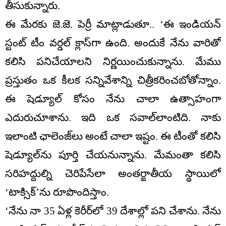
తీసుకున్నారు.
ఈ మేరకు జె.జె. పెర్రీ మాట్లాడుతూ.. ‘ఈ ఇండియన్
స్టంట్ టీం వర్డల్ క్లాస్‌గా ఉంది. అందుకే నేను వారితో
కలిసి పనిచేయాలని నిర్ణయించుకున్నాను. మేము
ప్రస్తుతం ఒక కీలక సన్నివేశాన్ని చిత్రీకరించబోతోన్నాం.
ఈ షెడ్యూల్ కోసం నేను చాలా ఉత్సాహంగా
ఎదురుచూశాను. ఇది ఒక సవాల్‌లాంటిది. నాకు
ఇలాంటి ఛాలెంజ్‌లు అంటే చాలా ఇష్టం. ఈ టీంతో కలిసి
షెడ్యూల్‌ను పూర్తి చేయనున్నాను. మేమంతా కలిసి
సరిహద్దుల్ని చెరిపేసేలా అంతర్జాతీయ స్థాయిలో
‘టాక్సిక్’ను రూపొందిస్తాం.
‘నేను నా 35 ఏళ్ల కెరీర్‌లో 39 దేశాల్లో పని చేశాను. నేను