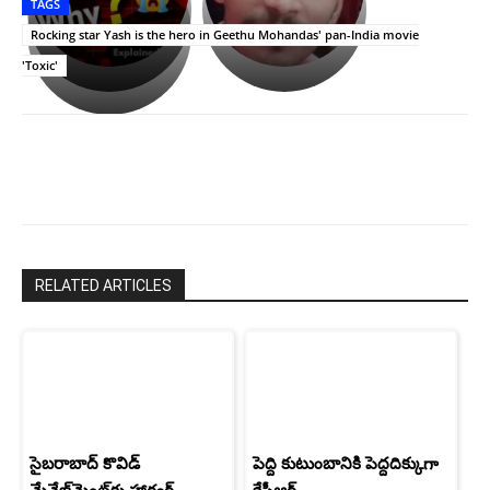
TAGS
లేకుండా
రివెంజ్
ఇండియా
అసంపూర్ణం
తీర్చుకున్న
స్టార్
Rocking star Yash is the hero in Geethu Mohandas' pan-India movie
ఉపాసన..
హీరోయిన్‏గా
'Toxic'
పాపం
శ్రీనిధి
రామ్
శెట్టి.
చరణ్
RELATED ARTICLES
సైబరాబాద్‌ కొవిడ్‌
పెద్ది కుటుంబానికి పెద్దదిక్కుగా