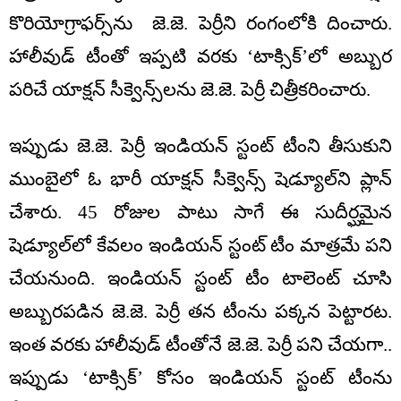
కొరియోగ్రాఫర్స్‌ను జె.జె. పెర్రీని రంగంలోకి దించారు.
హాలీవుడ్ టీంతో ఇప్పటి వరకు ‘టాక్సిక్’లో అబ్బుర
పరిచే యాక్షన్ సీక్వెన్స్‌లను జె.జె. పెర్రీ చిత్రీకరించారు.
ఇప్పుడు జె.జె. పెర్రీ ఇండియన్ స్టంట్ టీంని తీసుకుని
ముంబైలో ఓ భారీ యాక్షన్ సీక్వెన్స్ షెడ్యూల్‌ని ప్లాన్
చేశారు. 45 రోజుల పాటు సాగే ఈ సుదీర్ఘమైన
షెడ్యూల్‌లో కేవలం ఇండియన్ స్టంట్ టీం మాత్రమే పని
చేయనుంది. ఇండియన్ స్టంట్ టీం టాలెంట్ చూసి
అబ్బురపడిన జె.జె. పెర్రీ తన టీంను పక్కన పెట్టారట.
ఇంత వరకు హాలీవుడ్ టీంతోనే జె.జె. పెర్రీ పని చేయగా..
ఇప్పుడు ‘టాక్సిక్’ కోసం ఇండియన్ స్టంట్ టీంను