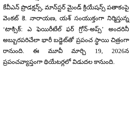
కేవీఎన్ ప్రొడక్షన్స్, మాన్‌స్టర్ మైండ్ క్రియేషన్స్ పతాకంపై
వెంకట్ కె. నారాయణ, యశ్ సంయుక్తంగా నిర్మిస్తున్న
‘టాక్సిక్: ఎ ఫెయిరీటేల్ ఫర్ గ్రోన్-అప్స్’ అందరినీ
అబ్బురపరిచేలా భారీ బడ్జెట్‌తో ప్రపంచ స్థాయి చిత్రంగా
రానుంది. ఈ మూవీ మార్చి 19, 2026న
ప్రపంచవ్యాప్తంగా థియేటర్లలో విడుదల కానుంది.