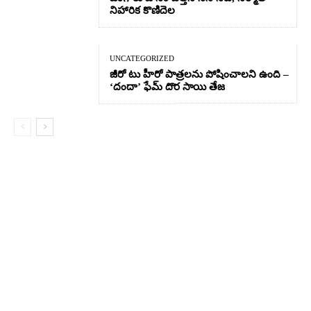
నిహారిక కొణిదెల
UNCATEGORIZED
జీరో టు హీరో పాత్రలను పోషించాలని ఉంది –
‘దందా’ ఫేమ్ దొర సాయి తేజ