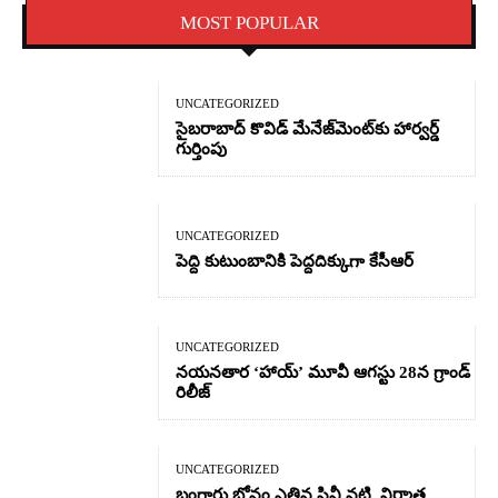
MOST POPULAR
UNCATEGORIZED
సైబరాబాద్‌ కొవిడ్‌ మేనేజ్‌మెంట్‌కు హార్వర్డ్‌
గుర్తింపు
UNCATEGORIZED
పెద్ది కుటుంబానికి పెద్దదిక్కుగా కేసీఆర్
UNCATEGORIZED
నయనతార ‘హాయ్’ మూవీ ఆగస్టు 28న గ్రాండ్
రిలీజ్
UNCATEGORIZED
బంగారు బోనం ఎత్తిన సినీ నటి, నిర్మాత