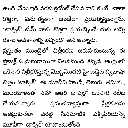
ఉంది. నేను ఇది వరకు క్రియేట్ చేసిన దాని కంటే.. చాలా
కొత్తగా, వినూత్నంగా ఉండేలా ప్రయత్నిస్తున్నాను.
‘టాక్సిక్’ టీమ్ నాకు కొత్తగా ప్రయత్నించేందుకు అన్ని
రకాల అవకాశాల్ని ఇచ్చింది’ అని అన్నారు.
ప్రస్తుతం ముంబైలో చిత్రీకరణ జరుపుకుంటున్న ఈ
ప్రాజెక్ట్‌ ఓ మైలురాయిగా నిలవనుంది. కన్నడ, ఆంగ్లంలో
ఒకేసారి చిత్రీకరిస్తున్న మొట్టమొదటి హై బడ్జెట్‌ ద్విభాషా
చిత్రం ‘టాక్సిక్’. ఈ మూవీని హిందీ, తెలుగు, తమిళం,
మలయాళంతో సహా ఇతర భాషల్లో ఒకేసారి రిలీజ్
చేయనున్నారు. ప్రపంచవ్యాప్తంగా ప్రేక్షకులను
ఆకట్టుకునేలా వరల్డ్ సినిమాటిక్ ఎక్స్‌పీరియెన్స్
మూవీగా ‘టాక్సిక్’ రూపొందుతోంది.