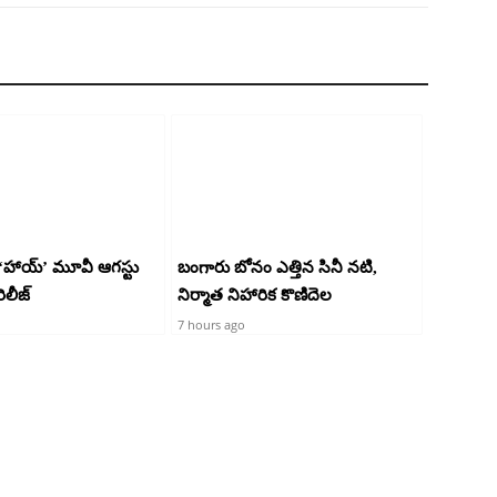
ాయ్’ మూవీ ఆగస్టు
బంగారు బోనం ఎత్తిన సినీ నటి,
ిలీజ్
నిర్మాత నిహారిక కొణిదెల
7 hours ago