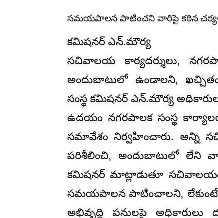
సమయపాలన పాటించని వారిపై కఠిన చర్య
కమిషనర్ ఎన్.మౌర్య
సచివాలయ కార్యదర్శులు, నగరప
అందుబాటులో ఉండాలని, ఖచ్చ
సంస్థ కమిషనర్ ఎన్.మౌర్య అధికార
ఉదయం నగరపాలక సంస్థ కార్యాలయం
సమావేశం నిర్వహించారు. అన్ని 
పరిశీలించి, అందుబాటులో లేని వ
కమిషనర్ మాట్లాడుతూ సచివాలయం స
సమయపాలన పాటించాలని, లేకుంటే క
అభివృద్ధి పనులపై అధికారులు దృ