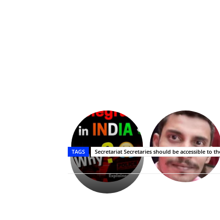
Upasana:
భర్తపై
రివెంజ్
TAGS
Secretariat Secretaries should be accessible to th
తీర్చుకున్న
ఉపాసన..
పాపం
రామ్
చరణ్
Share