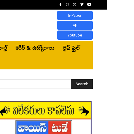
E-Paper
AP
Youtube
ెల్త్‌
కెరీర్ & ఉద్యోగాలు
లైఫ్ స్టైల్
Search