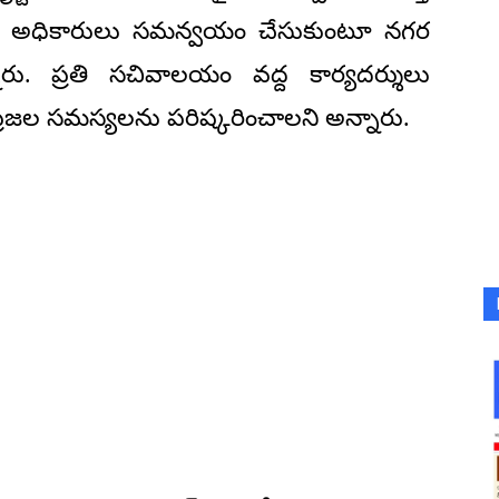
గాల అధికారులు సమన్వయం చేసుకుంటూ నగర
ారు. ప్రతి సచివాలయం వద్ద కార్యదర్శులు
్రజల సమస్యలను పరిష్కరించాలని అన్నారు.