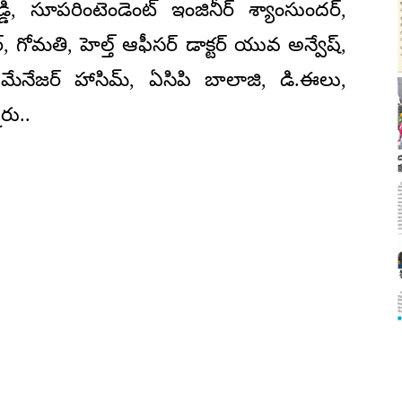
, సూపరింటెండెంట్ ఇంజినీర్ శ్యాంసుందర్,
, గోమతి, హెల్త్ ఆఫీసర్ డాక్టర్ యువ అన్వేష్,
,, మేనేజర్ హాసిమ్, ఏసిపి బాలాజి, డి.ఈలు,
రు..