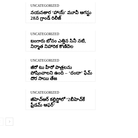
UNCATEGORIZED
నయనతార ‘హాయ్’ మూవీ ఆగస్టు
28న గ్రాండ్ రిలీజ్
UNCATEGORIZED
బంగారు బోనం ఎత్తిన సినీ నటి,
నిర్మాత నిహారిక కొణిదెల
UNCATEGORIZED
జీరో టు హీరో పాత్రలను
పోషించాలని ఉంది – ‘దందా’ ఫేమ్
దొర సాయి తేజ
UNCATEGORIZED
జీహెచ్ఆర్‌ కల్లిస్టోలో ‘2బీహెచ్‌కే
ఫ్రీడమ్ ఆఫర్’