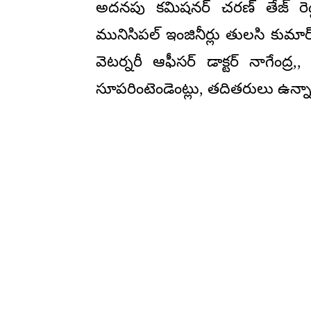
అదనపు కమిషనర్ చరణ్ తేజ్ రెడ్డి
మునిసిపల్ ఇంజినీర్లు తులసి కుమార్
వెటర్నరీ ఆఫీసర్ డాక్టర్ నాగేంద్ర
సూపరింటెండెంట్లు, తదితరులు ఉన్నా