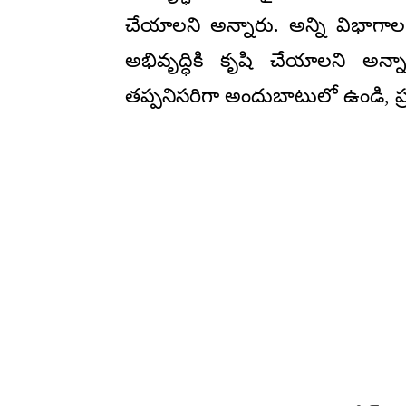
చేయాలని అన్నారు. అన్ని విభా
అభివృద్ధికి కృషి చేయాలని అన్న
తప్పనిసరిగా అందుబాటులో ఉండి, ప