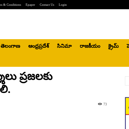
ms & Conditions
Epaper
Contact Us
Login
తెలంగాణ
ఆంధ్రప్రదేశ్
సినిమా
రాజకీయం
క్రైమ్
హ
ులు ప్రజలకు
ి.
73