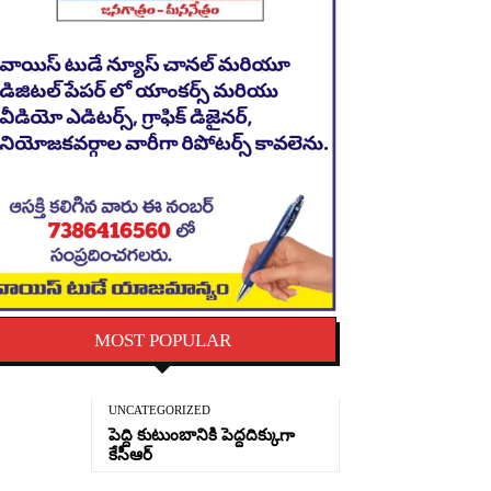
MOST POPULAR
UNCATEGORIZED
పెద్ది కుటుంబానికి పెద్దదిక్కుగా
కేసీఆర్
c.