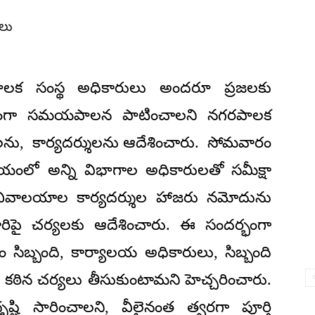
లు
ాలక సంస్థ అధికారులు అందరూ ప్రజలకు
ితంగా సమయపాలన పాటించాలని నగరపాలక
ులను, కార్యదర్శులను ఆదేశించారు. సోమవారం
లో అన్ని విభాగాల అధికారులతో సమీక్షా
సచివాలయాల కార్యదర్శుల హాజరు నమోదును
ారిపై చర్యలకు ఆదేశించారు. ఈ సందర్భంగా
ిబ్బంది, కార్యాలయ అధికారులు, సిబ్బంది
ఠిన చర్యలు తీసుకుంటామని హెచ్చరించారు.
ష్టి సారించాలని, వీలైనంత త్వరగా పూర్తి