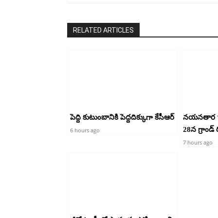
RELATED ARTICLES
పెద్ది కుటుంబానికి పెద్దదిక్కుగా కేసీఆర్
నయనతార ‘హ
28న గ్రాండ్ ర
6 hours ago
7 hours ago