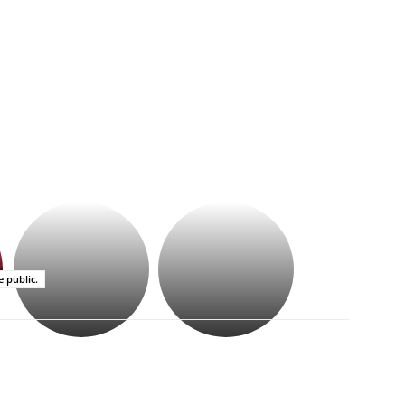
భగవంతుని
కేజీఎఫ్
ప్రసాదం
సినిమాతో
తీర్థం..తులసీదళం
పాన్
లేకుండా
ఇండియా
e public.
అసంపూర్ణం
స్టార్
హీరోయిన్‏గా
శ్రీనిధి
శెట్టి.