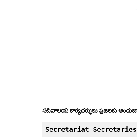
-
సచివాలయ కార్యదర్శులు ప్రజలకు అందుబ
Secretariat Secretaries