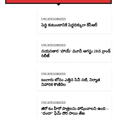
UNCATEGORIZED
పెద్ది కుటుంబానికి పెద్దదిక్కుగా కేసీఆర్
UNCATEGORIZED
నయనతార ‘హాయ్’ మూవీ ఆగస్టు 28న గ్రాండ్
రిలీజ్
UNCATEGORIZED
బంగారు బోనం ఎత్తిన సినీ నటి, నిర్మాత
నిహారిక కొణిదెల
UNCATEGORIZED
జీరో టు హీరో పాత్రలను పోషించాలని ఉంది –
‘దందా’ ఫేమ్ దొర సాయి తేజ