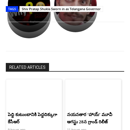
తీర్థం..తులసీదళం
భర్తపై
పాన్
TAGS
Shiv Pratap Shukla Sworn in as Telangana Governor
లేకుండా
రివెంజ్
ఇండియా
అసంపూర్ణం
తీర్చుకున్న
స్టార్
ఉపాసన..
హీరోయిన్‏గా
పాపం
శ్రీనిధి
రామ్
శెట్టి.
చరణ్
RELATED ARTICLES
పెద్ది కుటుంబానికి పెద్దదిక్కుగా
నయనతార ‘హాయ్’ మూవీ
కేసీఆర్
ఆగస్టు 28న గ్రాండ్ రిలీజ్
9 hours ago
11 hours ago