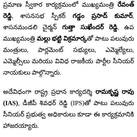
ప్రమాణ స్వీకార కార్యక్రమంలో ముఖ్యమంత్రి
రేవంత్
రెడ్డి
, శాసనసభ స్పీకర్
గడ్డం ప్రసాద్ కుమార్
,
శాసనమండలి చైర్మన్
గుత్తా సుఖేందర్ రెడ్డి
, ఉప
ముఖ్యమంత్రి
మల్లు భట్టి విక్రమార్క
తో పాటు పలువురు
మంత్రులు, పార్లమెంట్ సభ్యులు, ఎమ్మెల్యేలు,
ఎమ్మెల్సీలు మరియు వివిధ రాజకీయ పార్టీల సీనియర్
నాయకులు పాల్గొన్నారు.
అదేవిధంగా రాష్ట్ర ప్రధాన కార్యదర్శి
రామకృష్ణ రావు
(IAS)
, డీజీపీ శివధర్ రెడ్డి (IPS)తో పాటు పలువురు
సీనియర్ ప్రభుత్వ అధికారులు కూడా ఈ కార్యక్రమానికి
హాజరయ్యారు.