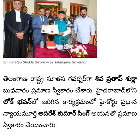
Shiv Pratap Shukla Sworn in as Telangana Governor
తెలంగాణ రాష్ట్ర నూతన గవర్నర్‌గా
శివ ప్రతాప్ శుక్లా
బుధవారం ప్రమాణ స్వీకారం చేశారు. హైదరాబాద్‌లోని
లోక్ భవన్
లో జరిగిన కార్యక్రమంలో హైకోర్టు ప్రధాన
న్యాయమూర్తి
అపరేశ్ కుమార్ సింగ్
ఆయనతో ప్రమాణ
స్వీకారం చేయించారు.