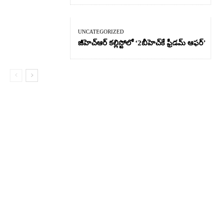
UNCATEGORIZED
జీహెచ్ఆర్‌ కల్లిస్టోలో ‘2బీహెచ్‌కే ఫ్రీడమ్ ఆఫర్’