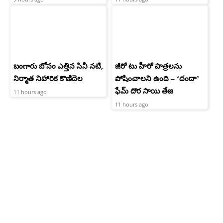
బంగారు బోనం ఎత్తిన సినీ నటి,
జీరో టు హీరో పాత్రలను
నిర్మాత నిహారిక కొణిదెల
పోషించాలని ఉంది – ‘దందా’
ఫేమ్ దొర సాయి తేజ
11 hours ago
11 hours ago