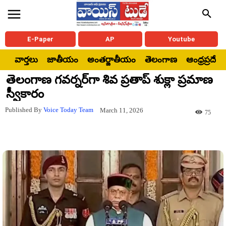
E-Paper
AP
Youtube
వార్తలు
జాతీయం
అంతర్జాతీయం
తెలంగాణ
ఆంధ్రప్రదేశ్
తెలంగాణ గవర్నర్‌గా శివ ప్రతాప్ శుక్లా ప్రమాణ
స్వీకారం
Published By
Voice Today Team
March 11, 2026
75