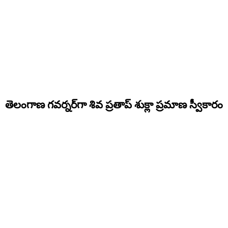
తెలంగాణ గవర్నర్‌గా శివ ప్రతాప్ శుక్లా ప్రమాణ స్వీకారం