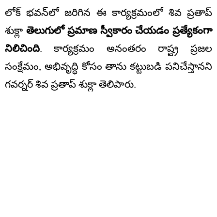
లోక్ భవన్‌లో జరిగిన ఈ కార్యక్రమంలో శివ ప్రతాప్
శుక్లా
తెలుగులో ప్రమాణ స్వీకారం చేయడం ప్రత్యేకంగా
నిలిచింది
. కార్యక్రమం అనంతరం రాష్ట్ర ప్రజల
సంక్షేమం, అభివృద్ధి కోసం తాను కట్టుబడి పనిచేస్తానని
గవర్నర్ శివ ప్రతాప్ శుక్లా తెలిపారు.