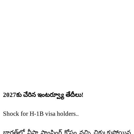
2027కు చేరిన ఇంటర్వ్యూ తేదీలు!
Shock for H-1B visa holders..
భారత్‌లో వీసా స్టాంపింగ్ కోసం వచ్చి చిక్కుకుపోయిన