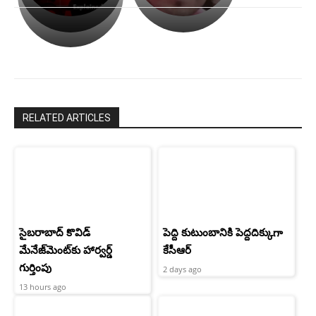
ఉపాసన..
హీరోయిన్‏గా
పాపం
శ్రీనిధి
రామ్
శెట్టి.
చరణ్
RELATED ARTICLES
సైబరాబాద్‌ కొవిడ్‌
పెద్ది కుటుంబానికి పెద్దదిక్కుగా
మేనేజ్‌మెంట్‌కు హార్వర్డ్‌
కేసీఆర్
గుర్తింపు
2 days ago
13 hours ago