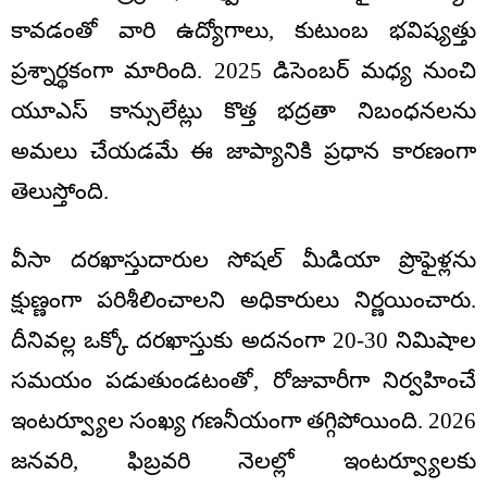
కావడంతో వారి ఉద్యోగాలు, కుటుంబ భవిష్యత్తు
ప్రశ్నార్థకంగా మారింది. 2025 డిసెంబర్ మధ్య నుంచి
యూఎస్ కాన్సులేట్లు కొత్త భద్రతా నిబంధనలను
అమలు చేయడమే ఈ జాప్యానికి ప్రధాన కారణంగా
తెలుస్తోంది.
వీసా దరఖాస్తుదారుల సోషల్ మీడియా ప్రొఫైళ్లను
క్షుణ్ణంగా పరిశీలించాలని అధికారులు నిర్ణయించారు.
దీనివల్ల ఒక్కో దరఖాస్తుకు అదనంగా 20-30 నిమిషాల
సమయం పడుతుండటంతో, రోజువారీగా నిర్వహించే
ఇంటర్వ్యూల సంఖ్య గణనీయంగా తగ్గిపోయింది. 2026
జనవరి, ఫిబ్రవరి నెలల్లో ఇంటర్వ్యూలకు