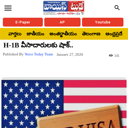
E-Paper
AP
Youtube
వార్తలు
జాతీయం
అంతర్జాతీయం
తెలంగాణ
ఆంధ్రప్రదేశ్
H-1B వీసాదారులకు షాక్..
Published By
Voice Today Team
January 27, 2026
141