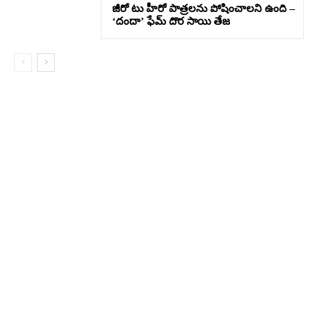
జీరో టు హీరో పాత్రలను పోషించాలని ఉంది –
‘దందా’ ఫేమ్ దొర సాయి తేజ