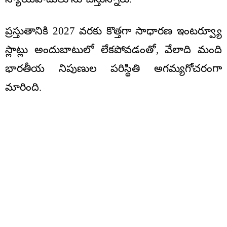
ప్రస్తుతానికి 2027 వరకు కొత్తగా సాధారణ ఇంటర్వ్యూ
స్లాట్లు అందుబాటులో లేకపోవడంతో, వేలాది మంది
భారతీయ నిపుణుల పరిస్థితి అగమ్యగోచరంగా
మారింది.