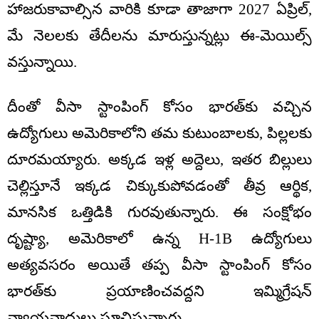
హాజరుకావాల్సిన వారికి కూడా తాజాగా 2027 ఏప్రిల్,
మే నెలలకు తేదీలను మారుస్తున్నట్లు ఈ-మెయిల్స్
వస్తున్నాయి.
దీంతో వీసా స్టాంపింగ్ కోసం భారత్‌కు వచ్చిన
ఉద్యోగులు అమెరికాలోని తమ కుటుంబాలకు, పిల్లలకు
దూరమయ్యారు. అక్కడ ఇళ్ల అద్దెలు, ఇతర బిల్లులు
చెల్లిస్తూనే ఇక్కడ చిక్కుకుపోవడంతో తీవ్ర ఆర్థిక,
మానసిక ఒత్తిడికి గురవుతున్నారు. ఈ సంక్షోభం
దృష్ట్యా, అమెరికాలో ఉన్న H-1B ఉద్యోగులు
అత్యవసరం అయితే తప్ప వీసా స్టాంపింగ్ కోసం
భారత్‌కు ప్రయాణించవద్దని ఇమ్మిగ్రేషన్
న్యాయవాదులు సూచిస్తున్నారు.