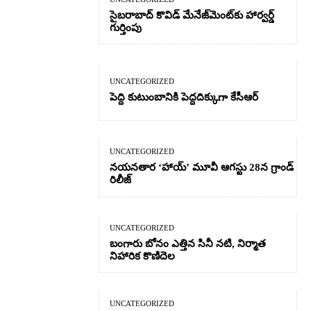
సైబరాబాద్‌ కొవిడ్‌ మేనేజ్‌మెంట్‌కు హార్వర్డ్‌
గుర్తింపు
UNCATEGORIZED
పెద్ది కుటుంబానికి పెద్దదిక్కుగా కేసీఆర్
UNCATEGORIZED
నయనతార ‘హాయ్’ మూవీ ఆగస్టు 28న గ్రాండ్
రిలీజ్
UNCATEGORIZED
బంగారు బోనం ఎత్తిన సినీ నటి, నిర్మాత
నిహారిక కొణిదెల
UNCATEGORIZED