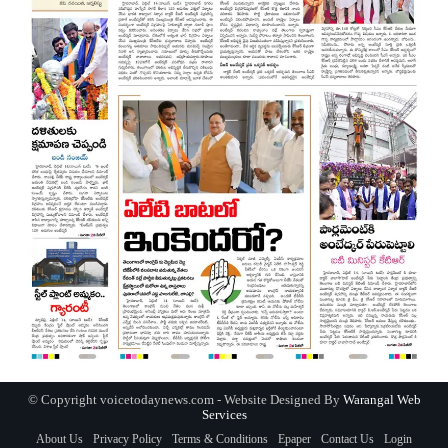
© Copyright voicetodaynews.com - Website Designed By
Warangal Web
Services
About Us
Privacy Policy
Terms & Conditions
Epaper
Contact Us
Login