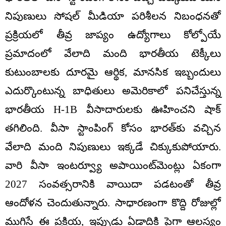
నిపుణులు సోషల్ మీడియా పరిశీలన నిబంధనతో
ప్రక్రియలో తీవ్ర జాప్యం ఉద్యోగాలు కోల్పోయే
ప్రమాదంలో వేలాది మంది భారతీయ టెక్కీలు
కుటుంబాలకు దూరమై ఆర్థిక, మానసిక ఇబ్బందులు
ఎదుర్కొంటున్న బాధితులు అమెరికాలో పనిచేస్తున్న
భారతీయ H-1B వీసాదారులకు ఊహించని షాక్
తగిలింది. వీసా స్టాంపింగ్ కోసం భారత్‌కు వచ్చిన
వేలాది మంది నిపుణులు ఇక్కడే చిక్కుకుపోయారు.
వారి వీసా ఇంటర్వ్యూ అపాయింట్‌మెంట్లు ఏకంగా
2027 సంవత్సరానికి వాయిదా పడటంతో తీవ్ర
ఆందోళన చెందుతున్నారు. సాధారణంగా కొద్ది రోజుల్లో
ముగిసే ఈ ప్రక్రియ, ఇప్పుడు ఏడాదికి పైగా ఆలస్యం