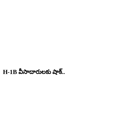
H-1B వీసాదారులకు షాక్..