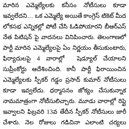
మారిన ఎమ్మెల్యేలకు కనీసం నోటీసులు కూడా
ఇవ్వలేదని… ఒక ఎమ్మెల్యే అయితే కాంగ్రెస్ టికెట్ మీద
లోకసభ ఎన్నికల్లో పోటీ చేసి ఓడిపోయారని బీఆర్ఎస్
నేత పిటిషన్ పై వాదనలు వినిపించారు. తెలంగాణలో
పార్టీ మారిన ఎమ్మెల్యేలపై ఏం నిర్ణయం తీసుకుంటారు,
ఫిర్యాదులపై 4 వారాల్లో షెడ్యూల్ చేయాలని
సుప్రీంకోర్టు ఆదేశించింది. కానీ పార్టీ ఫిరాయించిన
ఎమ్మెల్యేలకు స్పీకర్ గడ్డం ప్రసాద్ కుమార్ నోటీసులు
కూడా ఇవ్వలేదు. ధర్మాసనం జోక్యం చేసుకున్నాక
నామమాత్రంగా నోటీసులిచ్చారు. మూడు వారాల్లో రిప్లై
ఇవ్వాలని ఫిబ్రవరి 13వ తేదీన స్పీకర్ నోటీసులు జారీ
చేశారు. నెల రోజులు గడిచినా ఎలాంటి చర్యలు