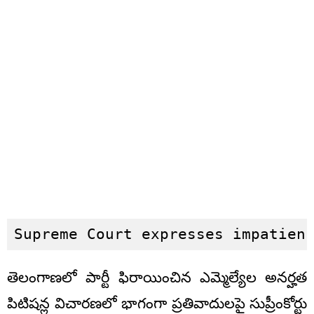
Supreme Court expresses impatien
తెలంగాణలో పార్టీ ఫిరాయించిన ఎమ్మెల్యేల అనర్హత
పిటిషన్ల విచారణలో భాగంగా ప్రతివాదులపై సుప్రీంకోర్టు