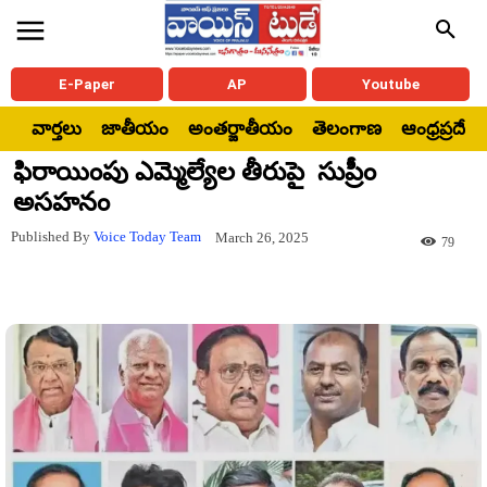
E-Paper
AP
Youtube
వార్తలు
జాతీయం
అంతర్జాతీయం
తెలంగాణ
ఆంధ్రప్రదేశ్
ఫిరాయింపు ఎమ్మెల్యేల తీరుపై సుప్రీం
అసహనం
Published By
Voice Today Team
March 26, 2025
79