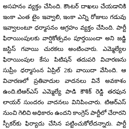
అసహనం వ్యక్తం చేసింది. కౌంటర్ దాఖలు చేయడానికి
ఇంకా ఎంత టైం ఇవ్వాలి, ఇంకా ఎన్ని రోజులు గడువు
ఇవ్వాలంటూ ధర్మాసనం ఆగ్రహం వ్యక్తం చేసింది. పార్టీ
ఫిరాయింపులకు వార్షికోత్సవం పూర్తయిందా అని జడ్జి
జస్టిస్ గవాయి చురకలు అంటించారు. ఎమ్మెల్యేల
ఫిరాయింపుల కేసు పిటిషన్ తదుపరి విచారణను
సుప్రీం ధర్మాసంన ఏప్రిల్ 2కు వాయిదా వేసింది. ఆ
విచారణలో ప్రతివాదుల వాదనలు వినే అవకాశం
ఉంది.టిఆర్ఎస్ ఎమ్మెల్యే పాడి కౌశిక్ రెడ్డి తరఫున
లాయర్ సుందరం వాదనలు వినిపించారు. టిఆర్ఎస్
నుంచి గెలిచి అధికారం ఉందని కాంగ్రెస్ పార్టీలో చేరారని
స్పీకర్‌కు ఫిర్యాదు చేసిన పట్టించుకోలేదన్నారు. పార్టీ