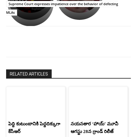
అసంపూర్ణం
తీర్చుకున్న
స్టార్
Supreme Court expresses impatience over the behavior of defecting
ఉపాసన..
హీరోయిన్‏గా
MLAs
పాపం
శ్రీనిధి
రామ్
శెట్టి.
చరణ్
RELATED ARTICLES
పెద్ది కుటుంబానికి పెద్దదిక్కుగా
నయనతార ‘హాయ్’ మూవీ
కేసీఆర్
ఆగస్టు 28న గ్రాండ్ రిలీజ్