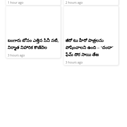
1 hour ago
2 hours ago
బంగారు బోనం ఎత్తిన సినీ నటి,
జీరో టు హీరో పాత్రలను
నిర్మాత నిహారిక కొణిదెల
పోషించాలని ఉంది – ‘దందా’
ఫేమ్ దొర సాయి తేజ
3 hours ago
3 hours ago