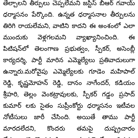
తేల్చాలని తీర్పులు చెప్పలేమని జస్టిస్ బీఆర్ గవాయ్
ధర్మాసనం పేర్కొంది. ఉన్నత ధర్మాసనాల తీర్పులను
తిరిగి రాయలేమని, వాటిని కాదని ఈ అంశంలో ఎలా
ముందుకు వెళ్లగలమని వ్యాఖ్యానించింది. ఈ
పిటిషన్‌లో తెలంగాణ ప్రభుత్వం, స్పీకర్, అసెంబ్లీ
కార్యదర్శి, పార్టీ మారిన ఎమ్మెల్యేలు ప్రతివాదులుగా
ఉన్నారు.మరోవైపు ఎమ్మెల్యేలకు గూడెం మహిపాల్
రెడ్డి, కృష్ణమోహన్ రెడ్డి, దానం నాగేందర్, కడియం
శ్రీహరి, తెల్లం వెంకట్రావులకు, స్పీకర్ గడ్డం ప్రసాద్
కుమార్ లకు సైతం సుప్రీంకోర్టు ధర్మాసనం ఇటీవల
నోటీసులు జారీ చేసింది. అయితే తాము పార్టీ
మారదలేదని, కొందరు తమపై దుష్ప్రచారం