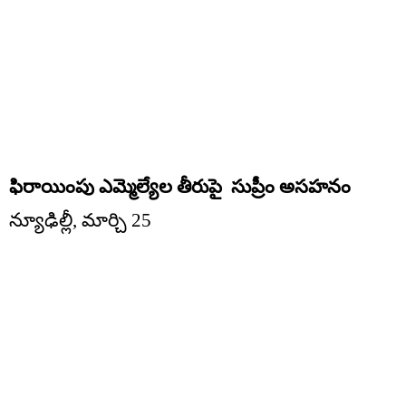
ఫిరాయింపు ఎమ్మెల్యేల తీరుపై సుప్రీం అసహనం
న్యూఢిల్లీ, మార్చి 25