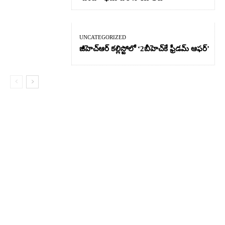
UNCATEGORIZED
జీహెచ్ఆర్‌ కల్లిస్టోలో ‘2బీహెచ్‌కే ఫ్రీడమ్ ఆఫర్’