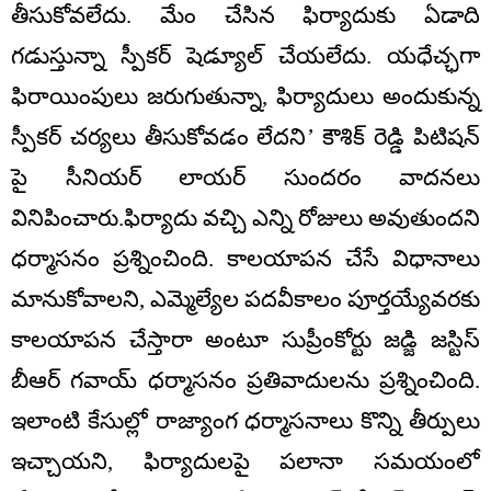
తీసుకోవలేదు. మేం చేసిన ఫిర్యాదుకు ఏడాది
గడుస్తున్నా స్పీకర్ షెడ్యూల్ చేయలేదు. యధేచ్ఛగా
ఫిరాయింపులు జరుగుతున్నా, ఫిర్యాదులు అందుకున్న
స్పీకర్ చర్యలు తీసుకోవడం లేదని’ కౌశిక్ రెడ్డి పిటిషన్
పై సీనియర్ లాయర్ సుందరం వాదనలు
వినిపించారు.ఫిర్యాదు వచ్చి ఎన్ని రోజులు అవుతుందని
ధర్మాసనం ప్రశ్నించింది. కాలయాపన చేసే విధానాలు
మానుకోవాలని, ఎమ్మెల్యేల పదవీకాలం పూర్తయ్యేవరకు
కాలయాపన చేస్తారా అంటూ సుప్రీంకోర్టు జడ్జి జస్టిస్
బీఆర్ గవాయ్ ధర్మాసనం ప్రతివాదులను ప్రశ్నించింది.
ఇలాంటి కేసుల్లో రాజ్యాంగ ధర్మాసనాలు కొన్ని తీర్పులు
ఇచ్చాయని, ఫిర్యాదులపై పలానా సమయంలో