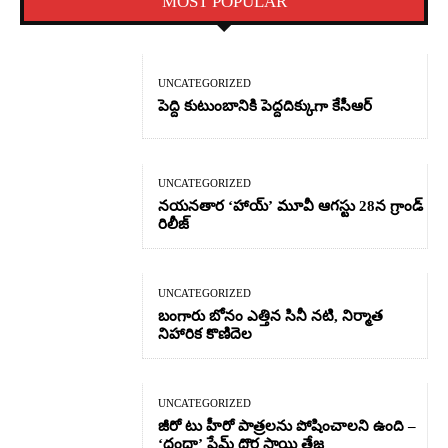
MOST POPULAR
UNCATEGORIZED
పెద్ది కుటుంబానికి పెద్దదిక్కుగా కేసీఆర్
UNCATEGORIZED
నయనతార ‘హాయ్’ మూవీ ఆగస్టు 28న గ్రాండ్
రిలీజ్
UNCATEGORIZED
బంగారు బోనం ఎత్తిన సినీ నటి, నిర్మాత
నిహారిక కొణిదెల
UNCATEGORIZED
జీరో టు హీరో పాత్రలను పోషించాలని ఉంది –
‘దందా’ ఫేమ్ దొర సాయి తేజ