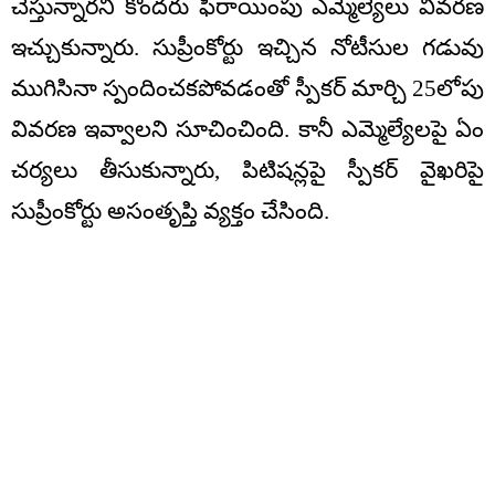
చేస్తున్నారని కొందరు ఫిరాయింపు ఎమ్మెల్యేలు వివరణ
ఇచ్చుకున్నారు. సుప్రీంకోర్టు ఇచ్చిన నోటీసుల గడువు
ముగిసినా స్పందించకపోవడంతో స్పీకర్ మార్చి 25లోపు
వివరణ ఇవ్వాలని సూచించింది. కానీ ఎమ్మెల్యేలపై ఏం
చర్యలు తీసుకున్నారు, పిటిషన్లపై స్పీకర్ వైఖరిపై
సుప్రీంకోర్టు అసంతృప్తి వ్యక్తం చేసింది.