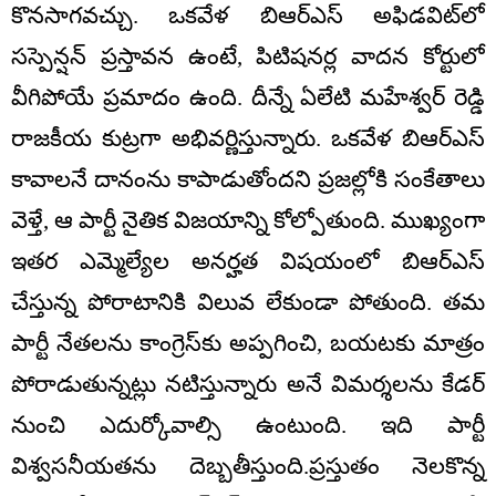
కొనసాగవచ్చు. ఒకవేళ బిఆర్ఎస్ అఫిడవిట్‌లో
సస్పెన్షన్ ప్రస్తావన ఉంటే, పిటిషనర్ల వాదన కోర్టులో
వీగిపోయే ప్రమాదం ఉంది. దీన్నే ఏలేటి మహేశ్వర్ రెడ్డి
రాజకీయ కుట్రగా అభివర్ణిస్తున్నారు. ఒకవేళ బిఆర్ఎస్
కావాలనే దానంను కాపాడుతోందని ప్రజల్లోకి సంకేతాలు
వెళ్తే, ఆ పార్టీ నైతిక విజయాన్ని కోల్పోతుంది. ముఖ్యంగా
ఇతర ఎమ్మెల్యేల అనర్హత విషయంలో బిఆర్ఎస్
చేస్తున్న పోరాటానికి విలువ లేకుండా పోతుంది. తమ
పార్టీ నేతలను కాంగ్రెస్‌కు అప్పగించి, బయటకు మాత్రం
పోరాడుతున్నట్లు నటిస్తున్నారు అనే విమర్శలను కేడర్
నుంచి ఎదుర్కోవాల్సి ఉంటుంది. ఇది పార్టీ
విశ్వసనీయతను దెబ్బతీస్తుంది.ప్రస్తుతం నెలకొన్న