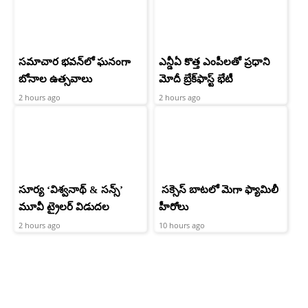
సమాచార భవన్‌లో ఘనంగా
ఎన్డీఏ కొత్త ఎంపీలతో ప్రధాని
బోనాల ఉత్సవాలు
మోదీ బ్రేక్‌ఫాస్ట్ భేటీ
2 hours ago
2 hours ago
సూర్య ‘విశ్వనాథ్ & సన్స్’
సక్సెస్ బాటలో మెగా ఫ్యామిలీ
మూవీ ట్రైలర్ విడుదల
హీరోలు
2 hours ago
10 hours ago