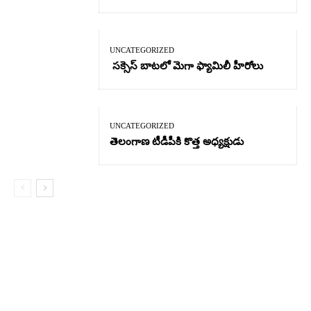
UNCATEGORIZED
సక్సెస్ బాటలో మెగా ఫ్యామిలీ హీరోలు
UNCATEGORIZED
తెలంగాణ టీడీపీకి కొత్త అధ్యక్షుడు