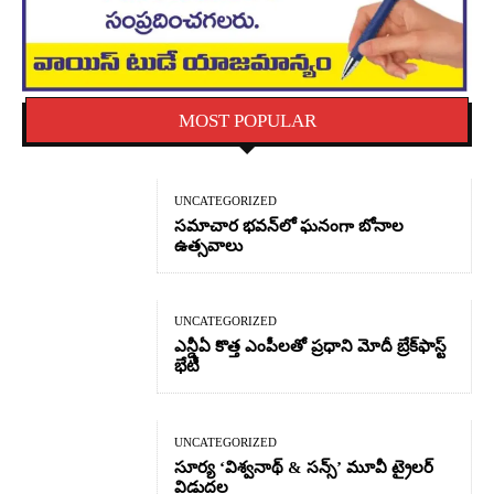
MOST POPULAR
UNCATEGORIZED
సమాచార భవన్‌లో ఘనంగా బోనాల
ఉత్సవాలు
UNCATEGORIZED
ఎన్డీఏ కొత్త ఎంపీలతో ప్రధాని మోదీ బ్రేక్‌ఫాస్ట్
భేటీ
UNCATEGORIZED
సూర్య ‘విశ్వనాథ్ & సన్స్’ మూవీ ట్రైలర్
విడుదల