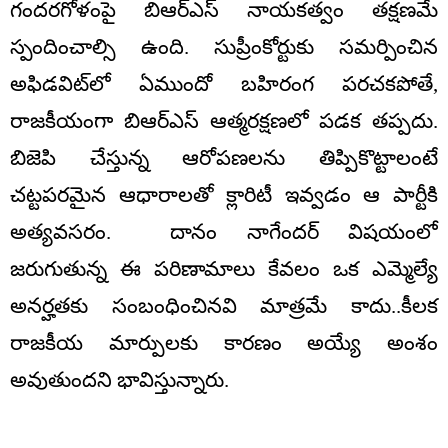
గందరగోళంపై బిఆర్ఎస్ నాయకత్వం తక్షణమే
స్పందించాల్సి ఉంది. సుప్రీంకోర్టుకు సమర్పించిన
అఫిడవిట్‌లో ఏముందో బహిరంగ పరచకపోతే,
రాజకీయంగా బిఆర్ఎస్ ఆత్మరక్షణలో పడక తప్పదు.
బిజెపి చేస్తున్న ఆరోపణలను తిప్పికొట్టాలంటే
చట్టపరమైన ఆధారాలతో క్లారిటీ ఇవ్వడం ఆ పార్టీకి
అత్యవసరం. దానం నాగేందర్ విషయంలో
జరుగుతున్న ఈ పరిణామాలు కేవలం ఒక ఎమ్మెల్యే
అనర్హతకు సంబంధించినవి మాత్రమే కాదు..కీలక
రాజకీయ మార్పులకు కారణం అయ్యే అంశం
అవుతుందని భావిస్తున్నారు.