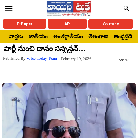
E-Paper
AP
Youtube
వార్తలు
జాతీయం
అంతర్జాతీయం
తెలంగాణ
ఆంధ్రప్రదేశ్
పార్టీ నుంచి దానం సస్పన్షన్…
Published By
Voice Today Team
February 19, 2026
52