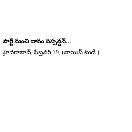
పార్టీ నుంచి దానం సస్పన్షన్…
హైదరాబాద్, ఫిబ్రవరి 19, (వాయిస్ టుడే )