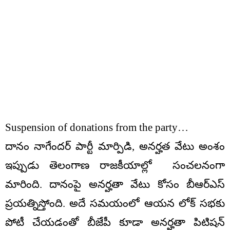
Suspension of donations from the party…
దానం నాగేందర్ పార్టీ మార్పిడి, అనర్హత వేటు అంశం
ఇప్పుడు తెలంగాణ రాజకీయాల్లో సంచలనంగా
మారింది. దానంపై అనర్హతా వేటు కోసం బీఆర్ఎస్
ప్రయత్నిస్తోంది. అదే సమయంలో ఆయన లోక్ సభకు
పోటీ చేయడంతో బీజేపీ కూడా అనర్హతా పిటిషన్