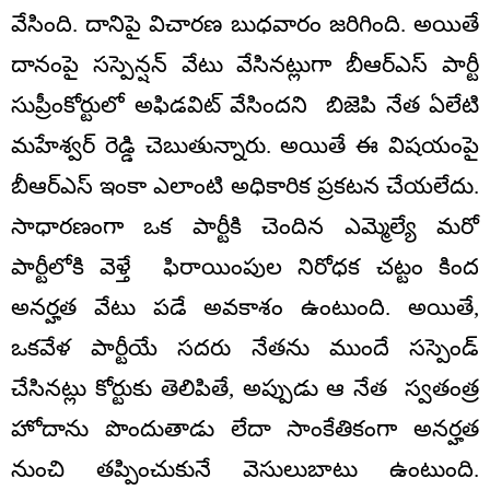
వేసింది. దానిపై విచారణ బుధవారం జరిగింది. అయితే
దానంపై సస్పెన్షన్ వేటు వేసినట్లుగా బీఆర్ఎస్ పార్టీ
సుప్రీంకోర్టులో అఫిడవిట్ వేసిందని బిజెపి నేత ఏలేటి
మహేశ్వర్ రెడ్డి చెబుతున్నారు. అయితే ఈ విషయంపై
బీఆర్ఎస్ ఇంకా ఎలాంటి అధికారిక ప్రకటన చేయలేదు.
సాధారణంగా ఒక పార్టీకి చెందిన ఎమ్మెల్యే మరో
పార్టీలోకి వెళ్తే ఫిరాయింపుల నిరోధక చట్టం కింద
అనర్హత వేటు పడే అవకాశం ఉంటుంది. అయితే,
ఒకవేళ పార్టీయే సదరు నేతను ముందే సస్పెండ్
చేసినట్లు కోర్టుకు తెలిపితే, అప్పుడు ఆ నేత స్వతంత్ర
హోదాను పొందుతాడు లేదా సాంకేతికంగా అనర్హత
నుంచి తప్పించుకునే వెసులుబాటు ఉంటుంది.