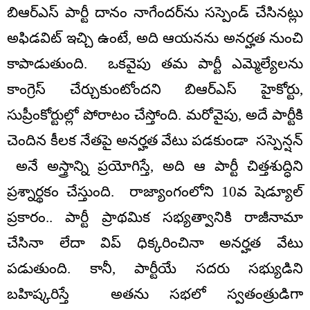
బిఆర్ఎస్ పార్టీ దానం నాగేందర్‌ను సస్పెండ్ చేసినట్లు
అఫిడవిట్ ఇచ్చి ఉంటే, అది ఆయనను అనర్హత నుంచి
కాపాడుతుంది. ఒకవైపు తమ పార్టీ ఎమ్మెల్యేలను
కాంగ్రెస్ చేర్చుకుంటోందని బిఆర్ఎస్ హైకోర్టు,
సుప్రీంకోర్టుల్లో పోరాటం చేస్తోంది. మరోవైపు, అదే పార్టీకి
చెందిన కీలక నేతపై అనర్హత వేటు పడకుండా సస్పెన్షన్
అనే అస్త్రాన్ని ప్రయోగిస్తే, అది ఆ పార్టీ చిత్తశుద్ధిని
ప్రశ్నార్థకం చేస్తుంది. రాజ్యాంగంలోని 10వ షెడ్యూల్
ప్రకారం.. పార్టీ ప్రాథమిక సభ్యత్వానికి రాజీనామా
చేసినా లేదా విప్ ధిక్కరించినా అనర్హత వేటు
పడుతుంది. కానీ, పార్టీయే సదరు సభ్యుడిని
బహిష్కరిస్తే అతను సభలో స్వతంత్రుడిగా