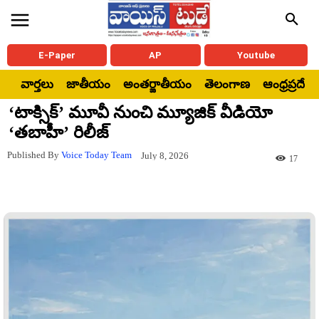
E-Paper
AP
Youtube
వార్తలు
జాతీయం
అంతర్జాతీయం
తెలంగాణ
ఆంధ్రప్రదేశ్
‘టాక్సిక్’ మూవీ నుంచి మ్యూజిక్ వీడియో
‘తబాహీ’ రిలీజ్
Published By
Voice Today Team
July 8, 2026
17