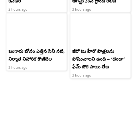
కేసీఆర్
ఆగస్టు 28న గ్రాండ్ రిలీజ్
2 hours ago
3 hours ago
బంగారు బోనం ఎత్తిన సినీ నటి,
జీరో టు హీరో పాత్రలను
నిర్మాత నిహారిక కొణిదెల
పోషించాలని ఉంది – ‘దందా’
ఫేమ్ దొర సాయి తేజ
3 hours ago
3 hours ago