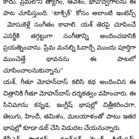
కాదు. ప్రేమలోని త్యాగం, ఆవేశం, భావోద్వేగాలను ఈ
పాట చూపిస్తుంది. ‘టాక్సిక్’ కోసం అలాంటి ఇంటెన్స్
మోసుకెళ్లే సంగీతం కావాలి. యశ్ తెరపై చూపించే
ఎనర్జీకి తగ్గట్టుగా సంగీతాన్ని అందించడానికి
ప్రయత్నించాను. ప్రేమ మనల్ని ఓదార్చే ముందు పూర్తిగా
ముంచెత్తే భావనను ఈ పాటలో
చూపించాలనుకున్నాను”
యశ్, గీతూ మోహన్‌దాస్ కలిసి కథ అందించిన ఈ
చిత్రానికి గీతూ మోహన్‌దాస్ దర్శకత్వం వహించారు. ఈ
సినిమాను కన్నడ, ఇంగ్లీష్ భాషల్లో చిత్రీకరించగా,
తెలుగు, హిందీ, తమిళం, మలయాళంతో పాటు ఇతర
భాషల్లో కూడా డబ్ చేసి విడుదల చేయనున్నారు.