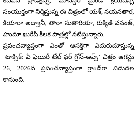
కేవీఎన్ ప్రొడక్షన్స్, మాన్‌స్టర్ మైండ్ క్రియేషన్స్
సంయుక్తంగా నిర్మిస్తున్న ఈ చిత్రంలో యశ్, నయనతార,
కియారా అద్వానీ, తారా సుతారియా, రుక్మిణి వసంత్,
హుమా ఖురేషీ కీలక పాత్రల్లో నటిస్తున్నారు.
ప్రపంచవ్యాప్తంగా ఎంతో ఆసక్తిగా ఎదురుచూస్తున్న
‘టాక్సిక్: ఏ ఫెయిరీ టేల్ ఫర్ గ్రోన్-అప్స్’ చిత్రం ఆగస్టు
26, 2026న ప్రపంచవ్యాప్తంగా గ్రాండ్‌గా విడుదల
కానుంది.