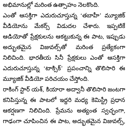
అభిమానుల్లో మరింత ఉత్సాహం నెలకొంది.
ఎంతో ఆసక్తిగా ఎదురుచూస్తున్న ‘తబాహీ’ మ్యూజిక్
వీడియోను మేకర్స్ విడుదల చేశారు. ఇప్పటికే
ఆడియోతో ప్రేక్షకులను ఆకట్టుకున్న ఈ పాట, ఇప్పుడు
అద్భుతమైన విజువల్స్‌తో మరింత ప్రత్యేకంగా
నిలిచింది. భారతీయ సినీ ప్రేక్షకులు ఎంతో ఆసక్తిగా
ఎదురుచూస్తున్న ‘టాక్సిక్’ ప్రపంచాన్ని తొలిసారి ఈ
మ్యూజిక్ వీడియో పరిచయం చేస్తోంది.
రాకింగ్ స్టార్ యశ్, కియారా అద్వానీ తొలిసారి జంటగా
కనిపిస్తున్న ఈ పాటలో ఇద్దరి మధ్య కెమిస్ట్రీ ప్రధాన
ఆకర్షణగా నిలిచింది. ప్రేమను అత్యంత స్వచ్ఛంగా,
గాఢంగా చూపించిన ఈ పాట, అద్భుతమైన విజువల్స్,