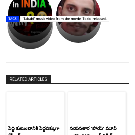
భగవంతుని
కేజీఎఫ్
ప్రసాదం
Upasana:
సినిమాతో
తీర్థం..తులసీదళం
భర్తపై
పాన్
TAGS
'Tabahi' music video from the movie 'Toxic' released.
లేకుండా
రివెంజ్
ఇండియా
అసంపూర్ణం
తీర్చుకున్న
స్టార్
ఉపాసన..
హీరోయిన్‏గా
పాపం
శ్రీనిధి
రామ్
శెట్టి.
చరణ్
RELATED ARTICLES
పెద్ది కుటుంబానికి పెద్దదిక్కుగా
నయనతార ‘హాయ్’ మూవీ