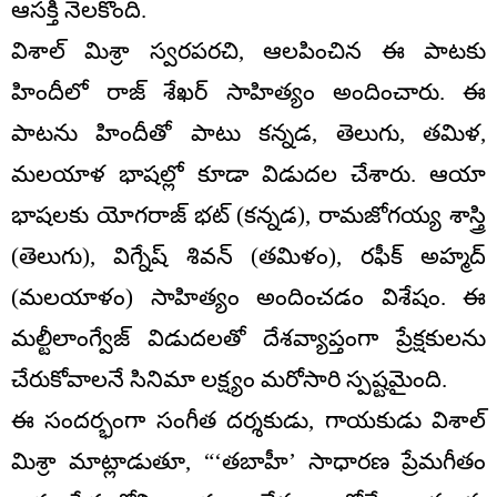
ఆసక్తి నెలకొంది.
విశాల్ మిశ్రా స్వరపరచి, ఆలపించిన ఈ పాటకు
హిందీలో రాజ్ శేఖర్ సాహిత్యం అందించారు. ఈ
పాటను హిందీతో పాటు కన్నడ, తెలుగు, తమిళ,
మలయాళ భాషల్లో కూడా విడుదల చేశారు. ఆయా
భాషలకు యోగరాజ్ భట్ (కన్నడ), రామజోగయ్య శాస్త్రి
(తెలుగు), విగ్నేష్ శివన్ (తమిళం), రఫీక్ అహ్మద్
(మలయాళం) సాహిత్యం అందించడం విశేషం. ఈ
మల్టీలాంగ్వేజ్ విడుదలతో దేశవ్యాప్తంగా ప్రేక్షకులను
చేరుకోవాలనే సినిమా లక్ష్యం మరోసారి స్పష్టమైంది.
ఈ సందర్భంగా సంగీత దర్శకుడు, గాయకుడు విశాల్
మిశ్రా మాట్లాడుతూ, “‘తబాహీ’ సాధారణ ప్రేమగీతం