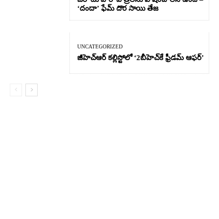
‘దందా’ ఫేమ్ దొర సాయి తేజ
UNCATEGORIZED
జీహెచ్ఆర్‌ కల్లిస్టోలో ‘2బీహెచ్‌కే ఫ్రీడమ్ ఆఫర్’