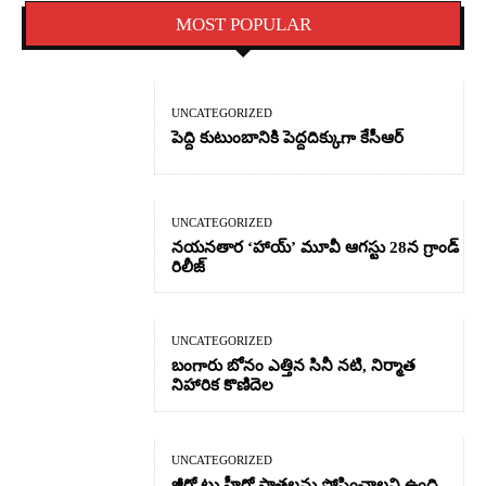
MOST POPULAR
UNCATEGORIZED
పెద్ది కుటుంబానికి పెద్దదిక్కుగా కేసీఆర్
UNCATEGORIZED
నయనతార ‘హాయ్’ మూవీ ఆగస్టు 28న గ్రాండ్
రిలీజ్
UNCATEGORIZED
బంగారు బోనం ఎత్తిన సినీ నటి, నిర్మాత
నిహారిక కొణిదెల
UNCATEGORIZED
జీరో టు హీరో పాత్రలను పోషించాలని ఉంది –