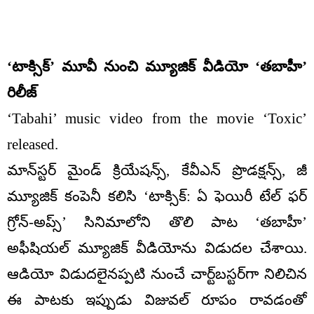
‘టాక్సిక్’ మూవీ నుంచి మ్యూజిక్ వీడియో ‘తబాహీ’
రిలీజ్
‘Tabahi’ music video from the movie ‘Toxic’
released.
మాన్‌స్టర్ మైండ్ క్రియేషన్స్, కేవీఎన్ ప్రొడక్షన్స్, జీ
మ్యూజిక్ కంపెనీ కలిసి ‘టాక్సిక్: ఏ ఫెయిరీ టేల్ ఫర్
గ్రోన్-అప్స్’ సినిమాలోని తొలి పాట ‘తబాహీ’
అఫీషియల్ మ్యూజిక్ వీడియోను విడుదల చేశాయి.
ఆడియో విడుదలైనప్పటి నుంచే చార్ట్‌బస్టర్‌గా నిలిచిన
ఈ పాటకు ఇప్పుడు విజువల్ రూపం రావడంతో