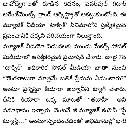
భావోద్వేగాలతో కూడిన కథనం, పవర్‌ఫుల్ గిటార్
అరేంజ్‌మెంట్స్, గ్రాండ్ ఆర్కెస్ట్రాతో ఆకట్టుకుంటోంది. ఈ
మ్యూజిక్ వీడియో ‘టాక్సిక్’ సినిమాలోని ప్రత్యేకమైన
ప్రపంచానికి చక్కని పరిచయంగా నిలుస్తోంది.
మ్యూజిక్ వీడియో విడుదలకు ముందు మేకర్స్ సోషల్
మీడియాలో ఆసక్తికరమైన ప్రమోషన్ చేశారు. జూలై 7న
‘టాక్సిక్’ అధికారిక సోషల్ మీడియా ఖాతా నుంచి
“దొంగచాటుగా మాత్రమే బతికే ప్రేమను ఏమంటారు?”
అంటూ ప్రశ్నిస్తూ కియారా అద్వానీని ట్యాగ్ చేశారు.
దీనికి కియారా ఒక్క మాటతో “తబాహీ” అని
సమాధానం ఇచ్చారు. వెంటనే జీ మ్యూజిక్ కంపెనీ “స్టే
ట్యూన్డ్…” అంటూ స్పందించడంతో అభిమానుల్లో భారీ