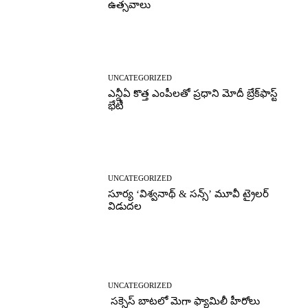
ఉత్సవాలు
UNCATEGORIZED
ఎన్డీఏ కొత్త ఎంపీలతో ప్రధాని మోదీ బ్రేక్‌ఫాస్ట్
భేటీ
UNCATEGORIZED
సూర్య ‘విశ్వనాథ్ & సన్స్’ మూవీ ట్రైలర్
విడుదల
UNCATEGORIZED
సక్సెస్ బాటలో మెగా ఫ్యామిలీ హీరోలు