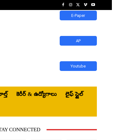
E-Paper
AP
Youtube
ెల్త్‌
కెరీర్ & ఉద్యోగాలు
లైఫ్ స్టైల్
TAY CONNECTED