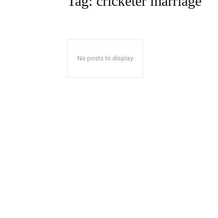
Tag:
cricketer marriage
No posts to display