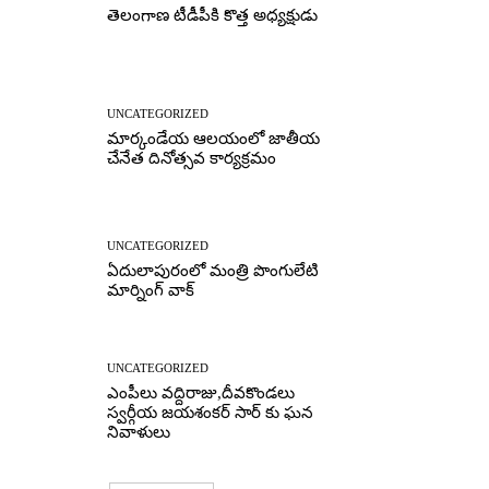
తెలంగాణ టీడీపీకి కొత్త అధ్యక్షుడు
UNCATEGORIZED
మార్కండేయ ఆలయంలో జాతీయ
చేనేత దినోత్సవ కార్యక్రమం
UNCATEGORIZED
ఏదులాపురంలో మంత్రి పొంగులేటి
మార్నింగ్ వాక్
UNCATEGORIZED
ఎంపీలు వద్దిరాజు,దీవకొండలు
స్వర్గీయ జయశంకర్ సార్ కు ఘన
నివాళులు