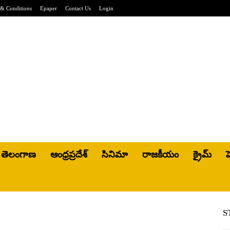
& Conditions
Epaper
Contact Us
Login
తెలంగాణ
ఆంధ్రప్రదేశ్
సినిమా
రాజకీయం
క్రైమ్
హ
S