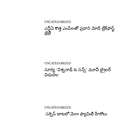
UNCATEGORIZED
ఎన్డీఏ కొత్త ఎంపీలతో ప్రధాని మోదీ బ్రేక్‌ఫాస్ట్
భేటీ
UNCATEGORIZED
సూర్య ‘విశ్వనాథ్ & సన్స్’ మూవీ ట్రైలర్
విడుదల
UNCATEGORIZED
సక్సెస్ బాటలో మెగా ఫ్యామిలీ హీరోలు