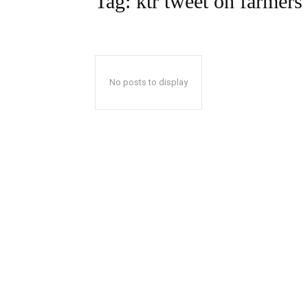
Tag:
ktr tweet on farmers
No posts to display