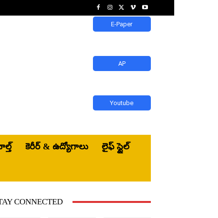
E-Paper
AP
Youtube
ెల్త్‌
కెరీర్ & ఉద్యోగాలు
లైఫ్ స్టైల్
TAY CONNECTED