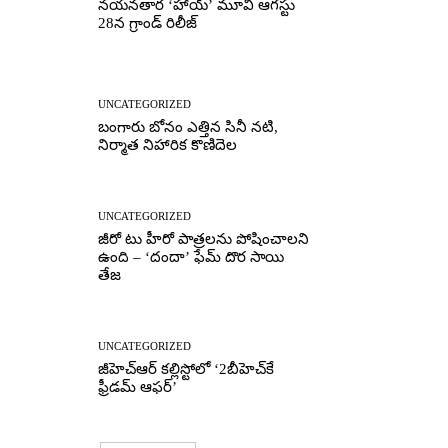
నయనతార ‘హాయ్’ మూవీ ఆగస్టు
28న గ్రాండ్ రిలీజ్
UNCATEGORIZED
బంగారు బోనం ఎత్తిన సినీ నటి,
నిర్మాత నిహారిక కొణిదెల
UNCATEGORIZED
జీరో టు హీరో పాత్రలను పోషించాలని
ఉంది – ‘దందా’ ఫేమ్ దొర సాయి
తేజ
UNCATEGORIZED
జీహెచ్ఆర్‌ కల్లిస్టోలో ‘2బీహెచ్‌కే
ఫ్రీడమ్ ఆఫర్’