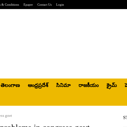
 & Conditions
Epaper
Contact Us
Login
తెలంగాణ
ఆంధ్రప్రదేశ్
సినిమా
రాజకీయం
క్రైమ్
హ
ess govt
S