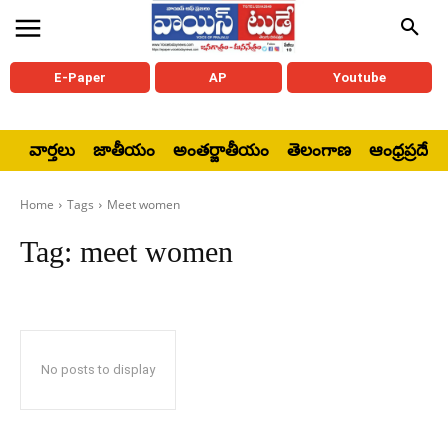
E-Paper
AP
Youtube
వార్తలు
జాతీయం
అంతర్జాతీయం
తెలంగాణ
ఆంధ్రప్రదేశ్
Home
Tags
Meet women
Tag:
meet women
No posts to display