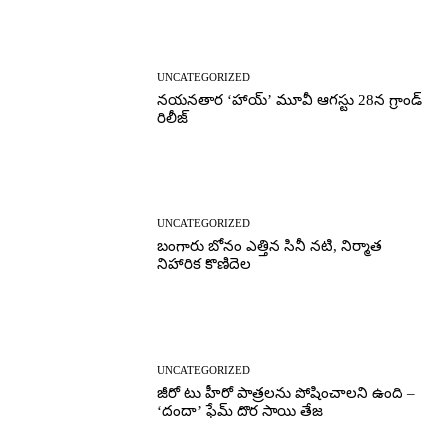
UNCATEGORIZED
నయనతార ‘హాయ్’ మూవీ ఆగస్టు 28న గ్రాండ్
రిలీజ్
UNCATEGORIZED
బంగారు బోనం ఎత్తిన సినీ నటి, నిర్మాత
నిహారిక కొణిదెల
UNCATEGORIZED
జీరో టు హీరో పాత్రలను పోషించాలని ఉంది –
‘దందా’ ఫేమ్ దొర సాయి తేజ