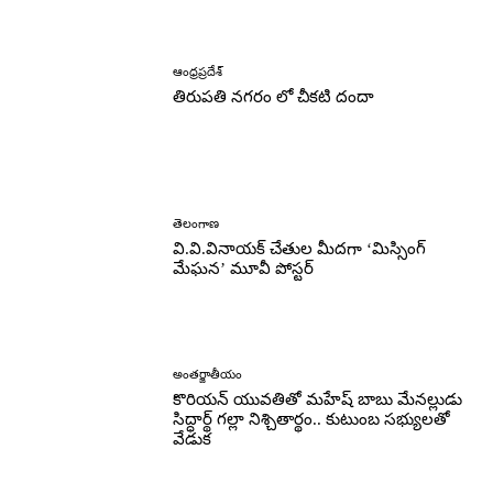
ఆంధ్రప్రదేశ్
తిరుపతి నగరం లో చీకటి దందా
తెలంగాణ
వి.వి.వినాయక్ చేతుల మీదగా ‘మిస్సింగ్
మేఘన’ మూవీ పోస్టర్
అంతర్జాతీయం
కొరియన్ యువతితో మహేష్ బాబు మేనల్లుడు
సిద్ధార్థ్ గల్లా నిశ్చితార్థం.. కుటుంబ సభ్యులతో
వేడుక