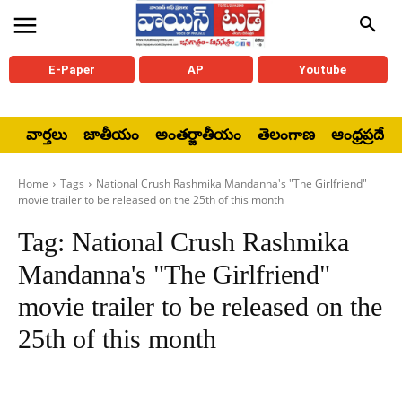
E-Paper
AP
Youtube
వార్తలు
జాతీయం
అంతర్జాతీయం
తెలంగాణ
ఆంధ్రప్రదేశ్
Home
Tags
National Crush Rashmika Mandanna's "The Girlfriend"
movie trailer to be released on the 25th of this month
Tag:
National Crush Rashmika
Mandanna's "The Girlfriend"
movie trailer to be released on the
25th of this month